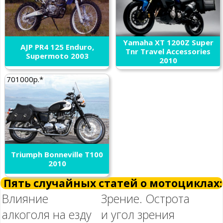
Yamaha XT 1200Z Super
AJP PR4 125 Enduro,
Tnr Travel Accessories
Supermoto 2003
2010
701000р.*
Triumph Bonneville T100
2010
Пять случайных статей о мотоциклах:
Влияние
Зрение. Острота
алкоголя на езду
и угол зрения