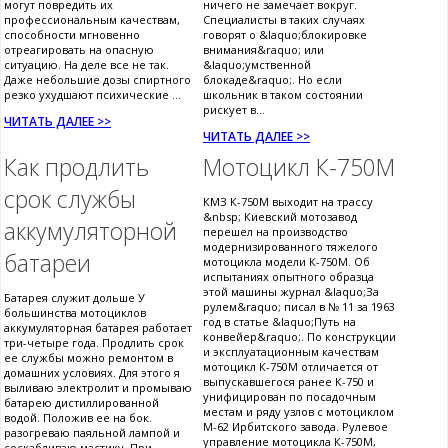
могут повредить их
ничего не замечает вокруг.
профессиональным качествам,
Специалисты в таких случаях
способности мгновенно
говорят о &laquo;блокировке
отреагировать на опасную
внимания&raquo; или
ситуацию. На деле все не так.
&laquo;умственной
Даже небольшие дозы спиртного
блокаде&raquo;. Но если
резко ухудшают психические ...
школьник в таком состоянии
рискует в...
ЧИТАТЬ ДАЛЕЕ >>
ЧИТАТЬ ДАЛЕЕ >>
Как продлить
Мотоцикл К-750М
срок службы
КМЗ К-750М выходит на трассу
&nbsp; Киевский мотозавод
аккумуляторной
перешел на производство
модернизированного тяжелого
батареи
мотоцикла модели К-750М. Об
испытаниях опытного образца
этой машины журнал &laquo;За
Батарея служит дольше У
рулем&raquo; писал в № 11 за 1963
большинства мотоциклов
год в статье &laquo;Путь на
аккумуляторная батарея работает
конвейер&raquo;. По конструкции
три-четыре года. Продлить срок
и эксплуатационным качествам
ее службы можно ремонтом в
мотоцикл К-750М отличается от
домашних условиях. Для этого я
выпускавшегося ранее К-750 и
выливаю электролит и промываю
унифицирован по посадочным
батарею дистиллированной
местам и ряду узлов с мотоциклом
водой. Положив ее на бок.
М-62 Ирбитского завода. Рулевое
разогреваю паяльной лампой и
управление мотоцикла К-750М,
соскабливаю мастику. При