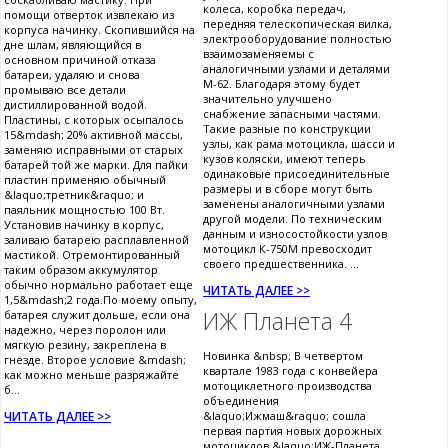
колеса, коробка передач,
помощи отверток извлекаю из
передняя телескопическая вилка,
корпуса начинку. Скопившийся на
электрооборудование полностью
дне шлам, являющийся в
взаимозаменяемы с
основном причиной отказа
аналогичными узлами и деталями
батареи, удаляю и снова
М-62. Благодаря этому будет
промываю все детали
значительно улучшено
дистиллированной водой.
снабжение запасными частями.
Пластины, с которых осыпалось
Такие разные по конструкции
15&mdash; 20% активной массы,
узлы, как рама мотоцикла, шасси и
заменяю исправными от старых
кузов коляски, имеют теперь
батарей той же марки. Для пайки
одинаковые присоединительные
пластин применяю обычный
размеры и в сборе могут быть
&laquo;третник&raquo; и
заменены аналогичными узлами
паяльник мощностью 100 Вт.
другой модели. По техническим
Установив начинку в корпус,
данным и износостойкости узлов
заливаю батарею расплавленной
мотоцикл К-750М превосходит
мастикой. Отремонтированный
своего предшественника. ...
таким образом аккумулятор
обычно нормально работает еще
ЧИТАТЬ ДАЛЕЕ >>
1,5&mdash;2 года.По моему опыту,
ИЖ Планета 4
батарея служит дольше, если она
надежно, через поролон или
мягкую резину, закреплена в
Новинка &nbsp; В четвертом
гнезде. Второе условие &mdash;
квартале 1983 года с конвейера
как можно меньше разряжайте
мотоциклетного производства
б...
объединения
ЧИТАТЬ ДАЛЕЕ >>
&laquo;Ижмаш&raquo; сошла
первая партия новых дорожных
мотоциклов &laquo;ИЖ-Планета