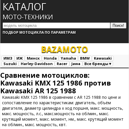
КАТАЛОГ
МОТО-ТЕХНИКИ
ПОДБОР МОТОЦИКЛА ПО ПАРАМЕТРАМ
BAZA
MOTO
ИМЗ
ИЖ
Минск
Honda
Yamaha
BMW
Kawasaki
Suzuki
Harley-Davidson
Racer
Jawa
Все бренды ▾
Все марки
Загрузка...
Сравнение мотоциклов:
Kawasaki KMX 125 1986 против
Kawasaki AR 125 1988
Kawasaki KMX 125 1986 в сравнении с AR 125 1988 по цене и
сопоставление по характеристикам: двигатель, объём
двигателя, диаметр цилиндра х ход поршня, макс. мощность,
макс. мощность, л.с., макс.мощность на об/мин., макс.
крутящий момент, макс. момент, нм., макс. крутящий момент
на об/мин., макс. мощность, квт.