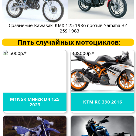
Сравнение Kawasaki KMX 125 1986 против Yamaha RZ
125S 1983
Пять случайных мотоциклов:
115000р.*
308000р.*
M1NSK Минск D4 125
KTM RC 390 2016
2023