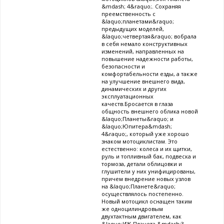
&mdash; 4&raquo;. Сохраняя
преемственность с
&laquo;планетами&raquo;
предыдущих моделей,
&laquo;четвертая&raquo; вобрала
в себя немало конструктивных
изменений, направленных на
повышение надежности работы,
безопасности и
комфортабельности езды, а также
на улучшение внешнего вида,
динамических и других
эксплуатационных
качеств.Бросается в глаза
общность внешнего облика новой
&laquo;Планеты&raquo; и
&laquo;Юпитера&mdash;
4&raquo;, который уже хорошо
знаком мотоциклистам. Это
естественно: колеса и их щитки,
руль и топливный бак, подвеска и
тормоза, детали облицовки и
глушители у них унифицированы,
причем внедрение новых узлов
на &laquo;Планете&raquo;
осуществлялось постепенно.
Новый мотоцикл оснащен таким
же одноцилиндровым
двухтактным двигателем, как
&laquo;ИЖ-Планета &mdash;3