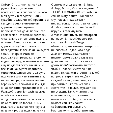
&nbsp; О том, что пьяный за
Острота и угол зрения &nbsp;
рулем &laquo;опаснее
&nbsp; &nbsp; Учитесь видеть НЕ
врага&raquo;, говорилось много.
ЛЕТАЙТЕ В ОБЛАКАХ &mdash;Я и
Между тем в следственной и
сам не могу понять, как такое
судебно-медицинской практике и
случилось. Подъезжая к
сегодня среди виновников
перекрестку, посмотрел направо
дорожно-транспортных
&mdash; там никого не было. И
происшествий до 40 процентов
вдруг мы столкнулись...
составляют нетрезвые водители.
&mdash;Значит, вы не смотрели
Алкогольное опьянение является
направо. &mdash;Уверяю вас,
причиной многих несчастий на
смотрел! &mdash;Тогда
дороге, усугубляет тяжесть
объясните, как можно смотреть и
последствий. И все-таки находятся
не видеть?! Подобного рода
люди, которые считают
диалоги между водителем и
возможным предложить стопку
инспектором можно слышать
водки шоферу, заведомо зная, что
довольно часто. Кто же из них
ему придется вести машину. И
двоих прав? Возможно ли такое,
все-таки находятся водители,
чтобы человек смотрел и не
отваживающиеся сесть за руль
видел? Психологи ответят на такой
под хмельком.Чем вызвана эта,
вопрос утвердительно. Да и
мягко говоря, легкомысленная
каждый из нас, наверное, сможет
терпимость к алкоголю там, где
припомнить, когда человек
он абсолютно противопоказан? В
смотрит и не видит, слушает, но
большой мере &mdash; весьма
не слышит. Так случается и со
приблизительными
школьниками, и с людьми
представлениями о его влиянии
пожилыми. Вообще со всеми, кто
на организм человека. Иным
бывает слишком занят
водителям кажется, что кружка
собственными мыслями.
пива или рюмка водки никак не
Настолько, что, действительно,