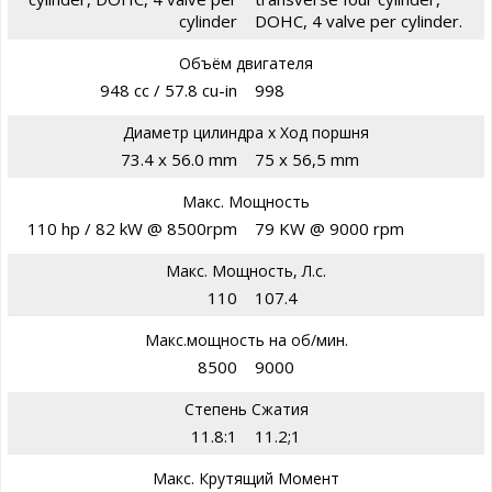
cylinder
DOHC, 4 valve per cylinder.
Объём двигателя
948 cc / 57.8 cu-in
998
Диаметр цилиндра х Ход поршня
73.4 x 56.0 mm
75 x 56,5 mm
Макс. Мощность
110 hp / 82 kW @ 8500rpm
79 KW @ 9000 rpm
Макс. Мощность, Л.с.
110
107.4
Макс.мощность на об/мин.
8500
9000
Степень Сжатия
11.8:1
11.2;1
Макс. Крутящий Момент