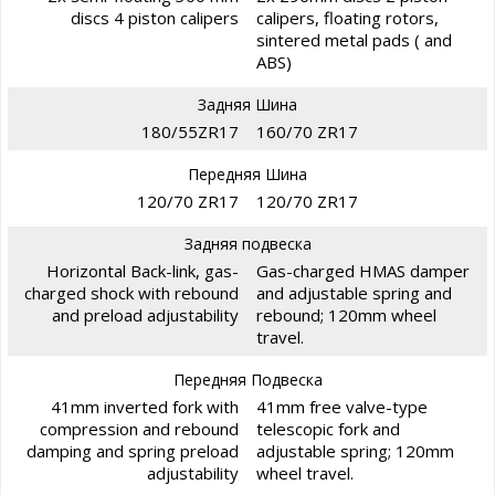
discs 4 piston calipers
calipers, floating rotors,
sintered metal pads ( and
ABS)
Задняя Шина
180/55ZR17
160/70 ZR17
Передняя Шина
120/70 ZR17
120/70 ZR17
Задняя подвеска
Horizontal Back-link, gas-
Gas-charged HMAS damper
charged shock with rebound
and adjustable spring and
and preload adjustability
rebound; 120mm wheel
travel.
Передняя Подвеска
41mm inverted fork with
41mm free valve-type
compression and rebound
telescopic fork and
damping and spring preload
adjustable spring; 120mm
adjustability
wheel travel.