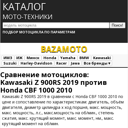
КАТАЛОГ
МОТО-ТЕХНИКИ
ПОДБОР МОТОЦИКЛА ПО ПАРАМЕТРАМ
BAZA
MOTO
ИМЗ
ИЖ
Минск
Honda
Yamaha
BMW
Kawasaki
Suzuki
Harley-Davidson
Racer
Jawa
Все бренды ▾
Все марки
Загрузка...
Сравнение мотоциклов:
Kawasaki Z 900RS 2019 против
Honda CBF 1000 2010
Kawasaki Z 900RS 2019 в сравнении с Honda CBF 1000 2010 по
цене и сопоставление по характеристикам: двигатель, объём
двигателя, диаметр цилиндра х ход поршня, макс. мощность,
макс. мощность, л.с., макс.мощность на об/мин., степень
сжатия, макс. крутящий момент, макс. момент, нм., макс.
крутящий момент на об/мин.