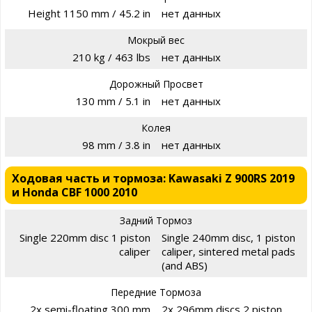
Height 1150 mm / 45.2 in
нет данных
Мокрый вес
210 kg / 463 lbs
нет данных
Дорожный Просвет
130 mm / 5.1 in
нет данных
Колея
98 mm / 3.8 in
нет данных
Ходовая часть и тормоза: Kawasaki Z 900RS 2019
и Honda CBF 1000 2010
Задний Тормоз
Single 220mm disc 1 piston
Single 240mm disc, 1 piston
caliper
caliper, sintered metal pads
(and ABS)
Передние Тормоза
2x semi-floating 300 mm
2x 296mm discs 2 piston