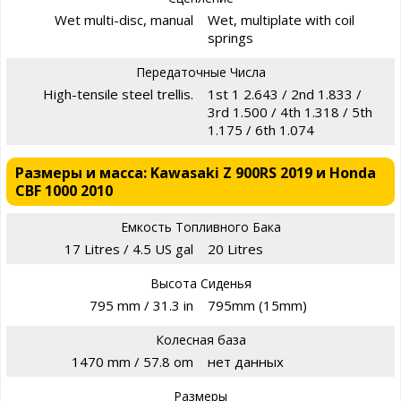
Wet multi-disc, manual
Wet, multiplate with coil
springs
Передаточные Числа
High-tensile steel trellis.
1st 1 2.643 / 2nd 1.833 /
3rd 1.500 / 4th 1.318 / 5th
1.175 / 6th 1.074
Размеры и масса: Kawasaki Z 900RS 2019 и Honda
CBF 1000 2010
Емкость Топливного Бака
17 Litres / 4.5 US gal
20 Litres
Высота Сиденья
795 mm / 31.3 in
795mm (15mm)
Колесная база
1470 mm / 57.8 om
нет данных
Размеры