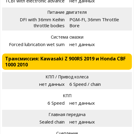
TCBI with electronic advance
нет данных
Питание двигателя
DFI with 36mm Keihin
PGM-FI, 36mm Throttle
throttle bodies
Bore
Система смазки
Forced lubrication wet sum
нет данных
Трансмиссия: Kawasaki Z 900RS 2019 и Honda CBF
1000 2010
КПП / Привод колеса
нет данных
6 Speed / chain
КПП
6 Speed
нет данных
Главная передача
Sealed chain
нет данных
Сцепление