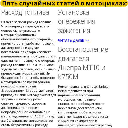
Пять случайных статей о мотоциклах:
Расход топлива
Установка
опережения
От чего зависит расход топлива
Что интересует прежде всего
зажигания
человека, покупающего
мотоцикл? Мощность,
обеспечивающая его скорость,
ЧИТАТЬ ДАЛЕЕ >>
приемистость, удобство посадки,
Восстановление
диаметр колес и другие
показатели, от которых зависят
двигателя
маневренность и проходимость, и
едва ли не и последнюю очередь
расход топлива. О нем начинают
Днепра МТ10 и
задумываться потом, если он явно
превосходит нормативный. Им
К750М
бывают озабочены обыкновенно
мототуристы во время дальних
поездок: чрезмерный
Ремонт двигателя &nbsp; &nbsp;
&laquo;аппетит&raquo; двигателя
Ремонт двигателя при
приводит к лишним задержкам для
нормальной эксплуатации
заправки и поэтому резко
мотоцикла, как правило,
снижает среднюю скорость
становится необходим после
движения, а то и грозит
нескольких десятков тысяч
непредвиденной остановкой в
километров пробега, когда
месте, удаленном от АЗС. Почему
заметно падает мощность из-за
же большинство мотоциклистов
снижения компрессии в
столь безразличны к расходу
цилиндрах, увеличивается расход