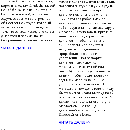
топлива? Объяснить это можно,
масла и сильнее дымят глушители,
вероятно, одним &mdash; низкой
появляются стуки и шумы. Судить
ценой бензина в нашей стране.
о состоянии двигателя при
Настолько низкой, что мы не
достаточном опыте можно по
задумываемся о том огромном
шумности его работы или по
общественном труде, который
внешним признакам. Если какие-
затрачен на его производство, о
либо нарушения появились вдруг,
том. что запасы исходного сырья
желательно установить причину
у нас хотя и велики, но не
неисправности до разборки
безграничны и лишнего у прир...
двигателя, чтобы не трогать
лишние узлы, ибо при этом
ЧИТАТЬ ДАЛЕЕ >>
нарушаются соединения
приработавшихся пар и
уплотнения. При разборке
двигателя, как и других
механизмов (частичной или
полной), рекомендуется помечать
детали, чтобы после проверки
годные и мало изношенные
установить на свои места. В
мотоциклетном двигателе к числу
быстро изнашивающихся деталей
относятся поршневые кольца. Их
делают из специального чугуна.
Маслосъемные кольца
двигателей всех мотоциклов
&laquo;Днепр&raq...
ЧИТАТЬ ДАЛЕЕ >>