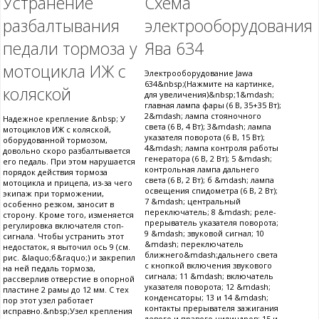
Устранение
Cхема
разбалтывания
электрооборудования
педали тормоза у
Ява 634
мотоцикла ИЖ с
Электрооборудование Jawa
634&nbsp;(Нажмите на картинке,
коляской
для увеличения)&nbsp;1&mdash;
главная лампа фары (6 В, 35+35 Вт);
2&mdash; лампа стояночного
Надежное крепление &nbsp; У
света (6 В, 4 Вт); 3&mdash; лампа
мотоциклов ИЖ с коляской,
указателя поворота (6 В, 15 Вт);
оборудованной тормозом,
4&mdash; лампа контроля работы
довольно скоро разбалтывается
генератора (6 В, 2 Вт); 5 &mdash;
его педаль. При этом нарушается
контрольная лампа дальнего
порядок действия тормоза
света (6 В, 2 Вт); б &mdash; лампа
мотоцикла и прицепа, из-за чего
освещения спидометра (6 В, 2 Вт);
экипаж при торможении,
7 &mdash; центральный
особенно резком, заносит в
переключатель; 8 &mdash; реле-
сторону. Кроме того, изменяется
прерыватель указателя поворота;
регулировка включателя стоп-
9 &mdash; звуковой сигнал; 10
сигнала. Чтобы устранить этот
&mdash; переключатель
недостаток, я выточил ось 9 (см.
ближнего&mdash;дальнего света
рис. &laquo;б&raquo;) и закрепил
с кнопкой включения звукового
на ней педаль тормоза,
сигнала; 11 &mdash; включатель
рассверлив отверстие в опорной
указателя поворота; 12 &mdash;
пластине 2 рамы до 12 мм. С тех
конденсаторы; 13 и 14 &mdash;
пор этот узел работает
контакты прерывателя зажигания
исправно.&nbsp;Узел крепления
левого и правого цилиндров; 15 и