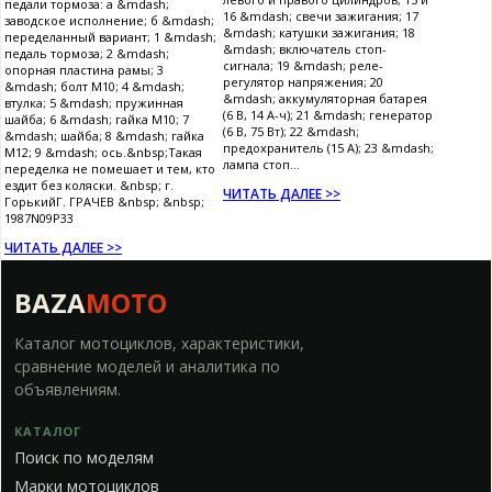
педали тормоза: а &mdash;
16 &mdash; свечи зажигания; 17
заводское исполнение; б &mdash;
&mdash; катушки зажигания; 18
переделанный вариант; 1 &mdash;
&mdash; включатель стоп-
педаль тормоза; 2 &mdash;
сигнала; 19 &mdash; реле-
опорная пластина рамы; 3
регулятор напряжения; 20
&mdash; болт М10; 4 &mdash;
&mdash; аккумуляторная батарея
втулка; 5 &mdash; пружинная
(6 В, 14 А-ч); 21 &mdash; генератор
шайба; 6 &mdash; гайка М10; 7
(6 В, 75 Вт); 22 &mdash;
&mdash; шайба; 8 &mdash; гайка
предохранитель (15 А); 23 &mdash;
М12; 9 &mdash; ось.&nbsp;Такая
лампа стоп...
переделка не помешает и тем, кто
ездит без коляски. &nbsp; г.
ЧИТАТЬ ДАЛЕЕ >>
ГорькийГ. ГРАЧЕВ &nbsp; &nbsp;
1987N09P33
ЧИТАТЬ ДАЛЕЕ >>
BAZA
MOTO
Каталог мотоциклов, характеристики,
сравнение моделей и аналитика по
объявлениям.
КАТАЛОГ
Поиск по моделям
Марки мотоциклов