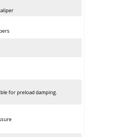
aliper
ipers
ble for preload damping.
ssure