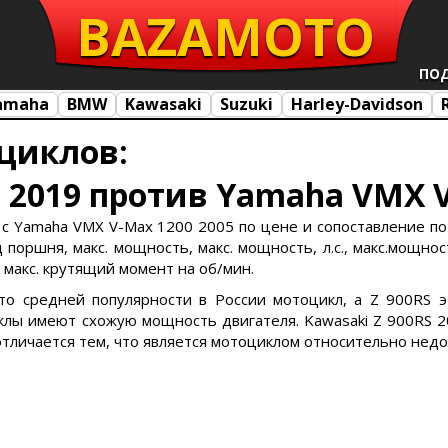
BAZA
MOTO
ПО
amaha
BMW
Kawasaki
Suzuki
Harley-Davidson
циклов:
S 2019 против Yamaha VMX V
 с Yamaha VMX V-Max 1200 2005 по цене и сопоставление по
поршня, макс. мощность, макс. мощность, л.с., макс.мощност
, макс. крутящий момент на об/мин.
это средней популярности в России мотоцикл, а Z 900RS 
лы имеют схожую мощность двигателя. Kawasaki Z 900RS 2
тличается тем, что является мотоциклом относительно недо