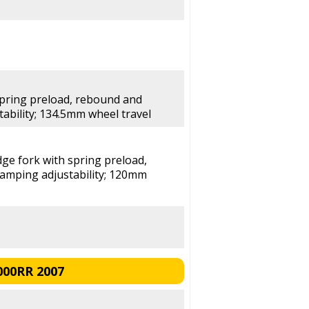
spring preload, rebound and
bility; 134.5mm wheel travel
ge fork with spring preload,
amping adjustability; 120mm
000RR 2007