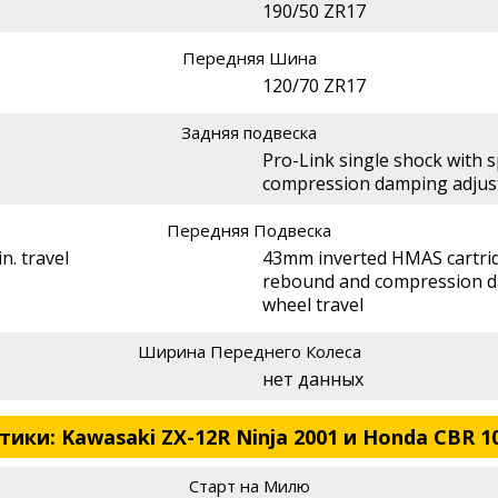
190/50 ZR17
Передняя Шина
120/70 ZR17
Задняя подвеска
Pro-Link single shock with 
compression damping adjusta
Передняя Подвеска
n. travel
43mm inverted HMAS cartrid
rebound and compression d
wheel travel
Ширина Переднего Колеса
нет данных
ки: Kawasaki ZX-12R Ninja 2001 и Honda CBR 1
Старт на Милю