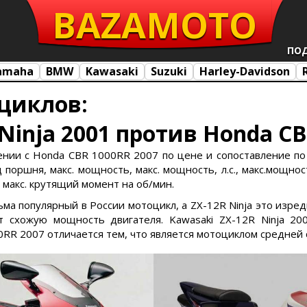
BAZA
MOTO
ПО
amaha
BMW
Kawasaki
Suzuki
Harley-Davidson
циклов:
 Ninja 2001 против Honda CB
нении с Honda CBR 1000RR 2007 по цене и сопоставление по
поршня, макс. мощность, макс. мощность, л.с., макс.мощност
, макс. крутящий момент на об/мин.
сьма популярный в России мотоцикл, а ZX-12R Ninja это изре
 схожую мощность двигателя. Kawasaki ZX-12R Ninja 200
0RR 2007 отличается тем, что является мотоциклом средней 