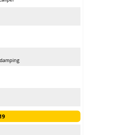
 damping
19