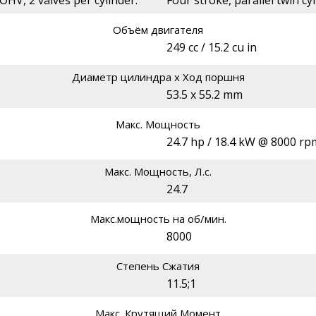
 OHV, 2 valves per cylinder.
Four stroke, parallel twin cy
Объём двигателя
249 cc / 15.2 cu in
Диаметр цилиндра х Ход поршня
53.5 x 55.2 mm
Макс. Мощность
24.7 hp / 18.4 kW @ 8000 rp
Макс. Мощность, Л.с.
24.7
Макс.мощность на об/мин.
8000
Степень Сжатия
11.5;1
Макс. Крутящий Момент