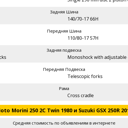
Задняя Шина
140/70-17 66H
Передняя Шина
110/80-17 57H
Задняя подвеска
cks
Monoshock with adjustable
Передняя Подвеска
Telescopic forks
Рама
Cross cradle
o Morini 250 2C Twin 1980 и Suzuki GSX 250R 20
Средняя стоимость по объявлениям в интернете