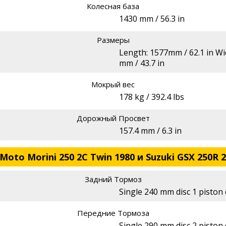
Колесная база
1430 mm / 56.3 in
Размеры
Length: 1577mm / 62.1 in Wid
mm / 43.7 in
Мокрый вес
178 kg / 392.4 lbs
Дорожный Просвет
157.4 mm / 6.3 in
oto Morini 250 2C Twin 1980 и Suzuki GSX 250R 
Задний Тормоз
Single 240 mm disc 1 piston 
Передние Тормоза
Single 290 mm disc 2 piston 