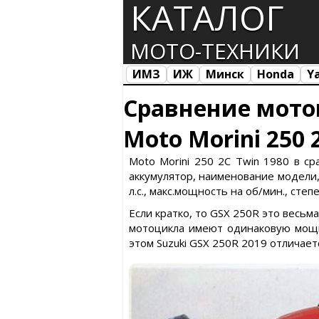
КАТАЛОГ
МОТО-ТЕХНИКИ
ИМЗ
ИЖ
Минск
Honda
Y
Все марки
Загрузка...
Сравнение мото
Moto Morini 250 
Moto Morini 250 2C Twin 1980 в ср
аккумулятор, наименование модели,
л.с., макс.мощность на об/мин., степ
Если кратко, то GSX 250R это весьм
мотоцикла имеют одинаковую мощно
этом Suzuki GSX 250R 2019 отличает