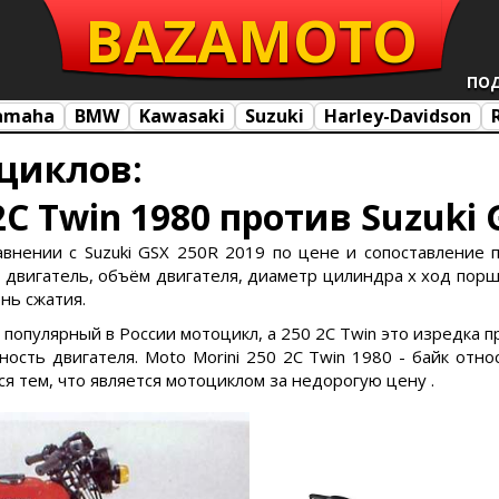
BAZA
MOTO
ПО
amaha
BMW
Kawasaki
Suzuki
Harley-Davidson
циклов:
2C Twin 1980 против Suzuki 
авнении с Suzuki GSX 250R 2019 по цене и сопоставление по
 двигатель, объём двигателя, диаметр цилиндра х ход поршн
ень сжатия.
а популярный в России мотоцикл, а 250 2C Twin это изредка
сть двигателя. Moto Morini 250 2C Twin 1980 - байк отно
ся тем, что является мотоциклом за недорогую цену .