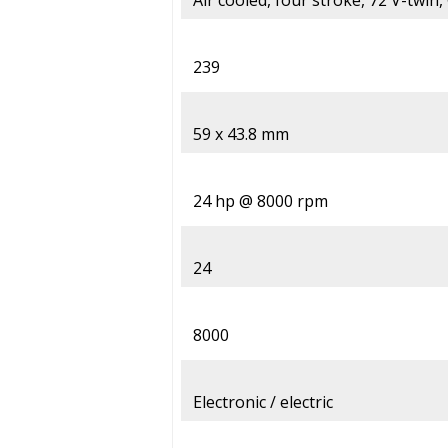
Air cooled, four stroke, 72 V-twin,
239
59 x 43.8 mm
24 hp @ 8000 rpm
24
8000
Electronic / electric