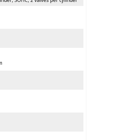
linder, SOHC, 2 valves per cylinder
m