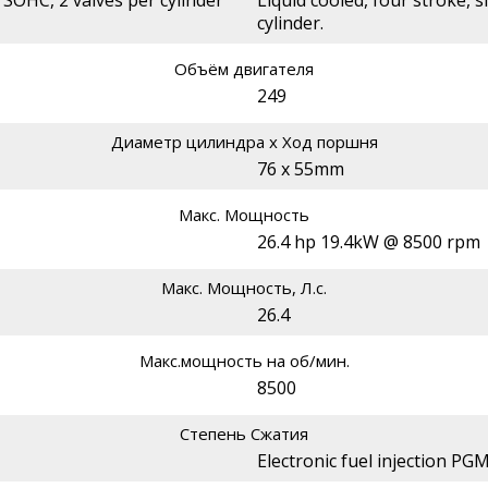
, SOHC, 2 valves per cylinder
Liquid cooled, four stroke, s
cylinder.
Объём двигателя
249
Диаметр цилиндра х Ход поршня
76 x 55mm
Макс. Мощность
26.4 hp 19.4kW @ 8500 rpm
Макс. Мощность, Л.с.
26.4
Макс.мощность на об/мин.
8500
Степень Сжатия
Electronic fuel injection PG