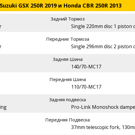
Suzuki GSX 250R 2019 и Honda CBR 250R 2013
Задний Тормоз
r
Single 220mm disc 1 piston c
Передние Тормоза
r
Single 296mm disc 2 piston c
Задняя Шина
140/70-MC17
Передняя Шина
110/70-MC17
Задняя подвеска
ing
Pro-Link Monoshock damper
Передняя Подвеска
37mm telescopic fork, 130mm