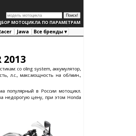
ДБОР МОТОЦИКЛА ПО ПАРАМЕТРАМ
Racer
Jawa
Все бренды ▾
 2013
икам: co oling system, аккумулятор,
ь, л.с., макс.мощность на об/мин.,
ма популярный в России мотоцикл.
за недорогую цену, при этом Honda