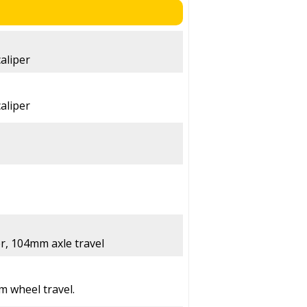
aliper
aliper
, 104mm axle travel
 wheel travel.