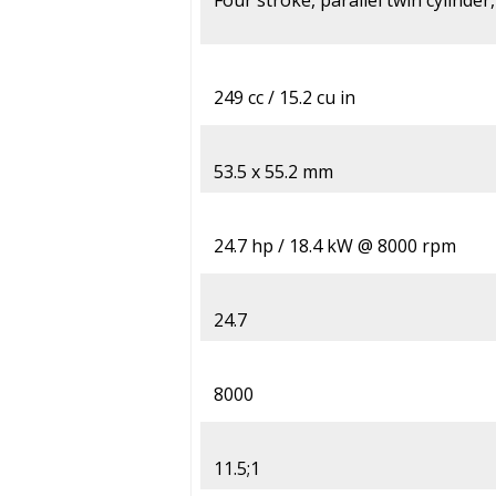
Four stroke, parallel twin cylinder
249 cc / 15.2 cu in
53.5 x 55.2 mm
24.7 hp / 18.4 kW @ 8000 rpm
24.7
8000
11.5;1