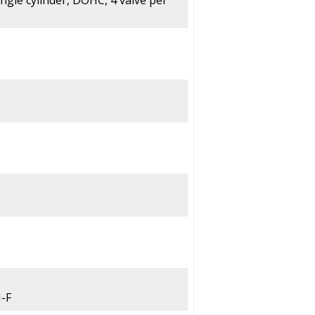
ingle cylinder, DOHC, 4 valve per
M-F