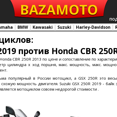
BAZA
MOTO
ПО
amaha
BMW
Kawasaki
Suzuki
Harley-Davidson
циклов:
 2019 против Honda CBR 250R
 Honda CBR 250R 2013 по цене и сопоставление по характерист
тр цилиндра х ход поршня, макс. мощность, макс. мощност
ент.
сьма популярный в России мотоцикл, а GSX 250R это весь
хожую мощность двигателя. Suzuki GSX 250R 2019 - байк 
 является мотоциклом совсем недорогой стоимости .