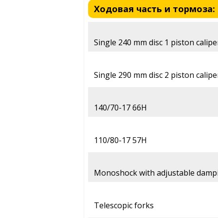
Ходовая часть и тормоза: 
Single 240 mm disc 1 piston calipe
Single 290 mm disc 2 piston calipe
140/70-17 66H
110/80-17 57H
Monoshock with adjustable damp
Telescopic forks