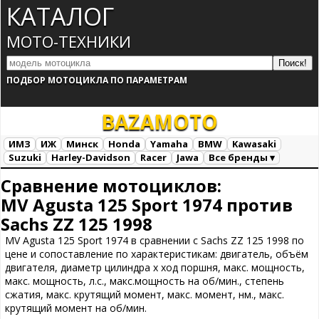
КАТАЛОГ
МОТО-ТЕХНИКИ
ПОДБОР МОТОЦИКЛА ПО ПАРАМЕТРАМ
BAZA
MOTO
ИМЗ
ИЖ
Минск
Honda
Yamaha
BMW
Kawasaki
Suzuki
Harley-Davidson
Racer
Jawa
Все бренды ▾
Все марки
Загрузка...
Сравнение мотоциклов:
MV Agusta 125 Sport 1974 против
Sachs ZZ 125 1998
MV Agusta 125 Sport 1974 в сравнении с Sachs ZZ 125 1998 по
цене и сопоставление по характеристикам: двигатель, объём
двигателя, диаметр цилиндра х ход поршня, макс. мощность,
макс. мощность, л.с., макс.мощность на об/мин., степень
сжатия, макс. крутящий момент, макс. момент, нм., макс.
крутящий момент на об/мин.