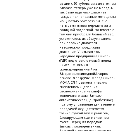
машин с 50-кубовыми двигателями
&mdash; теперь уже не мопеды,
как было еще несколько лет
назад, а полноправные мотоциклы
мощностью 5&mdash;6 л. с. с
четырьмя-пятью передачами и
солидной подвеской. Но вместе с
тем они приобрели больший вес.
усложнилось их обслуживание;
при поломке двигателя
невозможно продолжать
движение. Учитывая это,
народное предприятие Симсон
(ГДР) подготовило новый мопед
Симсон МОФА СЛ 1,
сконструированный на
&laquo;велосипедной&raquo;
основе. &nbsp;Рис. Мопед Симсон
МОФА СЛ 1 с автоматическим
сцеплениемСцепление,
расположенное на цапфе
коленчатого вала, &mdash;
автоматическое (центробежное).
поэтому управление двигателем и
передачей осуществляется
только ручкой газа и рычагом,
блокирующим сцепление при
пуске. Передняя передача
&mdash; клиноременная.
Большой шкив ее вращается на