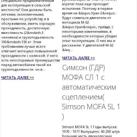
специально предназначенным
агрегат пока еще проходит
для эксплуатации в сельской
испытания. Поэтому в первое
местности? Они должны быть
время на &laquo;Урал-2&raquo;
легкими, экономичными,
будут ставиться двигатели от
простыми по устройству и в
мотоцикла М-62
обслуживании, иметь хорошую
&laquo;Урал&raquo;, правда, с
проходимость, достаточную
некоторыми изменениями, в
вместимость (2&mdash;3
необходимости которых убедил
человека) и грузоподъемность
опыт эксплуатации. О них мы и
100&mdash;150 кг. Этим
расскажем. У двигателей М-62
требованиям лучше всего
&laq...
отвечает мотоцикл повышенной
проходимости с коляской. У него
ЧИТАТЬ ДАЛЕЕ >>
есть неоспоримые преимущества
перед автомобилем такой же
Симсон (ГДР)
грузоподъемности: он в...
МОФА СЛ 1 с
ЧИТАТЬ ДАЛЕЕ >>
автоматическим
сцеплением(
Simson MOFA SL 1
)
Simson MOFA SL 1 Годы выпуска:
1970 - 1971 Выпущено: 60.200 штук
Большая часть двухколесных