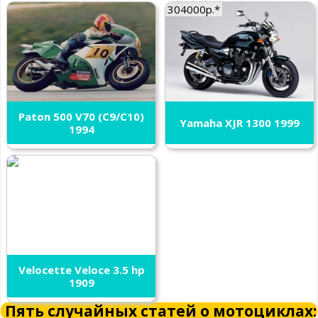
304000р.*
Paton 500 V70 (C9/C10)
Yamaha XJR 1300 1999
1994
Velocette Veloce 3.5 hp
1909
Пять случайных статей о мотоциклах: