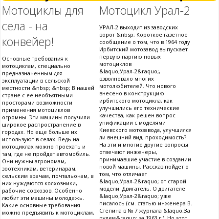
Мотоциклы для
Мотоцикл Урал-2
села - на
УРАЛ-2 выходит из заводских
ворот &nbsp; Короткое газетное
конвейер!
сообщение о том, что в 1964 году
Ирбитский мотозавод выпускает
первую партию новых
Основные требования к
мотоциклов
мотоциклам, специально
&laquo;Урал-2&raquo;,
предназначенным для
взволновало многих
эксплуатации в сельской
мотолюбителей. Что нового
местности &nbsp; &nbsp; В нашей
внесено в конструкцию
стране с ее необъятными
ирбитского мотоцикла, как
просторами возможности
улучшились его технические
применения мотоциклов
качества, как решен вопрос
огромны. Эти машины получили
унификации с моделями
широкое распространение в
Киевского мотозавода, улучшился
городах. Но еще больше их
ли внешний вид, проходимость?
используют в селах. Ведь на
На эти и многие другие вопросы
мотоциклах можно проехать и
отвечают инженеры,
там, где не пройдет автомобиль.
принимавшие участие в создании
Они нужны агрономам,
новой машины. Рассказ пойдет о
зоотехникам, ветеринарам,
том, что отличает
сельским врачам, почтальонам, в
&laquo;Урал-2&raquo; от старой
них нуждаются колхозники,
модели. Двигатель. О двигателе
рабочие совхозов. Особенно
&laquo;Урал-2&raquo; уже
любит эти машины молодежь.
писалось (см. статью инженера В.
Какие основные требования
Стёпина в № 7 журнала &laquo;За
можно предъявить к мотоциклам,
рулем&raquo; за 1963 г.). Но этот