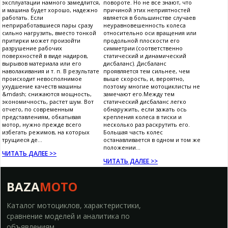
эксплуатации намного замедлится,
повороте. Но не все знают, что
и машина будет хорошо, надежно
причиной этих неприятностей
работать. Если
является в большинстве случаев
неприработавшиеся пары сразу
неуравновешенность колеса
сильно нагрузить, вместо тонкой
относительно оси вращения или
притирки может произойти
продольной плоскости его
разрушение рабочих
симметрии (соответственно
поверхностей в виде надиров,
статический и динамический
вырывов материала или его
дисбаланс). Дисбаланс
наволакивания и т. п. В результате
проявляется тем сильнее, чем
происходит невосполнимое
выше скорость, и, вероятно,
ухудшение качеств машины
поэтому многие мотоциклисты не
&mdash; снижаются мощность,
замечают его.Между тем
экономичность, растет шум. Вот
статический дисбаланс легко
отчего, по современным
обнаружить, если зажать ось
представлениям, обкатывая
крепления колеса в тиски и
мотор, нужно прежде всего
несколько раз раскрутить его.
избегать режимов, на которых
Большая часть колес
трущиеся де...
останавливается в одном и том же
положении...
ЧИТАТЬ ДАЛЕЕ >>
ЧИТАТЬ ДАЛЕЕ >>
BAZA
MOTO
Каталог мотоциклов, характеристики,
сравнение моделей и аналитика по
объявлениям.