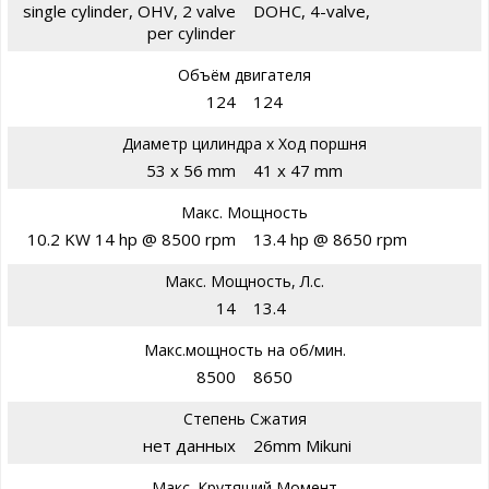
single cylinder, OHV, 2 valve
DOHC, 4-valve,
per cylinder
Объём двигателя
124
124
Диаметр цилиндра х Ход поршня
53 x 56 mm
41 x 47 mm
Макс. Мощность
10.2 KW 14 hp @ 8500 rpm
13.4 hp @ 8650 rpm
Макс. Мощность, Л.с.
14
13.4
Макс.мощность на об/мин.
8500
8650
Степень Сжатия
нет данных
26mm Mikuni
Макс. Крутящий Момент