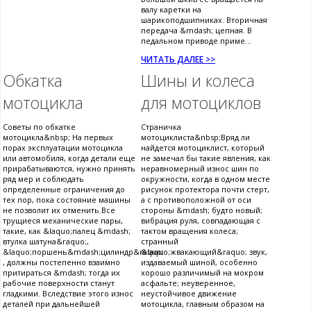
валу каретки на
шарикоподшипниках. Вторичная
передача &mdash; цепная. В
педальном приводе приме...
ЧИТАТЬ ДАЛЕЕ >>
Обкатка
Шины и колеса
мотоцикла
для мотоциклов
Советы по обкатке
Страничка
мотоцикла&nbsp; На первых
мотоциклиста&nbsp;Вряд ли
порах эксплуатации мотоцикла
найдется мотоциклист, который
или автомобиля, когда детали еще
не замечал бы такие явления, как
прирабатываются, нужно принять
неравномерный износ шин по
ряд мер и соблюдать
окружности, когда в одном месте
определенные ограничения до
рисунок протектора почти стерт,
тех пор, пока состояние машины
а с противоположной от оси
не позволит их отменить.Все
стороны &mdash; будто новый;
трущиеся механические пары,
вибрация руля, совпадающая с
такие, как &laquo;палец &mdash;
тактом вращения колеса;
втулка шатуна&raquo;,
странный
&laquo;поршень&mdash;цилиндр&raquo;
&laquo;жвакающий&raquo; звук,
, должны постепенно взаимно
издаваемый шиной, особенно
притираться &mdash; тогда их
хорошо различимый на мокром
рабочие поверхности станут
асфальте; неуверенное,
гладкими. Вследствие этого износ
неустойчивое движение
деталей при дальнейшей
мотоцикла, главным образом на