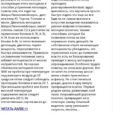
эксплуатации этого мотоцикла и
приходило
способах устранения неполадок.
разочарование&mdash; вдруг
Советы тем, кто ездит на
выяснялось, что научиться просто
&laquo;Паннониях&raquo;, дает
быстро ездить это еще не все.
инженер Ю. Торгов. Топливо и
Едва ли не самым важным в
масло. Двигатель мотоцикла
искусстве вождения оказывалось
&laquo;Паннония&raquo; имеет
умение вовремя остановить
степень сжатия 7,2 и рассчитан на
мотоцикл (конечно, такими
применение бензина Б-70, А-72,
способами, которые бы
А-74. Если же использовать
позволяли потом на нем
бензин А-66, то легко возникает
нормально ехать дальше!). На
детонация, двигатель теряет
собственном опыте начинающие
мощность, перегревается и
мотоциклисты убеждались, что
быстро изнашивается. Правильно
торможение колес до появления
составленная топливная смесь
юза (то есть их блокирования)
избавит мотоциклиста от многих
приводит к заносу мотоцикла и
неприятностей. На хорошо
опрокидыванию.Особенно трудно
обкатанном мотоцикле (после
новичку на скользких дорогах. Вот
5000 км пробега) при температуре
он катит по отличному шоссе:
окружающего воздуха до 25
шины словно приклеены к
градусов тепла следует соблюдать
асфальту. Но стоит начаться
пропорцию бензина и масла 25: 1.
дождю, дорога в одну минуту
При меньшем пробеге или более
превращается в каток. Первые
высокой температуре
редкие капли, размачивая слой
содержание масла следует
пыли, покрывающей дорожное
увеличить (20:1). Из
полотно, превращают ее в
отечественных сортов масел дл...
отличную смазку.Опытный
водитель сразу уменьшает
ЧИТАТЬ ДАЛЕЕ >>
скорость, нисколь...