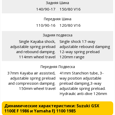
Задняя Шина
140/90-17
150/80 V16
Передняя Шина
110/90-16
120/80 V16
Задняя подвеска
Single Kayaba shock,
Single shock 17-way
adjustable spring preload
adjustable rebound damping
and rebound damping.
12-way spring preload
114mm wheel travel
120mm range
Передняя Подвеска
37mm Kayaba air assisted,
41mm Stanchion tube, 3-
adjustable spring preload
way position adjustable
and compression damping.
preload damping,3-way
150mm wheel travel
adjustable spring preload.
Hydraulic anti-dive 126mm
Динамические характеристики: Suzuki GSX
1100E F 1986 и Yamaha FJ 1100 1985