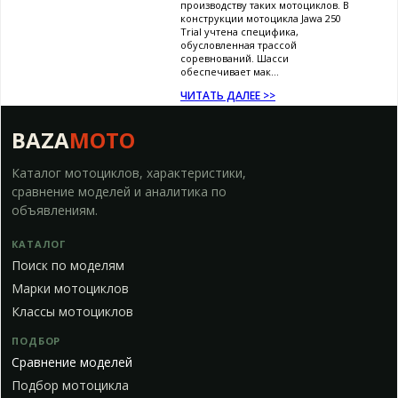
производству таких мотоциклов. В
конструкции мотоцикла Jawa 250
Trial учтена специфика,
обусловленная трассой
соревнований. Шасси
обеспечивает мак...
ЧИТАТЬ ДАЛЕЕ >>
BAZA
MOTO
Каталог мотоциклов, характеристики,
сравнение моделей и аналитика по
объявлениям.
КАТАЛОГ
Поиск по моделям
Марки мотоциклов
Классы мотоциклов
ПОДБОР
Сравнение моделей
Подбор мотоцикла