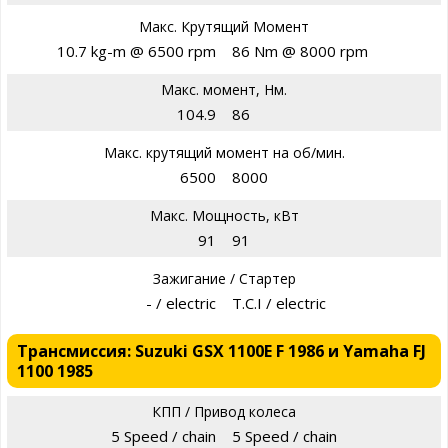
Макс. Крутящий Момент
10.7 kg-m @ 6500 rpm
86 Nm @ 8000 rpm
Макс. момент, Нм.
104.9
86
Макс. крутящий момент на об/мин.
6500
8000
Макс. Мощность, кВт
91
91
Зажигание / Стартер
- / electric
T.C.I / electric
Трансмиссия: Suzuki GSX 1100E F 1986 и Yamaha FJ
1100 1985
КПП / Привод колеса
5 Speed / chain
5 Speed / chain