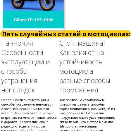
Gilera ER 125 1986
Пять случайных статей о мотоциклах:
Паннония.
Стоп, машина!
Особенности
Как влияют на
эксплуатации и
устойчивость
способы
мотоцикла
устранения
разные способы
неполадок
торможения
Особенности эксплуатации и
Как влияют на устойчивость
способы устранения неполадок
мотоцикла разные способы
&nbsp; Венгерский мотоцикл
торможенияНаверное, каждый из
&laquo;Паннония&raquo; можно
нас, получив в ГАИ приятно
встретить на многих наших шоссе
похрустывающее удостоверение,
и дорогах. В своих письмах в
свято верил, что с этого момента
редакцию водители просят
&laquo;стал настоящим
рассказать об особенностях
водителем&raquo;.А потом