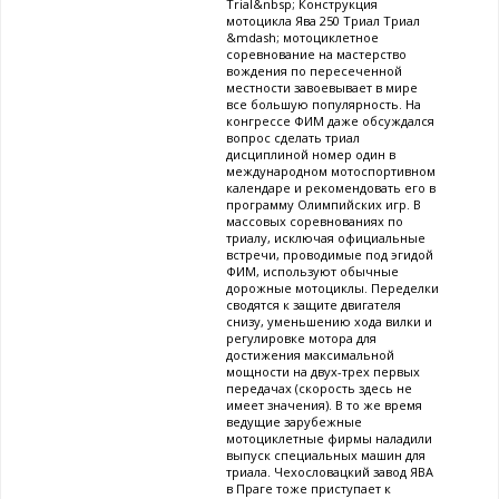
Trial&nbsp; Конструкция
мотоцикла Ява 250 Триал Триал
&mdash; мотоциклетное
соревнование на мастерство
вождения по пересеченной
местности завоевывает в мире
все большую популярность. На
конгрессе ФИМ даже обсуждался
вопрос сделать триал
дисциплиной номер один в
международном мотоспортивном
календаре и рекомендовать его в
программу Олимпийских игр. В
массовых соревнованиях по
триалу, исключая официальные
встречи, проводимые под эгидой
ФИМ, используют обычные
дорожные мотоциклы. Переделки
сводятся к защите двигателя
снизу, уменьшению хода вилки и
регулировке мотора для
достижения максимальной
мощности на двух-трех первых
передачах (скорость здесь не
имеет значения). В то же время
ведущие зарубежные
мотоциклетные фирмы наладили
выпуск специальных машин для
триала. Чехословацкий завод ЯВА
в Праге тоже приступает к