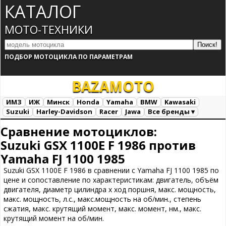
КАТАЛОГ
МОТО-ТЕХНИКИ
ПОДБОР МОТОЦИКЛА ПО ПАРАМЕТРАМ
BAZA
MOTO
ИМЗ
ИЖ
Минск
Honda
Yamaha
BMW
Kawasaki
Suzuki
Harley-Davidson
Racer
Jawa
Все бренды ▾
Все марки
Загрузка...
Сравнение мотоциклов:
Suzuki GSX 1100E F 1986 против
Yamaha FJ 1100 1985
Suzuki GSX 1100E F 1986 в сравнении с Yamaha FJ 1100 1985 по
цене и сопоставление по характеристикам: двигатель, объём
двигателя, диаметр цилиндра х ход поршня, макс. мощность,
макс. мощность, л.с., макс.мощность на об/мин., степень
сжатия, макс. крутящий момент, макс. момент, нм., макс.
крутящий момент на об/мин.