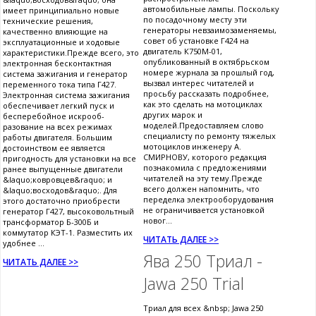
автомобильные лампы. Поскольку
имеет принципиально новые
по посадочному месту эти
технические решения,
генераторы невзаимозаменяемы,
качественно влияющие на
совет об установке Г424 на
эксплуатационные и ходовые
двигатель К750М-01,
характеристики.Прежде всего, это
опубликованный в октябрьском
электронная бесконтактная
номере журнала за прошлый год,
система зажигания и генератор
вызвал интерес читателей и
переменного тока типа Г427.
просьбу рассказать подробнее,
Электронная система зажигания
как это сделать на мотоциклах
обеспечивает легкий пуск и
других марок и
бесперебойное искрооб-
моделей.Предоставляем слово
разование на всех режимах
специалисту по ремонту тяжелых
работы двигателя. Большим
мотоциклов инженеру А.
достоинством ее является
СМИРНОВУ, которого редакция
пригодность для установки на все
познакомила с предложениями
ранее выпущенные двигатели
читателей на эту тему.Прежде
&laquo;ковровцев&raquo; и
всего должен напомнить, что
&laquo;восходов&raquo;. Для
переделка электрооборудования
этого достаточно приобрести
не ограничивается установкой
генератор Г427, высоковольтный
новог...
трансформатор Б-300Б и
коммутатор КЭТ-1. Разместить их
ЧИТАТЬ ДАЛЕЕ >>
удобнее ...
Ява 250 Триал -
ЧИТАТЬ ДАЛЕЕ >>
Jawa 250 Trial
Триал для всех &nbsp; Jawa 250