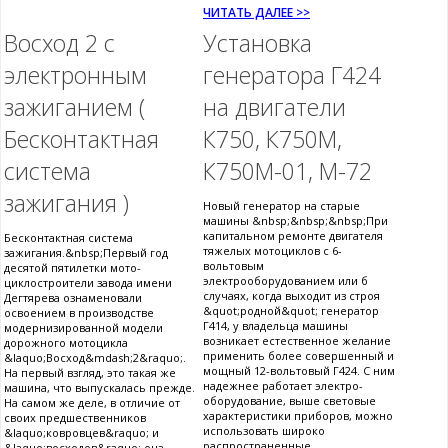
ЧИТАТЬ ДАЛЕЕ >>
Восход 2 с
Установка
электронным
генератора Г424
зажиганием (
на двигатели
Бесконтактная
К750, К750М,
система
К750М-01, М-72
зажигания )
Новый генератор на старые
машины &nbsp;&nbsp;&nbsp;При
капитальном ремонте двигателя
Бесконтактная система
тяжелых мотоциклов с 6-
зажигания.&nbsp;Первый год
вольтовым
десятой пятилетки мото-
электрооборудованием или б
циклостроители завода имени
случаях, когда выходит из строя
Дегтярева ознаменовали
&quot;родной&quot; генератор
освоением в производстве
Г414, у владельца машины
модернизированной модели
возникает естественное желание
дорожного мотоцикла
применить более совершенный и
&laquo;Восход&mdash;2&raquo;.
мощный 12-вольтовый Г424. С ним
На первый взгляд, это такая же
надежнее работает электро-
машина, что выпускалась прежде.
оборудование, выше световые
На самом же деле, в отличие от
характеристики приборов, можно
своих предшественников
использовать широко
&laquo;ковровцев&raquo; и
распространенные
&laquo;восходов&raquo; она