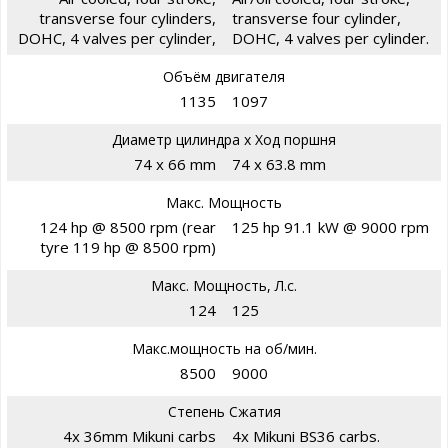
transverse four cylinders,
transverse four cylinder,
DOHC, 4 valves per cylinder,
DOHC, 4 valves per cylinder.
Объём двигателя
1135
1097
Диаметр цилиндра х Ход поршня
74 x 66 mm
74 x 63.8 mm
Макс. Мощность
124 hp @ 8500 rpm (rear
125 hp 91.1 kW @ 9000 rpm
tyre 119 hp @ 8500 rpm)
Макс. Мощность, Л.с.
124
125
Макс.мощность на об/мин.
8500
9000
Степень Сжатия
4x 36mm Mikuni carbs
4x Mikuni BS36 carbs.