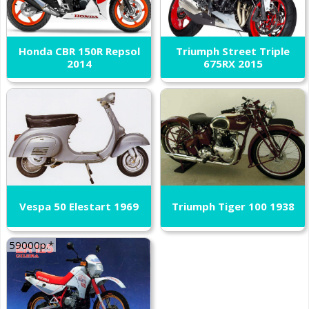
Honda CBR 150R Repsol
Triumph Street Triple
2014
675RX 2015
Vespa 50 Elestart 1969
Triumph Tiger 100 1938
59000р.*