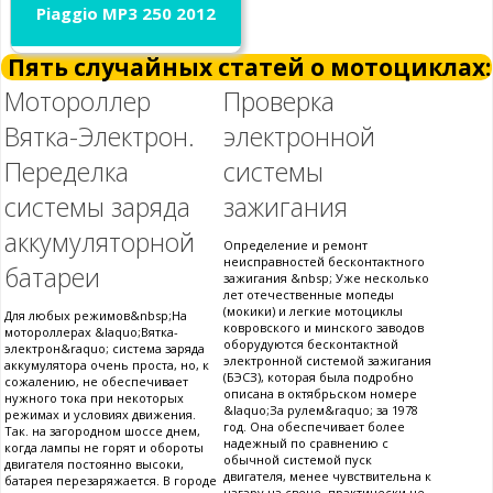
Piaggio MP3 250 2012
Пять случайных статей о мотоциклах:
Мотороллер
Проверка
Вятка-Электрон.
электронной
Переделка
системы
системы заряда
зажигания
аккумуляторной
Определение и ремонт
неисправностей бесконтактного
батареи
зажигания &nbsp; Уже несколько
лет отечественные мопеды
(мокики) и легкие мотоциклы
Для любых режимов&nbsp;На
ковровского и минского заводов
мотороллерах &laquo;Вятка-
оборудуются бесконтактной
электрон&raquo; система заряда
электронной системой зажигания
аккумулятора очень проста, но, к
(БЭСЗ), которая была подробно
сожалению, не обеспечивает
описана в октябрьском номере
нужного тока при некоторых
&laquo;За рулем&raquo; за 1978
режимах и условиях движения.
год. Она обеспечивает более
Так. на загородном шоссе днем,
надежный по сравнению с
когда лампы не горят и обороты
обычной системой пуск
двигателя постоянно высоки,
двигателя, менее чувствительна к
батарея перезаряжается. В городе
нагару на свече, практически не