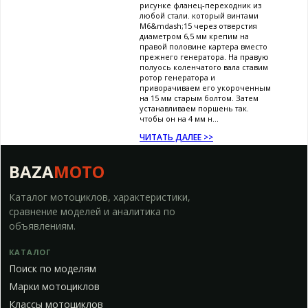
рисунке фланец-переходник из
любой стали. который винтами
М6&mdash;15 через отверстия
диаметром 6,5 мм крепим на
правой половине картера вместо
прежнего генератора. На правую
полуось коленчатого вала ставим
ротор генератора и
приворачиваем его укороченным
на 15 мм старым болтом. Затем
устанавливаем поршень так.
чтобы он на 4 мм н...
ЧИТАТЬ ДАЛЕЕ >>
BAZA
MOTO
Каталог мотоциклов, характеристики,
сравнение моделей и аналитика по
объявлениям.
КАТАЛОГ
Поиск по моделям
Марки мотоциклов
Классы мотоциклов