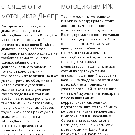
стоящего на
мотоциклам ИЖ
мотоцикле Днепр
Тем, кто ездит на мотоциклах
ИЖ&nbsp; &nbsp; Вряд ли стоит
доказывать, что ижевские
Как продлить срок службы
мотоциклы самые популярные.
двигателя, стоящего на
Более двух миллионов этих машин
&laquo;Днепре&raquo;&nbsp;Все
бегают по дорогам страны. Они
мотоциклисты хотят, чтобы
очень надежны. Но наступает
главная часть машины &mdash;
время, когда требуется
двигатель всегда работала
профилактика или ремонт.
исправно и как можно дольше не
&laquo;Хотелось бы, чтобы на
требовала ремонта. Многие,
страницах &laquo;За
однако, забывают, что
рулем&raquo; чаще появлялись
долговечность его зависит не
статьи на эту тему&raquo;,
только от конструкции и
&mdash; пишет нам К. Дробов из
технологии изготовления, но и от
Казани. Его поддерживают многие
умения грамотно обслуживать
мотолюбители, принявшие
мотор в связи с условиями
участие в заочной конференции
эксплуатации, а это уже дело
читателей журнала. Идя навстречу
самого владельца мотоцикла. В
пожеланиям наших
особенности, когда речь идет о
корреспондентов, редакция
тяжелых машинах с колясками,
подготовила цикл статей об ИЖах,
поступающих главным образом
которые написаны инженерами
труженикам села.Срок службы
В. Абрамяном и В. Забелиным.
двигателя, стоящего на
Сегодня они рассказывают о
&laquo;Днепре&raquo;, в
цилиндре, поршне и кольцах к
основном определяется
мотоциклам ИЖ. Целый ряд
износостойкостью стенок
рекомендаций носит общий
цилиндров, поршневых колец и