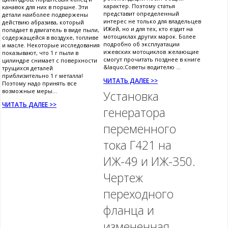
характер. Поэтому статья
канавок для них в поршне. Эти
представит определенный
детали наиболее подвержены
интерес не только для владельцев
действию абразива, который
ИЖей, но и для тех, кто ездит на
попадает в двигатель в виде пыли,
мотоциклах других марок. Более
содержащейся в воздухе, топливе
подробно об эксплуатации
и масле. Некоторые исследования
ижевских мотоциклов желающие
показывают, что 1 г пыли в
смогут прочитать позднее в книге
цилиндре снимает с поверхности
&laquo;Советы водителю ...
трущихся деталей
приблизительно 1 г металла!
ЧИТАТЬ ДАЛЕЕ >>
Поэтому надо принять все
возможные меры...
Установка
ЧИТАТЬ ДАЛЕЕ >>
генератора
переменного
тока Г421 на
ИЖ-49 и ИЖ-350.
Чертеж
переходного
фланца и
измененная