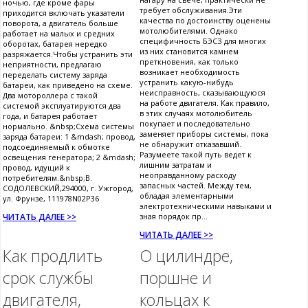
ночью, где кроме фары
требует обслуживания.Эти
приходится включать указатели
качества по достоинству оценены
поворота, а двигатель больше
мотолюбителями. Однако
работает на малых и средних
специфичность БЭСЗ для многих
оборотах, батарея нередко
из них становится камнем
разряжается.Чтобы устранить эти
преткновения, как только
неприятности, предлагаю
возникает необходимость
переделать систему заряда
устранить какую-нибудь
батареи, как приведено на схеме.
неисправность, сказывающуюся
Два мотороллера с такой
на работе двигателя. Как правило,
системой эксплуатируются два
в этих случаях мотолюбитель
года, и батарея работает
покупает и последовательно
нормально. &nbsp;Схема системы
заменяет приборы системы, пока
заряда батареи: 1 &mdash; провод,
не обнаружит отказавший.
подсоединяемый к обмотке
Разумеете такой путь ведет к
освещения генератора; 2 &mdash;
лишним затратам и
провод, идущий к
неоправданному расходу
потребителям.&nbsp;В.
запасных частей. Между тем,
СОДОЛЕВСКИЙ,294000, г. Ужгород,
обладая элементарными
ул. Фрунзе, 111978N02P36
электротехническими навыками и
ЧИТАТЬ ДАЛЕЕ >>
зная порядок пр...
ЧИТАТЬ ДАЛЕЕ >>
Как продлить
О цилиндре,
срок службы
поршне и
двигателя,
кольцах к