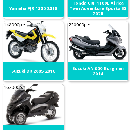
Honda CRF 1100L Africa
Yamaha FJR 1300 2018
Twin Adventure Sports ES
2020
148000р.*
250000р.*
Suzuki AN 650 Burgman
Suzuki DR 200S 2016
2014
162000р.*