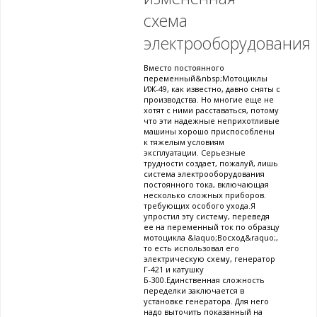
схема
электрооборудования
Вместо постоянного
переменный&nbsp;Мотоциклы
ИЖ-49, как известно, давно сняты с
производства. Но многие еще не
хотят с ними расставаться, потому
что эти надежные неприхотливые
машины хорошо приспособлены
к тяжелым условиям
эксплуатации. Серьезные
трудности создает, пожалуй, лишь
система электрооборудования
постоянного тока, включающая
несколько сложных приборов.
требующих особого ухода.Я
упростил эту систему, переведя
ее на переменный ток по образцу
мотоцикла &laquo;Восход&raquo;,
то есть использовал его
электрическую схему, генератор
Г-421 и катушку
Б-300.Единственная сложность
переделки заключается в
установке генератора. Для него
надо выточить показанный на