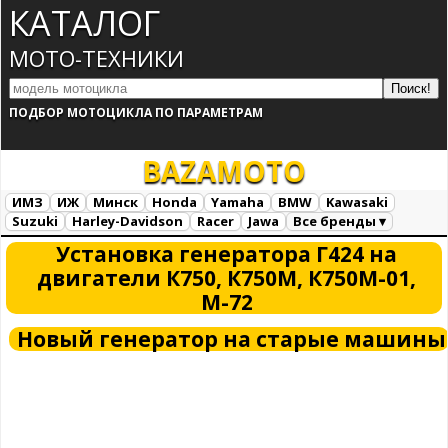
КАТАЛОГ
МОТО-ТЕХНИКИ
ПОДБОР МОТОЦИКЛА ПО ПАРАМЕТРАМ
BAZA
MOTO
ИМЗ
ИЖ
Минск
Honda
Yamaha
BMW
Kawasaki
Suzuki
Harley-Davidson
Racer
Jawa
Все бренды ▾
Все марки
Загрузка...
Установка генератора Г424 на
двигатели К750, К750М, К750М-01,
М-72
Новый генератор на старые машины