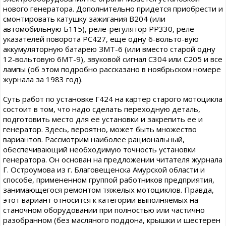
нового генератора. Дополнительно придется приобрести и
смонтировать катушку зажигания В204 (или
автомобильную Б115), реле-регулятор РР330, реле
указателей поворота РС427, еще одну 6-вольто-вую
аккумуляторную батарею ЗМТ-6 (или вместо старой одну
12-вольтовую 6МТ-9), звуковой сигнал С304 или С205 и все
лампы (об этом подробно рассказано в ноябрьском номере
журнала за 1983 год).
Суть работ по установке Г424 на картер старого мотоцикла
состоит в том, что надо сделать переходную деталь,
подготовить место для ее установки и закрепить ее и
генератор. Здесь, вероятно, может быть множество
вариантов. Рассмотрим наиболее рациональный,
обеспечивающий необходимую точность установки
генератора. Он основан на предложении читателя журнала
Г. Остроумова из г. Благовещенска Амурской области и
способе, примененном группой работников предприятия,
занимающегося ремонтом тяжелых мотоциклов. Правда,
этот вариант относится к категории выполняемых на
станочном оборудовании при полностью или частично
разобранном (без масляного поддона, крышки и шестерен