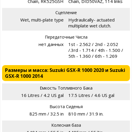
Chain, RK525GSH
Chain, DID50VAZ, 114 links
Сцепление
Wet, multi-plate type
Hydraulically- actuated
multiplate wet clutch.
Передаточные Числа
нет данных
1st - 2.562 / 2nd - 2.052
/.3rd - 1.714 / 4th - 1.500 /
5th - 1.360 / 6th - 1.269
Размеры и масса: Suzuki GSX-R 1000 2020 и Suzuki
GSX-R 1000 2014
Емкость Топливного Бака
16 Litres / 4.2 US gal
17.5 Litres / 4.6 US gal
Высота Сиденья
825 mm / 32.5 in
810 mm / 31.9 in.
Колесная база