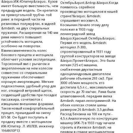
&laquo;ИЖ-Юпитер&raquo;. Кузов
Октябрь&quot;&nbsp;&laquo;Когда
имеет большую вместимость, чем
появилось серийное
предыдущая модель. Он крепится
производство мотоциклов в нашей
на прямоугольной трубча- той
стране?&raquo; &mdash;
раме: в передней части на
спрашивает москвич А.
резиновых полумуфтах, в задней
Космынин.Начало этому делу
&mdash; на двух спиральных
положил в 1933 году
пружинах. Расширенная на 140 мм
ленинградский завод
рама намного повышает
&laquo;Красный Октябрь&raquo;.
устойчивость мотоцикла,
Первая его модель &mdash;
особенно на поворотах.
мотоцикл Л-300,
Взаимозаменяемость колес
спроектированный в 1931 году
бокового прицепа и мотоцикла
группой конструкторов на заводе
облегчает условия эксплуатации.
&laquo;Промет&raquo;. Это была
Торсионный вал с рычагом и
легкая (125 кг) машина,
закрепленным на нем колесом
снабженная двухтактным
совместно со спиральными
одноцилиндровым двигателем
пружинами обеспечивает
рабочим объемом 293 см3. При
хорошую амортизацию. Мягкие
3000 об/мин мощность его
подлокотники, удобный упор для
достигала 6,5 л.с., максимальная
ног, откидной ветровой щиток,
скорость до 70 км/час. Рама была
создающий удобства при посадке
штампованной, передняя вилка
пассажира, сочетаются с
&mdash; парал-лелограммной. На
изящными внешними формами.
обоих колесах стояли шины
Таков новый комфортабельный
размером 26 &mdash; 3,5 дюйма.
прицеп, пришедший на смену
Расход бензина на 100 км пути -
БП-58. Он будет поступать в
4,5 л.Аналогичную по конструкции
продажу вместе с мотоциклом
машину (ИЖ-7) в 1933 году начали
ИЖ-Юпитер. Л. ИХЛЕВ, инженер
строить в Ижевске &mdash; на
1964N10P13
первом в стране мотоциклетном