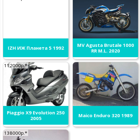
MV Agusta Brutale 1000
IZH ИЖ Планета 5 1992
RR M.L. 2020
112000р.*
Piaggio X9 Evolution 250
Maico Enduro 320 1989
2005
138000р.*