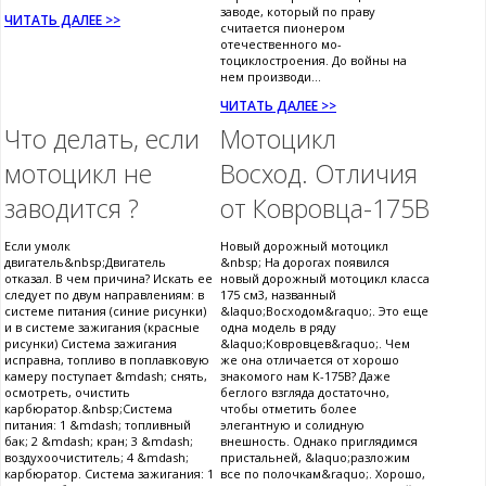
заводе, который по праву
ЧИТАТЬ ДАЛЕЕ >>
считается пионером
отечественного мо-
тоциклостроения. До войны на
нем производи...
ЧИТАТЬ ДАЛЕЕ >>
Что делать, если
Мотоцикл
мотоцикл не
Восход. Отличия
заводится ?
от Ковровца-175В
Если умолк
Новый дорожный мотоцикл
двигатель&nbsp;Двигатель
&nbsp; На дорогах появился
отказал. В чем причина? Искать ее
новый дорожный мотоцикл класса
следует по двум направлениям: в
175 см3, названный
системе питания (синие рисунки)
&laquo;Восходом&raquo;. Это еще
и в системе зажигания (красные
одна модель в ряду
рисунки) Система зажигания
&laquo;Ковровцев&raquo;. Чем
исправна, топливо в поплавковую
же она отличается от хорошо
камеру поступает &mdash; снять,
знакомого нам К-175В? Даже
осмотреть, очистить
беглого взгляда достаточно,
карбюратор.&nbsp;Система
чтобы отметить более
питания: 1 &mdash; топливный
элегантную и солидную
бак; 2 &mdash; кран; 3 &mdash;
внешность. Однако приглядимся
воздухоочиститель; 4 &mdash;
пристальней, &laquo;разложим
карбюратор. Система зажигания: 1
все по полочкам&raquo;. Хорошо,