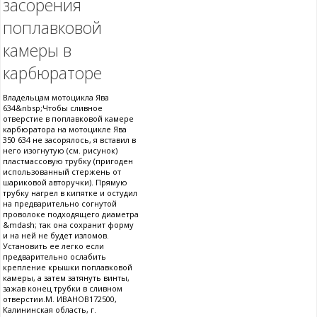
засорения
поплавковой
камеры в
карбюраторе
Владельцам мотоцикла Ява
634&nbsp;Чтобы сливное
отверстие в поплавковой камере
карбюратора на мотоцикле Ява
350 634 не засорялось, я вставил в
него изогнутую (см. рисунок)
пластмассовую трубку (пригоден
использованный стержень от
шариковой авторучки). Прямую
трубку нагрел в кипятке и остудил
на предварительно согнутой
проволоке подходящего диаметра
&mdash; так она сохранит форму
и на ней не будет изломов.
Установить ее легко если
предварительно ослабить
крепление крышки поплавковой
камеры, а затем затянуть винты,
зажав конец трубки в сливном
отверстии.М. ИВАНОВ172500,
Калининская область, г.