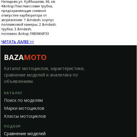
Нелидово,ул. Куйбышева, 66, кв.
4&nbsp;Пластмассовая трубка,
предохраняющая сливное
отверстие карбюратора от
загрязнения: 1 &mdash; корпус
поплавковой камеры; 2 &mdash;
трубка; 3 &mdash;
поплавок.&nbsp;1980N06P33
ЧИТАТЬ ДАЛЕЕ >>
BAZA
MOTO
Каталог мотоциклов, характеристики,
сравнение моделей и аналитика по
объявлениям.
КАТАЛОГ
Поиск по моделям
Марки мотоциклов
Классы мотоциклов
ПОДБОР
Сравнение моделей