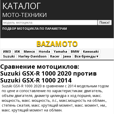
КАТАЛОГ
МОТО-ТЕХНИКИ
ПОДБОР МОТОЦИКЛА ПО ПАРАМЕТРАМ
BAZA
MOTO
ИМЗ
ИЖ
Минск
Honda
Yamaha
BMW
Kawasaki
Suzuki
Harley-Davidson
Racer
Jawa
Все бренды ▾
Все марки
Загрузка...
Сравнение мотоциклов:
Suzuki GSX-R 1000 2020 против
Suzuki GSX-R 1000 2014
Suzuki GSX-R 1000 2020 в сравнении с 2014 модельным годом
по цене и сопоставление по характеристикам: двигатель,
объём двигателя, диаметр цилиндра х ход поршня, макс.
мощность, макс. мощность, л.с., макс.мощность на об/мин.,
степень сжатия, макс. крутящий момент, макс. момент, нм.,
макс. крутящий момент на об/мин.