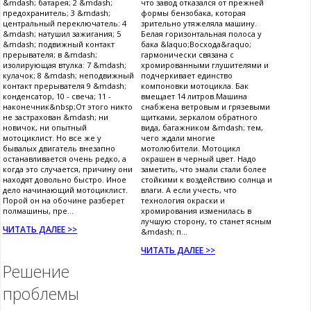
&mdash; батарея; 2 &mdash;
что завод отказался от прежней
предохранитель; 3 &mdash;
формы бензобака, которая
центральный переключатель: 4
зрительно утяжеляла машину.
&mdash; натушил зажигания; 5
Белая горизонтальная полоса у
&mdash; подвижный контакт
бака &laquo;Восхода&raquo;
прерывателя; в &mdash;
гармонически связана с
изолирующая втулка: 7 &mdash;
хромированными глушителями и
кулачок; 8 &mdash; неподвижный
подчеркивает единство
контакт прерывателя 9 &mdash;
компоновки мотоцикла. Бак
конденсатор, 10 - свеча; 11 -
вмещает 14 литров.Машина
наконечник&nbsp;От этого никто
снабжена ветровым и грязевыми
не застрахован &mdash; ни
щитками, зеркалом обратного
новичок, ни опытный
вида, багажником &mdash; тем,
мотоциклист. Но все же у
чего ждали многие
бывалых двигатель внезапно
мотолюбители. Мотоцикл
останавливается очень редко, а
окрашен в черный цвет. Надо
когда это случается, причину они
заметить, что эмали стали более
находят довольно быстро. Иное
стойкими к воздействию солнца и
дело начинающий мотоциклист.
влаги. А если учесть, что
Порой он на обочине разберет
технология окраски и
полмашины, пре...
хромирования изменилась в
лучшую сторону, то станет ясным
ЧИТАТЬ ДАЛЕЕ >>
&mdash; п...
ЧИТАТЬ ДАЛЕЕ >>
Решение
проблемы