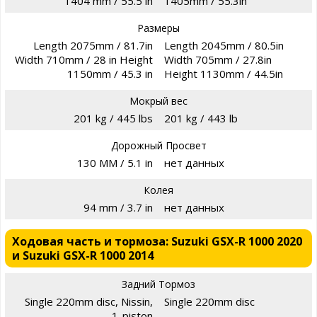
1404 mm / 55.5 in
1405mm / 55.3in
Размеры
Length 2075mm / 81.7in
Length 2045mm / 80.5in
Width 710mm / 28 in Height
Width 705mm / 27.8in
1150mm / 45.3 in
Height 1130mm / 44.5in
Мокрый вес
201 kg / 445 lbs
201 kg / 443 lb
Дорожный Просвет
130 MM / 5.1 in
нет данных
Колея
94 mm / 3.7 in
нет данных
Ходовая часть и тормоза: Suzuki GSX-R 1000 2020
и Suzuki GSX-R 1000 2014
Задний Тормоз
Single 220mm disc, Nissin,
Single 220mm disc
1-piston