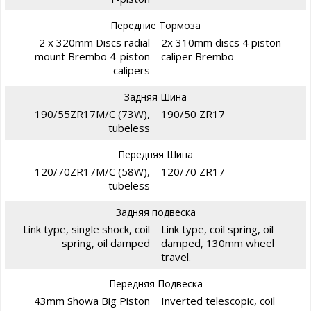
Передние Тормоза
2 x 320mm Discs radial
2x 310mm discs 4 piston
mount Brembo 4-piston
caliper Brembo
calipers
Задняя Шина
190/55ZR17M/C (73W),
190/50 ZR17
tubeless
Передняя Шина
120/70ZR17M/C (58W),
120/70 ZR17
tubeless
Задняя подвеска
Link type, single shock, coil
Link type, coil spring, oil
spring, oil damped
damped, 130mm wheel
travel.
Передняя Подвеска
43mm Showa Big Piston
Inverted telescopic, coil