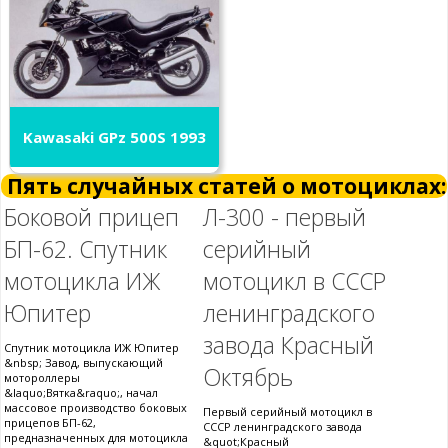
Kawasaki GPz 500S 1993
Пять случайных статей о мотоциклах:
Боковой прицеп
Л-300 - первый
БП-62. Спутник
серийный
мотоцикла ИЖ
мотоцикл в СССР
Юпитер
ленинградского
завода Красный
Спутник мотоцикла ИЖ Юпитер
&nbsp; Завод, выпускающий
Октябрь
мотороллеры
&laquo;Вятка&raquo;, начал
массовое производство боковых
Первый серийный мотоцикл в
прицепов БП-62,
СССР ленинградского завода
предназначенных для мотоцикла
&quot;Красный