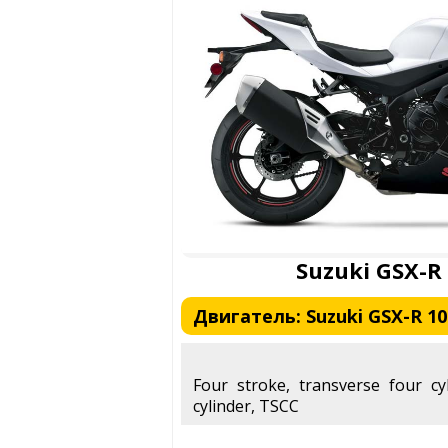
Suzuki GSX-R
Двигатель: Suzuki GSX-R 10
Four stroke, transverse four cy
cylinder, TSCC