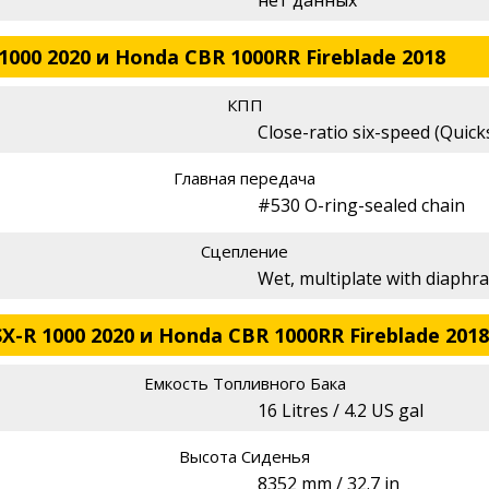
1000 2020 и Honda CBR 1000RR Fireblade 2018
КПП
Close-ratio six-speed (Quick
Главная передача
#530 O-ring-sealed chain
Сцепление
Wet, multiplate with diaphr
X-R 1000 2020 и Honda CBR 1000RR Fireblade 2018
Емкость Топливного Бака
16 Litres / 4.2 US gal
Высота Сиденья
8352 mm / 32.7 in