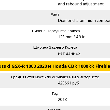
and rebound adjustment
Рама
Diamond; aluminium compos
Ширина Переднего Колеса
125 mm / 4.9 in
Ширина Заднего Колеса
нет данных
uki GSX-R 1000 2020 и Honda CBR 1000RR Firebla
Средняя стоимость по объявлениям в интернете
425661 руб.
Год
2018
Модель