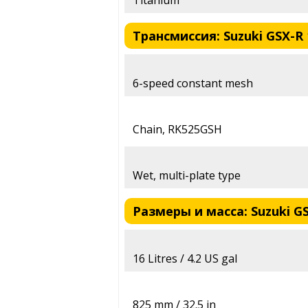
Трансмиссия: Suzuki GSX-R 
6-speed constant mesh
Chain, RK525GSH
Wet, multi-plate type
Размеры и масса: Suzuki GS
16 Litres / 4.2 US gal
825 mm / 32.5 in