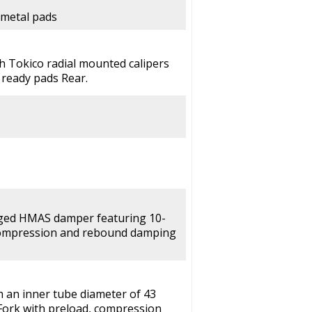
 metal pads
th Tokico radial mounted calipers
 ready pads Rear.
rged HMAS damper featuring 10-
 compression and rebound damping
h an inner tube diameter of 43
Fork with preload, compression