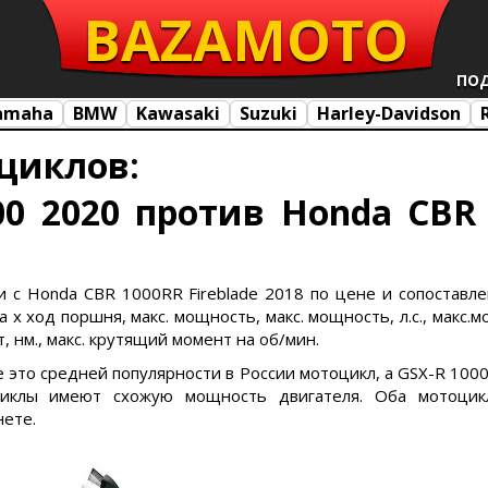
BAZA
MOTO
ПО
amaha
BMW
Kawasaki
Suzuki
Harley-Davidson
циклов:
00 2020 против Honda CBR 
и с Honda CBR 1000RR Fireblade 2018 по цене и сопоставле
х ход поршня, макс. мощность, макс. мощность, л.с., макс.м
, нм., макс. крутящий момент на об/мин.
de это средней популярности в России мотоцикл, а GSX-R 100
циклы имеют схожую мощность двигателя. Оба мотоцик
нете.