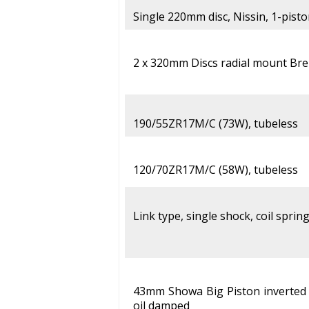
Single 220mm disc, Nissin, 1-pist
2 x 320mm Discs radial mount Bre
190/55ZR17M/C (73W), tubeless
120/70ZR17M/C (58W), tubeless
Link type, single shock, coil sprin
43mm Showa Big Piston inverted te
oil damped