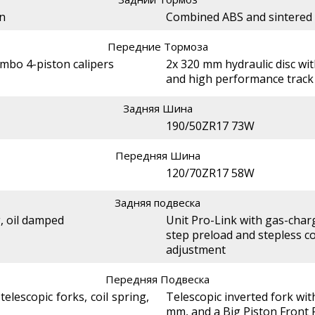
on
Combined ABS and sintered
Передние Тормоза
mbo 4-piston calipers
2x 320 mm hydraulic disc wi
and high performance track
Задняя Шина
190/50ZR17 73W
Передняя Шина
120/70ZR17 58W
Задняя подвеска
g, oil damped
Unit Pro-Link with gas-cha
step preload and stepless
adjustment
Передняя Подвеска
lescopic forks, coil spring,
Telescopic inverted fork wit
mm, and a Big Piston Front 