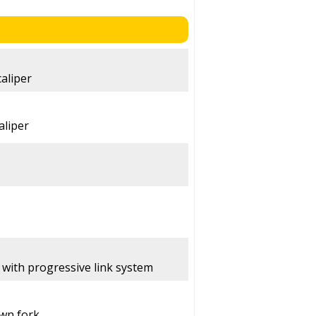
caliper
aliper
with progressive link system
wn fork