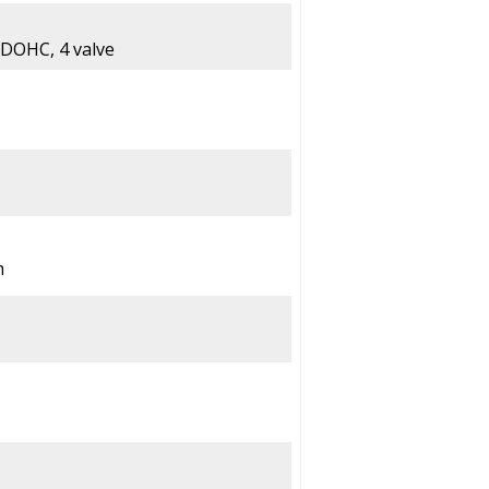
, DOHC, 4 valve
m