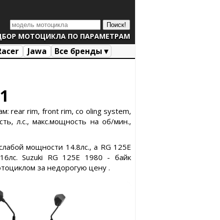
ДБОР МОТОЦИКЛА ПО ПАРАМЕТРАМ
Racer
Jawa
Все бренды ▾
21
rear rim, front rim, co oling system,
ь, л.с., макс.мощность на об/мин.,
слабой мощности 14.8лс., а RG 125E
6лс. Suzuki RG 125E 1980 - байк
мотоциклом за недорогую цену .