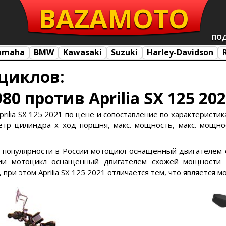
BAZA
MOTO
ПО
amaha
BMW
Kawasaki
Suzuki
Harley-Davidson
циклов:
80 против Aprilia SX 125 20
rilia SX 125 2021 по цене и сопоставление по характеристикам: 
тр цилиндра х ход поршня, макс. мощность, макс. мощност
й популярности в России мотоцикл оснащенный двигателем 
ии мотоцикл оснащенный двигателем схожей мощности 1
при этом Aprilia SX 125 2021 отличается тем, что является 