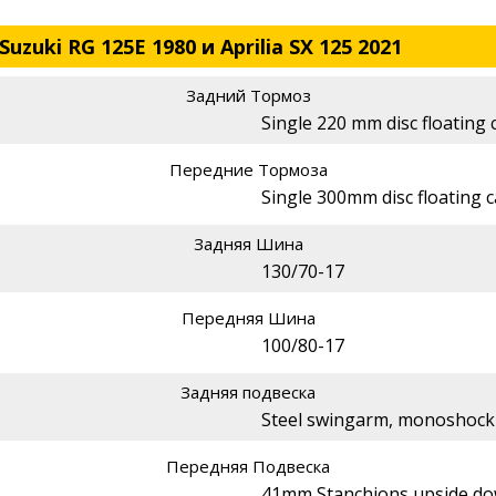
zuki RG 125E 1980 и Aprilia SX 125 2021
Задний Тормоз
Single 220 mm disc floating 
Передние Тормоза
Single 300mm disc floating c
Задняя Шина
130/70-17
Передняя Шина
100/80-17
Задняя подвеска
Steel swingarm, monoshock 
Передняя Подвеска
41mm Stanchions upside do