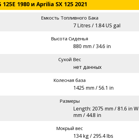
125E 1980 и Aprilia SX 125 2021
Емкость Топливного Бака
7 Litres / 1.84 US gal
Высота Сиденья
880 mm / 34.6 in
Сухой Вес
нет данных
Колесная база
1425 mm / 56.1 in
Размеры
Length: 2075 mm / 81.6 in Wi
mm / 44.8 in
Мокрый вес
134 kg / 295.4 lbs