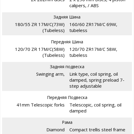
calipers, / ABS
Задняя Шина
180/55 ZR 17M/C(73W)
160/60 ZR17M/C 69W,
(Tubeless)
tubeless
Передняя Шина
120/70 ZR 17M/C(58W)
120/70 ZR17M/C 58W,
(Tubeless)
tubeless
Задняя подвеска
Swinging arm,
Link type, coil spring, oil
damped, spring preload 7-
step adjustable
Передняя Подвеска
41mm Telescopic forks
Telescopic, coil spring, oil
damped
Рама
Diamond
Compact trellis steel frame