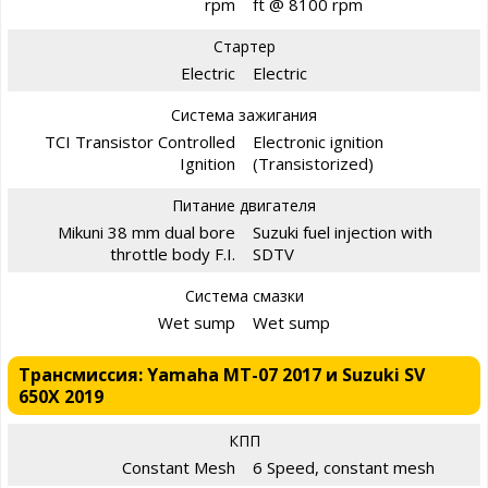
rpm
ft @ 8100 rpm
Стартер
Electric
Electric
Система зажигания
TCI Transistor Controlled
Electronic ignition
Ignition
(Transistorized)
Питание двигателя
Mikuni 38 mm dual bore
Suzuki fuel injection with
throttle body F.I.
SDTV
Система смазки
Wet sump
Wet sump
Трансмиссия: Yamaha MT-07 2017 и Suzuki SV
650X 2019
КПП
Constant Mesh
6 Speed, constant mesh