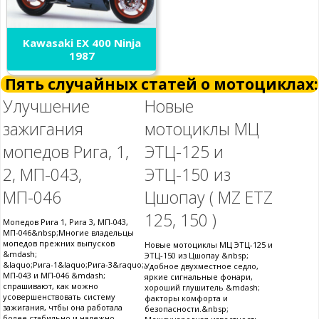
Kawasaki EX 400 Ninja
1987
Пять случайных статей о мотоциклах:
Улучшение
Новые
зажигания
мотоциклы МЦ
мопедов Рига, 1,
ЭТЦ-125 и
2, МП-043,
ЭТЦ-150 из
МП-046
Цшопау ( MZ ETZ
125, 150 )
Мопедов Рига 1, Рига 3, МП-043,
МП-046&nbsp;Многие владельцы
мопедов прежних выпусков
Новые мотоциклы МЦ ЭТЦ-125 и
&mdash;
ЭТЦ-150 из Цшопау &nbsp;
&laquo;Рига-1&laquo;Рига-3&raquo;,
Удобное двухместное седло,
МП-043 и МП-046 &mdash;
яркие сигнальные фонари,
спрашивают, как можно
хороший глушитель &mdash;
усовершенствовать систему
факторы комфорта и
зажигания, чтбы она работала
безопасности.&nbsp;
более стабильно и надежно.