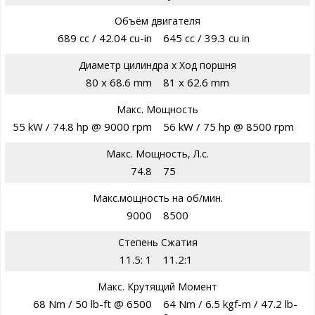
Объём двигателя
689 cc / 42.04 cu-in
645 cc / 39.3 cu in
Диаметр цилиндра х Ход поршня
80 x 68.6 mm
81 x 62.6 mm
Макс. Мощность
55 kW / 74.8 hp @ 9000 rpm
56 kW / 75 hp @ 8500 rpm
Макс. Мощность, Л.с.
74.8
75
Макс.мощность на об/мин.
9000
8500
Степень Сжатия
11.5: 1
11.2:1
Макс. Крутящий Момент
68 Nm / 50 lb-ft @ 6500
64 Nm / 6.5 kgf-m / 47.2 lb-