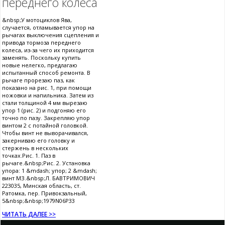
переднего колеса
&nbsp;У мотоциклов Ява,
случается, отламывается упор на
рычагах выключения сцепления и
привода тормоза переднего
колеса, из-за чего их приходится
заменять. Поскольку купить
новые нелегко, предлагаю
испытанный способ ремонта. В
рычаге прорезаю паз, как
показано на рис. 1, при помощи
ножовки и напильника. Затем из
стали толщиной 4 мм вырезаю
упор 1 (рис. 2) и подгоняю его
точно по пазу. Закрепляю упор
винтом 2 с потайной головкой.
Чтобы винт не выворачивался,
закерниваю его головку и
стержень в нескольких
точках.Рис. 1. Паз в
рычаге.&nbsp;Рис. 2. Установка
упора: 1 &mdash; упор; 2 &mdash;
винт МЗ.&nbsp;Л. БАВТРИМОВИЧ
223035, Минская область, ст.
Ратомка, пер. Привокзальный,
5&nbsp;&nbsp;1979N06P33
ЧИТАТЬ ДАЛЕЕ >>