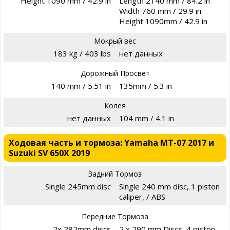
Height 1090 mm / 42.9 in
Length 2140 mm / 84.2 in
Width 760 mm / 29.9 in
Height 1090mm / 42.9 in
Мокрый вес
183 kg / 403 lbs
нет данных
Дорожный Просвет
140 mm / 5.51 in
135mm / 5.3 in
Колея
нет данных
104 mm / 4.1 in
Ходовая часть и тормоза: Yamaha MT-07 2017 и
Suzuki SV 650X 2019
Задний Тормоз
Single 245mm disc
Single 240 mm disc, 1 piston
caliper, / ABS
Передние Тормоза
2x 282mm discs
2 x 290 mm Discs, 4 piston