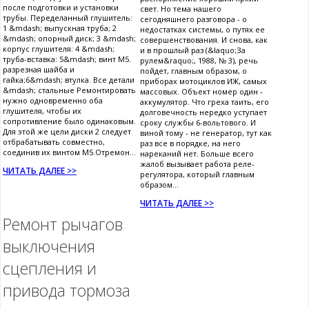
после подготовки и установки
свет. Но тема нашего
трубы. Переделанный глушитель:
сегодняшнего разговора - о
1 &mdash; выпускная труба; 2
недостатках системы, о путях ее
&mdash; опорный диск; 3 &mdash;
совершенствования. И снова, как
корпус глушителя: 4 &mdash;
и в прошлый раз (&laquo;За
труба-вставка: 5&mdash; винт М5.
рулем&raquo;, 1988, № 3), речь
разрезная шайба и
пойдет, главным образом, о
гайка;6&mdash; втулка. Все детали
приборах мотоциклов ИЖ, самых
&mdash; стальные Ремонтировать
массовых. Объект номер один -
нужно одновременно оба
аккумулятор. Что греха таить, его
глушителя, чтобы их
долговечность нередко уступает
сопротивление было одинаковым.
сроку службы 6-вольтового. И
Для этой же цели диски 2 следует
виной тому - не генератор, тут как
отбрабатывать совместно,
раз все в порядке, на него
соединив их винтом М5.Отремон...
нареканий нет. Больше всего
жалоб вызывает работа реле-
ЧИТАТЬ ДАЛЕЕ >>
регулятора, который главным
образом...
ЧИТАТЬ ДАЛЕЕ >>
Ремонт рычагов
выключения
сцепления и
привода тормоза