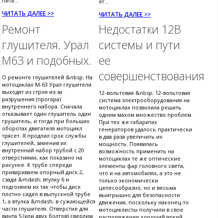
пита...
ег...
ЧИТАТЬ ДАЛЕЕ >>
ЧИТАТЬ ДАЛЕЕ >>
Ремонт
Недостатки 12В
глушителя. Урал
системы и пути
М63 и подобных.
ее
совершенствования
О ремонте глушителей &nbsp; На
мотоциклах М-63 Урал глушители
выходят из строя из-за
12-вольтовая &nbsp; 12-вольтовая
разрушения (прогара)
система электрооборудования на
внутреннего набора. Сначала
мотоциклах позволила решить
отказывает один глушитель один
одним махом множество проблем.
грушитель, и тогда при больших
При тех же габаритах
оборотах двигателя мотоцикл
генераторов удалось практически
трясет. Я продлил срок службы
в два раза увеличить их
глушителей, заменив их
мощность. Появилась
внутренний набор трубой с 20
возможность применить на
отверстиями, как показано на
мотоциклах те же оптические
рисунке. К трубе спереди
элементы фар головного света,
привариваем опорный диск 2,
что и на автомобилях, а это не
сзади &mdash; втулку 6 и
только экономически
подгоняем их так чтобы диск
целесообразно, но и весьма
плотно сидел в выпускной трубе
выигрышно для безопасности
1, а втулка &mdash; в сужающейся
движения, поскольку наконец-то
части глушителя. Отверстие для
мотоциклисты получили в свое
винта 5 (или двух болтов) сверлим
распоряжение хороший яркий