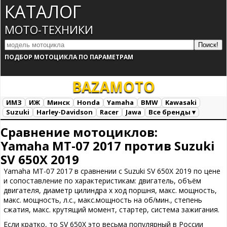
КАТАЛОГ
МОТО-ТЕХНИКИ
ПОДБОР МОТОЦИКЛА ПО ПАРАМЕТРАМ
BAZA
MOTO
ИМЗ
ИЖ
Минск
Honda
Yamaha
BMW
Kawasaki
Suzuki
Harley-Davidson
Racer
Jawa
Все бренды ▾
Все марки
Загрузка...
Сравнение мотоциклов:
Yamaha MT-07 2017 против Suzuki
SV 650X 2019
Yamaha MT-07 2017 в сравнении с Suzuki SV 650X 2019 по цене
и сопоставление по характеристикам: двигатель, объём
двигателя, диаметр цилиндра х ход поршня, макс. мощность,
макс. мощность, л.с., макс.мощность на об/мин., степень
сжатия, макс. крутящий момент, стартер, система зажигания.
Если кратко, то SV 650X это весьма популярный в России