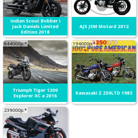
Indian Scout Bobber i
Jack Daniels Limited
AJS JSM Motard 2012
Edition 2018
844000р.*
194000р.*
Triumph Tiger 1200
Kawasaki Z 250LTD 1983
Explorer XC a 2016
239000р.*