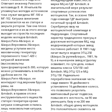
Международная известность
Отвечает инженер Рижского
марки МЦ из ГДР &mdash; в
мотозавода В. Ф. Игнатьев.На
значительной мере результат
упомянутых мопедах источником
спортивных успехов этих
тока служат магдины МГ-100 и
мотоциклов. Так, в сезоне 1984
МГ-102. Катушка зажигания
года команда ГДР выиграла
располагается на их статоре и
почетный трофей &mdash;
закрыта ротором. Там она плохо
Серебряную вазу на
охлаждается и из-за этого иногда
мотоциклетной олимпиаде в
выходит из строя.На последних
Нидерландах. Спортивный
моделях мопедов &mdash;
характер традиционно присущ и
&laquo;Рига-4&raquo; и
дорожным мотоциклам МЦ, над
&laquo;Верховина-3&raquo;
модернизацией которых завод
магдины уступили место
постоянно работает. В 1981 году
маховичному генератору
начат выпуск модели ЭТЦ-250
переменного тока Г-420 с
(&laquo;За рулем&raquo;, 1981, №
катушкой зажигания
9), а в нынешнем завод в Цшопау
(высоковольтны
осваивает, по сути дела, новые
трансформатором) Б-300, которую
машины класса 125/150 см3
можно устанавливать в любом
&mdash; МЦ-ЭТЦ-125 и МЦ-
удобном месте. На
ЭТЦ-150. Радикально
&laquo;Риге-4&raquo; ее
переработана экипажная часть:
монтируют под верхним брусом
сзади взамен 18-дюймового
рамы, на
установлено 16-дюймовое колесо,
&laquo;Верховине-3&raquo;
что позволило укоротить
&mdash; в правом отсеке
маятниковый рычаг подвески,
инструментального ящика.На
повысив его жесткость, на 90 мм
статоре генератора кроме
уменьшить базу и на 200 мм
катушки освещения осталась
&mdash; общую длину мотоцикла.
лишь низковольтная катушка,
Это положительно сказалось на