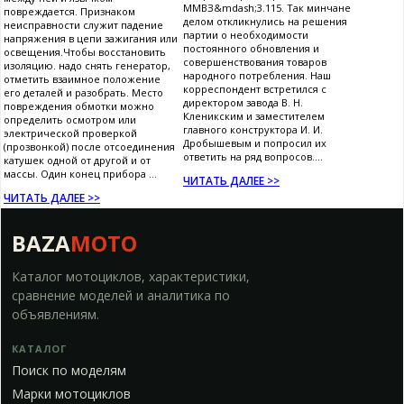
ММВЗ&mdash;3.115. Так минчане
повреждается. Признаком
делом откликнулись на решения
неисправности служит падение
партии о необходимости
напряжения в цепи зажигания или
постоянного обновления и
освещения.Чтобы восстановить
совершенствования товаров
изоляцию. надо снять генератор,
народного потребления. Наш
отметить взаимное положение
корреспондент встретился с
его деталей и разобрать. Место
директором завода В. Н.
повреждения обмотки можно
Кленикским и заместителем
определить осмотром или
главного конструктора И. И.
электрической проверкой
Дробышевым и попросил их
(прозвонкой) после отсоединения
ответить на ряд вопросов....
катушек одной от другой и от
массы. Один конец прибора ...
ЧИТАТЬ ДАЛЕЕ >>
ЧИТАТЬ ДАЛЕЕ >>
BAZA
MOTO
Каталог мотоциклов, характеристики,
сравнение моделей и аналитика по
объявлениям.
КАТАЛОГ
Поиск по моделям
Марки мотоциклов