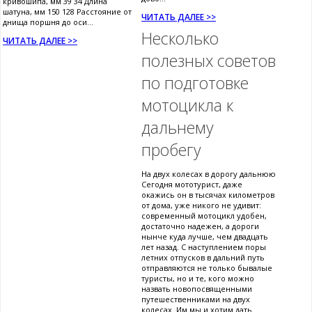
кривошипа, мм 39 34 Длина
шатуна, мм 150 128 Расстояние от
ЧИТАТЬ ДАЛЕЕ >>
днища поршня до оси...
Несколько
ЧИТАТЬ ДАЛЕЕ >>
полезных советов
по подготовке
мотоцикла к
дальнему
пробегу
На двух колесах в дорогу дальнюю
Сегодня мототурист, даже
окажись он в тысячах километров
от дома, уже никого не удивит:
современный мотоцикл удобен,
достаточно надежен, а дороги
нынче куда лучше, чем двадцать
лет назад. С наступлением поры
летних отпусков в дальний путь
отправляются не только бывалые
туристы, но и те, кого можно
назвать новопосвященными
путешественниками на двух
колесах. Им мы и хотим дать