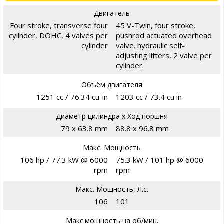
Двигатель
Four stroke, transverse four
45 V-Twin, four stroke,
cylinder, DOHC, 4 valves per
pushrod actuated overhead
cylinder
valve. hydraulic self-
adjusting lifters, 2 valve per
cylinder.
Объём двигателя
1251 cc / 76.34 cu-in
1203 cc / 73.4 cu in
Диаметр цилиндра х Ход поршня
79 x 63.8 mm
88.8 x 96.8 mm
Макс. Мощность
106 hp / 77.3 kW @ 6000
75.3 kW / 101 hp @ 6000
rpm
rpm
Макс. Мощность, Л.с.
106
101
Макс.мощность на об/мин.