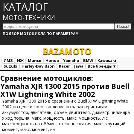
КАТАЛОГ
МОТО-ТЕХНИКИ
ПОДБОР МОТОЦИКЛА ПО ПАРАМЕТРАМ
BAZA
MOTO
ИМЗ
ИЖ
Минск
Honda
Yamaha
BMW
Kawasaki
Suzuki
Harley-Davidson
Racer
Jawa
Все бренды ▾
Все марки
Загрузка...
Сравнение мотоциклов:
Yamaha XJR 1300 2015 против Buell
X1W Lightning White 2002
Yamaha XJR 1300 2015 в сравнении с Buell X1W Lightning White
2002 по цене и сопоставление по характеристикам:
аккумулятор, двигатель, объём двигателя, диаметр цилиндра
х ход поршня, макс. мощность, макс. мощность, л.с.,
макс.мощность на об/мин., степень сжатия, макс. крутящий
момент, макс. момент, нм.