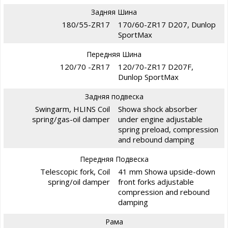
Задняя Шина
180/55-ZR17
170/60-ZR17 D207, Dunlop
SportMax
Передняя Шина
120/70 -ZR17
120/70-ZR17 D207F,
Dunlop SportMax
Задняя подвеска
Swingarm, HLINS Coil
Showa shock absorber
spring/gas-oil damper
under engine adjustable
spring preload, compression
and rebound damping
Передняя Подвеска
Telescopic fork, Coil
41 mm Showa upside-down
spring/oil damper
front forks adjustable
compression and rebound
damping
Рама