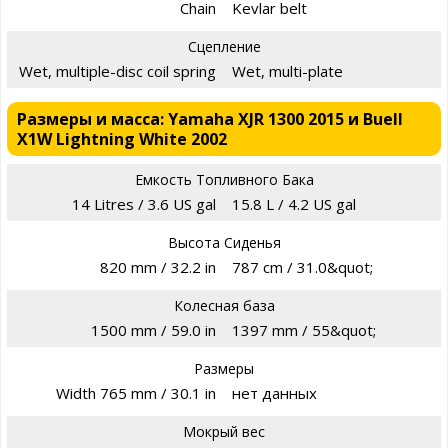
Chain
Kevlar belt
Сцепление
Wet, multiple-disc coil spring
Wet, multi-plate
Размеры и масса: Yamaha XJR 1300 2015 и Buell
X1W Lightning White 2002
Емкость Топливного Бака
14 Litres / 3.6 US gal
15.8 L / 4.2 US gal
Высота Сиденья
820 mm / 32.2 in
787 cm / 31.0&quot;
Колесная база
1500 mm / 59.0 in
1397 mm / 55&quot;
Размеры
Width 765 mm / 30.1 in
нет данных
Мокрый вес