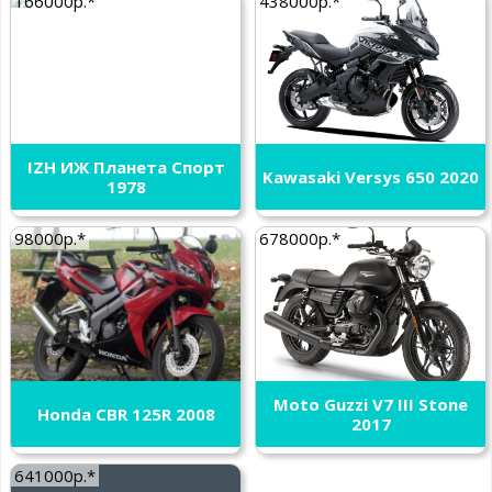
166000р.*
438000р.*
IZH ИЖ Планета Спорт
Kawasaki Versys 650 2020
1978
98000р.*
678000р.*
Moto Guzzi V7 III Stone
Honda CBR 125R 2008
2017
641000р.*