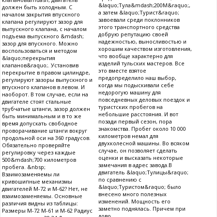
&laquo;Тула&mdash;200М&raquo;,
должен быть холодным. С
а затем &laquo;Турист&raquo;
началом закрытия впускного
завоевали среди поклонников
клапана регулируют зазор для
этого транспортного средства
выпускного клапана, с началом
добрую репутацию своей
подъема выпускного &mdash;
надежностью, выносливостью и
зазор для впускного. Можно
хорошим качеством изготовления,
воспользоваться и методом
что вообще характерно для
&laquo;перекрытия
изделий тульских мастеров. Все
клапанов&raquo;. Установив
это вместе взятое
перекрытие в правом цилиндре,
предопределило наш выбор,
регулируют зазоры выпускного и
когда мы подыскивали себе
впускного клапанов в левом. И
недорогую машину для
наоборот. В том случае, если на
повседневных деловых поездок и
двигателе стоят стальные
туристских пробегов на
трубчатые штанги, зазор должен
небольшие расстояния. И вот
быть минимальным и в то же
позади первый сезон, пора
время допускать свободное
знакомства. Пробег около 10 000
проворачивание штанги вокруг
километров немал для
продольной оси на 360 градусов.
двухколесной машины. Во всяком
Обязательно проверяйте
случае, он позволяет сделать
регулировку через каждые
оценки и высказать некоторые
500&mdash;700 километров
замечания в адрес завода.В
пробега. &nbsp;
двигатель &laquo;Тулицы&raquo;
Взаимозаменяемы ли
по сравнению с
кривошипные механизмы
&laquo;Туристом&raquo; было
двигателей М-72 и М-62? Нет, не
внесено много полезных
взаимозаменяемы. Основные
изменений. Мощность его
различия видны из таблицы:
заметно поднялась. Причем при
Размеры М-72 М-61 и М-62 Радиус
дово...