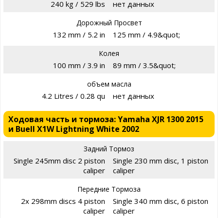
240 kg / 529 lbs
нет данных
Дорожный Просвет
132 mm / 5.2 in
125 mm / 4.9&quot;
Колея
100 mm / 3.9 in
89 mm / 3.5&quot;
объем масла
4.2 Litres / 0.28 qu
нет данных
Ходовая часть и тормоза: Yamaha XJR 1300 2015
и Buell X1W Lightning White 2002
Задний Тормоз
Single 245mm disc 2 piston
Single 230 mm disc, 1 piston
caliper
caliper
Передние Тормоза
2x 298mm discs 4 piston
Single 340 mm disc, 6 piston
caliper
caliper