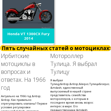
Honda VT 1300CX Fury
2014
Пять случайных статей о мотоциклах:
Ирбитские
Мотороллер
мотоциклы в
Тулица. Я выбрал
вопросах и
Тулицу
ответах. На 1966
Я выбрал
Тулицу&nbsp;&nbsp;&laquo;Тулица&raquo;
год
&mdash; единственный
выпускаемый в нашей стране
представитель семейства
Актуально на 1966 год &nbsp;
мотороллеров, к которым в
&nbsp; Как правильно
последнее время вновь возрос
отрегулировать клапаны? Первое
интерес в мире. Его
условие регулировки
предшественники &mdash;
клапанов&mdash; двигатель