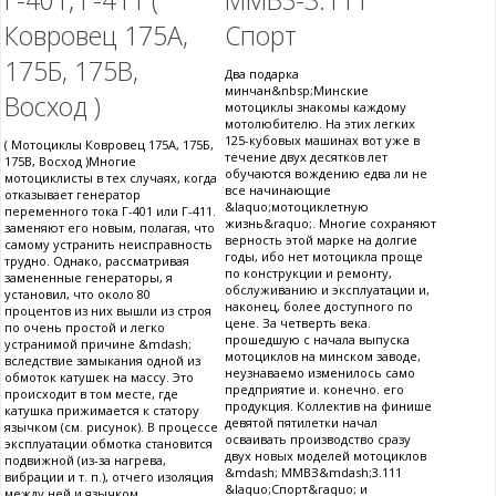
Ковровец 175А,
Спорт
175Б, 175В,
Два подарка
минчан&nbsp;Минские
Восход )
мотоциклы знакомы каждому
мотолюбителю. На этих легких
125-кубовых машинах вот уже в
( Мотоциклы Ковровец 175А, 175Б,
течение двух десятков лет
175В, Восход )Многие
обучаются вождению едва ли не
мотоциклисты в тех случаях, когда
все начинающие
отказывает генератор
&laquo;мотоциклетную
переменного тока Г-401 или Г-411.
жизнь&raquo;. Многие сохраняют
заменяют его новым, полагая, что
верность этой марке на долгие
самому устранить неисправность
годы, ибо нет мотоцикла проще
трудно. Однако, рассматривая
по конструкции и ремонту,
замененные генераторы, я
обслуживанию и эксплуатации и,
установил, что около 80
наконец, более доступного по
процентов из них вышли из строя
цене. За четверть века.
по очень простой и легко
прошедшую с начала выпуска
устранимой причине &mdash;
мотоциклов на минском заводе,
вследствие замыкания одной из
неузнаваемо изменилось само
обмоток катушек на массу. Это
предприятие и. конечно. его
происходит в том месте, где
продукция. Коллектив на финише
катушка прижимается к статору
девятой пятилетки начал
язычком (см. рисунок). В процессе
осваивать производство сразу
эксплуатации обмотка становится
двух новых моделей мотоциклов
подвижной (из-за нагрева,
&mdash; ММВЗ&mdash;3.111
вибрации и т. п.), отчего изоляция
&laquo;Спорт&raquo; и
между ней и язычком