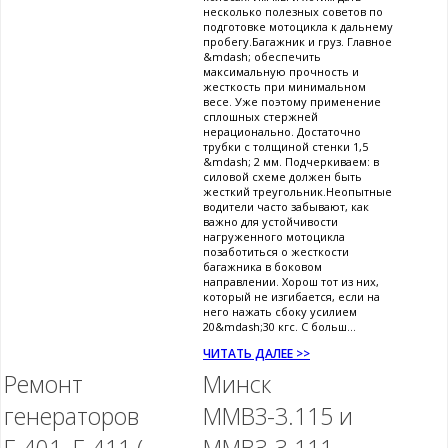
несколько полезных советов по
подготовке мотоцикла к дальнему
пробегу.Багажник и груз. Главное
&mdash; обеспечить
максимальную прочность и
жесткость при минимальном
весе. Уже поэтому применение
сплошных стержней
нерационально. Достаточно
трубки с толщиной стенки 1,5
&mdash; 2 мм. Подчеркиваем: в
силовой схеме должен быть
жесткий треугольник.Неопытные
водители часто забывают, как
важно для устойчивости
нагруженного мотоцикла
позаботиться о жесткости
багажника в боковом
направлении. Хорош тот из них,
который не изгибается, если на
него нажать сбоку усилием
20&mdash;30 кгс. С больш...
ЧИТАТЬ ДАЛЕЕ >>
Ремонт
Минск
генераторов
ММВЗ-3.115 и
Г-401, Г-411 (
ММВЗ-3.111