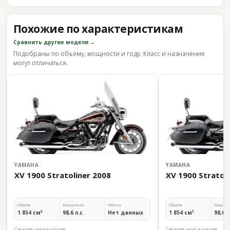
Похожие по характеристикам
Сравнить другие модели →
Подобраны по объёму, мощности и году. Класс и назначение
могут отличаться.
YAMAHA
YAMAHA
XV 1900 Stratoliner 2008
XV 1900 Stratoli
Объём
Мощность
Масса
Объём
Мощно
1 854 см³
98,6 л.с.
Нет данных
1 854 см³
98,6 л
Средняя цена в архиве
Средняя цена в архиве