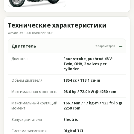
Технические характеристики
Yamaha XV 1900 Roadliner 2008
Двигатель
7 параметров
Двигатель
Four stroke, pushrod 48 V-
Twin, OHV, 2 valves per
cylinder
Объём двигателя
1854 cc / 113.1 cu-in
Максимальная мощность
98.6 hp / 72.0 kW @ 4250 rpm
Максимальный крутящий
166.7 Nm / 17 kg-m / 123 ft-lb @
момент
2250 rpm
Запуск двигателя
Electric
Система зажигания
Digital TCI