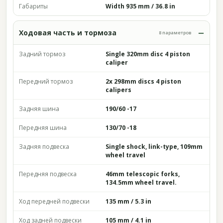
Габариты
Width 935 mm / 36.8 in
Ходовая часть и тормоза
8 параметров
Задний тормоз
Single 320mm disc 4 piston
caliper
Передний тормоз
2x 298mm discs 4 piston
calipers
Задняя шина
190/60 -17
Передняя шина
130/70 -18
Задняя подвеска
Single shock, link-type, 109mm
wheel travel
Передняя подвеска
46mm telescopic forks,
134.5mm wheel travel.
Ход передней подвески
135 mm / 5.3 in
Ход задней подвески
105 mm / 4.1 in