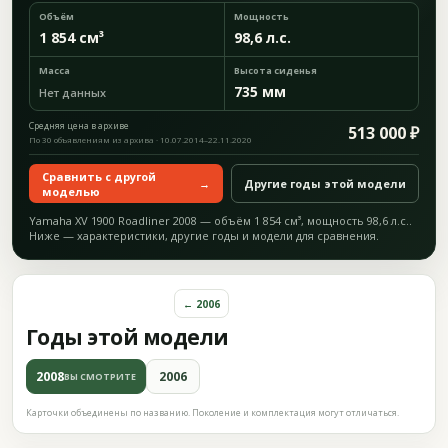
Объём
Мощность
1 854 см³
98,6 л.с.
Масса
Высота сиденья
735 мм
Нет данных
Средняя цена в архиве
513 000 ₽
По 30 объявлениям из архива · 10.07.2014–22.11.2020
Сравнить с другой
→
Другие годы этой модели
моделью
Yamaha XV 1900 Roadliner 2008 — объём 1 854 см³, мощность 98,6 л.с..
Ниже — характеристики, другие годы и модели для сравнения.
← 2006
Годы этой модели
2008
2006
ВЫ СМОТРИТЕ
Карточки объединены по названию. Поколение и комплектация могут отличаться.