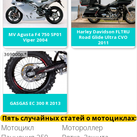
Harley Davidson FLTRU
MV Agusta F4 750 SP01
Road Glide Ultra CVO
Viper 2004
2011
369000р.*
GASGAS EC 300 R 2013
Пять случайных статей о мотоциклах:
Мотоцикл
Мотороллер