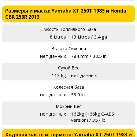
Размеры и масса: Yamaha XT 250T 1983 и Honda
CBR 250R 2013
Емкость Топливного Бака
8 Litres
13 Litres / 3.4 ga
Высота Сиденья
нет данных
784 mm / 30.5 in
Сухой Вес
113 kg
нет данных
Колесная база
нет данных
53.9 in
Мокрый Вес
нет данных
162kg (166kg C-ABS
version) / 357 lb
Ходовая часть и тормоза: Yamaha XT 250T 1983 и