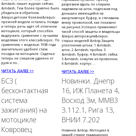
&mdash; пишет журнал сейчас.
разрезаем вдоль по спирали.
&mdash; Тем более приятно было
надеваем на шток, подложив под
убедиться в обратном;
донышко имеющийся на
&laquo;детские болезни&raquo;
амортизаторе буфер, и стягиваем
прежней модели остались позади
внизу проволокой, как показано
и теперь речь идет об отличном
на рисунке.Успешно применяют
мотоцикле, который способен
такой способ защиты и владельцы
выдержать сравнение с лучшими
&laquo;запорожцев&raquo;
моделями этого класса&raquo;. По
старых моделей.&nbsp;Защита
сравнению с моделью 1958 года
уплотнения штока: 1 &mdash;
значительно удобнее стала
шток; 2 &mdash; пробка; 3
посадка на мотоцикле. Сиденье
&mdash; буфер; 4 &mdash; гайка;
теперь не слишком удалено от
5 &mdash; хомутик из проволоки;
руля и по...
6 &mdash; корпус ...
ЧИТАТЬ ДАЛЕЕ >>
ЧИТАТЬ ДАЛЕЕ >>
БСЗ (
Новинки. Днепр
бесконтактная
16, ИЖ Планета 4,
система
Восход 3м, ММВЗ
зажигания) на
3.112.1, Рига 13,
мотоцикле
ВНИИ 7.202
Ковровец
Новинки &nbsp; Мотоцикл в
нашей стране традиционно