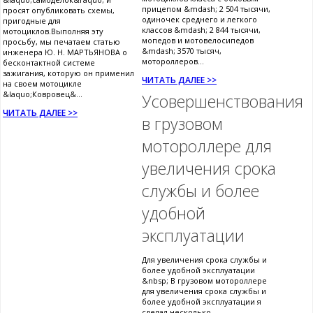
прицепом &mdash; 2 504 тысячи,
просят опубликовать схемы,
одиночек среднего и легкого
пригодные для
классов &mdash; 2 844 тысячи,
мотоциклов.Выполняя эту
мопедов и мотовелосипедов
просьбу, мы печатаем статью
&mdash; 3570 тысяч,
инженера Ю. Н. МАРТЬЯНОВА о
мотороллеров...
бесконтактной системе
зажигания, которую он применил
ЧИТАТЬ ДАЛЕЕ >>
на своем мотоцикле
&laquo;Ковровец&...
Усовершенствования
ЧИТАТЬ ДАЛЕЕ >>
в грузовом
мотороллере для
увеличения срока
службы и более
удобной
эксплуатации
Для увеличения срока службы и
более удобной эксплуатации
&nbsp; В грузовом мотороллере
для увеличения срока службы и
более удобной эксплуатации я
сделал несколько