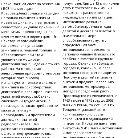
популярен. Свыше 13 миллионов
Бесконтактная система зажигания
двух- и трехколесных машин
( БСЗ ) на мотоцикл
находятся в распоряжении
КовровецЭлектроника в наши дни
индивидуальных владельцев.
не только вызывает к жизни
Интенсивное развитие
новые машины, но и вытесняет в
автомобилестроения в годы
существующих давно привычные
девятой и десятой пятилеток в
механизмы, превосходя их по
значительной мере
многим важным параметрам. На
способствовало тому, что
некоторых автомобилях,
определенная часть
например, она управляет
мотоциклистов пересела на
зажиганием, подачей топлива и
легковую машину &mdash; это
обеспечивает .при этом
особенно заметно в крупных
увеличение мощности
городах. Однако в небольших
двигателя&raquo; надежность его
городах и, конечно, на селе
работы. На мотоциклах
мотоцикл сохраняет приоритет.
электронные приборы (стоимость
Поэтому в десятой пятилетке
которых пока высока)
выпуск и продажа населению
используются только в системе
мотоциклов, мотороллеров,
зажигания высокооборотных
мопедов продолжали расти.
двигателей и реле-прерывателях
Производство их увеличилось с
указателей поворота.Однако
1763 тысяч в 1975 году до 2058
сложность и трудоемкость в
тысяч в 1980-м, то есть на 11%.
производстве таких приборов не
Тенденция дальнейшего
кажется таким уж
количественного роста
непреодолимым препятствием
сохранится и в одиннадцатой
для наших читателей-
пятилетке. В ходе ее намечено
радиолюбителей. Они
выпустить 9 418 тысяч мотоциклов
располагают солидным опытом в
и мопедов, в том числе
области полупроводниковых
мотоциклов класса с боковым
&laquo;самоделок&raquo; и