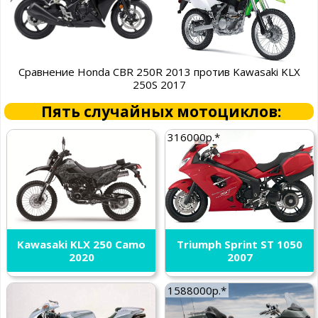
Сравнение Honda CBR 250R 2013 против Kawasaki KLX
250S 2017
Пять случайных мотоциклов:
316000р.*
Kawasaki KLX 250 Camo
Triumph Sprint ST 1050
2020
2007
1588000р.*