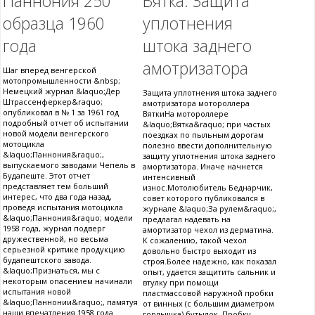
Паннония 250
Вятка. Защита
образца 1960
уплотнения
года
штока заднего
амотризатора
Шаг вперед венгерской
мотопромышленности &nbsp;
Немецкий журнал &laquo;Дер
Защита уплотнения штока заднего
Штрассенферкер&raquo;
амотризатора мотороллера
опубликовал в № 1 за 1961 год
ВяткиНа мотороллере
подробный отчет об испытании
&laquo;Вятка&raquo; при частых
новой модели венгерского
поездках по пыльным дорогам
мотоцикла
полезно ввести дополнительную
&laquo;Паннония&raquo;,
защиту уплотнения штока заднего
выпускаемого заводами Чепель в
амортизатора. Иначе начнется
Будапеште. Этот отчет
интенсивный
представляет тем больший
износ.Мотолюбитель Беднарчик,
интерес, что два года назад,
совет которого публиковался в
проведя испытания мотоцикла
журнале &laquo;За рулем&raquo;,
&laquo;Паннония&raquo; модели
предлагал надевать на
1958 года, журнал подверг
амортизатор чехол из дерматина.
дружественной, но весьма
К сожалению, такой чехол
серьезной критике продукцию
довольно быстро выходит из
будапештского завода.
строя.Более надежно, как показал
&laquo;Признаться, мы с
опыт, удается защитить сальник и
некоторым опасением начинали
втулку при помощи
испытания новой
пластмассовой наружной пробки
&laquo;Паннонии&raquo;, памятуя
от винных (с большим диаметром
наши впечатления 1958 года.
горлышка) бутылок. Пробку