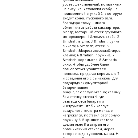
усовершенствований, показанных
на рисунке. Установил скобу 1 с
приваренной втулкой 2, в которую
входит конец пускового вала.
Благодаря этому н много
облегчилась работа кикстартера.
&nbsp; Моторный отсек грузового
мотороллере: 1 &mdash; скоба; 2
&mdash; втулка; 3 &mdash; ручка
рычага; 4 &mdash; отсек; 5
&mdash; &laquo;плюсовая&raquo;
клемма; 6 &mdash; пружина; 7
&mdash; коромысло; 8 &mdash;
окно. Чтобы удобнее было
пользоваться утолителем
поплавка, приделал коромысло 7
и соединил его с рычажком. Для
подзаряда аккумуляторной
батареи вывел
&laquo;плюсовую&raquo; клемму
5 на стенку отсека 4, где
размещаются батареи и
инструмент. Чтобы корпус
воздушного фильтра меньше
нагружался, поставил распорную
пружину 6. В крышке картера
сделал окно 8 и закрыл его
органическим стеклом, через
которое виден уровень масла. Н.