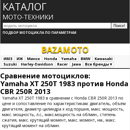
КАТАЛОГ
МОТО-ТЕХНИКИ
ПОДБОР МОТОЦИКЛА ПО ПАРАМЕТРАМ
BAZA
MOTO
ИМЗ
ИЖ
Минск
Honda
Yamaha
BMW
Kawasaki
Suzuki
Harley-Davidson
Racer
Jawa
Все бренды ▾
Все марки
Загрузка...
Сравнение мотоциклов:
Yamaha XT 250T 1983 против Honda
CBR 250R 2013
Yamaha XT 250T 1983 в сравнении с Honda CBR 250R 2013 по
цене и сопоставление по характеристикам: двигатель, объём
двигателя, диаметр цилиндра х ход поршня, макс. мощность,
макс. мощность, л.с., макс.мощность на об/мин., степень
сжатия, макс. крутящий момент, макс. момент, нм., макс.
крутящий момент на об/мин.