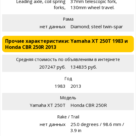
Leading axle, coil spring
37mm telescopic fork,
forks,
130mm wheel travel.
Рама
нет данных
Diamond; steel twin-spar
Прочие характеристики: Yamaha XT 250T 1983 и
Honda CBR 250R 2013
Средняя стоимость по объявлениям в интернете
207247 руб.
134835 руб.
Год
1983
2013
Модель
Yamaha XT 250T
Honda CBR 250R
Rake / Trail
нет данных
25.0 degrees / 98.6 mm /
3.9 in