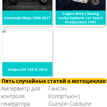
Cagiva Mito I Racing
Kawasaki Ninja 1000 2017
Lucky Explorer (or Sport
Production) 1991
Vespa LXV 150 IE 2013
Пять случайных статей о мотоциклах:
Амперметр для
Гансон
контроля
Колортьюн (
генератора
Gunson Colotune