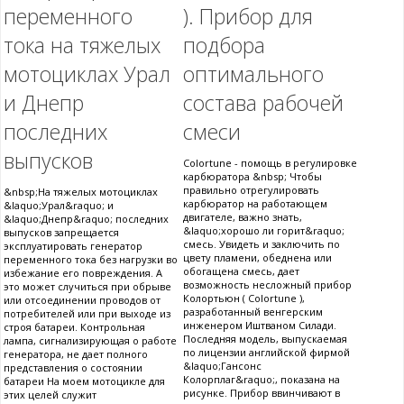
переменного
). Прибор для
тока на тяжелых
подбора
мотоциклах Урал
оптимального
и Днепр
состава рабочей
последних
смеси
выпусков
Colortune - помощь в регулировке
карбюратора &nbsp; Чтобы
правильно отрегулировать
&nbsp;На тяжелых мотоциклах
карбюратор на работающем
&laquo;Урал&raquo; и
двигателе, важно знать,
&laquo;Днепр&raquo; последних
&laquo;хорошо ли горит&raquo;
выпусков запрещается
смесь. Увидеть и заключить по
эксплуатировать генератор
цвету пламени, обеднена или
переменного тока без нагрузки во
обогащена смесь, дает
избежание его повреждения. А
возможность несложный прибор
это может случиться при обрыве
Колортьюн ( Colortune ),
или отсоединении проводов от
разработанный венгерским
потребителей или при выходе из
инженером Иштваном Силади.
строя батареи. Контрольная
Последняя модель, выпускаемая
лампа, сигнализирующая о работе
по лицензии английской фирмой
генератора, не дает полного
&laquo;Гансонс
представления о состоянии
Колорплаг&raquo;, показана на
батареи На моем мотоцикле для
рисунке. Прибор ввинчивают в
этих целей служит