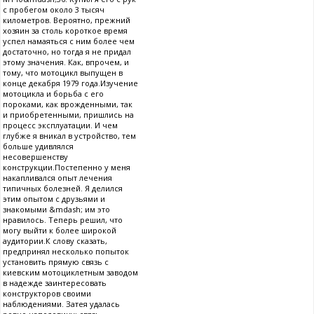
с пробегом около 3 тысяч
километров. Вероятно, прежний
хозяин за столь короткое время
успел намаяться с ним более чем
достаточно, но тогда я не придал
этому значения. Как, впрочем, и
тому, что мотоцикл выпущен в
конце декабря 1979 года.Изучение
мотоцикла и борьба с его
пороками, как врожденными, так
и приобретенными, пришлись на
процесс эксплуатации. И чем
глубже я вникал в устройство, тем
больше удивлялся
несовершенству
конструкции.Постепенно у меня
накапливался опыт лечения
типичных болезней. Я делился
этим опытом с друзьями и
знакомыми &mdash; им это
нравилось. Теперь решил, что
могу выйти к более широкой
аудитории.К слову сказать,
предпринял несколько попыток
установить прямую связь с
киевским мотоциклетным заводом
в надежде заинтересовать
конструкторов своими
наблюдениями. Затея удалась