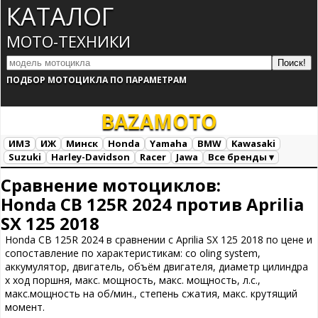
КАТАЛОГ
МОТО-ТЕХНИКИ
ПОДБОР МОТОЦИКЛА ПО ПАРАМЕТРАМ
BAZA
MOTO
ИМЗ
ИЖ
Минск
Honda
Yamaha
BMW
Kawasaki
Suzuki
Harley-Davidson
Racer
Jawa
Все бренды ▾
Все марки
Загрузка...
Сравнение мотоциклов:
Honda CB 125R 2024 против Aprilia
SX 125 2018
Honda CB 125R 2024 в сравнении с Aprilia SX 125 2018 по цене и
сопоставление по характеристикам: co oling system,
аккумулятор, двигатель, объём двигателя, диаметр цилиндра
х ход поршня, макс. мощность, макс. мощность, л.с.,
макс.мощность на об/мин., степень сжатия, макс. крутящий
момент.