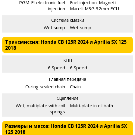
PGM-FI electronic fuel
Fuel injection. Magneti
injection
Marelli M3G 32mm ECU
Система смазки
Wet sump
Wet sump
Трансмиссия: Honda CB 125R 2024 и Aprilia SX 125
2018
КПП
6 Speed
6 Speed
Главная передача
O-ring sealed chain
Chain
Сцепление
Wet, multiplate with coil
Multi-plate in oil bath
springs
Размеры и масса: Honda CB 125R 2024 и Aprilia SX
125 2018