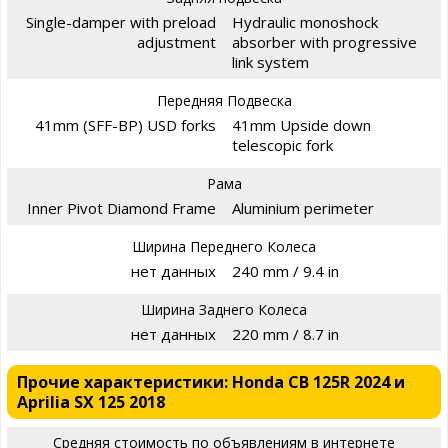
Single-damper with preload
Hydraulic monoshock
adjustment
absorber with progressive
link system
Передняя Подвеска
41mm (SFF-BP) USD forks
41mm Upside down
telescopic fork
Рама
Inner Pivot Diamond Frame
Aluminium perimeter
Ширина Переднего Колеса
нет данных
240 mm / 9.4 in
Ширина Заднего Колеса
нет данных
220 mm / 8.7 in
Прочие характеристики: Honda CB 125R 2024 и
Aprilia SX 125 2018
Средняя стоимость по объявлениям в интернете