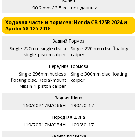
Колея
90.2 mm / 3.5 in
нет данных
Ходовая часть и тормоза: Honda CB 125R 2024 и
Aprilia SX 125 2018
Задний Тормоз
Single 220mm single disc a
Single 220 mm disc floating
single-piston caliper
caliper
Передние Тормоза
Single 296mm hubless
Single 300mm disc floating
floating disc. Radial-mount
caliper
Nissin 4-piston caliper
Задняя Шина
150/60R17M/C 66H
130/70-17
Передняя Шина
110/70R17M/C 54H
100/80-17
Задняя подвеска