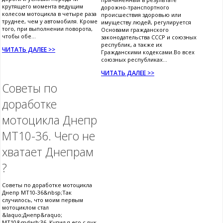
крутящего момента ведущим
дорожно-транспортного
колесом мотоцикла в четыре раза
происшествия здоровью или
труднее, чем у автомобиля. Кроме
имуществу людей, регулируется
того, при выполнении поворота,
Основами гражданского
чтобы обе...
законодательства СССР и союзных
республик, а также их
ЧИТАТЬ ДАЛЕЕ >>
Гражданскими кодексами.Во всех
союзных республиках...
ЧИТАТЬ ДАЛЕЕ >>
Советы по
доработке
мотоцикла Днепр
МТ10-36. Чего не
хватает Днепрам
?
Советы по доработке мотоцикла
Днепр МТ10-36&nbsp;Так
случилось, что моим первым
мотоциклом стал
&laquo;Днепр&raquo;
МТ10&mdash;36. Купил я его с рук