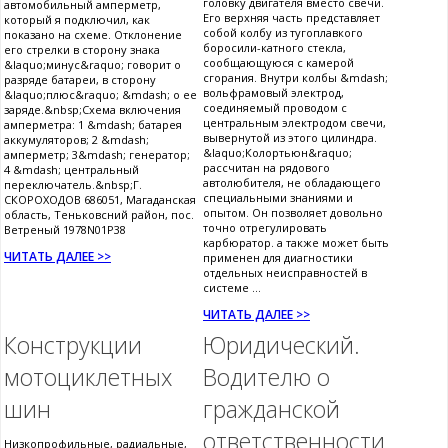
головку двигателя вместо свечи.
автомобильный амперметр,
Его верхняя часть представляет
который я подключил, как
собой колбу из тугоплавкого
показано на схеме. Отклонение
боросили-катного стекла,
его стрелки в сторону знака
сообщающуюся с камерой
&laquo;минус&raquo; говорит о
сгорания. Внутри колбы &mdash;
разряде батареи, в сторону
вольфрамовый электрод,
&laquo;плюс&raquo; &mdash; о ее
соединяемый проводом с
заряде.&nbsp;Схема включения
центральным электродом свечи,
амперметра: 1 &mdash; батарея
вывернутой из этого цилиндра.
аккумуляторов; 2 &mdash;
&laquo;Колортьюн&raquo;
амперметр; 3&mdash; генератор;
рассчитан на рядового
4 &mdash; центральный
автолюбителя, не обладающего
переключатель.&nbsp;Г.
специальными знаниями и
СКОРОХОДОВ 686051, Магаданская
опытом. Он позволяет довольно
область, Теньковсний район, пос.
точно отрегулировать
Ветреный 1978N01P38
карбюратор. а также может быть
ЧИТАТЬ ДАЛЕЕ >>
применен для диагностики
отдельных неисправностей в
системе ...
ЧИТАТЬ ДАЛЕЕ >>
Конструкции
Юридический.
мотоциклетных
Водителю о
шин
гражданской
ответственности
Низкопрофильные, радиальные,