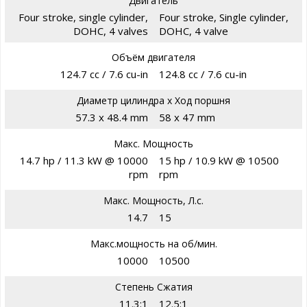
Двигатель
Four stroke, single cylinder,
Four stroke, Single cylinder,
DOHC, 4 valves
DOHC, 4 valve
Объём двигателя
124.7 cc / 7.6 cu-in
124.8 cc / 7.6 cu-in
Диаметр цилиндра х Ход поршня
57.3 x 48.4 mm
58 x 47 mm
Макс. Мощность
14.7 hp / 11.3 kW @ 10000
15 hp / 10.9 kW @ 10500
rpm
rpm
Макс. Мощность, Л.с.
14.7
15
Макс.мощность на об/мин.
10000
10500
Степень Сжатия
11.3:1
12.5:1