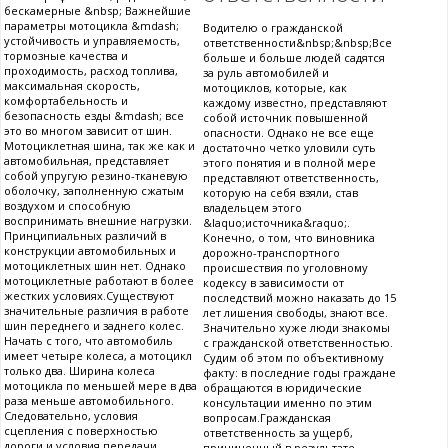
бескамерные &nbsp; Важнейшие
параметры мотоцикла &mdash;
Водителю о гражданской
устойчивость и управляемость,
ответственности&nbsp;&nbsp;Все
тормозные качества и
больше и больше людей садятся
проходимость, расход топлива,
за руль автомобилей и
максимальная скорость,
мотоциклов, которые, как
комфортабельность и
каждому известно, представляют
безопасность езды &mdash; все
собой источник повышенной
это во многом зависит от шин.
опасности. Однако не все еще
Мотоциклетная шина, так же как и
достаточно четко уловили суть
автомобильная, представляет
этого понятия и в полной мере
собой упругую резино-тканевую
представляют ответственность,
оболочку, заполненную сжатым
которую на себя взяли, став
воздухом и способную
владельцем этого
воспринимать внешние нагрузки.
&laquo;источника&raquo;.
Принципиальных различий в
Конечно, о том, что виновника
конструкции автомобильных и
дорожно-транспортного
мотоциклетных шин нет. Однако
происшествия по уголовному
мотоциклетные работают в более
кодексу в зависимости от
жестких условиях.Существуют
последствий можно наказать до 15
значительные различия в работе
лет лишения свободы, знают все.
шин переднего и заднего колес.
Значительно хуже люди знакомы
Начать с того, что автомобиль
с гражданской ответственностью.
имеет четыре колеса, а мотоцикл
Судим об этом по объективному
только два. Ширина колеса
факту: в последние годы граждане
мотоцикла по меньшей мере в два
обращаются в юридические
раза меньше автомобильного.
консультации именно по этим
Следовательно, условия
вопросам.Гражданская
сцепления с поверхностью
ответственность за ущерб,
дороги и условия передачи
причиненный в результате