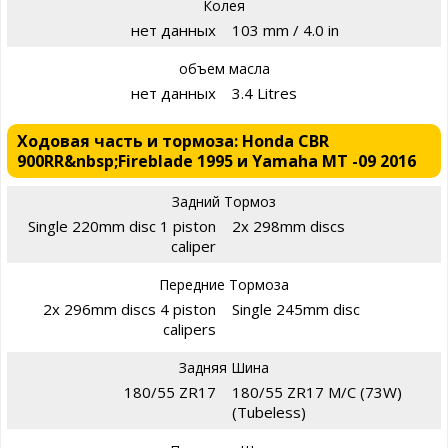
Колея
нет данных
103 mm / 4.0 in
объем масла
нет данных
3.4 Litres
Ходовая часть и тормоза: Honda CBR
900RR&nbsp;Fireblade 1995 и Yamaha MT -09 2016
Задний Тормоз
Single 220mm disc 1 piston
2x 298mm discs
caliper
Передние Тормоза
2x 296mm discs 4 piston
Single 245mm disc
calipers
Задняя Шина
180/55 ZR17
180/55 ZR17 M/C (73W)
(Tubeless)