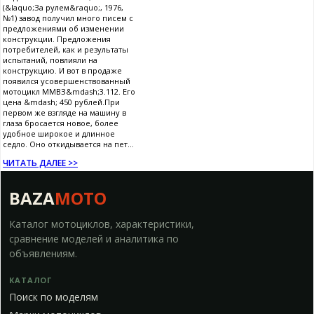
(&laquo;За рулем&raquo;, 1976,
№1) завод получил много писем с
предложениями об изменении
конструкции. Предложения
потребителей, как и результаты
испытаний, повлияли на
конструкцию. И вот в продаже
появился усовершенствованный
мотоцикл ММВЗ&mdash;3.112. Его
цена &mdash; 450 рублей.При
первом же взгляде на машину в
глаза бросается новое, более
удобное широкое и длинное
седло. Оно откидывается на пет...
ЧИТАТЬ ДАЛЕЕ >>
BAZA
MOTO
Каталог мотоциклов, характеристики,
сравнение моделей и аналитика по
объявлениям.
КАТАЛОГ
Поиск по моделям