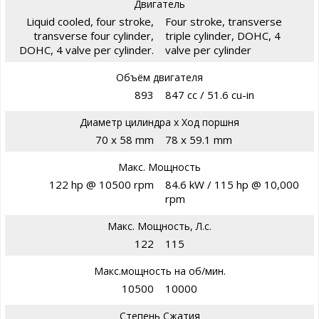
Двигатель
Liquid cooled, four stroke,
Four stroke, transverse
transverse four cylinder,
triple cylinder, DOHC, 4
DOHC, 4 valve per cylinder.
valve per cylinder
Объём двигателя
893
847 cc / 51.6 cu-in
Диаметр цилиндра х Ход поршня
70 x 58 mm
78 x 59.1 mm
Макс. Мощность
122 hp @ 10500 rpm
84.6 kW / 115 hp @ 10,000
rpm
Макс. Мощность, Л.с.
122
115
Макс.мощность на об/мин.
10500
10000
Степень Сжатия