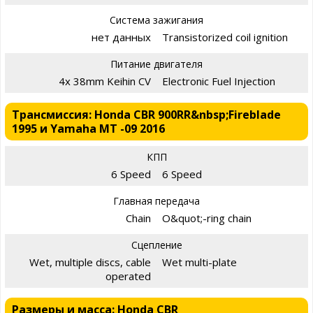
Система зажигания
нет данных
Transistorized coil ignition
Питание двигателя
4x 38mm Keihin CV
Electronic Fuel Injection
Трансмиссия: Honda CBR 900RR&nbsp;Fireblade
1995 и Yamaha MT -09 2016
КПП
6 Speed
6 Speed
Главная передача
Chain
O&quot;-ring chain
Сцепление
Wet, multiple discs, cable
Wet multi-plate
operated
Размеры и масса: Honda CBR