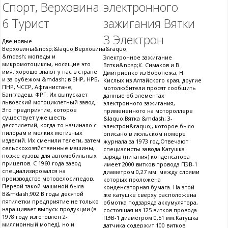
Спорт, Верховина
электронного
6 Турист
зажигания Вятки
3 Электрон
Две новые
Верховины&nbsp;&laquo;Верховина&raquo;
&mdash; мопеды и
Электронное зажигание
микромотоциклы, носящие это
Вятки&nbsp;К. Симаков и В.
имя, хорошо знают у нас в стране
Дмитриенко из Воронежа, Н.
и за рубежом &mdash; в ВНР, НРБ,
Кислых из Алтайского края, другие
ПНР, ЧССР, Афганистане,
мотолюбители просят сообщить
Бангладеш, ФРГ. Их выпускает
данные об элементах
львовский мотоциклетный завод.
электронного зажигания,
Это предприятие, которое
примененного на мотороллере
существует уже шесть
&laquo;Вятка &mdash; 3-
десятилетий, когда-то начинало с
электрон&raquo;, которое было
пилорам и мелких метизных
описано в июльском номере
изделий. Их сменили телеги, затем
журнала за 1973 год.Отвечают
сельскохозяйственные машины,
специалисты завода.Катушка
позже кузова для автомобильных
заряда (питания) конденсатора
прицепов. С 1960 года завод
имеет 2000 витков провода ПЭВ-1
специализировался на
диаметром 0,27 мм. между слоями
производстве мотовелосипедов.
которых проложена
Первой такой машиной была
конденсаторная бумага. На этой
В&mdash;902.В годы десятой
же катушке сверху расположена
пятилетки предприятие не только
обмотка подзаряда аккумулятора,
наращивает выпуск продукции (в
состоящая из 125 витков провода
1978 году изготовлен 2-
ПЭВ-1 диаметром 0,51 мм.Катушка
миллионный мопед), но и
датчика содержит 100 витков