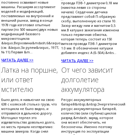
постоянно осваивает новые
провода ПЭВ-1 диаметром 0,18 мм
машины. Расширяя ассортимент
(намотка левая со стороны
моделей и модификаций,
начала). Сердечник датчика
поставляемых на внутренний и
представляет собой П-образную
внешний рынки, завод в конце
скобу, выполненную из стали 10.
1978 года изготовил опытные
Зазор между ним и магнитом 0,5
партии (по 500 машин) двух новых
мм.В катушке зажигания изменена
модификаций базового
только первичная обмотка,
микромотоцикла
которая теперь состоит из 150
&laquo;Верховина&mdash;6&raquo;
витков провода ПЭВ-1 диаметром
(см. &laquo;За рулем&raquo;, 1977,
1.0 мм. В обозначение катушки
№ 11).Первая &m...
добавлен индекс А (Б-50А).&nbs...
ЧИТАТЬ ДАЛЕЕ >>
ЧИТАТЬ ДАЛЕЕ >>
Латка на поршне,
От чего зависит
или ответ
долголетие
мстителю
аккумулятора
Было дело, я навьючил на свою
Ресурс аккумуляторных
638 с коляской столько груза, что
батарей&nbsp;&nbsp;Энергетический
мотоцикла не было видно, и
ресурс аккумуляторных батарей,
отправился в дальнюю дорогу.
количество (или глубина) циклов
Мотоцикл терпел это
разряд &mdash; заряд, которое
издевательство довольно долго,
она может обеспечить, не
но месть пришла неотвратимо:
бесконечны. Именно поэтому
машина замерла. Когда снял
инструкция по эксплуатации