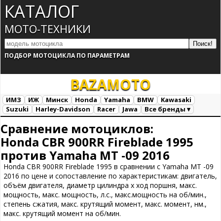
КАТАЛОГ
МОТО-ТЕХНИКИ
ПОДБОР МОТОЦИКЛА ПО ПАРАМЕТРАМ
BAZA
MOTO
ИМЗ
ИЖ
Минск
Honda
Yamaha
BMW
Kawasaki
Suzuki
Harley-Davidson
Racer
Jawa
Все бренды ▾
Все марки
Загрузка...
Сравнение мотоциклов:
Honda CBR 900RR Fireblade 1995
против Yamaha MT -09 2016
Honda CBR 900RR Fireblade 1995 в сравнении с Yamaha MT -09
2016 по цене и сопоставление по характеристикам: двигатель,
объём двигателя, диаметр цилиндра х ход поршня, макс.
мощность, макс. мощность, л.с., макс.мощность на об/мин.,
степень сжатия, макс. крутящий момент, макс. момент, нм.,
макс. крутящий момент на об/мин.