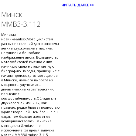
ЧИТАТЬ ДАЛЕЕ >>
Минск
ММВЗ-3.112
Минская
новинка&nbsp;Мотоциклистам
разных поколений давно знакомы
легкие двухколесные машины,
несущие на бензобаке
изображение аиста. Большинство
мотолюбителей именно с них
начинало свою мотоциклетную
биографию.За годы, прошедшие с
начала производства мотоциклов
в Минске, намного выросла нх
мощность, улучшились
динамические характеристики,
повысилась
комфортабельность.Обладатель
двухколесной машины, как
правило, редко бывает полностью
удовлетворен ей. Чем больше он
ездит, тем больше желает ее
усовершенствовать. Минские
мотоциклы &mdash; не
исключение. За время выпуска
модели ММВЗ&mdash;3.115