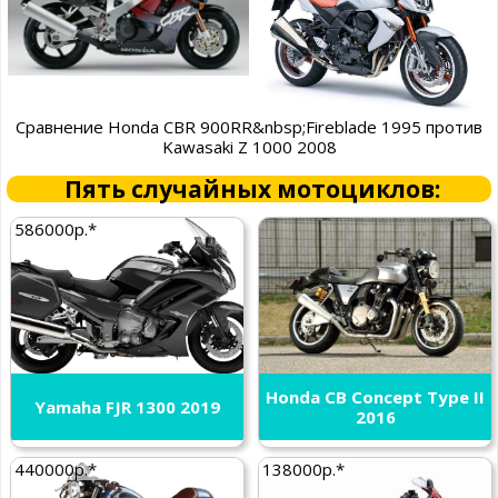
Сравнение Honda CBR 900RR&nbsp;Fireblade 1995 против
Kawasaki Z 1000 2008
Пять случайных мотоциклов:
586000р.*
Honda CB Concept Type II
Yamaha FJR 1300 2019
2016
440000р.*
138000р.*