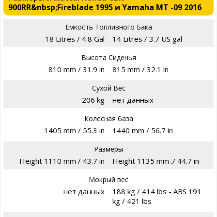
900RR&nbsp;Fireblade 1995 и Yamaha MT -09 2016
Емкость Топливного Бака
18 Litres / 4.8 Gal
14 Litres / 3.7 US gal
Высота Сиденья
810 mm / 31.9 in
815 mm / 32.1 in
Сухой Вес
206 kg
нет данных
Колесная база
1405 mm / 55.3 in
1440 mm / 56.7 in
Размеры
Height 1110 mm / 43.7 in
Height 1135 mm ./ 44.7 in
Мокрый вес
нет данных
188 kg / 414 lbs - ABS 191
kg / 421 lbs