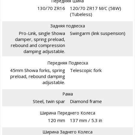
Передняя Шина
130/70 ZR16
120/70 ZR17 M/C (58W)
(Tubeless)
Задняя подвеска
Pro-Link, single Showa
Swingarm (link suspension)
damper, spring preload,
rebound and compression
damping adjustable.
Передняя Подвеска
45mm Showa forks, spring
Telescopic fork
preload, rebound damping
adjustable.
Рама
Steel, twin spar
Diamond frame
Ширина Переднего Колеса
120 mm
137 mm / 5.3 in
Ширина Заднего Колеса