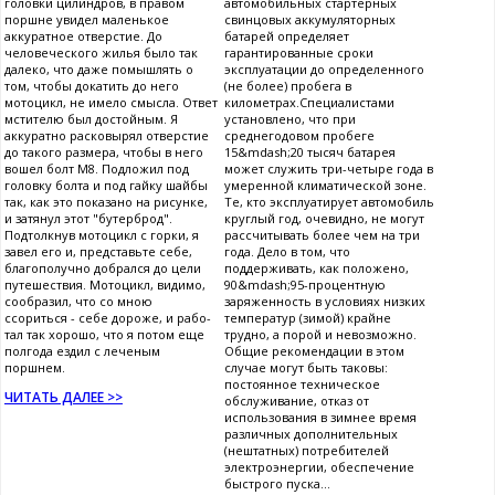
головки цилиндров, в правом
автомобильных стартерных
поршне увидел маленькое
свинцовых аккумуляторных
аккуратное отверстие. До
батарей определяет
человеческого жилья было так
гарантированные сроки
далеко, что даже помышлять о
эксплуатации до определенного
том, чтобы докатить до него
(не более) пробега в
мотоцикл, не имело смысла. Ответ
километрах.Специалистами
мстителю был достойным. Я
установлено, что при
аккуратно расковырял отверстие
среднегодовом пробеге
до такого размера, чтобы в него
15&mdash;20 тысяч батарея
вошел болт М8. Подложил под
может служить три-четыре года в
головку болта и под гайку шайбы
умеренной климатической зоне.
так, как это показано на рисунке,
Те, кто эксплуатирует автомобиль
и затянул этот "бутерброд".
круглый год, очевидно, не могут
Подтолкнув мотоцикл с горки, я
рассчитывать более чем на три
завел его и, представьте себе,
года. Дело в том, что
благополучно добрался до цели
поддерживать, как положено,
путешествия. Мотоцикл, видимо,
90&mdash;95-процентную
сообразил, что со мною
заряженность в условиях низких
ссориться - себе дороже, и рабо-
температур (зимой) крайне
тал так хорошо, что я потом еще
трудно, а порой и невозможно.
полгода ездил с леченым
Общие рекомендации в этом
поршнем.
случае могут быть таковы:
постоянное техническое
ЧИТАТЬ ДАЛЕЕ >>
обслуживание, отказ от
использования в зимнее время
различных дополнительных
(нештатных) потребителей
электроэнергии, обеспечение
быстрого пуска...