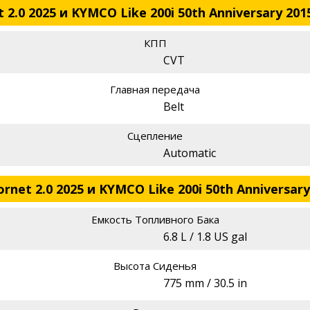
2.0 2025 и KYMCO Like 200i 50th Anniversary 201
КПП
CVT
Главная передача
Belt
Сцепление
Automatic
net 2.0 2025 и KYMCO Like 200i 50th Anniversary
Емкость Топливного Бака
6.8 L / 1.8 US gal
Высота Сиденья
775 mm / 30.5 in