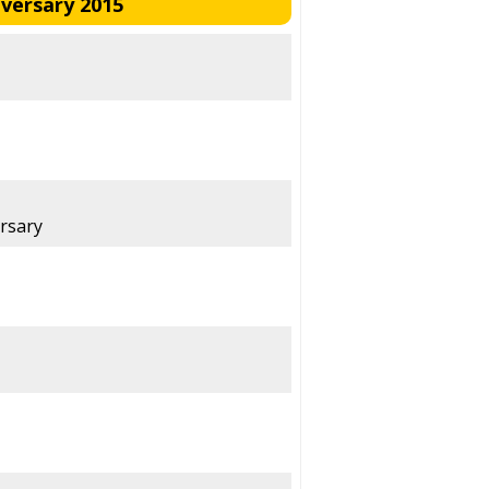
versary 2015
rsary