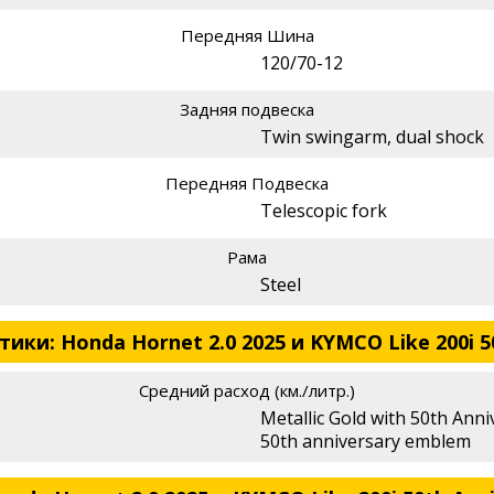
Передняя Шина
120/70-12
Задняя подвеска
Twin swingarm, dual shock
Передняя Подвеска
Telescopic fork
Рама
Steel
ки: Honda Hornet 2.0 2025 и KYMCO Like 200i 50
Средний расход (км./литр.)
Metallic Gold with 50th Ann
50th anniversary emblem