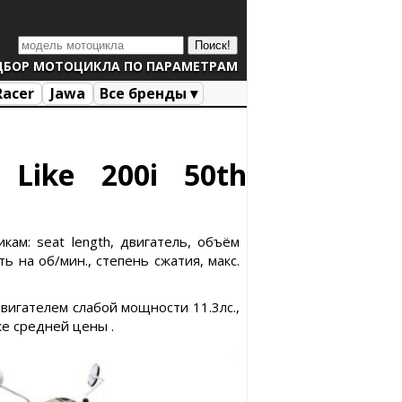
ДБОР МОТОЦИКЛА ПО ПАРАМЕТРАМ
Racer
Jawa
Все бренды ▾
Like 200i 50th
кам: seat length, двигатель, объём
ь на об/мин., степень сжатия, макс.
двигателем слабой мощности 11.3лс.,
же средней цены .