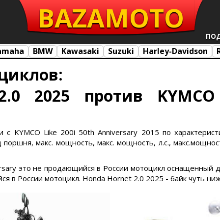
BAZA
MOTO
ПО
amaha
BMW
Kawasaki
Suzuki
Harley-Davidson
циклов:
2.0 2025 против KYMCO 
 с KYMCO Like 200i 50th Anniversary 2015 по характеристи
поршня, макс. мощность, макс. мощность, л.с., макс.мощност
iversary это не продающийся в России мотоцикл оснащенный 
ся в России мотоцикл. Honda Hornet 2.0 2025 - байк чуть ни