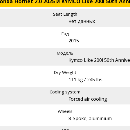
da Hornet 2.0 2025 и KYMCO Like 200i 50th Anni
Seat Length
нет данных
Год
2015
Модель
Kymco Like 200i 50th Annive
Dry Weight
111 kg / 245 lbs
Cooling system
Forced air cooling
Wheels
8-Spoke, aluminium