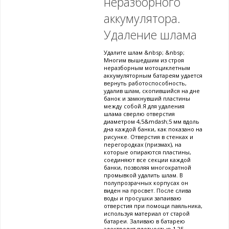
неразборного
аккумулятора.
Удаление шлама
Удалите шлам &nbsp; &nbsp;
Многим вышедшим из строя
неразборным мотоциклетным
аккумуляторным батареям удается
вернуть работоспособность,
удалив шлам, скопившийся на дне
банок и замкнувший пластины
между собой.Я для удаления
шлама сверлю отверстия
диаметром 4,5&mdash;5 мм вдоль
дна каждой банки, как показано на
рисунке. Отверстия в стенках и
перегородках (призмах), на
которые опираются пластины,
соединяют все секции каждой
банки, позволяя многократной
промывкой удалить шлам. В
полупрозрачных корпусах он
виден на просвет. После слива
воды и просушки запаиваю
отверстия при помощи паяльника,
используя материал от старой
батареи. Заливаю в батарею
электролит плотностью 1,25,