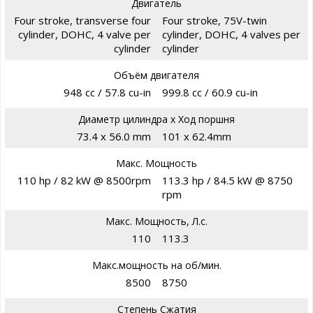
Двигатель
Four stroke, transverse four
Four stroke, 75V-twin
cylinder, DOHC, 4 valve per
cylinder, DOHC, 4 valves per
cylinder
cylinder
Объём двигателя
948 cc / 57.8 cu-in
999.8 cc / 60.9 cu-in
Диаметр цилиндра х Ход поршня
73.4 x 56.0 mm
101 x 62.4mm
Макс. Мощность
110 hp / 82 kW @ 8500rpm
113.3 hp / 84.5 kW @ 8750
rpm
Макс. Мощность, Л.с.
110
113.3
Макс.мощность на об/мин.
8500
8750
Степень Сжатия