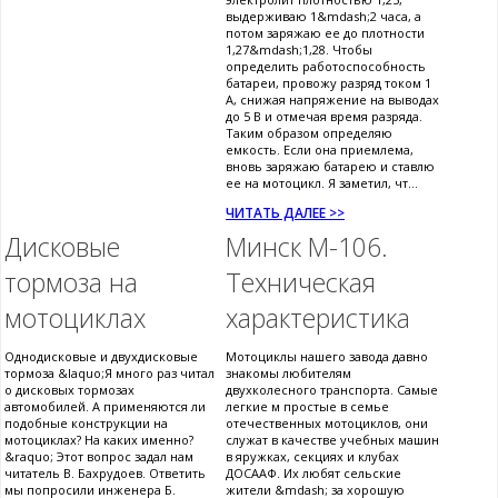
выдерживаю 1&mdash;2 часа, а
потом заряжаю ее до плотности
1,27&mdash;1,28. Чтобы
определить работоспособность
батареи, провожу разряд током 1
А, снижая напряжение на выводах
до 5 В и отмечая время разряда.
Таким образом определяю
емкость. Если она приемлема,
вновь заряжаю батарею и ставлю
ее на мотоцикл. Я заметил, чт...
ЧИТАТЬ ДАЛЕЕ >>
Дисковые
Минск М-106.
тормоза на
Техническая
мотоциклах
характеристика
Однодисковые и двухдисковые
Мотоциклы нашего завода давно
тормоза &laquo;Я много раз читал
знакомы любителям
о дисковых тормозах
двухколесного транспорта. Самые
автомобилей. А применяются ли
легкие м простые в семье
подобные конструкции на
отечественных мотоциклов, они
мотоциклах? На каких именно?
служат в качестве учебных машин
&raquo; Этот вопрос задал нам
в яружках, секциях и клубах
читатель В. Бахрудоев. Ответить
ДОСААФ. Их любят сельские
мы попросили инженера Б.
жители &mdash; за хорошую