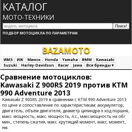
КАТАЛОГ
МОТО-ТЕХНИКИ
ПОДБОР МОТОЦИКЛА ПО ПАРАМЕТРАМ
BAZA
MOTO
ИМЗ
ИЖ
Минск
Honda
Yamaha
BMW
Kawasaki
Suzuki
Harley-Davidson
Racer
Jawa
Все бренды ▾
Все марки
Загрузка...
Сравнение мотоциклов:
Kawasaki Z 900RS 2019 против KTM
990 Adventure 2013
Kawasaki Z 900RS 2019 в сравнении с KTM 990 Adventure 2013
по цене и сопоставление по характеристикам: аккумулятор,
двигатель, объём двигателя, диаметр цилиндра х ход поршня,
макс. мощность, макс. мощность, л.с., макс.мощность на об/
мин., степень сжатия, макс. крутящий момент, макс. момент,
нм.