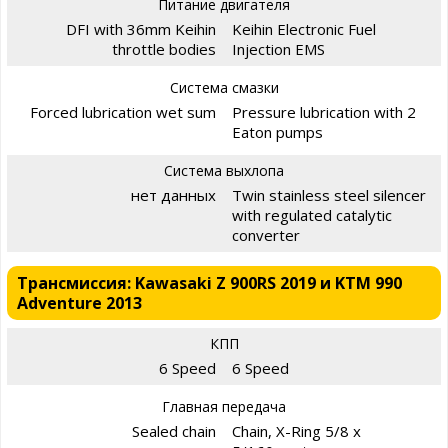
Питание двигателя
DFI with 36mm Keihin
Keihin Electronic Fuel
throttle bodies
Injection EMS
Система смазки
Forced lubrication wet sum
Pressure lubrication with 2
Eaton pumps
Система выхлопа
нет данных
Twin stainless steel silencer
with regulated catalytic
converter
Трансмиссия: Kawasaki Z 900RS 2019 и KTM 990
Adventure 2013
КПП
6 Speed
6 Speed
Главная передача
Sealed chain
Chain, X-Ring 5/8 x