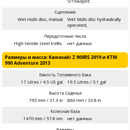
5/16&quot;
Сцепление
Wet multi-disc, manual
Wet Multi-disc hydraulically
operated,
Передаточные Числа
High-tensile steel trellis.
нет данных
Размеры и масса: Kawasaki Z 900RS 2019 и KTM
990 Adventure 2013
Емкость Топливного Бака
17 Litres / 4.5 US gal
19.5 Litres / 5.1 gal
Высота Сиденья
795 mm / 31.3 in
860 mm / 33.8 in
Колесная база
1470 mm / 57.8 om
нет данных
Размеры