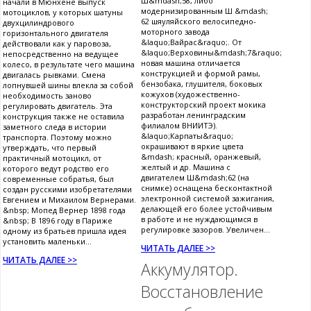
Ш&mdash;58, либо
начали в Мюнхене выпуск
модернизированным Ш &mdash;
мотоциклов, у которых шатуны
62 шяуляйского велосипедно-
двухцилиндрового
моторного завода
горизонтального двигателя
&laquo;Вайрас&raquo;. От
действовали как у паровоза,
&laquo;Верховины&mdash;7&raquo;
непосредственно на ведущее
новая машина отличается
колесо, в результате чего машина
конструкцией и формой рамы,
двигалась рывками. Смена
бензобака, глушителя, боковых
лопнувшей шины влекла за собой
кожухов (художественно-
необходимость заново
конструкторский проект мокика
регулировать двигатель. Эта
разработан ленинградским
конструкция также не оставила
филиалом ВНИИТЭ).
заметного следа в истории
&laquo;Карпаты&raquo;
транспорта. Поэтому можно
окрашивают в яркие цвета
утверждать, что первый
&mdash; красный, оранжевый,
практичный мотоцикл, от
желтый и др. Машина с
которого ведут родство его
двигателем Ш&mdash;62 (на
современные собратья, был
снимке) оснащена бесконтактной
создан русскими изобретателями
электронной системой зажигания,
Евгением и Михаилом Вернерами.
делающей его более устойчивым
&nbsp; Мопед Вернер 1898 года
в работе и не нуждающимся в
&nbsp; В 1896 году в Париже
регулировке зазоров. Увеличен...
одному из братьев пришла идея
установить маленьки...
ЧИТАТЬ ДАЛЕЕ >>
ЧИТАТЬ ДАЛЕЕ >>
Аккумулятор.
Восстановление