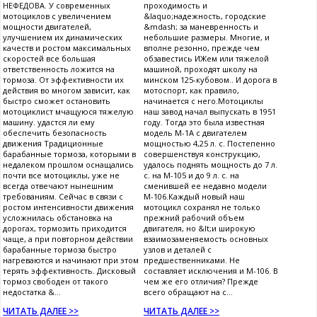
НЕФЕДОВА. У современных
проходимость и
мотоциклов с увеличением
&laquo;надежность, городские
мощности двигателей,
&mdash; за маневренность и
улучшением их динамических
небольшие размеры. Многие, и
качеств и ростом максимальных
вполне резонно, прежде чем
скоростей все большая
обзавестись ИЖем или тяжелой
ответственность ложится на
машиной, проходят школу на
тормоза. От эффективности их
минском 125-кубовом.. И дорога в
действия во многом зависит, как
мотоспорт, как правило,
быстро сможет остановить
начинается с него.Мотоциклы
мотоциклист мчащуюся тяжелую
наш завод начал выпускать в 1951
машину. удастся ли ему
году. Тогда это была известная
обеспечить безопасность
модель М-1А с двигателем
движения Традиционные
мощностью 4,25 л. с. Постепенно
барабанные тормоза, которыми в
совершенствуя конструкцию,
недалеком прошлом оснащались
удалось поднять мощность до 7 л.
почти все мотоциклы, уже не
с. на М-105 и до 9 л. с. на
всегда отвечают нынешним
сменившей ее недавно модели
требованиям. Сейчас в связи с
М-106.Каждый новый наш
ростом интенсивности движения
мотоцикл сохранял не только
усложнилась обстановка на
прежний рабочий объем
дорогах, тормозить приходится
двигателя, но &lt;и широкую
чаще, а при повторном действии
взаимозаменяемость основных
барабанные тормоза быстро
узлов и деталей с
нагреваются и начинают при этом
предшественниками. Не
терять эффективность. Дисковый
составляет исключения и М-106. В
тормоз свободен от такого
чем же его отличия? Прежде
недостатка &...
всего обращают на с...
ЧИТАТЬ ДАЛЕЕ >>
ЧИТАТЬ ДАЛЕЕ >>