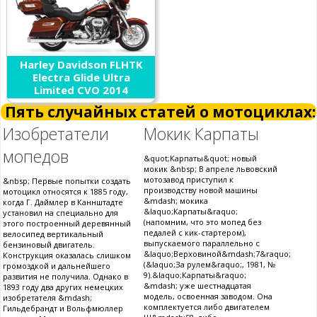
Harley Davidson FLHTK
Electra Glide Ultra
Limited CVO 2014
Пять случайных статей о мотоциклах:
Изобретатели
Мокик Карпаты
мопедов
&quot;Карпаты&quot; новый
мокик &nbsp; В апреле львовский
мотозавод приступил к
&nbsp; Первые попытки создать
производству новой машины
мотоцикл относятся к 1885 году,
&mdash; мокика
когда Г. Даймлер в Каннштадте
&laquo;Карпаты&raquo;
установил на специально для
(напомним, что это мопед без
этого построенный деревянный
педалей с кик-стартером),
велосипед вертикальный
выпускаемого параллельно с
бензиновый двигатель.
&laquo;Верховиной&mdash;7&raquo;
Конструкция оказалась слишком
(&laquo;За рулем&raquo;, 1981, №
громоздкой и дальнейшего
9).&laquo;Карпаты&raquo;
развития не получила. Однако в
&mdash; уже шестнадцатая
1893 году два других немецких
модель, освоенная заводом. Она
изобретателя &mdash;
комплектуется либо двигателем
Гильдебрандт и Вольфмюллер