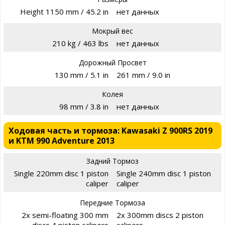
Height 1150 mm / 45.2 in
нет данных
Мокрый вес
210 kg / 463 lbs
нет данных
Дорожный Просвет
130 mm / 5.1 in
261 mm / 9.0 in
Колея
98 mm / 3.8 in
нет данных
Ходовая часть и тормоза: Kawasaki Z 900RS 2019
и KTM 990 Adventure 2013
Задний Тормоз
Single 220mm disc 1 piston
Single 240mm disc 1 piston
caliper
caliper
Передние Тормоза
2x semi-floating 300 mm
2x 300mm discs 2 piston