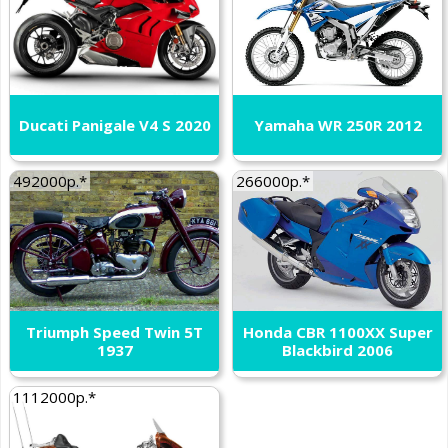
Ducati Panigale V4 S 2020
Yamaha WR 250R 2012
492000р.*
266000р.*
Triumph Speed Twin 5T
Honda CBR 1100XX Super
1937
Blackbird 2006
1112000р.*