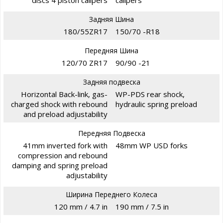
discs 4 piston calipers
calipers
Задняя Шина
180/55ZR17
150/70 -R18
Передняя Шина
120/70 ZR17
90/90 -21
Задняя подвеска
Horizontal Back-link, gas-
WP-PDS rear shock,
charged shock with rebound
hydraulic spring preload
and preload adjustability
Передняя Подвеска
41mm inverted fork with
48mm WP USD forks
compression and rebound
damping and spring preload
adjustability
Ширина Переднего Колеса
120 mm / 4.7 in
190 mm / 7.5 in