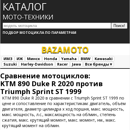
КАТАЛОГ
МОТО-ТЕХНИКИ
ПОДБОР МОТОЦИКЛА ПО ПАРАМЕТРАМ
BAZA
MOTO
ИМЗ
ИЖ
Минск
Honda
Yamaha
BMW
Kawasaki
Suzuki
Harley-Davidson
Racer
Jawa
Все бренды ▾
Все марки
Загрузка...
Сравнение мотоциклов:
KTM 890 Duke R 2020 против
Triumph Sprint ST 1999
KTM 890 Duke R 2020 в сравнении с Triumph Sprint ST 1999 по
цене и сопоставление по характеристикам: двигатель, объём
двигателя, диаметр цилиндра х ход поршня, макс. мощность,
макс. мощность, л.с., макс.мощность на об/мин., степень
сжатия, макс. крутящий момент, макс. момент, нм., макс.
крутящий момент на об/мин.