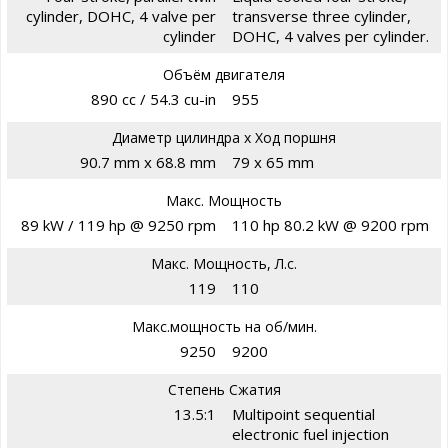
cylinder, DOHC, 4 valve per
transverse three cylinder,
cylinder
DOHC, 4 valves per cylinder.
Объём двигателя
890 cc / 54.3 cu-in
955
Диаметр цилиндра х Ход поршня
90.7 mm x 68.8 mm
79 x 65 mm
Макс. Мощность
89 kW / 119 hp @ 9250 rpm
110 hp 80.2 kW @ 9200 rpm
Макс. Мощность, Л.с.
119
110
Макс.мощность на об/мин.
9250
9200
Степень Сжатия
13.5:1
Multipoint sequential
electronic fuel injection