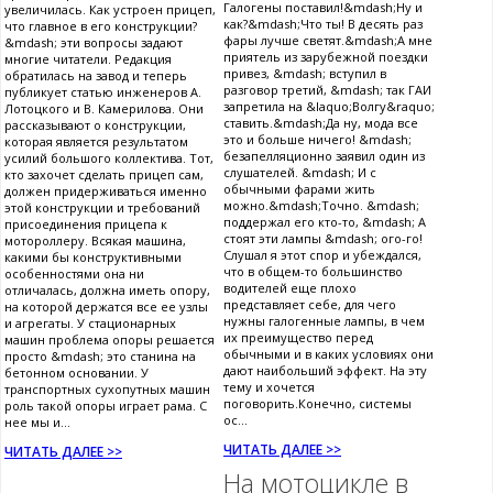
Галогены поставил!&mdash;Ну и
увеличилась. Как устроен прицеп,
как?&mdash;Что ты! В десять раз
что главное в его конструкции?
фары лучше светят.&mdash;А мне
&mdash; эти вопросы задают
приятель из зарубежной поездки
многие читатели. Редакция
привез, &mdash; вступил в
обратилась на завод и теперь
разговор третий, &mdash; так ГАИ
публикует статью инженеров А.
запретила на &laquo;Волгу&raquo;
Лотоцкого и В. Камерилова. Они
ставить.&mdash;Да ну, мода все
рассказывают о конструкции,
это и больше ничего! &mdash;
которая является результатом
безапелляционно заявил один из
усилий большого коллектива. Тот,
слушателей. &mdash; И с
кто захочет сделать прицеп сам,
обычными фарами жить
должен придерживаться именно
можно.&mdash;Точно. &mdash;
этой конструкции и требований
поддержал его кто-то, &mdash; А
присоединения прицепа к
стоят эти лампы &mdash; ого-го!
мотороллеру. Всякая машина,
Слушал я этот спор и убеждался,
какими бы конструктивными
что в общем-то большинство
особенностями она ни
водителей еще плохо
отличалась, должна иметь опору,
представляет себе, для чего
на которой держатся все ее узлы
нужны галогенные лампы, в чем
и агрегаты. У стационарных
их преимущество перед
машин проблема опоры решается
обычными и в каких условиях они
просто &mdash; это станина на
дают наибольший эффект. На эту
бетонном основании. У
тему и хочется
транспортных сухопутных машин
поговорить.Конечно, системы
роль такой опоры играет рама. С
ос...
нее мы и...
ЧИТАТЬ ДАЛЕЕ >>
ЧИТАТЬ ДАЛЕЕ >>
На мотоцикле в