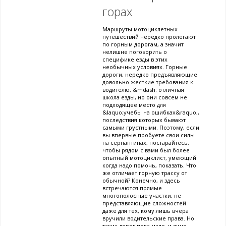
горах
Маршруты мотоциклетных
путешествий нередко пролегают
по горным дорогам, а значит
нелишне поговорить о
специфике езды в этих
необычных условиях. Горные
дороги, нередко предъявляющие
довольно жесткие требования к
водителю, &mdash; отличная
школа езды, но они совсем не
подходящее место для
&laquo;учебы на ошибках&raquo;,
последствия которых бывают
самыми грустными. Поэтому, если
вы впервые пробуете свои силы
на серпантинах, постарайтесь,
чтобы рядом с вами был более
опытный мотоциклист, умеющий
когда надо помочь, показать. Что
же отличает горную трассу от
обычной? Конечно, и здесь
встречаются прямые
многополосные участки, не
представляющие сложностей
даже для тех, кому лишь вчера
вручили водительские права. Но
таких дорог пока мало, и лицо