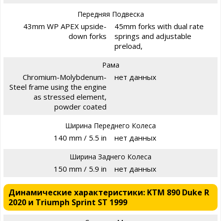
Передняя Подвеска
43mm WP APEX upside-
45mm forks with dual rate
down forks
springs and adjustable
preload,
Рама
Chromium-Molybdenum-
нет данных
Steel frame using the engine
as stressed element,
powder coated
Ширина Переднего Колеса
140 mm / 5.5 in
нет данных
Ширина Заднего Колеса
150 mm / 5.9 in
нет данных
Динамические характеристики: KTM 890 Duke R
2020 и Triumph Sprint ST 1999