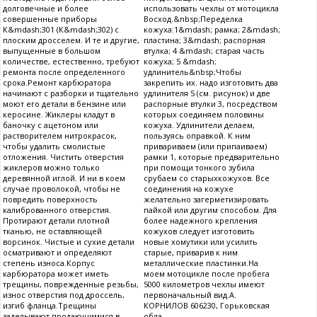
долговечные и более
использовать чехлы от мотоцикла
совершенные приборы
Восход.&nbsp;Переделка
К&mdash;301 (К&mdash;302) с
кожуха:1&mdash; рамка; 2&mdash;
плоским дросселем. И те и другие,
пластина; 3&mdash; распорная
выпущенные в большом
втулка; 4 &mdash; старая часть
количестве, естественно, требуют
кожуха; 5 &mdash;
ремонта после определенного
удлинитель&nbsp;Чтобы
срока.Ремонт карбюратора
закрепить их. надо изготовить два
начинают с разборки и тщательно
удлинителя 5 (см. рисунок) и две
моют его детали в бензине или
распорные втулки 3, посредством
керосине. Жиклеры кладут в
которых соединяем половины
баночку с ацетоном или
кожуха. Удлинители делаем,
растворителем нитрокрасок,
пользуясь оправкой. К ним
чтобы удалить смолистые
привариваем (или припаиваем)
отложения. Чистить отверстия
рамки 1, которые предварительно
жиклеров можно только
при помощи тонкого зубила
деревянной иглой. И ни в коем
срубаем со старыхкожухов. Все
случае проволокой, чтобы не
соединения на кожухе
повредить поверхность
желательно загерметизировать
калиброванного отверстия.
пайкой или другим способом. Для
Протирают детали плотной
более надежного крепления
тканью, не оставляющей
кожухов следует изготовить
ворсинок. Чистые и сухие детали
новые хомутики или усилить
осматривают и определяют
старые, приварив к ним
степень износа.Корпус
металлические пластинки.На
карбюратора может иметь
моем мотоцикле после пробега
трещины, поврежденные резьбы,
5000 километров чехлы имеют
износ отверстия под дроссель,
первоначальный вид.А.
изгиб фланца.Трещины
КОРНИЛОВ 606230, Горьковская
заделывают продающимися в
обла...