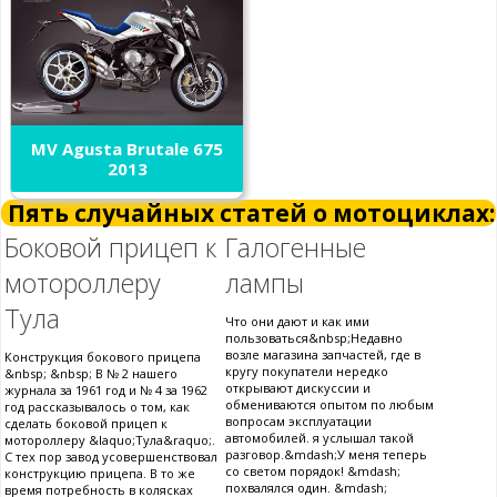
MV Agusta Brutale 675
2013
Пять случайных статей о мотоциклах:
Боковой прицеп к
Галогенные
мотороллеру
лампы
Тула
Что они дают и как ими
пользоваться&nbsp;Недавно
возле магазина запчастей, где в
Конструкция бокового прицепа
кругу покупатели нередко
&nbsp; &nbsp; В № 2 нашего
открывают дискуссии и
журнала за 1961 год и № 4 за 1962
обмениваются опытом по любым
год рассказывалось о том, как
вопросам эксплуатации
сделать боковой прицеп к
автомобилей. я услышал такой
мотороллеру &laquo;Тула&raquo;.
разговор.&mdash;У меня теперь
С тех пор завод усовершенствовал
со светом порядок! &mdash;
конструкцию прицепа. В то же
похвалялся один. &mdash;
время потребность в колясках