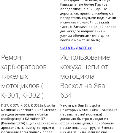
Кавказа, а тем бо^ее Памира
определяют не они. Горные
дороги, как правило, изобилуют
поворотами, крутыми подъемами
и спусками с узкой проезжей
частью &mdash; по одной полосе
для каждого направления и
узкими обочинами (иногда их
вообще может не быть). ...
ЧИТАТЬ ДАЛЕЕ >>
Ремонт
Использование
карбюраторов
кожуха цепи от
тяжелых
мотоцикла
мотоциклов (
Восход на Ява
К-301, К-302 )
634
К-37, К-37А, К-301, К-302&nbsp;На
Чехлы для Явы&nbsp;На
машинах киевского и ирбитского
некоторых мотоциклах Ява-634 (из
заводов ранее применялись
первых партий поставки)
карбюраторы К&mdash;37
довольно быстро выходят из
(К&mdash;37А) с цилиндрическим
строя чехлы цепи, а приобрести
дросселем, на смену которым в
новые пока еще трудно. Вместо
последние годы пришли более
них для защиты цепи можно