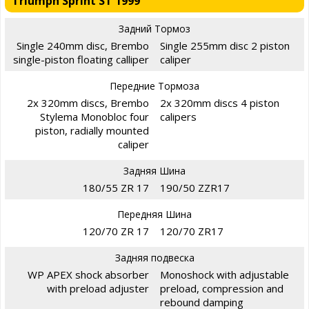
Triumph Sprint ST 1999
Задний Тормоз
Single 240mm disc, Brembo
Single 255mm disc 2 piston
single-piston floating calliper
caliper
Передние Тормоза
2x 320mm discs, Brembo
2x 320mm discs 4 piston
Stylema Monobloc four
calipers
piston, radially mounted
caliper
Задняя Шина
180/55 ZR 17
190/50 ZZR17
Передняя Шина
120/70 ZR 17
120/70 ZR17
Задняя подвеска
WP APEX shock absorber
Monoshock with adjustable
with preload adjuster
preload, compression and
rebound damping