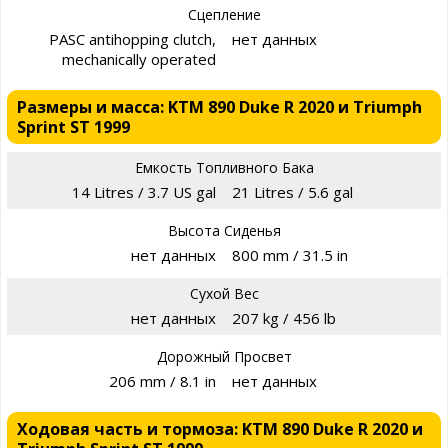
Сцепление
PASC antihopping clutch,
нет данных
mechanically operated
Размеры и масса: KTM 890 Duke R 2020 и Triumph
Sprint ST 1999
Емкость Топливного Бака
14 Litres / 3.7 US gal
21 Litres / 5.6 gal
Высота Сиденья
нет данных
800 mm / 31.5 in
Сухой Вес
нет данных
207 kg / 456 lb
Дорожный Просвет
206 mm / 8.1 in
нет данных
Ходовая часть и тормоза: KTM 890 Duke R 2020 и