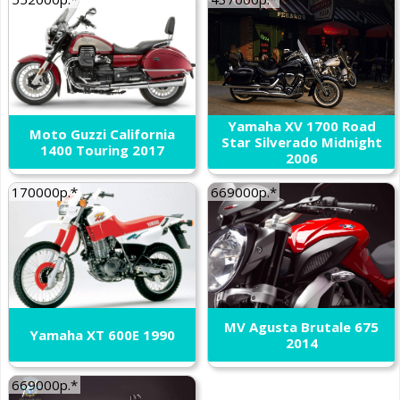
Yamaha XV 1700 Road
Moto Guzzi California
Star Silverado Midnight
1400 Touring 2017
2006
170000р.*
669000р.*
MV Agusta Brutale 675
Yamaha XT 600E 1990
2014
669000р.*