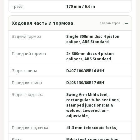
Трейл
170 mm / 6.6 in
Ходовая часть и тормоза
8 параметров
Задний тормоз
Single 300mm disc 4 piston
caliper, ABS Standard
Передний тормоз
2x 300mm discs 4 piston
calipers, ABS Standard
Задняя шина
D407 180/65B16 81H
Передняя шина
D408 130/80B17 65H
Задняя подвеска
Swing Arm Mild steel,
rectangular tube sections,
stamped junctions; MIG
welded, Lowered, air-
adjustable,
Передняя подвеска
41.3 mm telescopic forks,
Рама
Mild steel, sqaure-section