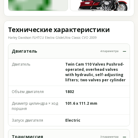
Технические характеристики
Harley Davidson FLHTCU Electra GlideUltra Classic CVO 2009
Двигатель
4 параметра
Двигатель
Twin Cam 110 Valves Pushrod-
operated, overhead valves
with hydraulic, self-adjusting
lifters; two valves per cylinder
Объём двигателя
1802
Диаметр цилиндра × ход
101.6 x 111.2 mm
поршня
Запуск двигателя
Electric
Трансмиссия
3 параметра