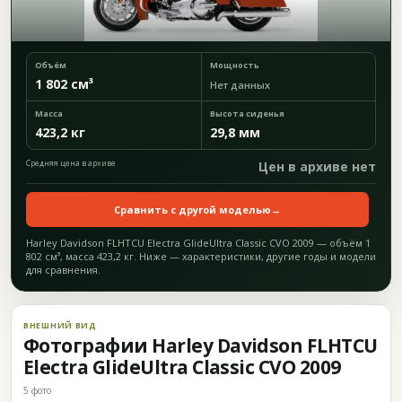
Объём
Мощность
1 802 см³
Нет данных
Масса
Высота сиденья
423,2 кг
29,8 мм
Средняя цена в архиве
Цен в архиве нет
Сравнить с другой моделью
→
Harley Davidson FLHTCU Electra GlideUltra Classic CVO 2009 — объём 1
802 см³, масса 423,2 кг. Ниже — характеристики, другие годы и модели
для сравнения.
ВНЕШНИЙ ВИД
Фотографии Harley Davidson FLHTCU
Electra GlideUltra Classic CVO 2009
5 фото