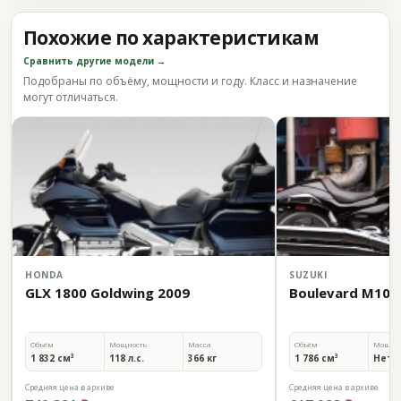
Похожие по характеристикам
Сравнить другие модели →
Подобраны по объёму, мощности и году. Класс и назначение
могут отличаться.
HONDA
SUZUKI
GLX 1800 Goldwing 2009
Boulevard M109
Объём
Мощность
Масса
Объём
Мощно
1 832 см³
118 л.с.
366 кг
1 786 см³
Нет 
Средняя цена в архиве
Средняя цена в архиве