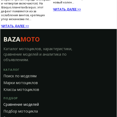
новый колен...
и четвертая включаются). На
&laquo;планетах&raquo; этот
ЧИТАТЬ ДАЛЕЕ >>
дефект появляется из-за
ослабления винтов, крепящих
упор механизма пе...
ЧИТАТЬ ДАЛЕЕ >>
BAZA
MOTO
Каталог мотоциклов, характеристики,
сравнение моделей и аналитика по
объявлениям.
КАТАЛОГ
Поиск по моделям
Марки мотоциклов
Классы мотоциклов
ПОДБОР
Сравнение моделей
Подбор мотоцикла