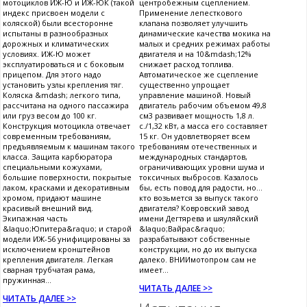
мотоциклов ИЖ-Ю и ИЖ-ЮК (такой
центробежным сцеплением.
индекс присвоен модели с
Применение лепесткового
коляской) были всесторонне
клапана позволяет улучшить
испытаны в разнообразных
динамические качества мокика на
дорожных и климатических
малых и средних режимах работы
условиях. ИЖ-Ю может
двигателя и на 10&mdash;12%
эксплуатироваться и с боковым
снижает расход топлива.
прицепом. Для этого надо
Автоматическое же сцепление
установить узлы крепления тяг.
существенно упрощает
Коляска &mdash; легкого типа,
управление машиной. Новый
рассчитана на одного пассажира
двигатель рабочим объемом 49,8
или груз весом до 100 кг.
см3 развивает мощность 1,8 л.
Конструкция мотоцикла отвечает
с./1,32 кВт, а масса его составляет
современным требованиям,
15 кг. Он удовлетворяет всем
предъявляемым к машинам такого
требованиям отечественных и
класса. Защита карбюратора
международных стандартов,
специальными кожухами,
ограничивающих уровни шума и
большие поверхности, покрытые
токсичных выбросов. Казалось
лаком, красками и декоративным
бы, есть повод для радости, но...
хромом, придают машине
кто возьмется за выпуск такого
красивый внешний вид.
двигателя? Ковровский завод
Экипажная часть
имени Дегтярева и шяуляйский
&laquo;Юпитера&raquo; и старой
&laquo;Вайрас&raquo;
модели ИЖ-56 унифицированы за
разрабатывают собственные
исключением кронштейнов
конструкции, но до их выпуска
крепления двигателя. Легкая
далеко. ВНИИмотопром сам не
сварная трубчатая рама,
имеет...
пружинная...
ЧИТАТЬ ДАЛЕЕ >>
ЧИТАТЬ ДАЛЕЕ >>