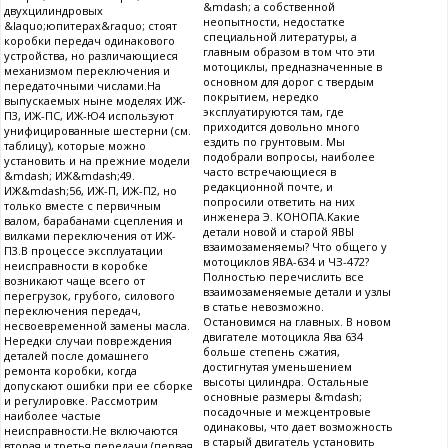
&mdash; а собственной
двухцилиндровых
неопытности, недостатке
&laquo;юпитерах&raquo; стоят
специальной литературы, а
коробки передач одинакового
главным образом в том что эти
устройства, но различающиеся
мотоциклы, предназначенные в
механизмом переключения и
основном для дорог с твердым
передаточными числами.На
покрытием, нередко
выпускаемых ныне моделях ИЖ-
эксплуатируются там, где
П3, ИЖ-ПС, ИЖ-Ю4 используют
приходится довольно много
унифицированные шестерни (см.
ездить по грунтовым. Мы
таблицу), которые можно
подобрали вопросы, наиболее
установить и на прежние модели
часто встречающиеся в
&mdash; ИЖ&mdash;49.
редакционной почте, и
ИЖ&mdash;56, ИЖ-П, ИЖ-П2, но
попросили ответить на них
только вместе с первичным
инженера Э. КОНОПА.Какие
валом, барабанами сцепления и
детали новой и старой ЯВЫ
вилками переключения от ИЖ-
взаимозаменяемы? Что общего у
П3.В процессе эксплуатации
мотоциклов ЯВА-634 и ЧЗ-472?
неисправности в коробке
Полностью перечислить все
возникают чаще всего от
взаимозаменяемые детали и узлы
перегрузок, грубого, силового
в статье невозможно.
переключения передач,
Остановимся на главных. В новом
несвоевременной замены масла.
двигателе мотоцикла Ява 634
Нередки случаи повреждения
больше степень сжатия,
деталей после домашнего
достигнутая уменьшением
ремонта коробки, когда
высоты цилиндра. Остальные
допускают ошибки при ее сборке
основные размеры &mdash;
и регулировке. Рассмотрим
посадочные и межцентровые
наиболее частые
одинаковы, что дает возможность
неисправности.Не включаются
в старый двигатель установить
вторая и третья передачи (первая