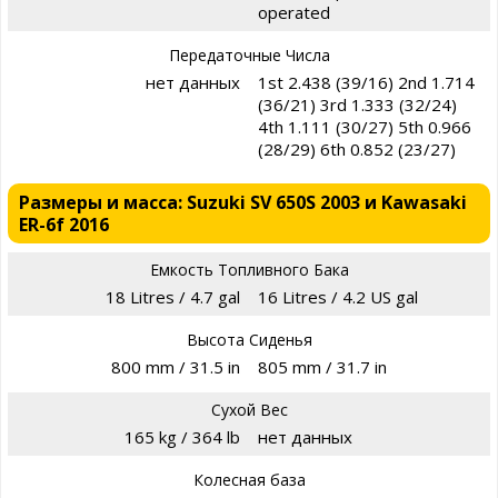
operated
Передаточные Числа
нет данных
1st 2.438 (39/16) 2nd 1.714
(36/21) 3rd 1.333 (32/24)
4th 1.111 (30/27) 5th 0.966
(28/29) 6th 0.852 (23/27)
Размеры и масса: Suzuki SV 650S 2003 и Kawasaki
ER-6f 2016
Емкость Топливного Бака
18 Litres / 4.7 gal
16 Litres / 4.2 US gal
Высота Сиденья
800 mm / 31.5 in
805 mm / 31.7 in
Сухой Вес
165 kg / 364 lb
нет данных
Колесная база