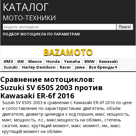
КАТАЛОГ
МОТО-ТЕХНИКИ
ПОДБОР МОТОЦИКЛА ПО ПАРАМЕТРАМ
BAZA
MOTO
ИМЗ
ИЖ
Минск
Honda
Yamaha
BMW
Kawasaki
Suzuki
Harley-Davidson
Racer
Jawa
Все бренды ▾
Все марки
Загрузка...
Сравнение мотоциклов:
Suzuki SV 650S 2003 против
Kawasaki ER-6f 2016
Suzuki SV 650S 2003 в сравнении с Kawasaki ER-6f 2016 по цене
и сопоставление по характеристикам: двигатель, объём
двигателя, диаметр цилиндра х ход поршня, макс. мощность,
макс. мощность, л.с., макс.мощность на об/мин., степень
сжатия, макс. крутящий момент, макс. момент, нм., макс.
крутящий момент на об/мин.