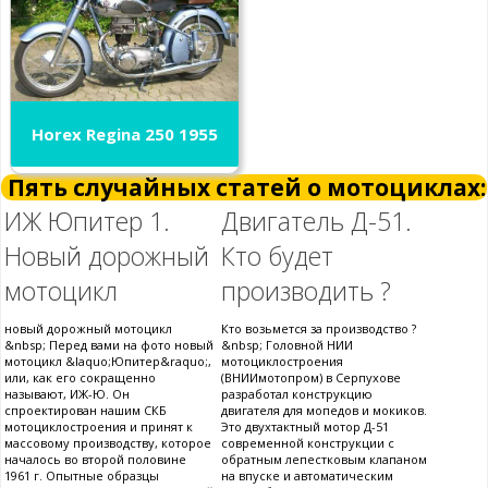
Horex Regina 250 1955
Пять случайных статей о мотоциклах:
ИЖ Юпитер 1.
Двигатель Д-51.
Новый дорожный
Кто будет
мотоцикл
производить ?
новый дорожный мотоцикл
Кто возьмется за производство ?
&nbsp; Перед вами на фото новый
&nbsp; Головной НИИ
мотоцикл &laquo;Юпитер&raquo;,
мотоциклостроения
или, как его сокращенно
(ВНИИмотопром) в Серпухове
называют, ИЖ-Ю. Он
разработал конструкцию
спроектирован нашим СКБ
двигателя для мопедов и мокиков.
мотоциклостроения и принят к
Это двухтактный мотор Д-51
массовому производству, которое
современной конструкции с
началось во второй половине
обратным лепестковым клапаном
1961 г. Опытные образцы
на впуске и автоматическим