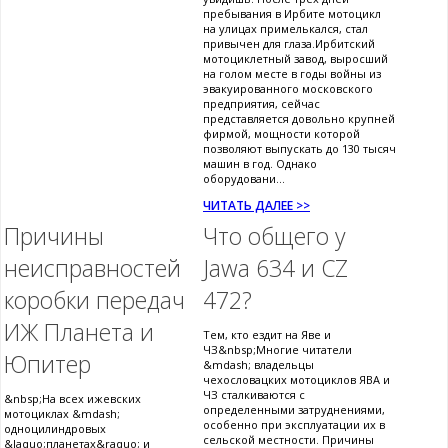
пребывания в Ирбите мотоцикл
на улицах примелькался, стал
привычен для глаза.Ирбитский
мотоциклетный завод, выросший
на голом месте в годы войны из
эвакуированного московского
предприятия, сейчас
представляется довольно крупней
фирмой, мощности которой
позволяют выпускать до 130 тысяч
машин в год. Однако
оборудовани...
ЧИТАТЬ ДАЛЕЕ >>
Причины
Что общего у
неисправностей
Jawa 634 и CZ
коробки передач
472?
ИЖ Планета и
Тем, кто ездит на Яве и
ЧЗ&nbsp;Многие читатели
Юпитер
&mdash; владельцы
чехословацких мотоциклов ЯВА и
ЧЗ сталкиваются с
&nbsp;На всех ижевских
определенными затруднениями,
мотоциклах &mdash;
особенно при эксплуатации их в
одноцилиндровых
сельской местности. Причины
&laquo;планетах&raquo; и