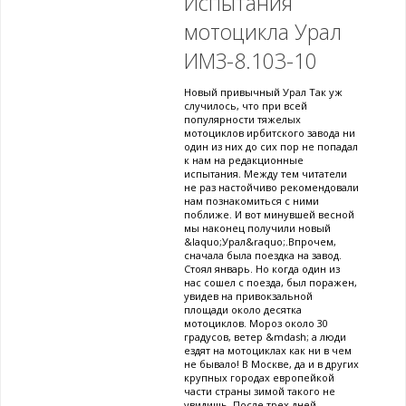
Испытания
мотоцикла Урал
ИМЗ-8.103-10
Новый привычный Урал Так уж
случилось, что при всей
популярности тяжелых
мотоциклов ирбитского завода ни
один из них до сих пор не попадал
к нам на редакционные
испытания. Между тем читатели
не раз настойчиво рекомендовали
нам познакомиться с ними
поближе. И вот минувшей весной
мы наконец получили новый
&laquo;Урал&raquo;.Впрочем,
сначала была поездка на завод.
Стоял январь. Но когда один из
нас сошел с поезда, был поражен,
увидев на привокзальной
площади около десятка
мотоциклов. Мороз около 30
градусов, ветер &mdash; а люди
ездят на мотоциклах как ни в чем
не бывало! В Москве, да и в других
крупных городах европейкой
части страны зимой такого не
увидишь. После трех дней