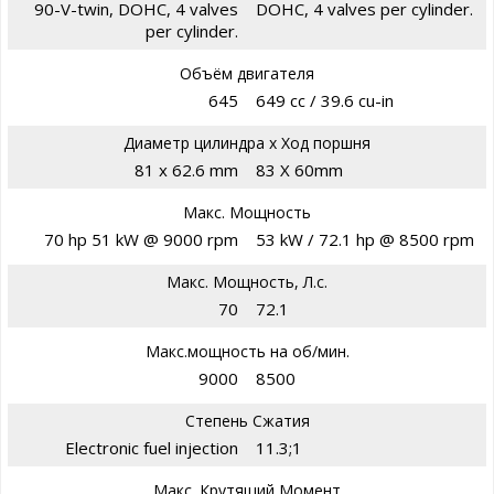
90-V-twin, DOHC, 4 valves
DOHC, 4 valves per cylinder.
per cylinder.
Объём двигателя
645
649 cc / 39.6 cu-in
Диаметр цилиндра х Ход поршня
81 x 62.6 mm
83 X 60mm
Макс. Мощность
70 hp 51 kW @ 9000 rpm
53 kW / 72.1 hp @ 8500 rpm
Макс. Мощность, Л.с.
70
72.1
Макс.мощность на об/мин.
9000
8500
Степень Сжатия
Electronic fuel injection
11.3;1
Макс. Крутящий Момент