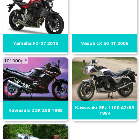
Yamaha FZ-07 2015
Vespa LX 50 4T 2006
101000р.*
Kawasaki GPz 1100 A2/A3
Kawasaki ZZR 250 1995
1984