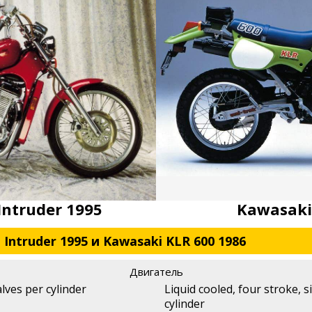
Intruder 1995
Kawasaki
 Intruder 1995 и Kawasaki KLR 600 1986
Двигатель
lves per cylinder
Liquid cooled, four stroke, s
cylinder