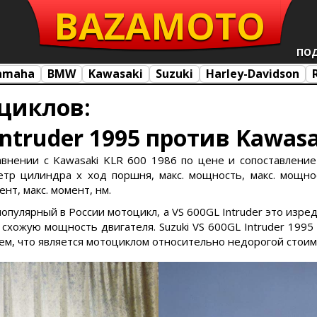
BAZA
MOTO
ПО
amaha
BMW
Kawasaki
Suzuki
Harley-Davidson
циклов:
Intruder 1995 против Kawasa
равнении с Kawasaki KLR 600 1986 по цене и сопоставление 
тр цилиндра х ход поршня, макс. мощность, макс. мощност
нт, макс. момент, нм.
 популярный в России мотоцикл, а VS 600GL Intruder это изр
ожую мощность двигателя. Suzuki VS 600GL Intruder 1995 
тем, что является мотоциклом относительно недорогой стоим