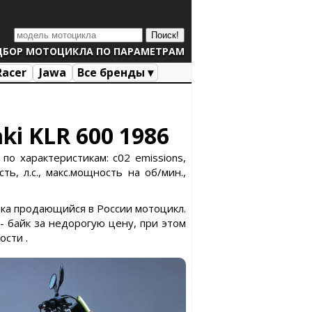
ДБОР МОТОЦИКЛА ПО ПАРАМЕТРАМ
Racer
Jawa
Все бренды ▾
ki KLR 600 1986
по характеристикам: c02 emissions,
ь, л.с., макс.мощность на об/мин.,
едка продающийся в России мотоцикл.
- байк за недорогую цену, при этом
ости .