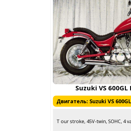
Suzuki VS 600GL 
Двигатель: Suzuki VS 600GL
T our stroke, 45V-twin, SOHC, 4 va