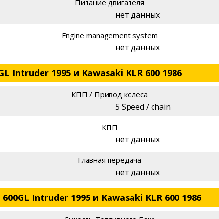
Питание двигателя
нет данных
Engine management system
нет данных
GL Intruder 1995 и Kawasaki KLR 600 1986
КПП / Привод колеса
5 Speed / chain
КПП
нет данных
Главная передача
нет данных
 600GL Intruder 1995 и Kawasaki KLR 600 1986
Емкость Топливного Бака