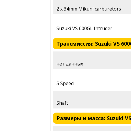
2 x 34mm Mikuni carburetors
Suzuki VS 600GL Intruder
Трансмиссия: Suzuki VS 600
нет данных
5 Speed
Shaft
Размеры и масса: Suzuki VS