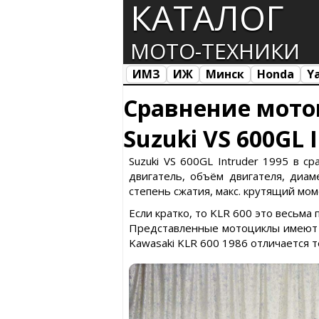
КАТАЛОГ
МОТО-ТЕХНИКИ
ИМЗ
ИЖ
Минск
Honda
Y
Все марки
Загрузка...
Сравнение мото
Suzuki VS 600GL 
Suzuki VS 600GL Intruder 1995 в с
двигатель, объём двигателя, диаме
степень сжатия, макс. крутящий моме
Если кратко, то KLR 600 это весьма
Представленные мотоциклы имеют сх
Kawasaki KLR 600 1986 отличается 