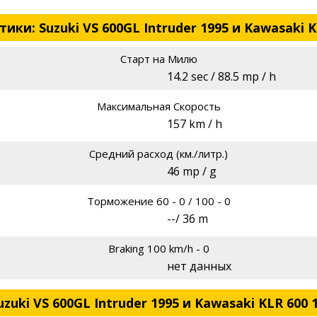
ки: Suzuki VS 600GL Intruder 1995 и Kawasaki K
Старт на Милю
14.2 sec / 88.5 mp / h
Максимальная Скорость
157 km / h
Средний расход (км./литр.)
46 mp / g
Торможение 60 - 0 / 100 - 0
--/ 36 m
Braking 100 km/h - 0
нет данных
uki VS 600GL Intruder 1995 и Kawasaki KLR 600 