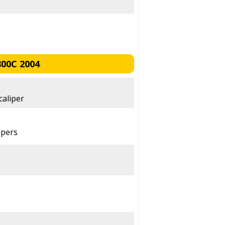
800C 2004
caliper
ipers