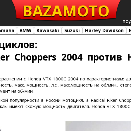
BAZA
MOTO
ПО
amaha
BMW
Kawasaki
Suzuki
Harley-Davidson
циклов:
iker Choppers 2004 против
 в сравнении с Honda VTX 1800C 2004 по характеристикам: д
ость, макс. мощность, л.с., макс.мощность на об/мин., степ
омент на об/мин.
зкой популярности в России мотоцикл, а Radical Riker Cho
клы имеют схожую мощность двигателя. Honda VTX 1800C 2