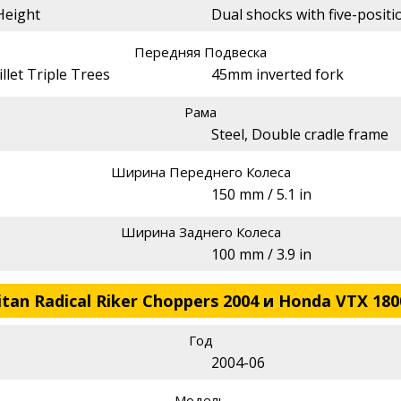
Height
Dual shocks with five-positi
Передняя Подвеска
llet Triple Trees
45mm inverted fork
Рама
Steel, Double cradle frame
Ширина Переднего Колеса
150 mm / 5.1 in
Ширина Заднего Колеса
100 mm / 3.9 in
an Radical Riker Choppers 2004 и Honda VTX 180
Год
2004-06
Модель