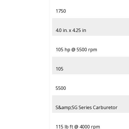
1750
4.0 in. x 4.25 in
105 hp @ 5500 rpm
105
5500
S&amp;SG Series Carburetor
115 lb ft @ 4000 rpm