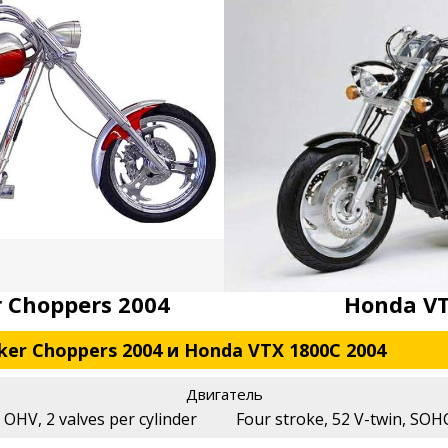
r Choppers 2004
Honda VT
iker Choppers 2004 и Honda VTX 1800C 2004
Двигатель
, OHV, 2 valves per cylinder
Four stroke, 52 V-twin, SOHC,