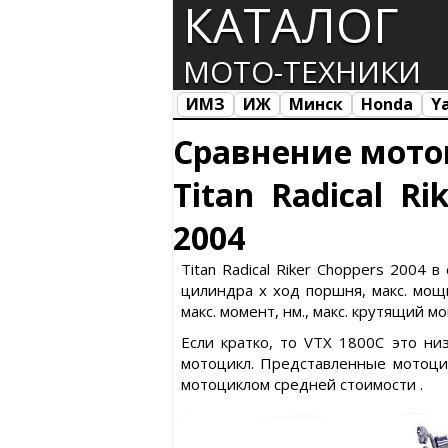
КАТАЛОГ
МОТО-ТЕХНИКИ
ИМЗ
ИЖ
Минск
Honda
Y
Все марки
Загрузка...
Сравнение мото
Titan Radical R
2004
Titan Radical Riker Choppers 2004
цилиндра х ход поршня, макс. мощн
макс. момент, нм., макс. крутящий м
Если кратко, то VTX 1800C это ни
мотоцикл. Представленные мотоци
мотоциклом средней стоимости .