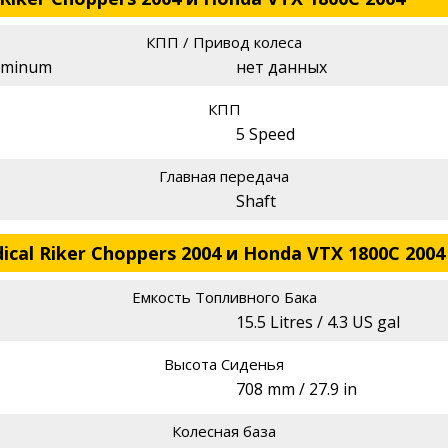
КПП / Привод колеса
luminum
нет данных
КПП
5 Speed
Главная передача
Shaft
ical Riker Choppers 2004 и Honda VTX 1800C 2004
Емкость Топливного Бака
15.5 Litres / 4.3 US gal
Высота Сиденья
708 mm / 27.9 in
Колесная база