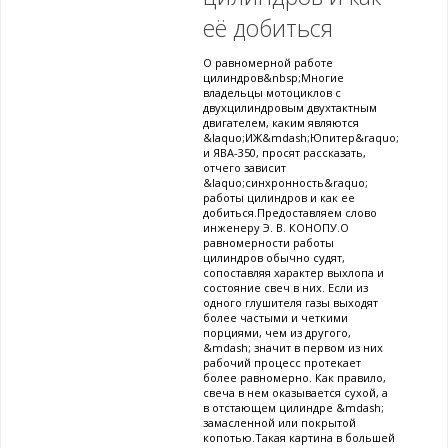
её добиться
О равномерной работе
цилиндров&nbsp;Многие
владельцы мотоциклов с
двухцилиндровым двухтактным
двигателем, каким являются
&laquo;ИЖ&mdash;Юпитер&raquo;
и ЯВА-350, просят рассказать,
отчего зависит
&laquo;синхронность&raquo;
работы цилиндров и как ее
добиться.Предоставляем слово
инженеру Э. В. КОНОПУ.О
равномерности работы
цилиндров обычно судят,
сопоставляя характер выхлопа и
состояние свеч в них. Если из
одного глушителя газы выходят
более частыми и четкими
порциями, чем из другого,
&mdash; значит в первом из них
рабочий процесс протекает
более равномерно. Как правило,
свеча в нем оказывается сухой, а
в отстающем цилиндре &mdash;
замасленной или покрытой
копотью.Такая картина в большей