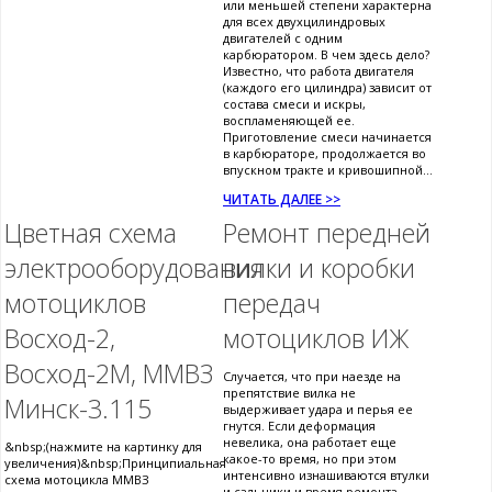
или меньшей степени характерна
для всех двухцилиндровых
двигателей с одним
карбюратором. В чем здесь дело?
Известно, что работа двигателя
(каждого его цилиндра) зависит от
состава смеси и искры,
воспламеняющей ее.
Приготовление смеси начинается
в карбюраторе, продолжается во
впускном тракте и кривошипной...
ЧИТАТЬ ДАЛЕЕ >>
Цветная схема
Ремонт передней
электрооборудования
вилки и коробки
мотоциклов
передач
Восход-2,
мотоциклов ИЖ
Восход-2М, ММВЗ
Случается, что при наезде на
препятствие вилка не
Минск-3.115
выдерживает удара и перья ее
гнутся. Если деформация
невелика, она работает еще
&nbsp;(нажмите на картинку для
какое-то время, но при этом
увеличения)&nbsp;Принципиальная
интенсивно изнашиваются втулки
схема мотоцикла ММВЗ
и сальники и время ремонта