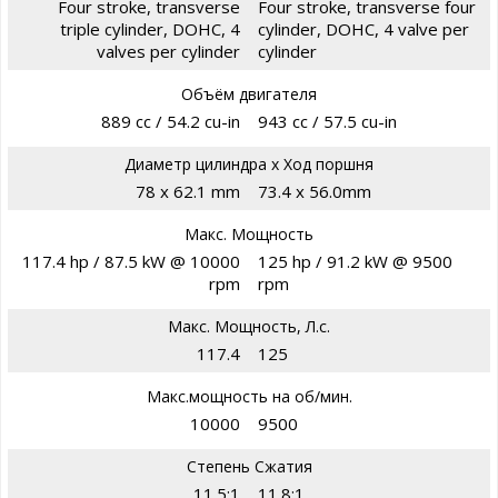
Four stroke, transverse
Four stroke, transverse four
triple cylinder, DOHC, 4
cylinder, DOHC, 4 valve per
valves per cylinder
cylinder
Объём двигателя
889 cc / 54.2 cu-in
943 cc / 57.5 cu-in
Диаметр цилиндра х Ход поршня
78 x 62.1 mm
73.4 x 56.0mm
Макс. Мощность
117.4 hp / 87.5 kW @ 10000
125 hp / 91.2 kW @ 9500
rpm
rpm
Макс. Мощность, Л.с.
117.4
125
Макс.мощность на об/мин.
10000
9500
Степень Сжатия
11.5:1
11.8:1