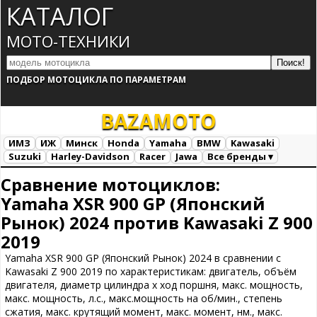
КАТАЛОГ
МОТО-ТЕХНИКИ
ПОДБОР МОТОЦИКЛА ПО ПАРАМЕТРАМ
BAZA
MOTO
ИМЗ
ИЖ
Минск
Honda
Yamaha
BMW
Kawasaki
Suzuki
Harley-Davidson
Racer
Jawa
Все бренды ▾
Все марки
Загрузка...
Сравнение мотоциклов:
Yamaha XSR 900 GP (Японский
Рынок) 2024 против Kawasaki Z 900
2019
Yamaha XSR 900 GP (Японский Рынок) 2024 в сравнении с
Kawasaki Z 900 2019 по характеристикам: двигатель, объём
двигателя, диаметр цилиндра х ход поршня, макс. мощность,
макс. мощность, л.с., макс.мощность на об/мин., степень
сжатия, макс. крутящий момент, макс. момент, нм., макс.