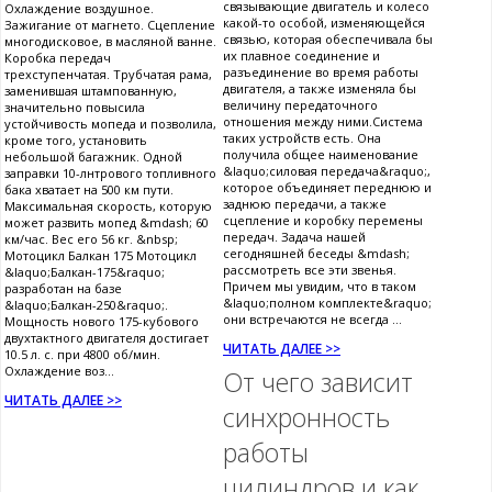
связывающие двигатель и колесо
Охлаждение воздушное.
какой-то особой, изменяющейся
Зажигание от магнето. Сцепление
связью, которая обеспечивала бы
многодисковое, в масляной ванне.
их плавное соединение и
Коробка передач
разъединение во время работы
трехступенчатая. Трубчатая рама,
двигателя, а также изменяла бы
заменившая штампованную,
величину передаточного
значительно повысила
отношения между ними.Система
устойчивость мопеда и позволила,
таких устройств есть. Она
кроме того, установить
получила общее наименование
небольшой багажник. Одной
&laquo;силовая передача&raquo;,
заправки 10-лнтрового топливного
которое объединяет переднюю и
бака хватает на 500 км пути.
заднюю передачи, а также
Максимальная скорость, которую
сцепление и коробку перемены
может развить мопед &mdash; 60
передач. Задача нашей
км/час. Вес его 56 кг. &nbsp;
сегодняшней беседы &mdash;
Мотоцикл Балкан 175 Мотоцикл
рассмотреть все эти звенья.
&laquo;Балкан-175&raquo;
Причем мы увидим, что в таком
разработан на базе
&laquo;полном комплекте&raquo;
&laquo;Балкан-250&raquo;.
они встречаются не всегда ...
Мощность нового 175-кубового
двухтактного двигателя достигает
ЧИТАТЬ ДАЛЕЕ >>
10.5 л. с. при 4800 об/мин.
Охлаждение воз...
От чего зависит
ЧИТАТЬ ДАЛЕЕ >>
синхронность
работы
цилиндров и как