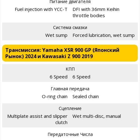
Питание двигателя
Fuel injection with YCC-T
DFI with 36mm Keihin
throttle bodies
Система смазки
Wet sump
Forced lubrication, wet sump
Трансмиссия: Yamaha XSR 900 GP (Японский
Рынок) 2024 и Kawasaki Z 900 2019
КПП
6 Speed
6 Speed
Главная передача
O-ring chain
Sealed chain
Сцепление
Multiplate assist and slipper
Wet multi-disc, manual
clutch
Передаточные Числа