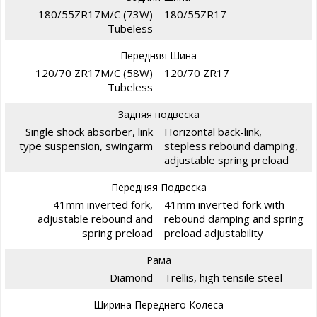
180/55ZR17M/C (73W)
180/55ZR17
Tubeless
Передняя Шина
120/70 ZR17M/C (58W)
120/70 ZR17
Tubeless
Задняя подвеска
Single shock absorber, link
Horizontal back-link,
type suspension, swingarm
stepless rebound damping,
adjustable spring preload
Передняя Подвеска
41mm inverted fork,
41mm inverted fork with
adjustable rebound and
rebound damping and spring
spring preload
preload adjustability
Рама
Diamond
Trellis, high tensile steel
Ширина Переднего Колеса