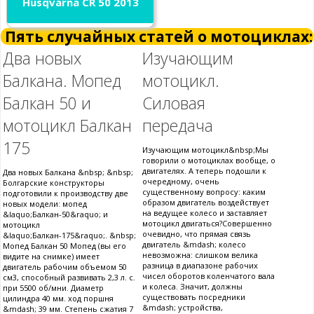
Husqvarna CR 50 2013
Пять случайных статей о мотоциклах:
Два новых
Изучающим
Балкана. Мопед
мотоцикл.
Балкан 50 и
Силовая
мотоцикл Балкан
передача
175
Изучающим мотоцикл&nbsp;Мы
говорили о мотоциклах вообще, о
двигателях. А теперь подошли к
Два новых Балкана &nbsp; &nbsp;
очередному, очень
Болгарские конструкторы
существенному вопросу: каким
подготовили к производству две
образом двигатель воздействует
новых модели: мопед
на ведущее колесо и заставляет
&laquo;Балкан-50&raquo; и
мотоцикл двигаться?Совершенно
мотоцикл
очевидно, что прямая связь
&laquo;Балкан-175&raquo;. &nbsp;
двигатель &mdash; колесо
Мопед Балкан 50 Мопед (вы его
невозможна: слишком велика
видите на снимке) имеет
разница в диапазоне рабочих
двигатель рабочим объемом 50
чисел оборотов коленчатого вала
см3, способный развивать 2,3 л. с.
и колеса. Значит, должны
при 5500 об/мни. Диаметр
существовать посредники
цилиндра 40 мм. ход поршня
&mdash; устройства,
&mdash; 39 мм. Степень сжатия 7