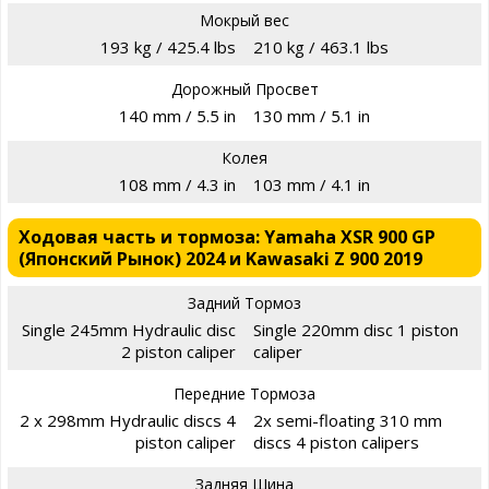
Мокрый вес
193 kg / 425.4 lbs
210 kg / 463.1 lbs
Дорожный Просвет
140 mm / 5.5 in
130 mm / 5.1 in
Колея
108 mm / 4.3 in
103 mm / 4.1 in
Ходовая часть и тормоза: Yamaha XSR 900 GP
(Японский Рынок) 2024 и Kawasaki Z 900 2019
Задний Тормоз
Single 245mm Hydraulic disc
Single 220mm disc 1 piston
2 piston caliper
caliper
Передние Тормоза
2 x 298mm Hydraulic discs 4
2x semi-floating 310 mm
piston caliper
discs 4 piston calipers
Задняя Шина