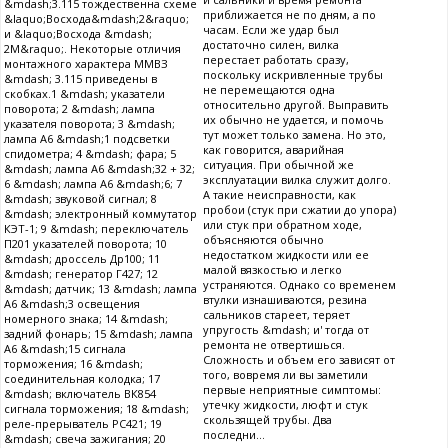
&mdash;3.115 тождественна схеме
приближается не по дням, а по
&laquo;Восхода&mdash;2&raquo;
часам. Если же удар был
и &laquo;Восхода &mdash;
достаточно силен, вилка
2М&raquo;. Некоторые отличия
перестает работать сразу,
монтажного характера ММВЗ
поскольку искривленные трубы
&mdash; 3.115 приведены в
не перемещаются одна
скобках.1 &mdash; указатели
относительно другой. Выправить
поворота; 2 &mdash; лампа
их обычно не удается, и помочь
указателя поворота; 3 &mdash;
тут может только замена. Но это,
лампа А6 &mdash;1 подсветки
как говорится, аварийная
спидометра; 4 &mdash; фара; 5
ситуация. При обычной же
&mdash; лампа А6 &mdash;32 + 32;
эксплуатации вилка служит долго.
6 &mdash; лампа А6 &mdash;6; 7
А такие неисправности, как
&mdash; звуковой сигнал; 8
пробои (стук при сжатии до упора)
&mdash; электронный коммутатор
или стук при обратном ходе,
КЭТ-1; 9 &mdash; переключатель
объясняются обычно
П201 указателей поворота; 10
недостатком жидкости или ее
&mdash; дроссель Др100; 11
малой вязкостью и легко
&mdash; генератор Г427; 12
устраняются. Однако со временем
&mdash; датчик; 13 &mdash; лампа
втулки изнашиваются, резина
А6 &mdash;3 освещения
сальников стареет, теряет
номерного знака; 14 &mdash;
упругость &mdash; и' тогда от
задний фонарь; 15 &mdash; лампа
ремонта не отвертишься.
А6 &mdash;15 сигнала
Сложность и объем его зависят от
торможения; 16 &mdash;
того, вовремя ли вы заметили
соединительная колодка; 17
первые неприятные симптомы:
&mdash; включатель ВК854
утечку жидкости, люфт и стук
сигнала торможения; 18 &mdash;
скользящей трубы. Два
реле-прерыватель РС421; 19
последни...
&mdash; свеча зажигания; 20