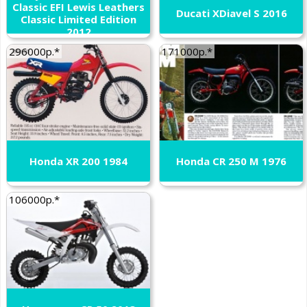
Classic EFI Lewis Leathers
Ducati XDiavel S 2016
Classic Limited Edition
2012
296000р.*
171000р.*
Honda XR 200 1984
Honda CR 250 M 1976
106000р.*