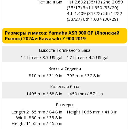
нет данных
1st 2.692 (35/13) 2nd 2.059
(35/17) 3rd 1.650 (33/20)
4th 1.409 (31/22) 5th 1.222
(33/27) 6th 1.034 (30/29)
Размеры и масса: Yamaha XSR 900 GP (Японский
Рынок) 2024 и Kawasaki Z 900 2019
Емкость Топливного Бака
14 Litres / 3.7 US gal
17 Litres / 4.5 US gal
Высота Сиденья
810 mm / 31.9 in
795 mm / 32.8 in
Колесная база
1495 mm / 58.8 in
1450 mm / 57.1 in
Размеры
Length 2155 mm / 84.8 in
Height 1065 mm / 41.9 in
Width 860 mm / 33.8 in
Height 1155 mm / 45.5 in