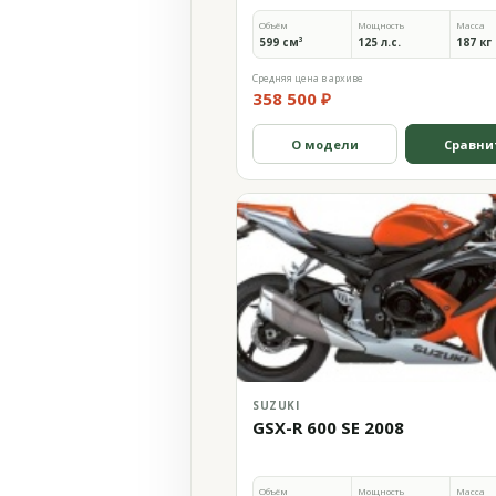
Объём
Мощность
Масса
599 см³
125 л.с.
187 кг
Средняя цена в архиве
358 500 ₽
О модели
Сравни
SUZUKI
GSX-R 600 SE 2008
Объём
Мощность
Масса