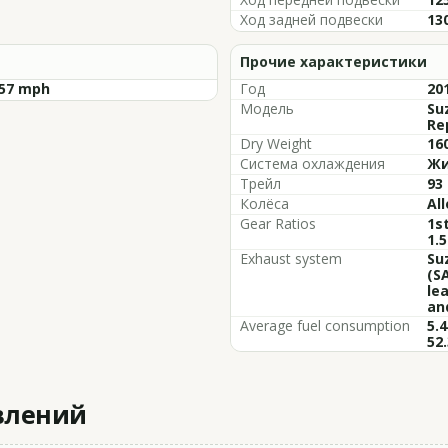
Ход задней подвески
13
Прочие характеристики
157 mph
Год
20
Модель
Su
Re
Dry Weight
160
Система охлаждения
Жи
Трейл
93
Колёса
All
Gear Ratios
1st
1.5
Exhaust system
Su
(S
le
an
Average fuel consumption
5.4
52
влений