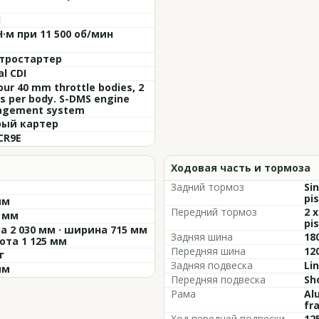
1
Н·м при 11 500 об/мин
тростартер
al CDI
Four 40 mm throttle bodies, 2
s per body. S-DMS engine
gement system
ый картер
CR9E
Ходовая часть и тормоза
Задний тормоз
Si
pis
мм
Передний тормоз
2 
5 мм
pis
а 2 030 мм · ширина 715 мм
Задняя шина
18
сота 1 125 мм
Передняя шина
12
г
Задняя подвеска
Lin
мм
Передняя подвеска
Sh
Рама
Al
fr
Ход передней подвески
12