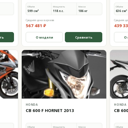
Объём
Мощность
Масса
Объём
599 см³
118 л.с.
186 кг
636 см³
Средняя цена в архиве
Средняя це
567 481 ₽
439 33
ть
О модели
Сравнить
О
HONDA
HONDA
CB 600 F HORNET 2013
CB 60
Объём
Мощность
Масса
Объём