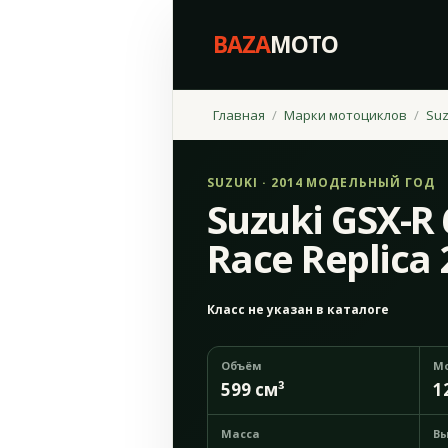
BAZA
MOTO
Главная
Марки мотоциклов
Suz
SUZUKI · 2014 МОДЕЛЬНЫЙ ГОД
Suzuki GSX-R 
Race Replica 
Класс не указан в каталоге
Объём
М
599 см³
1
Масса
Вы