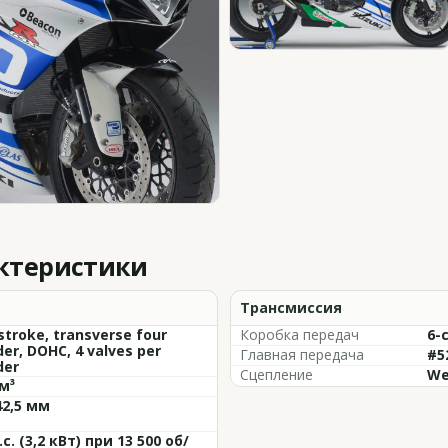
актеристики
Трансмиссия
stroke, transverse four
Коробка передач
6-
der, DOHC, 4 valves per
Главная передача
#52
der
Сцепление
We
м³
42,5 мм
.с. (3,2 кВт) при 13 500 об/