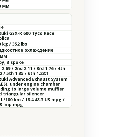
0 мм
14
zuki GSX-R 600 Tyco Race
plica
 kg / 352 lbs
дкостное охлаждение
 мм
oy, 3 spoke
 2.69 / 2nd 2.11 / 3rd 1.76 / 4th
2 / 5th 1.35 / 6th 1.23:1
zuki Advanced Exhaust System
AES), under engine chamber
ading to large volume muffler
d triangular silencer
 L/100 km / 18.4 43.3 US mpg /
.3 Imp mpg