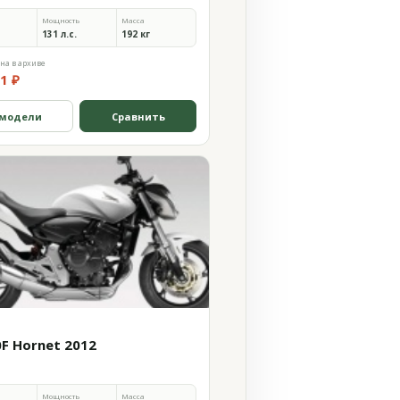
Мощность
Масса
131 л.с.
192 кг
на в архиве
1 ₽
 модели
Сравнить
0F Hornet 2012
Мощность
Масса