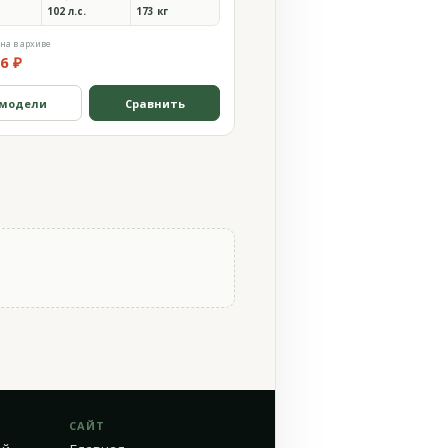
102 л.с.
173 кг
на в архиве
6 ₽
 модели
Сравнить
САЙТ