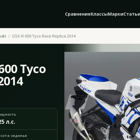
Сравнение
Классы
Марки
Стать
uki
GSX-R 600 Tyco Race Replica 2014
600 Tyco
2014
ощность
25 л.с.
сота сиденья