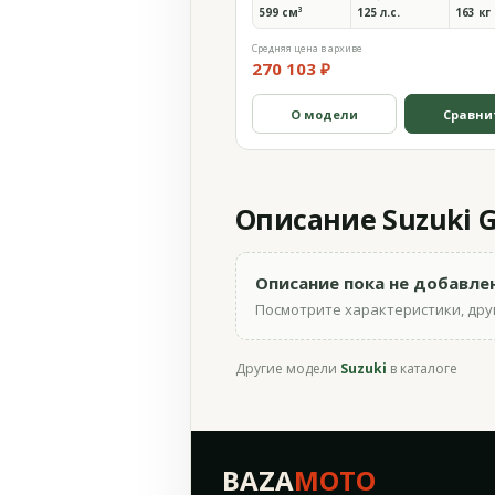
599 см³
125 л.с.
163 кг
Средняя цена в архиве
270 103 ₽
О модели
Сравни
Описание Suzuki GS
Описание пока не добавле
Посмотрите характеристики, друг
Другие модели
Suzuki
в каталоге
BAZA
MOTO