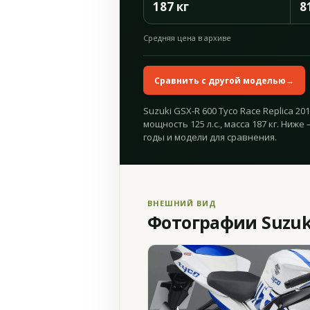
187 кг
8
Средняя цена в архиве
Сравнить с другой моделью
→
Suzuki GSX-R 600 Tyco Race Replica 20
мощность 125 л.с., масса 187 кг. Ниж
годы и модели для сравнения.
ВНЕШНИЙ ВИД
Фотографии Suzuki 