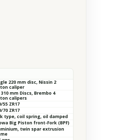
ngle 220 mm disc, Nissin 2
ton caliper
x 310 mm Discs, Brembo 4
ton calipers
0/55 ZR17
0/70 ZR17
k type, coil spring, oil damped
owa Big Piston front-Fork (BPF)
uminium, twin spar extrusion
ame
5 мм