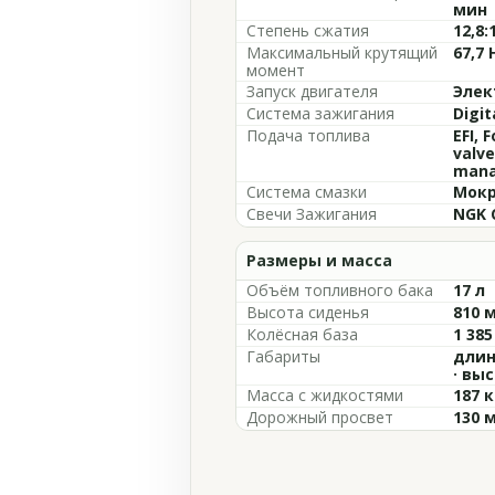
мин
Степень сжатия
12,8:
Максимальный крутящий
67,7 
момент
Запуск двигателя
Элек
Система зажигания
Digit
Подача топлива
EFI, 
valve
mana
Система смазки
Мокр
Свечи Зажигания
NGK 
Размеры и масса
Объём топливного бака
17 л
Высота сиденья
810 
Колёсная база
1 38
Габариты
длин
· вы
Масса с жидкостями
187 к
Дорожный просвет
130 