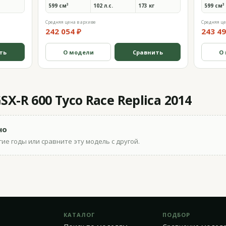
599 см³
102 л.с.
173 кг
599 см³
Средняя цена в архиве
Средняя це
242 054 ₽
243 49
ть
О модели
Сравнить
О
X-R 600 Tyco Race Replica 2014
но
ие годы или сравните эту модель с другой.
КАТАЛОГ
ПОДБОР