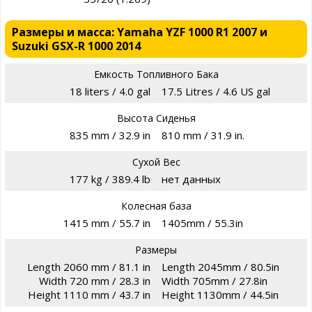
Размеры и масса: Yamaha YZF 1000 R1 2007 и
Suzuki GSX-R 1000 2014
Емкость Топливного Бака
18 liters / 4.0 gal
17.5 Litres / 4.6 US gal
Высота Сиденья
835 mm / 32.9 in
810 mm / 31.9 in.
Сухой Вес
177 kg / 389.4 lb
нет данных
Колесная база
1415 mm / 55.7 in
1405mm / 55.3in
Размеры
Length 2060 mm / 81.1 in
Length 2045mm / 80.5in
Width 720 mm / 28.3 in
Width 705mm / 27.8in
Height 1110 mm / 43.7 in
Height 1130mm / 44.5in