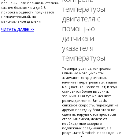
поршень. Если повышать степень
температуры
сжатия больше чем до 9,5,
прирост мощности получается
двигателя с
незначительный, но
максимальное давлени...
помощью
ЧИТАТЬ ДАЛЕЕ >>
датчика и
указателя
температуры
Температура под контролем
Опытные мотоциклисты
замечают, когда двигатель
начинает перегреваться: падает
мощность (он хуже тянет) и звук
становится более высоким,
звонким. Они тут же меняют
режим движения &mdash;
снижают скорость, переходят на
другую передачу.Если этого не
сделать, нарушаются процессы
сгорания смеси, исчезают
необходимые зазоры в
подвижных соединениях, а в
результате &mdash; повреждение