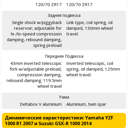
120/70 ZR17
120/70 ZR17
Задняя подвеска
Single shock w/piggyback
Link type, coil spring, oil
reservoir; adjustable for
damped, 130mm wheel
hi-/lo-speed compression
travel.
damping, rebound damping,
spring preload
Передняя Подвеска
43mm inverted telescopic
Inverted telescopic, coil
fork w/adjustable preload,
spring, oil damped, 125mm
compression damping,
wheel travel.
rebound damping; 119.5mm
wheel travel
Рама
Deltabox V aluminium
Aluminium, twin spar
Динамические характеристики: Yamaha YZF
1000 R1 2007 и Suzuki GSX-R 1000 2014