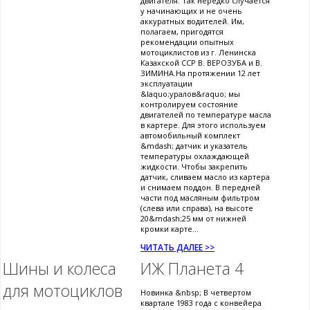
двигателя. Так нередко случается
у начинающих и не очень
аккуратных водителей. Им,
полагаем, пригодятся
рекомендации опытных
мотоциклистов из г. Ленинска
Казахской ССР В. ВЕРОЗУБА и В.
ЗИМИНА.На протяжении 12 лет
эксплуатации
&laquo;уралов&raquo; мы
контролируем состояние
двигателей по температуре масла
в картере. Для этого используем
автомобильный комплект
&mdash; датчик и указатель
температуры охлаждающей
жидкости. Чтобы закрепить
датчик, сливаем масло из картера
и снимаем поддон. В передней
части под масляным фильтром
(слева или справа), на высоте
20&mdash;25 мм от нижней
кромки карте...
ЧИТАТЬ ДАЛЕЕ >>
Шины и колеса
ИЖ Планета 4
для мотоциклов
Новинка &nbsp; В четвертом
квартале 1983 года с конвейера