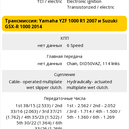
TCI / electric
Electronic ignition
Transistorized / electric
Трансмиссия: Yamaha YZF 1000 R1 2007 и Suzuki
GSX-R 1000 2014
КПП
нет данных
6 Speed
Главная передача
нет данных
Chain, DID50VAZ, 114 links
Сцепление
Cable- operated multiplate
Hydraulically- actuated
wet slipper clutch.
multiplate wet clutch.
Передаточные Числа
1st 38/15 (2.533) / 2nd
1st - 2.562 / 2nd - 2.052
33/16 (2.063) / 3rd 37/21
/.3rd - 1.714 / 4th - 1.500 /
(1.762) / 4th 35/23 (1.522) /
5th - 1.360 / 6th - 1.269
5th 30/22 (1.364) / 6th
33/26 (1.269)