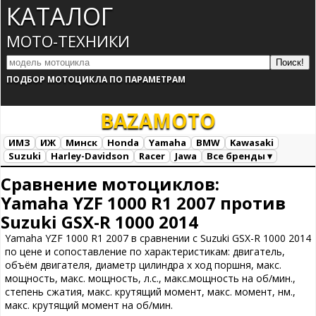
КАТАЛОГ
МОТО-ТЕХНИКИ
ПОДБОР МОТОЦИКЛА ПО ПАРАМЕТРАМ
BAZA
MOTO
ИМЗ
ИЖ
Минск
Honda
Yamaha
BMW
Kawasaki
Suzuki
Harley-Davidson
Racer
Jawa
Все бренды ▾
Все марки
Загрузка...
Сравнение мотоциклов:
Yamaha YZF 1000 R1 2007 против
Suzuki GSX-R 1000 2014
Yamaha YZF 1000 R1 2007 в сравнении с Suzuki GSX-R 1000 2014
по цене и сопоставление по характеристикам: двигатель,
объём двигателя, диаметр цилиндра х ход поршня, макс.
мощность, макс. мощность, л.с., макс.мощность на об/мин.,
степень сжатия, макс. крутящий момент, макс. момент, нм.,
макс. крутящий момент на об/мин.