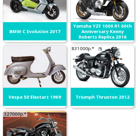
Yamaha YZF 1000 R1 60th
BMW C Evolution 2017
Anniversary Kenny
Roberts Replica 2016
831000р.*
Vespa 50 Elestart 1969
Triumph Thruxton 2012
327000р.*