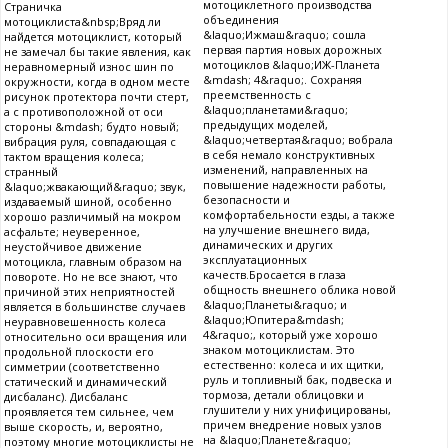
мотоциклетного производства
Страничка
объединения
мотоциклиста&nbsp;Вряд ли
&laquo;Ижмаш&raquo; сошла
найдется мотоциклист, который
первая партия новых дорожных
не замечал бы такие явления, как
мотоциклов &laquo;ИЖ-Планета
неравномерный износ шин по
&mdash; 4&raquo;. Сохраняя
окружности, когда в одном месте
преемственность с
рисунок протектора почти стерт,
&laquo;планетами&raquo;
а с противоположной от оси
предыдущих моделей,
стороны &mdash; будто новый;
&laquo;четвертая&raquo; вобрала
вибрация руля, совпадающая с
в себя немало конструктивных
тактом вращения колеса;
изменений, направленных на
странный
повышение надежности работы,
&laquo;жвакающий&raquo; звук,
безопасности и
издаваемый шиной, особенно
комфортабельности езды, а также
хорошо различимый на мокром
на улучшение внешнего вида,
асфальте; неуверенное,
динамических и других
неустойчивое движение
эксплуатационных
мотоцикла, главным образом на
качеств.Бросается в глаза
повороте. Но не все знают, что
общность внешнего облика новой
причиной этих неприятностей
&laquo;Планеты&raquo; и
является в большинстве случаев
&laquo;Юпитера&mdash;
неуравновешенность колеса
4&raquo;, который уже хорошо
относительно оси вращения или
знаком мотоциклистам. Это
продольной плоскости его
естественно: колеса и их щитки,
симметрии (соответственно
руль и топливный бак, подвеска и
статический и динамический
тормоза, детали облицовки и
дисбаланс). Дисбаланс
глушители у них унифицированы,
проявляется тем сильнее, чем
причем внедрение новых узлов
выше скорость, и, вероятно,
на &laquo;Планете&raquo;
поэтому многие мотоциклисты не