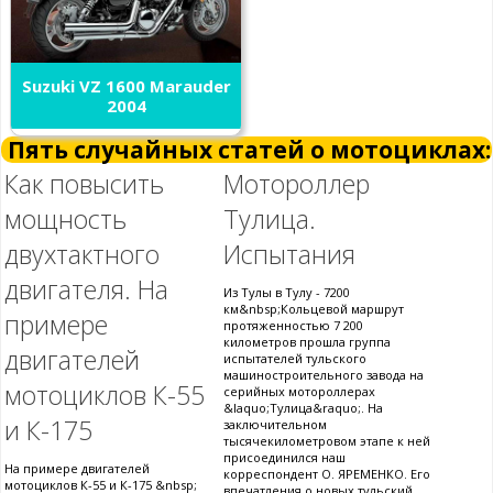
Suzuki VZ 1600 Marauder
2004
Пять случайных статей о мотоциклах:
Как повысить
Мотороллер
мощность
Тулица.
двухтактного
Испытания
двигателя. На
Из Тулы в Тулу - 7200
км&nbsp;Кольцевой маршрут
примере
протяженностью 7 200
километров прошла группа
двигателей
испытателей тульского
машиностроительного завода на
мотоциклов К-55
серийных мотороллерах
&laquo;Тулица&raquo;. На
и К-175
заключительном
тысячекилометровом этапе к ней
присоединился наш
На примере двигателей
корреспондент О. ЯРЕМЕНКО. Его
мотоциклов К-55 и К-175 &nbsp;
впечатления о новых тульский