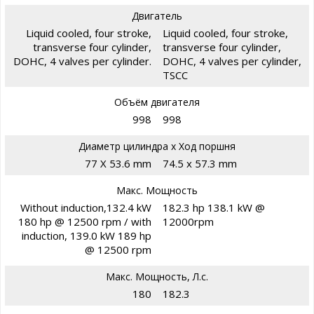
Двигатель
Liquid cooled, four stroke,
Liquid cooled, four stroke,
transverse four cylinder,
transverse four cylinder,
DOHC, 4 valves per cylinder.
DOHC, 4 valves per cylinder,
TSCC
Объём двигателя
998
998
Диаметр цилиндра х Ход поршня
77 X 53.6 mm
74.5 x 57.3 mm
Макс. Мощность
Without induction,132.4 kW
182.3 hp 138.1 kW @
180 hp @ 12500 rpm / with
12000rpm
induction, 139.0 kW 189 hp
@ 12500 rpm
Макс. Мощность, Л.с.
180
182.3