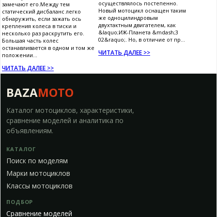
осуществлялось постепенно.
замечают его.Между тем
Новый мотоцикл оснащен таким
статический дисбаланс легко
же одноцилиндровым
обнаружить, если зажать ось
двухтактным двигателем, как
крепления колеса в тиски и
&laquo;ИЖ-Планета &mdash;3
несколько раз раскрутить его.
02&raquo;. Но, в отличие от пр...
Большая часть колес
останавливается в одном и том же
ЧИТАТЬ ДАЛЕЕ >>
положении...
ЧИТАТЬ ДАЛЕЕ >>
BAZA
MOTO
Каталог мотоциклов, характеристики,
сравнение моделей и аналитика по
объявлениям.
КАТАЛОГ
Поиск по моделям
Марки мотоциклов
Классы мотоциклов
ПОДБОР
Сравнение моделей