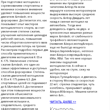
При подготовке мотоцикла к
машинах мы предлагаем
соревнованиям спортсмены и
читателям.&nbsp;На всем
механики основное внимание
маршруте колонна мотороллеров
уделяют повышению мощности
выдерживала высокую среднюю
двигателя &mdash; его
скорость.&nbsp;Двадцать лет
форсировке. Достигается это, как
назад я сменил мотоцикл на
показывает опыт мастеров
автомобиль. Тогда мне
мотоциклетного спорта, за счет
доводилось ездить на двух- и
увеличения степени сжатия,
трехколесных машинах разных
улучшения наполнения цилиндра
марок &mdash; от слабенького
рабочей смесью, повышения
трофейного веломотоцикла
числа оборотов коленчатого вала
(названия &laquo;мопед&raquo;
и уменьшения потерь на трение.
еще не было) до мощного
Рассмотрим подробно первые два
&laquo;Харлея&raquo;, неплохо
способа применительно к
знал &laquo;ковровцы&raquo;,
двигателям мотоциклов К-55 и
ИЖи, ЯВЫ. Так что мне хорошо
К-175. Увеличение степени
знакомы ощущения
сжатия &mdash; это один из
мотоциклистов. А сейчас я
самых эффективных и доступных
удобно, как на стуле, сижу на
способов форсировки. Степень
мотороллере
сжатия двигателей мотоциклов
&laquo;Тулица&raquo; и двигаюсь
К-55 и К-175 равна 6,5. Для
в сторону Москвы со скоростью
спортивных целей ее поднимают
22 м/с: стрелка спидометра, чуть
до 8,5&mdash;9,5. Достигаемое
колеблясь, прикрывает цифру
при этом повышение мощности
&laquo;80&raquo;. Машина катится
двигателя объясняется
мягко &m...
увеличением максимального
давления вспышки и,
ЧИТАТЬ ДАЛЕЕ >>
следовательно, среднего
Контроль
эффективного давления на