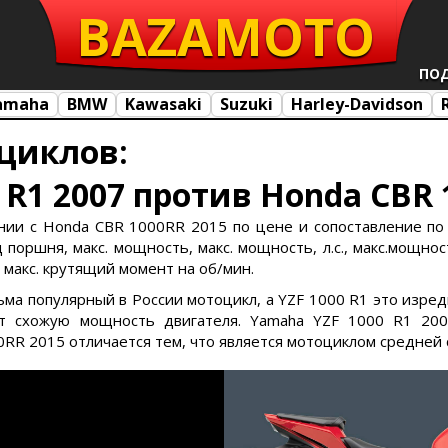
BAZA
MOTO
ПО
amaha
BMW
Kawasaki
Suzuki
Harley-Davidson
циклов:
 R1 2007 против Honda CBR 
нии с Honda CBR 1000RR 2015 по цене и сопоставление по 
поршня, макс. мощность, макс. мощность, л.с., макс.мощност
, макс. крутящий момент на об/мин.
сьма популярный в России мотоцикл, а YZF 1000 R1 это изре
 схожую мощность двигателя. Yamaha YZF 1000 R1 200
0RR 2015 отличается тем, что является мотоциклом средней 