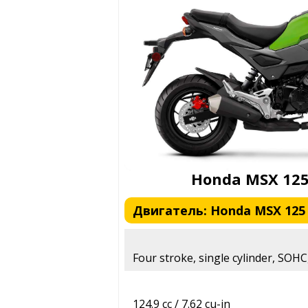
Honda MSX 125
Двигатель: Honda MSX 125 
Four stroke, single cylinder, SOHC,
124.9 cc / 7.62 cu-in