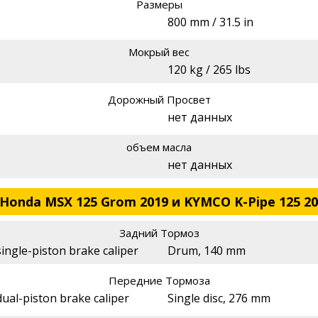
Размеры
800 mm / 31.5 in
Мокрый вес
120 kg / 265 lbs
Дорожный Просвет
нет данных
объем масла
нет данных
Honda MSX 125 Grom 2019 и KYMCO K-Pipe 125 20
Задний Тормоз
ingle-piston brake caliper
Drum, 140 mm
Передние Тормоза
dual-piston brake caliper
Single disc, 276 mm