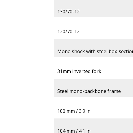
130/70-12
120/70-12
Mono shock with steel box-secti
31mm inverted fork
Steel mono-backbone frame
100 mm / 3.9 in
104 mm / 4.1 in