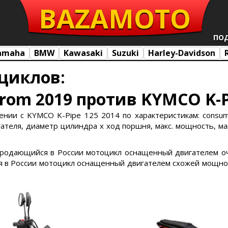
BAZA
MOTO
ПО
amaha
BMW
Kawasaki
Suzuki
Harley-Davidson
циклов:
rom 2019 против KYMCO K-P
ии с KYMCO K-Pipe 125 2014 по характеристикам: consumptio
ателя, диаметр цилиндра х ход поршня, макс. мощность, мак
е продающийся в России мотоцикл оснащенный двигателем оч
 в России мотоцикл оснащенный двигателем схожей мощнос