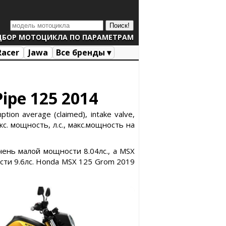
ДБОР МОТОЦИКЛА ПО ПАРАМЕТРАМ
Racer
Jawa
Все бренды ▾
ipe 125 2014
n average (claimed), intake valve,
с. мощность, л.с., макс.мощность на
ень малой мощности 8.04лс., а MSX
ти 9.6лс. Honda MSX 125 Grom 2019