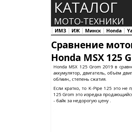
КАТАЛОГ
МОТО-ТЕХНИКИ
ИМЗ
ИЖ
Минск
Honda
Y
Все марки
Загрузка...
Сравнение мото
Honda MSX 125 G
Honda MSX 125 Grom 2019 в сравнен
аккумулятор, двигатель, объём двиг
об/мин., степень сжатия.
Если кратко, то K-Pipe 125 это н
125 Grom это изредка продающийся
- байк за недорогую цену .