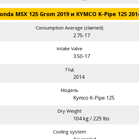
nda MSX 125 Grom 2019 и KYMCO K-Pipe 125 201
Consumption Average (claimed)
2.75-17
Intake Valve
3.50-17
Год
2014
Модель
Kymco K-Pipe 125
Dry Weight
104 kg / 229 lbs
Cooling system