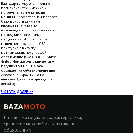
Благодаря этому значительно
повысились технические и
потребительские качества
машины. Кроме того, в интересах
безопасности движения
внедрены некоторые
нововведения, продиктованные
последними советскими
стандартами. И вот с начала
нынешнего года завод ЯВА
приступил к выпуску
модификации, получившей
обозначение Jawa 634.8.00. &nbsp;
&nbsp;Чем же она отличается от
предшественницы? Сразу
обращает на себя внимание цвет
&mdash; он красный, а не
вишневый, как был прежде. На
левой руко...
ЧИТАТЬ ДАЛЕЕ >>
BAZA
MOTO
Каталог мотоциклов, характеристики,
сравнение моделей и аналитика по
объявлениям.