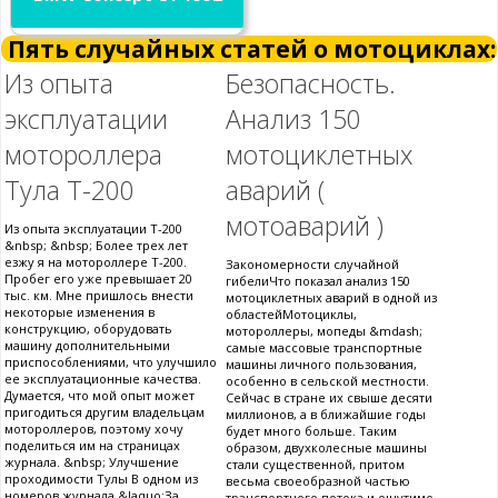
Пять случайных статей о мотоциклах:
Из опыта
Безопасность.
эксплуатации
Анализ 150
мотороллера
мотоциклетных
Тула Т-200
аварий (
мотоаварий )
Из опыта эксплуатации Т-200
&nbsp; &nbsp; Более трех лет
езжу я на мотороллере Т-200.
Закономерности случайной
Пробег его уже превышает 20
гибелиЧто показал анализ 150
тыс. км. Мне пришлось внести
мотоциклетных аварий в одной из
некоторые изменения в
областейМотоциклы,
конструкцию, оборудовать
мотороллеры, мопеды &mdash;
машину дополнительными
самые массовые транспортные
приспособлениями, что улучшило
машины личного пользования,
ее эксплуатационные качества.
особенно в сельской местности.
Думается, что мой опыт может
Сейчас в стране их свыше десяти
пригодиться другим владельцам
миллионов, а в ближайшие годы
мотороллеров, поэтому хочу
будет много больше. Таким
поделиться им на страницах
образом, двухколесные машины
журнала. &nbsp; Улучшение
стали существенной, притом
проходимости Тулы В одном из
весьма своеобразной частью
номеров журнала &laquo;За
транспортного потока и ощутимо