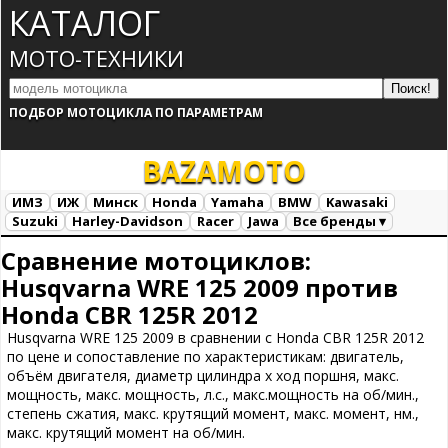
КАТАЛОГ
МОТО-ТЕХНИКИ
ПОДБОР МОТОЦИКЛА ПО ПАРАМЕТРАМ
BAZA
MOTO
ИМЗ
ИЖ
Минск
Honda
Yamaha
BMW
Kawasaki
Suzuki
Harley-Davidson
Racer
Jawa
Все бренды ▾
Все марки
Загрузка...
Сравнение мотоциклов:
Husqvarna WRE 125 2009 против
Honda CBR 125R 2012
Husqvarna WRE 125 2009 в сравнении с Honda CBR 125R 2012
по цене и сопоставление по характеристикам: двигатель,
объём двигателя, диаметр цилиндра х ход поршня, макс.
мощность, макс. мощность, л.с., макс.мощность на об/мин.,
степень сжатия, макс. крутящий момент, макс. момент, нм.,
макс. крутящий момент на об/мин.