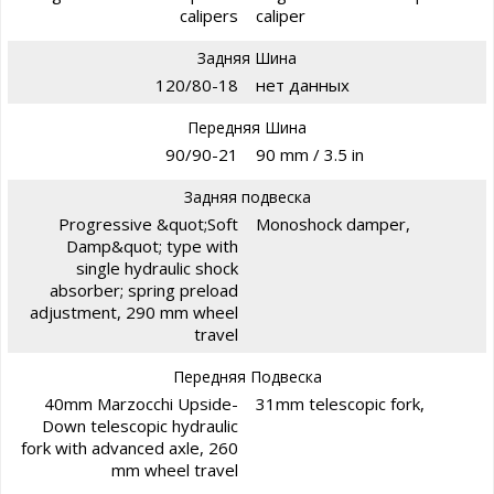
calipers
caliper
Задняя Шина
120/80-18
нет данных
Передняя Шина
90/90-21
90 mm / 3.5 in
Задняя подвеска
Progressive &quot;Soft
Monoshock damper,
Damp&quot; type with
single hydraulic shock
absorber; spring preload
adjustment, 290 mm wheel
travel
Передняя Подвеска
40mm Marzocchi Upside-
31mm telescopic fork,
Down telescopic hydraulic
fork with advanced axle, 260
mm wheel travel