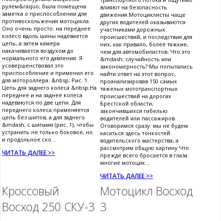
рулем&raquo; была помещена
влияют на безопасность
заметка о приспособлении для
движения.Мотоциклисты чаще
противоскольжения мотоцикла.
других водителей оказываются
Оно очень просто: на переднее
участниками дорожных
колесо вдоль шины надевается
происшествий, и последствия для
цепь, а затем камера
них, как правило, более тяжкие,
накачивается воздухом до
чем для автомобилистов. Что это
нормального его давления. Я
&mdash; случайность или
усовершенствовал это
закономерность? Мы попытались
приспособление и применил его
найти ответ на этот вопрос,
для мотороллера. &nbsp; Рис. 1.
проанализировав 150 самых
Цепь для заднего колеса &nbsp;На
тяжелых мототранспортных
переднее и на заднее колеса
происшествий на дорогах
надеваются по две цепи. Для
Брестской области,
переднего колеса применяется
закончившихся гибелью
цепь без шипов, а для заднего
водителей или пассажиров.
&mdash; с шипами (рис. 1), чтобы
Оговоримся сразу: мы не будем
устранить не только боковое, но
касаться здесь тонкостей
и продольное ско...
водительского мастерства, а
рассмотрим общую картину.Что
ЧИТАТЬ ДАЛЕЕ >>
прежде всего бросается в глаза:
многие мотоцик...
ЧИТАТЬ ДАЛЕЕ >>
Кроссовый
Мотоцикл Восход
Восход 250 СКУ-3
3