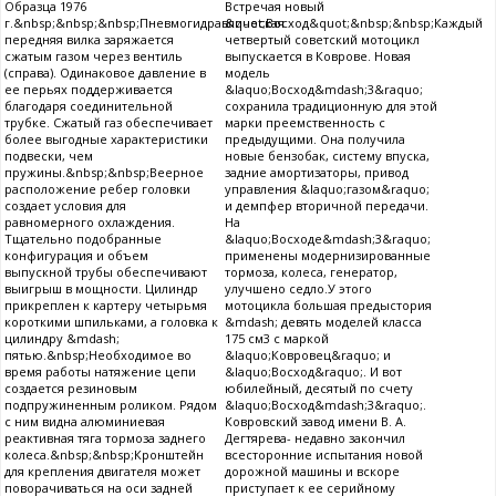
Образца 1976
Встречая новый
г.&nbsp;&nbsp;&nbsp;Пневмогидравлическая
&quot;Восход&quot;&nbsp;&nbsp;Каждый
передняя вилка заряжается
четвертый советский мотоцикл
сжатым газом через вентиль
выпускается в Коврове. Новая
(справа). Одинаковое давление в
модель
ее перьях поддерживается
&laquo;Восход&mdash;3&raquo;
благодаря соединительной
сохранила традиционную для этой
трубке. Сжатый газ обеспечивает
марки преемственность с
более выгодные характеристики
предыдущими. Она получила
подвески, чем
новые бензобак, систему впуска,
пружины.&nbsp;&nbsp;Веерное
задние амортизаторы, привод
расположение ребер головки
управления &laquo;газом&raquo;
создает условия для
и демпфер вторичной передачи.
равномерного охлаждения.
На
Тщательно подобранные
&laquo;Восходе&mdash;3&raquo;
конфигурация и объем
применены модернизированные
выпускной трубы обеспечивают
тормоза, колеса, генератор,
выигрыш в мощности. Цилиндр
улучшено седло.У этого
прикреплен к картеру четырьмя
мотоцикла большая предыстория
короткими шпильками, а головка к
&mdash; девять моделей класса
цилиндру &mdash;
175 см3 с маркой
пятью.&nbsp;Необходимое во
&laquo;Ковровец&raquo; и
время работы натяжение цепи
&laquo;Восход&raquo;. И вот
создается резиновым
юбилейный, десятый по счету
подпружиненным роликом. Рядом
&laquo;Восход&mdash;3&raquo;.
с ним видна алюминиевая
Ковровский завод имени В. А.
реактивная тяга тормоза заднего
Дегтярева- недавно закончил
колеса.&nbsp;&nbsp;Кронштейн
всесторонние испытания новой
для крепления двигателя может
дорожной машины и вскоре
поворачиваться на оси задней
приступает к ее серийному