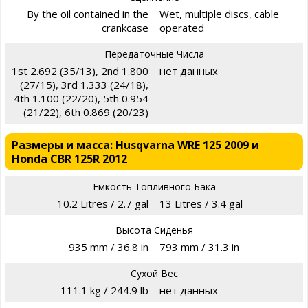
By the oil contained in the
Wet, multiple discs, cable
crankcase
operated
Передаточные Числа
1st 2.692 (35/13), 2nd 1.800
нет данных
(27/15), 3rd 1.333 (24/18),
4th 1.100 (22/20), 5th 0.954
(21/22), 6th 0.869 (20/23)
Размеры и масса: Husqvarna WRE 125 2009 и
Honda CBR 125R 2012
Емкость Топливного Бака
10.2 Litres / 2.7 gal
13 Litres / 3.4 gal
Высота Сиденья
935 mm / 36.8 in
793 mm / 31.3 in
Сухой Вес
111.1 kg / 244.9 lb
нет данных