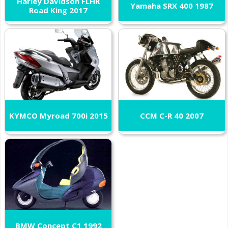
Harley Davidson FLHR
Yamaha SRX 400 1987
Road King 2017
KYMCO Myroad 700i 2015
CCM C-R 40 2007
BMW Concept C1 1992