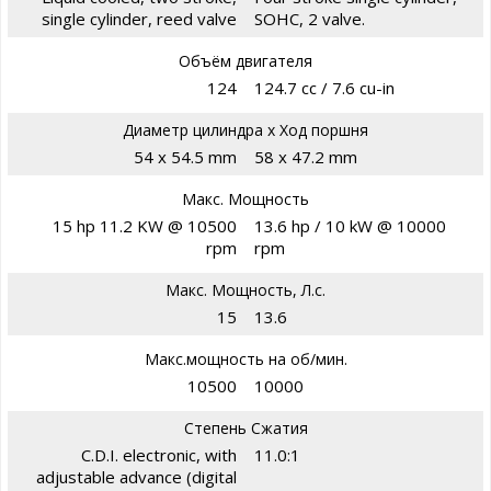
single cylinder, reed valve
SOHC, 2 valve.
Объём двигателя
124
124.7 cc / 7.6 cu-in
Диаметр цилиндра х Ход поршня
54 x 54.5 mm
58 x 47.2 mm
Макс. Мощность
15 hp 11.2 KW @ 10500
13.6 hp / 10 kW @ 10000
rpm
rpm
Макс. Мощность, Л.с.
15
13.6
Макс.мощность на об/мин.
10500
10000
Степень Сжатия
C.D.I. electronic, with
11.0:1
adjustable advance (digital