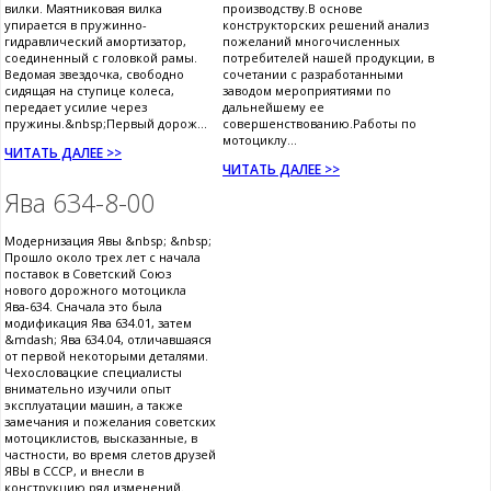
вилки. Маятниковая вилка
производству.В основе
упирается в пружинно-
конструкторских решений анализ
гидравлический амортизатор,
пожеланий многочисленных
соединенный с головкой рамы.
потребителей нашей продукции, в
Ведомая звездочка, свободно
сочетании с разработанными
сидящая на ступице колеса,
заводом мероприятиями по
передает усилие через
дальнейшему ее
пружины.&nbsp;Первый дорож...
совершенствованию.Работы по
мотоциклу...
ЧИТАТЬ ДАЛЕЕ >>
ЧИТАТЬ ДАЛЕЕ >>
Ява 634-8-00
Модернизация Явы &nbsp; &nbsp;
Прошло около трех лет с начала
поставок в Советский Союз
нового дорожного мотоцикла
Ява-634. Сначала это была
модификация Ява 634.01, затем
&mdash; Ява 634.04, отличавшаяся
от первой некоторыми деталями.
Чехословацкие специалисты
внимательно изучили опыт
эксплуатации машин, а также
замечания и пожелания советских
мотоциклистов, высказанные, в
частности, во время слетов друзей
ЯВЫ в СССР, и внесли в
конструкцию ряд изменений.