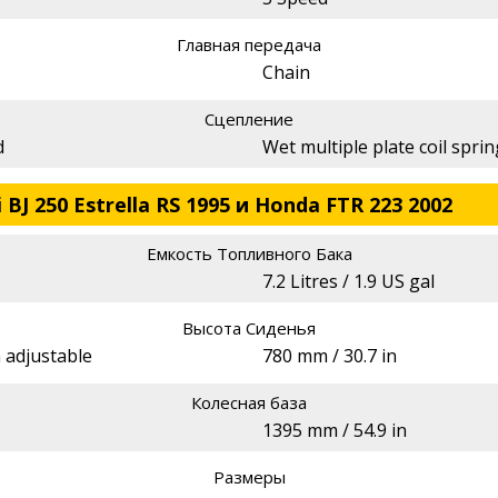
Главная передача
Chain
Сцепление
d
Wet multiple plate coil spri
BJ 250 Estrella RS 1995 и Honda FTR 223 2002
Емкость Топливного Бака
7.2 Litres / 1.9 US gal
Высота Сиденья
n adjustable
780 mm / 30.7 in
Колесная база
1395 mm / 54.9 in
Размеры