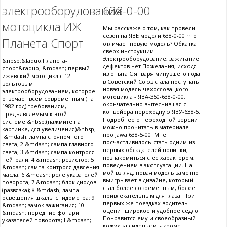
электрооборудования
638-0-00
мотоцикла ИЖ
Мы расскаже о том, как провели
сезон на ЯВЕ модели 638-0-00 Что
Планета Спорт
отличает новую модель? Обкатка
сверх инструкции
Электрооборудование, зажигание:
&nbsp;&laquo;Планета-
дефектов нет Пожелания, исходя
спорт&raquo; &mdash; первый
из опыта С января минувшего года
ижевский мотоцикл с 12-
в Советский Союз стала поступать
вольтовым
новая модель чехословацкого
электрооборудованием, которое
мотоцикла - ЯВА-350-638-0-00,
отвечает всем современным (на
окончательно вытеснившая с
1982 год) требованиям,
конвейера переходную ЯВУ-638-5.
предъявляемым к этой
Подробнее о переходной версии
системе.&nbsp;(нажмите на
можно прочитать в материале
картинке, для увеличения)&nbsp;
про Jawa 638-5-00. Мне
I&mdash; лампа стояночного
посчастливилось стать одним из
света; 2 &mdash; лампа главного
первых обладателей новинки,
света; 3 &mdash; лампа контроля
познакомиться с ее характером,
нейтрали; 4 &mdash; резистор; 5
поведением в эксплуатации. На
&mdash; лампа контроля давления
мой взгляд, новая модель заметно
масла; 6 &mdash; реле указателей
выигрывает в дизайне, который
поворота; 7 &mdash; блок диодов
стал более современным, более
(развязка); 8 &mdash; лампа
привлекательным для глаза. При
освещения шкалы спидометра; 9
первых же поездках водитель
&mdash; замок зажигания; 10
оценит широкое и удобное седло.
&mdash; передние фонари
Понравится ему и своеобразный
указателей поворота; II&mdash;
кожух за сиденьем, - кроме