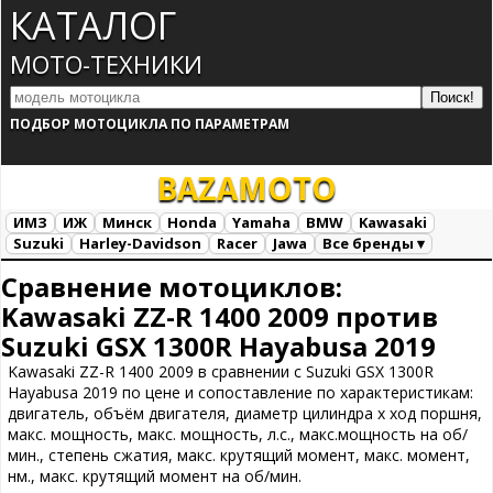
КАТАЛОГ
МОТО-ТЕХНИКИ
ПОДБОР МОТОЦИКЛА ПО ПАРАМЕТРАМ
BAZA
MOTO
ИМЗ
ИЖ
Минск
Honda
Yamaha
BMW
Kawasaki
Suzuki
Harley-Davidson
Racer
Jawa
Все бренды ▾
Все марки
Загрузка...
Сравнение мотоциклов:
Kawasaki ZZ-R 1400 2009 против
Suzuki GSX 1300R Hayabusa 2019
Kawasaki ZZ-R 1400 2009 в сравнении с Suzuki GSX 1300R
Hayabusa 2019 по цене и сопоставление по характеристикам:
двигатель, объём двигателя, диаметр цилиндра х ход поршня,
макс. мощность, макс. мощность, л.с., макс.мощность на об/
мин., степень сжатия, макс. крутящий момент, макс. момент,
нм., макс. крутящий момент на об/мин.