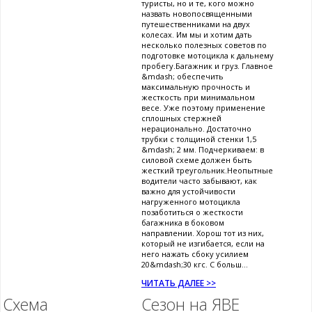
туристы, но и те, кого можно
назвать новопосвященными
путешественниками на двух
колесах. Им мы и хотим дать
несколько полезных советов по
подготовке мотоцикла к дальнему
пробегу.Багажник и груз. Главное
&mdash; обеспечить
максимальную прочность и
жесткость при минимальном
весе. Уже поэтому применение
сплошных стержней
нерационально. Достаточно
трубки с толщиной стенки 1,5
&mdash; 2 мм. Подчеркиваем: в
силовой схеме должен быть
жесткий треугольник.Неопытные
водители часто забывают, как
важно для устойчивости
нагруженного мотоцикла
позаботиться о жесткости
багажника в боковом
направлении. Хорош тот из них,
который не изгибается, если на
него нажать сбоку усилием
20&mdash;30 кгс. С больш...
ЧИТАТЬ ДАЛЕЕ >>
Схема
Сезон на ЯВЕ