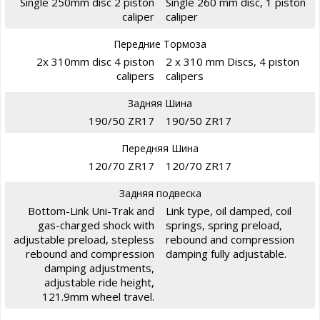
Single 250mm disc 2 piston
Single 260 mm disc, 1 piston
caliper
caliper
Передние Тормоза
2x 310mm disc 4 piston
2 x 310 mm Discs, 4 piston
calipers
calipers
Задняя Шина
190/50 ZR17
190/50 ZR17
Передняя Шина
120/70 ZR17
120/70 ZR17
Задняя подвеска
Bottom-Link Uni-Trak and
Link type, oil damped, coil
gas-charged shock with
springs, spring preload,
adjustable preload, stepless
rebound and compression
rebound and compression
damping fully adjustable.
damping adjustments,
adjustable ride height,
121.9mm wheel travel.