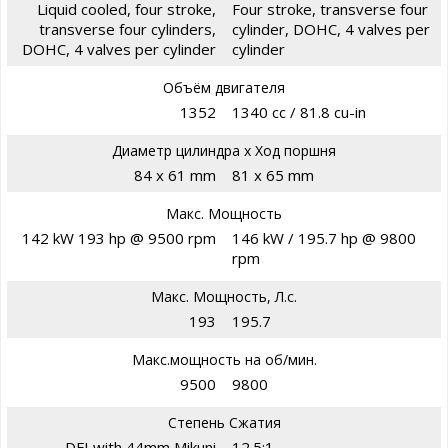
Liquid cooled, four stroke,
Four stroke, transverse four
transverse four cylinders,
cylinder, DOHC, 4 valves per
DOHC, 4 valves per cylinder
cylinder
Объём двигателя
1352
1340 cc / 81.8 cu-in
Диаметр цилиндра х Ход поршня
84 x 61 mm
81 x 65 mm
Макс. Мощность
142 kW 193 hp @ 9500 rpm
146 kW / 195.7 hp @ 9800
rpm
Макс. Мощность, Л.с.
193
195.7
Макс.мощность на об/мин.
9500
9800
Степень Сжатия
DFI with 44mm Mikuni
12.5:1