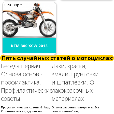
335000р.*
KTM 300 XCW 2013
Пять случайных статей о мотоциклах:
Беседа первая.
Лаки, краски,
Основа основ -
эмали, грунтовки
профилактика.
и шпатлевки. О
Профилактические
лакокрасочных
советы
материалах
Профилактические советы &nbsp;
О лакокрасочных материалах Все
От потока машин, идущих по
детали автомобиля,