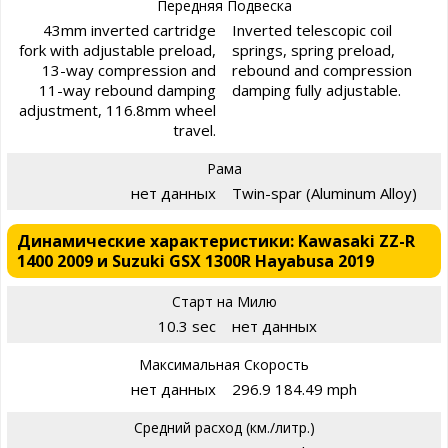
Передняя Подвеска
43mm inverted cartridge
Inverted telescopic coil
fork with adjustable preload,
springs, spring preload,
13-way compression and
rebound and compression
11-way rebound damping
damping fully adjustable.
adjustment, 116.8mm wheel
travel.
Рама
нет данных
Twin-spar (Aluminum Alloy)
Динамические характеристики: Kawasaki ZZ-R
1400 2009 и Suzuki GSX 1300R Hayabusa 2019
Старт на Милю
10.3 sec
нет данных
Максимальная Скорость
нет данных
296.9 184.49 mph
Средний расход (км./литр.)