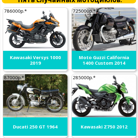
786000р.*
725000р.*
Kawasaki Versys 1000
Moto Guzzi California
2019
1400 Custom 2014
87000р.*
285000р.*
Ducati 250 GT 1964
Kawasaki Z750 2012