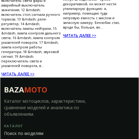
включатель света фары и
декоративной, он может нести
аварийный выключатель
утилитарную функцию: я,
зажигания; 12 &mdash;
например, помещаю туда
включатель стоп-сигнала ручного
литровую емкость с маслом и
тормоза; 13 &mdash; реле-
запасную камеру. Бензобак стал,
регулятор; 14 &mdash;
вроде бы, больше, во...
включатель лампы нейтрали; 15
&mdash; лампа контроля дальнего
ЧИТАТЬ ДАЛЕЕ >>
света; 16 &mdash; лампа контроля
указателей поворота; 17 &mdash;
лампа контроля работы
генератора; 18 &mdash; звуковой
сигнал; 19 &mdash;
переключатель света и
указателей поворота, в...
ЧИТАТЬ ДАЛЕЕ >>
BAZA
MOTO
Каталог мотоциклов, характеристики,
сравнение моделей и аналитика по
объявлениям.
КАТАЛОГ
Поиск по моделям