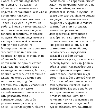
шоссе, внезапно отделяется
подверженные коррозии, имеют
мотоцикл. Он съезжает на
защитное покрытие. Оно есть на
обочину и останавливается.
болтах и гайках, на деталях
Водитель соскакивает на землю и
двигателя и шасси, на кузове. Но
склоняется над своим
везде оно разное. Мелкие детали
закапризничавшим помощником.
защищают гальваническими
Теперь ему уже не успеть на
покрытиями, крупные &mdash;
работу. Вчера он тоже опоздал. У
красят. При этом используют
мотоцикла засорилась подача
множество различных
топлива, и водитель, впопыхах
лакокрасочных материалов,
продувая бензопровод, вдоволь
разобраться в которых без
хлебнул бензина. А сегодня вот
специальных знаний непросто. У
лопнул трос сцепления.
них разное назначение, они
Мотоциклист на ветру торопливо
совместимы или, наоборот,
загибает колющие пальцы
несовместимы, нуждаются
проволочки троса. Мотоцикл на
каждый в особом методе
обочине &mdash; это
нанесения и сушки, имеют свою
чрезвычайное происшествие.
систему буквенных и цифровых
Водитель, попавший в такое
обозначений. Как разобраться в
незавидное положение, &mdash;
многообразии лакокрасочных
примерно то же, что двоечник в
материалов, необходимых для
школе. Некоторые такие горе-
ремонтных работ автолюбителю?
мотоциклисты, подобно
Об этом и пойдет речь в статье
двоечникам, ищущим спасения в
кандидата химических наук В.
шпаргалках, стали даже
БАЕНКЕВИЧА. Главное свойство
своеобразными специалистами.
лакокрасочных материалов
Они разрабатывают и
&mdash; способность при
совершенствуют способы
нанесении их на окрашиваемые
ремонта мотоцикла в пути.
поверхности и последующей
Конечно, неплохо уметь быстро
сушке образовывать защитные