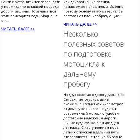
найти и устранить неисправности
или декоративные пленки,
у неожиданно вставшей посреди
называемые покрытиями. Именно
дороги машины. Но заниматься
поэтому основу таких материалов
этим приходится ведь &laquo;не
составляют пленкообразующие ...
от ...
ЧИТАТЬ ДАЛЕЕ >>
ЧИТАТЬ ДАЛЕЕ >>
Несколько
полезных советов
по подготовке
мотоцикла к
дальнему
пробегу
На двух колесах в дорогу дальнюю
Сегодня мототурист, даже
окажись он в тысячах километров
от дома, уже никого не удивит:
современный мотоцикл удобен,
достаточно надежен, а дороги
нынче куда лучше, чем двадцать
лет назад. С наступлением поры
летних отпусков в дальний путь
отправляются не только бывалые