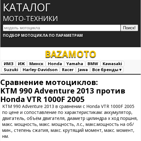
КАТАЛОГ
МОТО-ТЕХНИКИ
ПОДБОР МОТОЦИКЛА ПО ПАРАМЕТРАМ
BAZA
MOTO
ИМЗ
ИЖ
Минск
Honda
Yamaha
BMW
Kawasaki
Suzuki
Harley-Davidson
Racer
Jawa
Все бренды ▾
Все марки
Загрузка...
Сравнение мотоциклов:
KTM 990 Adventure 2013 против
Honda VTR 1000F 2005
KTM 990 Adventure 2013 в сравнении с Honda VTR 1000F 2005
по цене и сопоставление по характеристикам: аккумулятор,
двигатель, объём двигателя, диаметр цилиндра х ход поршня,
макс. мощность, макс. мощность, л.с., макс.мощность на об/
мин., степень сжатия, макс. крутящий момент, макс. момент,
нм.