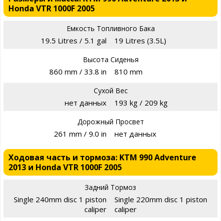
Honda VTR 1000F 2005
Емкость Топливного Бака
19.5 Litres / 5.1 gal
19 Litres (3.5L)
Высота Сиденья
860 mm / 33.8 in
810 mm
Сухой Вес
нет данных
193 kg / 209 kg
Дорожный Просвет
261 mm / 9.0 in
нет данных
Ходовая часть и тормоза: KTM 990 Adventure
2013 и Honda VTR 1000F 2005
Задний Тормоз
Single 240mm disc 1 piston
Single 220mm disc 1 piston
caliper
caliper