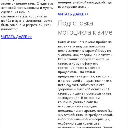
поперек учебной площадкой, где
законтриванием гаек. Следить за
вам хорошо знако...
затяжкой гаек маховика и муфты
сцепления нужно
ЧИТАТЬ ДАЛЕЕ >>
систематически. Корончатая
шайба в муфте сцепления может
Подготовка
быть заменена разрезной. Если
виновато р...
мотоцикла к зиме
ЧИТАТЬ ДАЛЕЕ >>
Кому из нас не знакома проблема
весеннего запуска мотоцикла
после зимовки в гараже? Кому не
знакома, может дальше не читать.
Кто мотоцикл покупает чиста на
сезон, и кому пофигу его
состояние, тоже может не
продолжать. Эта статья
предназначена для тех, кто холит
и лелеет свой аппарат, пылинки с
него сдувает, заботится о его
здоровье и высокой остаточной
стоимости даже после долгих лет
эксплуатации. В основном,
конечно, данные советы
относятся к уже изрядно
поездившим аппаратам, новые (до
4-5 лет) обычно не требуют какой-
либо специальной консервации,
особенно если хранятся в
отапливаемом помещении. Перед