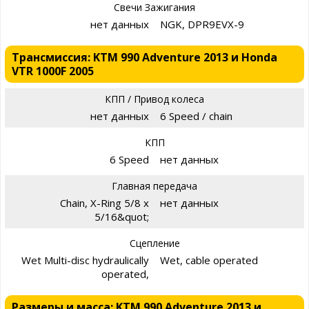
Свечи Зажигания
нет данных
NGK, DPR9EVX-9
Трансмиссия: KTM 990 Adventure 2013 и Honda
VTR 1000F 2005
КПП / Привод колеса
нет данных
6 Speed / chain
КПП
6 Speed
нет данных
Главная передача
Chain, X-Ring 5/8 x
нет данных
5/16&quot;
Сцепление
Wet Multi-disc hydraulically
Wet, cable operated
operated,
Размеры и масса: KTM 990 Adventure 2013 и