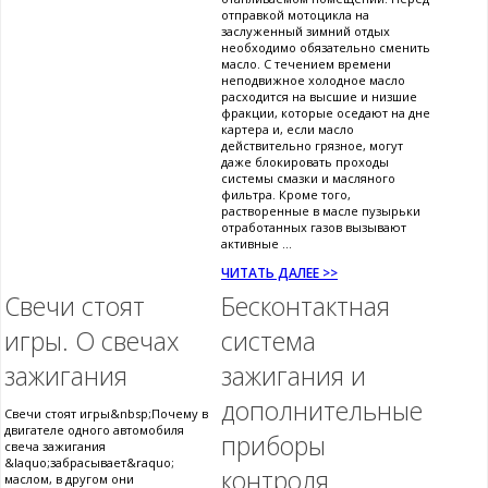
отправкой мотоцикла на
заслуженный зимний отдых
необходимо обязательно сменить
масло. С течением времени
неподвижное холодное масло
расходится на высшие и низшие
фракции, которые оседают на дне
картера и, если масло
действительно грязное, могут
даже блокировать проходы
системы смазки и масляного
фильтра. Кроме того,
растворенные в масле пузырьки
отработанных газов вызывают
активные ...
ЧИТАТЬ ДАЛЕЕ >>
Свечи стоят
Бесконтактная
игры. О свечах
система
зажигания
зажигания и
дополнительные
Свечи стоят игры&nbsp;Почему в
двигателе одного автомобиля
приборы
свеча зажигания
&laquo;забрасывает&raquo;
контроля
маслом, в другом они