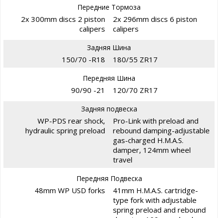
Передние Тормоза
2x 300mm discs 2 piston
2x 296mm discs 6 piston
calipers
calipers
Задняя Шина
150/70 -R18
180/55 ZR17
Передняя Шина
90/90 -21
120/70 ZR17
Задняя подвеска
WP-PDS rear shock,
Pro-Link with preload and
hydraulic spring preload
rebound damping-adjustable
gas-charged H.M.A.S.
damper, 124mm wheel
travel
Передняя Подвеска
48mm WP USD forks
41mm H.M.A.S. cartridge-
type fork with adjustable
spring preload and rebound