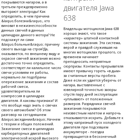
покрываются нагаром, а в
двигателя Jawa
третьем преждевременно
выгорают электроды! Как
638
определить, в чем причина
&laquo;болезни&raquo;, кто
виноват в нежизнеспособности
Владельцы мотоциклов Jawa 638
данных свечей в данных
хорошо знают, что такое
цилиндрах данного мотора? Не
«характер» штатной контактной
подскажут ли сами
системы зажигания. Эта система,
&laquo;больные&raquo; причину
верой и правдой служившая на
своего выхода на строя?Да,
многих мотоциклах прошлого, со
оказывается, по внешнему виду и
временем начинает
окраске свечей зажигания можно
преподносить неприятные
достаточно точно определить,
сюрпризы. Контакты прерывателя
соответствует ли калильное число
имеют привычку гореть «в дым»
свечи условиям ее работы,
за считанные версты пробега.
нормально ли подобраны
Даже если их удается уберечь от
опережение зажигания и состав
нагара, выставленные с
рабочей смеси,
ювелирной точностью зазоры
удовлетворительна ли
спустя пару дней эксплуатации
компрессия в цилиндрах
«уплывают» от положенных
двигателя. А каковы признаки? И
размеров. Разрядники свечей
что вообще надо знать о свечах
зажигания покрываются
своего автомобиля? Об этом
неизвестным налетом и напрочь
разговор на сегодняшнем
отказываются искрить. Добавьте к
&laquo;заседании&raquo;.Начнем
этому капризный пуск холодного
с теории и общих положений.
двигателя при подсевшем
Зажигание смеси в цилиндрах
аккумуляторе - поездка
карбюраторных двигателей
превращается в бесконечный
электрической искрой высокого