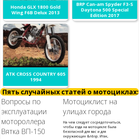
BRP Can-am Spyder F3-S
Honda GLX 1800 Gold
Daytona 500 Special
Wing F6B Delux 2013
Edition 2017
ATK CROSS COUNTRY 605
1994
Пять случайных статей о мотоциклах:
Вопросы по
Мотоциклист на
эксплуатации
улицах города
мотороллера
На чем следует сосредоточиться,
чтобы езда на мотоцикле была
Вятка ВП-150
безопасной для вас и для
окружающих &nbsp; Итак,