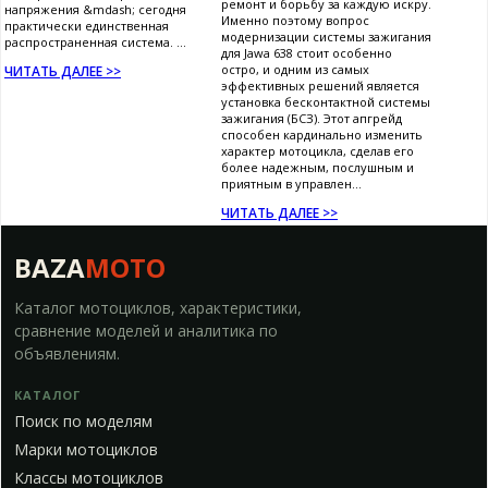
ремонт и борьбу за каждую искру.
напряжения &mdash; сегодня
Именно поэтому вопрос
практически единственная
модернизации системы зажигания
распространенная система. ...
для Jawa 638 стоит особенно
остро, и одним из самых
ЧИТАТЬ ДАЛЕЕ >>
эффективных решений является
установка бесконтактной системы
зажигания (БСЗ). Этот апгрейд
способен кардинально изменить
характер мотоцикла, сделав его
более надежным, послушным и
приятным в управлен...
ЧИТАТЬ ДАЛЕЕ >>
BAZA
MOTO
Каталог мотоциклов, характеристики,
сравнение моделей и аналитика по
объявлениям.
КАТАЛОГ
Поиск по моделям
Марки мотоциклов
Классы мотоциклов