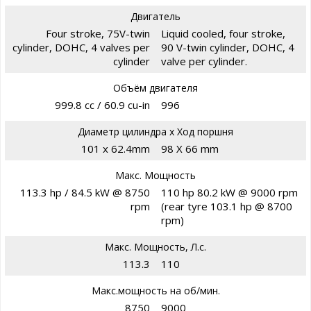
Двигатель
Four stroke, 75V-twin
Liquid cooled, four stroke,
cylinder, DOHC, 4 valves per
90 V-twin cylinder, DOHC, 4
cylinder
valve per cylinder.
Объём двигателя
999.8 cc / 60.9 cu-in
996
Диаметр цилиндра х Ход поршня
101 x 62.4mm
98 X 66 mm
Макс. Мощность
113.3 hp / 84.5 kW @ 8750
110 hp 80.2 kW @ 9000 rpm
rpm
(rear tyre 103.1 hp @ 8700
rpm)
Макс. Мощность, Л.с.
113.3
110
Макс.мощность на об/мин.
8750
9000