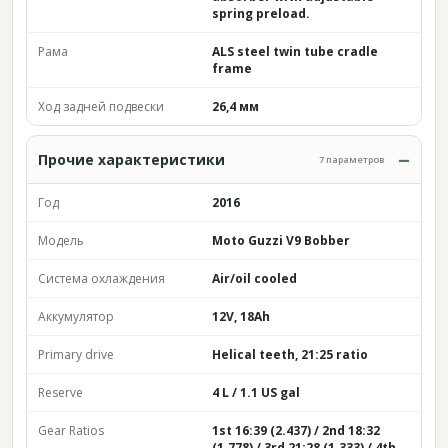
spring preload.
Рама
ALS steel twin tube cradle
frame
Ход задней подвески
26,4 мм
Прочие характеристики
7 параметров
Год
2016
Модель
Moto Guzzi V9 Bobber
Система охлаждения
Air/oil cooled
Аккумулятор
12V, 18Ah
Primary drive
Helical teeth, 21:25 ratio
Reserve
4 L / 1.1 US gal
Gear Ratios
1st 16:39 (2.437) / 2nd 18:32
(1.778) / 3rd 21:28 (1.333) / 4th