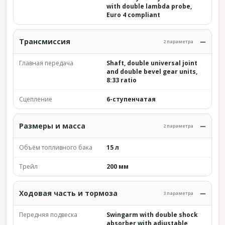
with double lambda probe,
Euro 4 compliant
Трансмиссия
2 параметра
Главная передача
Shaft, double universal joint
and double bevel gear units,
8:33 ratio
Сцепление
6-ступенчатая
Размеры и масса
2 параметра
Объём топливного бака
15 л
Трейл
200 мм
Ходовая часть и тормоза
3 параметра
Передняя подвеска
Swingarm with double shock
absorber with adjustable