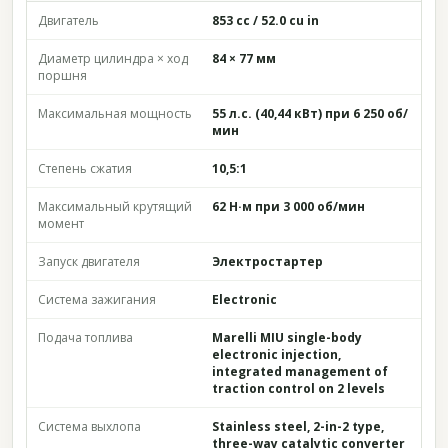
Двигатель
853 cc / 52.0 cu in
Диаметр цилиндра × ход
84 × 77 мм
поршня
Максимальная мощность
55 л.с. (40,44 кВт) при 6 250 об/
мин
Степень сжатия
10,5:1
Максимальный крутящий
62 Н·м при 3 000 об/мин
момент
Запуск двигателя
Электростартер
Система зажигания
Electronic
Подача топлива
Marelli MIU single-body
electronic injection,
integrated management of
traction control on 2 levels
Система выхлопа
Stainless steel, 2-in-2 type,
three-way catalytic converter