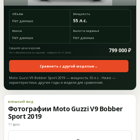
Объём
Мощность
55 л.с.
Нет данных
Масса
Высота сиденья
Нет данных
Нет данных
Средняя цена в архиве
799 000 ₽
По 1 объявлению из архива · собрано 16.11.2020
Сравнить с другой моделью
→
Moto Guzzi V9 Bobber Sport 2019 — мощность 55 л.с.. Ниже —
характеристики, другие годы и модели для сравнения.
ВНЕШНИЙ ВИД
Фотографии Moto Guzzi V9 Bobber
Sport 2019
11 фото