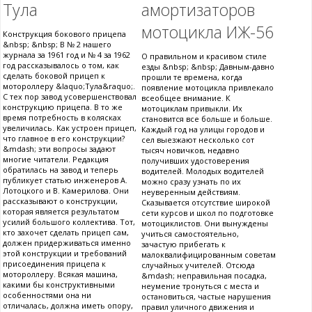
Тула
амортизаторов
мотоцикла ИЖ-56
Конструкция бокового прицепа
&nbsp; &nbsp; В № 2 нашего
журнала за 1961 год и № 4 за 1962
О правильном и красивом стиле
год рассказывалось о том, как
езды &nbsp; &nbsp; Давным-давно
сделать боковой прицеп к
прошли те времена, когда
мотороллеру &laquo;Тула&raquo;.
появление мотоцикла привлекало
С тех пор завод усовершенствовал
всеобщее внимание. К
конструкцию прицепа. В то же
мотоциклам привыкли. Их
время потребность в колясках
становится все больше и больше.
увеличилась. Как устроен прицеп,
Каждый год на улицы городов и
что главное в его конструкции?
сел выезжают несколько сот
&mdash; эти вопросы задают
тысяч новичков, недавно
многие читатели. Редакция
получивших удостоверения
обратилась на завод и теперь
водителей. Молодых водителей
публикует статью инженеров А.
можно сразу узнать по их
Лотоцкого и В. Камерилова. Они
неуверенным действиям.
рассказывают о конструкции,
Сказывается отсутствие широкой
которая является результатом
сети курсов и школ по подготовке
усилий большого коллектива. Тот,
мотоциклистов. Они вынуждены
кто захочет сделать прицеп сам,
учиться самостоятельно,
должен придерживаться именно
зачастую прибегать к
этой конструкции и требований
малоквалифицированным советам
присоединения прицепа к
случайных учителей. Отсюда
мотороллеру. Всякая машина,
&mdash; неправильная посадка,
какими бы конструктивными
неумение тронуться с места и
особенностями она ни
остановиться, частые нарушения
отличалась, должна иметь опору,
правил уличного движения и