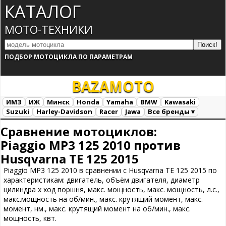
КАТАЛОГ
МОТО-ТЕХНИКИ
ПОДБОР МОТОЦИКЛА ПО ПАРАМЕТРАМ
BAZA
MOTO
ИМЗ
ИЖ
Минск
Honda
Yamaha
BMW
Kawasaki
Suzuki
Harley-Davidson
Racer
Jawa
Все бренды ▾
Все марки
Загрузка...
Сравнение мотоциклов:
Piaggio MP3 125 2010 против
Husqvarna TE 125 2015
Piaggio MP3 125 2010 в сравнении с Husqvarna TE 125 2015 по
характеристикам: двигатель, объём двигателя, диаметр
цилиндра х ход поршня, макс. мощность, макс. мощность, л.с.,
макс.мощность на об/мин., макс. крутящий момент, макс.
момент, нм., макс. крутящий момент на об/мин., макс.
мощность, квт.