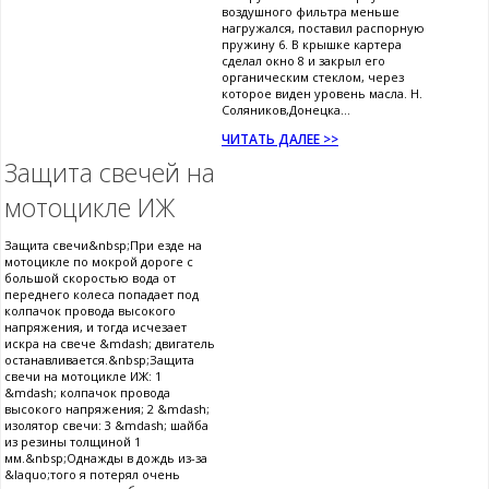
воздушного фильтра меньше
нагружался, поставил распорную
пружину 6. В крышке картера
сделал окно 8 и закрыл его
органическим стеклом, через
которое виден уровень масла. Н.
Соляников,Донецка...
ЧИТАТЬ ДАЛЕЕ >>
Защита свечей на
мотоцикле ИЖ
Защита свечи&nbsp;При езде на
мотоцикле по мокрой дороге с
большой скоростью вода от
переднего колеса попадает под
колпачок провода высокого
напряжения, и тогда исчезает
искра на свече &mdash; двигатель
останавливается.&nbsp;Защита
свечи на мотоцикле ИЖ: 1
&mdash; колпачок провода
высокого напряжения; 2 &mdash;
изолятор свечи: 3 &mdash; шайба
из резины толщиной 1
мм.&nbsp;Однажды в дождь из-за
&laquo;того я потерял очень