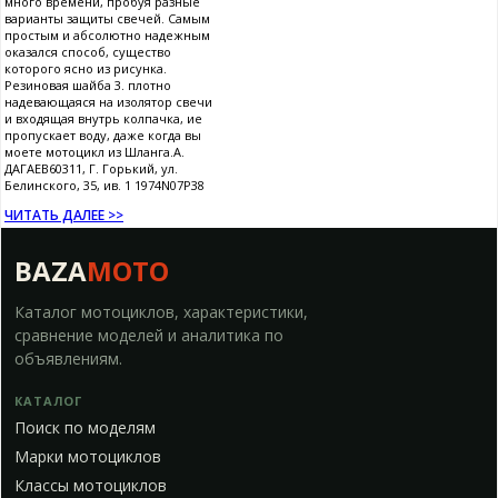
много времени, пробуя разные
варианты защиты свечей. Самым
простым и абсолютно надежным
оказался способ, существо
которого ясно из рисунка.
Резиновая шайба 3. плотно
надевающаяся на изолятор свечи
и входящая внутрь колпачка, ие
пропускает воду, даже когда вы
моете мотоцикл из Шланга.А.
ДАГАЕВ60311, Г. Горький, ул.
Белинского, 35, ив. 1 1974N07P38
ЧИТАТЬ ДАЛЕЕ >>
BAZA
MOTO
Каталог мотоциклов, характеристики,
сравнение моделей и аналитика по
объявлениям.
КАТАЛОГ
Поиск по моделям
Марки мотоциклов
Классы мотоциклов