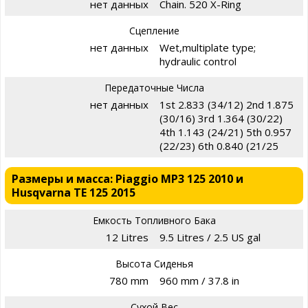
нет данных
Chain. 520 X-Ring
Сцепление
нет данных
Wet,multiplate type;
hydraulic control
Передаточные Числа
нет данных
1st 2.833 (34/12) 2nd 1.875
(30/16) 3rd 1.364 (30/22)
4th 1.143 (24/21) 5th 0.957
(22/23) 6th 0.840 (21/25
Размеры и масса: Piaggio MP3 125 2010 и
Husqvarna TE 125 2015
Емкость Топливного Бака
12 Litres
9.5 Litres / 2.5 US gal
Высота Сиденья
780 mm
960 mm / 37.8 in
Сухой Вес