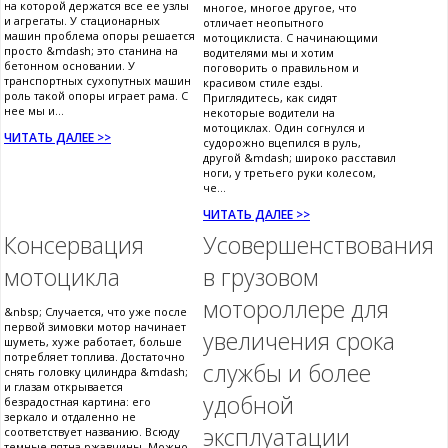
на которой держатся все ее узлы
многое, многое другое, что
и агрегаты. У стационарных
отличает неопытного
машин проблема опоры решается
мотоциклиста. С начинающими
просто &mdash; это станина на
водителями мы и хотим
бетонном основании. У
поговорить о правильном и
транспортных сухопутных машин
красивом стиле езды.
роль такой опоры играет рама. С
Приглядитесь, как сидят
нее мы и...
некоторые водители на
мотоциклах. Один согнулся и
ЧИТАТЬ ДАЛЕЕ >>
судорожно вцепился в руль,
другой &mdash; широко расставил
ноги, у третьего руки колесом,
че...
ЧИТАТЬ ДАЛЕЕ >>
Консервация
Усовершенствования
мотоцикла
в грузовом
мотороллере для
&nbsp; Случается, что уже после
первой зимовки мотор начинает
увеличения срока
шуметь, хуже работает, больше
потребляет топлива. Достаточно
службы и более
снять головку цилиндра &mdash;
и глазам открывается
удобной
безрадостная картина: его
зеркало и отдаленно не
эксплуатации
соответствует названию. Всюду
темные пятна ржавчины. Можно