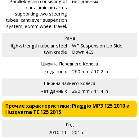
Parallelogram consisting of
нет данных
four aluminium arms
supporting two steering
tubes, cantilever suspension
system, 85mm wheel travel.
Рама
High-strength tubular steel
WP Suspension Up Side
twin cradle
Down 4CS
Ширина Переднего Колеса
нет данных
260 mm / 10.2 in
Ширина Заднего Колеса
нет данных
290 mm / 11.4 in
Прочие характеристики: Piaggio MP3 125 2010 и
Husqvarna TE 125 2015
Год
2010-11
2015