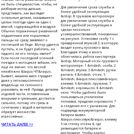
не быть специалистом, чтобы, не
Для увеличения срока службы и
разбирая мотор дальше,
более удобной эксплуатации
представить, как выглядят
&nbsp; В грузовом мотороллере
остальные детали, оказавшиеся
для увеличения срока службы и
целых полгода один на один с
более удобной эксплуатации я
влагой, содержащейся в воздухе.
сделал несколько
Обычно пораженные ржавчиной
усовершенствований, показанных
подшипники или поршневые
на рисунке. Установил скобу 1 с
пальцы не сразу заявляют о
приваренной втулкой 2, в которую
постигшей их беде. Мотор удается
входит конец пускового вала.
пустить, и он будет работать, но
Благодаря этому н много
надолго ли его теперь хватит?
облегчилась работа кикстартера.
Если после последней осенней
&nbsp; Моторный отсек грузового
поездки о мотоцикле забыли, это
мотороллере: 1 &mdash; скоба; 2
еще не значит, что весной
&mdash; втулка; 3 &mdash; ручка
неизбежно &laquo;ЧП&raquo;.
рычага; 4 &mdash; отсек; 5
Бывает, машина мало страдает
&mdash; &laquo;плюсовая&raquo;
даже у легкомысленного
клемма; 6 &mdash; пружина; 7
владельца, не склонного
&mdash; коромысло; 8 &mdash;
ухаживать за ней. Правда, деталям
окно. Чтобы удобнее было
ходовой части, оставленным
пользоваться утолителем
мокрыми и грязными, достается
поплавка, приделал коромысло 7
сильнее, потому что грязь в
и соединил его с рычажком. Для
сочетании с водой и металлом
подзаряда аккумуляторной
образует множество
батареи вывел
агрессивных...
&laquo;плюсовую&raquo; клемму
5 на стенку отсека 4, где
ЧИТАТЬ ДАЛЕЕ >>
размещаются батареи и
инструмент. Чтобы корпус