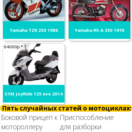
Yamaha TZR 250 1986
Yamaha R5-A 350 1970
64000р.*
SYM JoyRide 125 evo 2014
Пять случайных статей о мотоциклах:
Боковой прицеп к
Приспособление
мотороллеру
для разборки