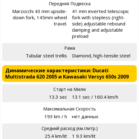
Передняя Подвеска
Marzocchi 43 mm upside-
41 mm inverted telescopic
down fork, 145mm wheel
fork with stepless (right-
travel.
side) adjustable rebound
damping and adjustable
preload
Рама
Tubular steel trellis
Diamond, high-tensile steel
Динамические характеристики: Ducati
Multistrada 620 2005 и Kawasaki Versys 650s 2009
Старт на Милю
13.3 sec
13.1 sec / 160.4 km/h
Максимальная Скорость
193 km / h
нет данных
Средний расход (км./литр.)
25.4 km/lit
1 9.3 km/lit