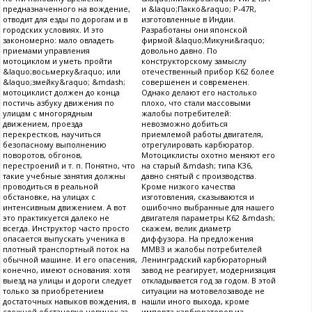
предназначенного на вождение,
и &laquo;Пакко&raquo; P-47R,
отводит для езды по дорогам и в
изготовленные в Индии.
городских условиях. И это
Разработаны они японской
закономерно: мало овладеть
фирмой &laquo;Микуни&raquo;
приемами управления
довольно давно. По
мотоциклом и уметь пройти
конструкторскому замыслу
&laquo;восьмерку&raquo; или
отечественный прибор К62 более
&laquo;змейку&raquo; &mdash;
совершенен и современен.
мотоциклист должен до конца
Однако делают его настолько
постичь азбуку движения по
плохо, что стали массовыми
улицам с многорядным
жалобы потребителей:
движением, проезда
невозможно добиться
перекрестков, научиться
приемлемой работы двигателя,
безопасному выполнению
отрегулировать карбюратор.
поворотов, обгонов,
Мотоциклисты охотно меняют его
перестроений и т. п. Понятно, что
на старый &mdash; типа К36,
такие учебные занятия должны
давно снятый с производства.
проводиться в реальной
Кроме низкого качества
обстановке, на улицах с
изготовления, сказываются и
интенсивным движением. А вот
ошибочно выбранные для нашего
это практикуется далеко не
двигателя параметры К62 &mdash;
всегда. Инструктор часто просто
скажем, велик диаметр
опасается выпускать ученика в
диффузора. На предложения
плотный транспортный поток на
ММВЗ и жалобы потребителей
обычной машине. И его опасения,
Ленинградский карбюраторный
конечно, имеют основания: хотя
завод не реагирует, модернизация
выезд на улицы и дороги следует
откладывается год за годом. В этой
только за приобретением
ситуации на мотовелозаводе не
достаточных навыков вождения, в
нашли иного выхода, кроме
сложной обстановке новичок за
импорта карбюраторов из