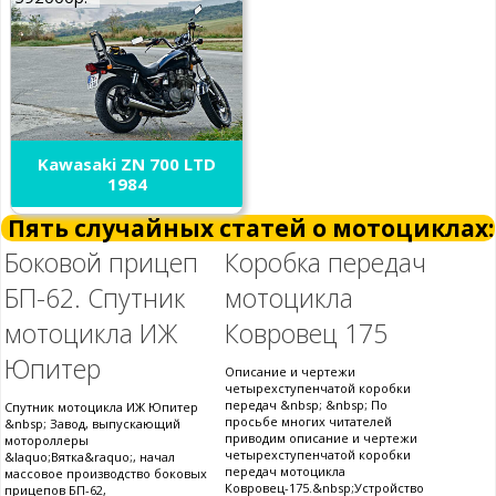
Kawasaki ZN 700 LTD
1984
Пять случайных статей о мотоциклах:
Боковой прицеп
Коробка передач
БП-62. Спутник
мотоцикла
мотоцикла ИЖ
Ковровец 175
Юпитер
Описание и чертежи
четырехступенчатой коробки
передач &nbsp; &nbsp; По
Спутник мотоцикла ИЖ Юпитер
просьбе многих читателей
&nbsp; Завод, выпускающий
приводим описание и чертежи
мотороллеры
четырехступенчатой коробки
&laquo;Вятка&raquo;, начал
передач мотоцикла
массовое производство боковых
Ковровец-175.&nbsp;Устройство
прицепов БП-62,