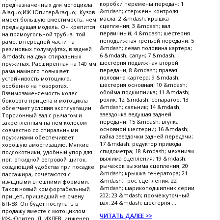
коробки перемены передач: 1
предназначенных для мотоцикла
&mdash; стержень контроля
&laquo;ИЖ-Юпитер&raquo;. Кузов
масла; 2 &mdash; крышка
имеет большую вместимость, чем
сцепления; 3 &mdash; вал
предыдущая модель. Он крепится
первичный; 4 &mdash; шестерня
на прямоугольной трубча- той
неподвижная третьей передачи; 5
раме: в передней части на
&mdash; левая половина картера;
резиновых полумуфтах, в задней
6 &mdash; сапун; 7 &mdash;
&mdash; на двух спиральных
шестерня подвижная второй
пружинах. Расширенная на 140 мм
передачи; 8 &mdash; правая
рама намного повышает
половина картера; 9 &mdash;
устойчивость мотоцикла,
шестерня основная; 10 &mdash;
особенно на поворотах.
обойма подшипника; 11 &mdash;
Взаимозаменяемость колес
ролик; 12 &mdash; сепаратор; 13
бокового прицепа и мотоцикла
&mdash; сальник; 14 &mdash;
облегчает условия эксплуатации.
звездочка ведущая задней
Торсионный вал с рычагом и
передачи; 15 &mdash; втулка
закрепленным на нем колесом
основной шестерни; 16 &mdash;
совместно со спиральными
гайка звездочки задней передачи;
пружинами обеспечивает
17 &mdash; редуктор привода
хорошую амортизацию. Мягкие
спидометра; 18 &mdash; механизм
подлокотники, удобный упор для
выжима сцепления; 19 &mdash;
ног, откидной ветровой щиток,
рычажок выжима сцепления; 20
создающий удобства при посадке
&mdash; крышка генератора; 21
пассажира, сочетаются с
&mdash; трос сцепления; 22
изящными внешними формами.
&mdash; шарикоподшипник серии
Таков новый комфортабельный
202; 23 &mdash; промежуточный
прицеп, пришедший на смену
вал; 24 &mdash; шестерня ...
БП-58. Он будет поступать в
продажу вместе с мотоциклом
ЧИТАТЬ ДАЛЕЕ >>
ИЖ-Юпитер. Л. ИХЛЕВ, инженер