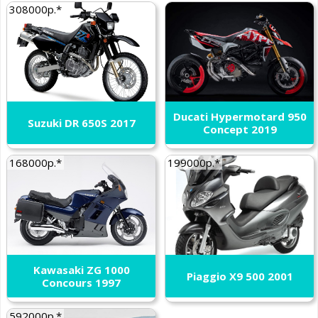
308000р.*
Ducati Hypermotard 950
Suzuki DR 650S 2017
Concept 2019
168000р.*
199000р.*
Kawasaki ZG 1000
Piaggio X9 500 2001
Concours 1997
592000р.*