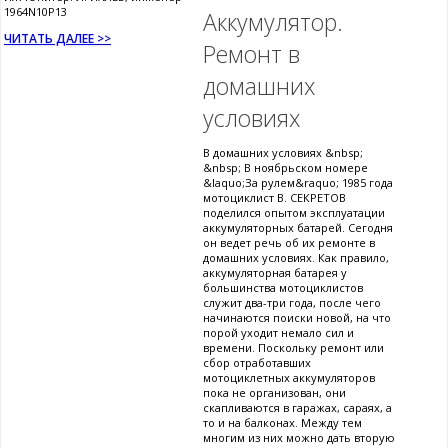
1964N10P13
Аккумулятор.
ЧИТАТЬ ДАЛЕЕ >>
Ремонт в
домашних
условиях
В домашних условиях &nbsp;
&nbsp; В ноябрьском номере
&laquo;За рулем&raquo; 1985 года
мотоциклист В. СЕКРЕТОВ
поделился опытом эксплуатации
аккумуляторных батарей. Сегодня
он ведет речь об их ремонте в
домашних условиях. Как правило,
аккумуляторная батарея у
большинства мотоциклистов
служит два-три года, после чего
начинаются поиски новой, на что
порой уходит немало сил и
времени. Поскольку ремонт или
сбор отработавших
мотоциклетных аккумуляторов
пока не организован, они
скапливаются в гаражах, сараях, а
то и на балконах. Между тем
многим из них можно дать вторую