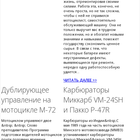
жизнь, отремонтировав своими
силами. Работа эта, конечно, не
очень проста, но не так сложна,
чтобы с ней не справился
мотоциклист, самостоятельно
обслуживающий машину. Она не
только выручит вас в трудном
положении, но и обогатит новыми
знаниями и навыками, поможет
государству сэкономить ценное
сырье. В связи с тем, что
некоторые батареи имеют
неустранимые дефекты,
выявляющиеся при ремонте,
нередко одну работоспособную
удается...
ЧИТАТЬ ДАЛЕЕ >>
Дублирующее
Карбюраторы
управление на
Миккарб VM-24SH
мотоцикле М-72
и Пакко P-47R
Мотоциклом управляют двое
Карбюраторы из Индии&nbsp;С
&nbsp; &nbsp; Слово
мая 1989 года на часть мотоциклов
преподавателю Программа
Минского мотовелозавода (ММВЗ)
подготовки водителей мотоциклов
устанавливают карбюраторы
почти половину времени,
&laquo;Миккарб&raquo; VM-24SH