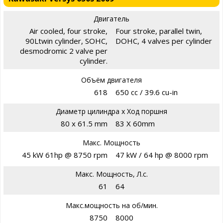
Двигатель
Air cooled, four stroke,
Four stroke, parallel twin,
90Ltwin cylinder, SOHC,
DOHC, 4 valves per cylinder
desmodromic 2 valve per
cylinder.
Объём двигателя
618
650 cc / 39.6 cu-in
Диаметр цилиндра х Ход поршня
80 x 61.5 mm
83 X 60mm
Макс. Мощность
45 kW 61hp @ 8750 rpm
47 kW / 64 hp @ 8000 rpm
Макс. Мощность, Л.с.
61
64
Макс.мощность на об/мин.
8750
8000