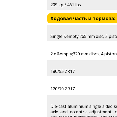
209 kg / 461 lbs
Ходовая часть и тормоза: 
Single &empty;265 mm disc, 2 pist
2 x &empty;320 mm discs, 4 piston
180/55 ZR17
120/70 ZR17
Die-cast aluminium single sided 
axle and eccentric adjustment, c