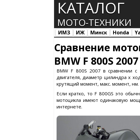
КАТАЛОГ
МОТО-ТЕХНИКИ
ИМЗ
ИЖ
Минск
Honda
Y
Все марки
Загрузка...
Сравнение мото
BMW F 800S 2007
BMW F 800S 2007 в сравнении с F
двигателя, диаметр цилиндра х ход 
крутящий момент, макс. момент, нм.
Если кратко, то F 800GS это обыч
мотоцикла имеют одинаковую мощн
интернете.