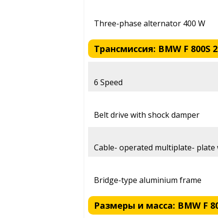
Three-phase alternator 400 W
Трансмиссия: BMW F 800S 2
6 Speed
Belt drive with shock damper
Cable- operated multiplate- plate 
Bridge-type aluminium frame
Размеры и масса: BMW F 80