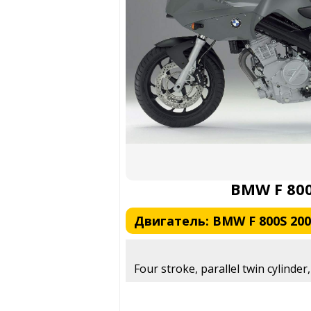
BMW F 800
Двигатель: BMW F 800S 200
Four stroke, parallel twin cylinder