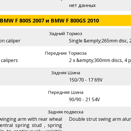
нет данных
BMW F 800S 2007 и BMW F 800GS 2010
Задний Тормоз
on caliper
Single &empty;265mm disc, 2
Передние Тормоза
 calipers
2 x &empty;300mm discs, 4 p
Задняя Шина
150/70 - 17 69V
Передняя Шина
90/90 - 21 54V
Задняя подвеска
swinging arm with rear wheal
Double strut swing arm alum
entral spring stud , spring