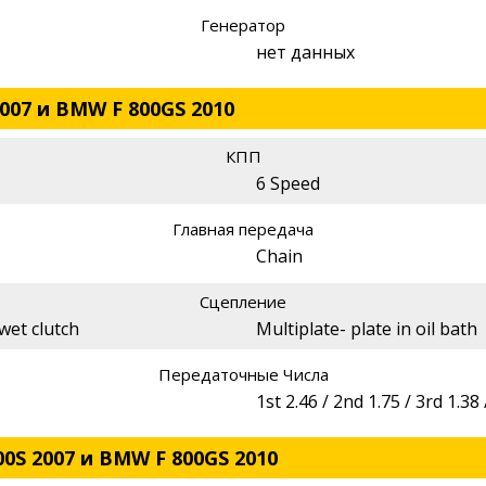
Генератор
нет данных
007 и BMW F 800GS 2010
КПП
6 Speed
Главная передача
Chain
Сцепление
wet clutch
Multiplate- plate in oil bath
Передаточные Числа
1st 2.46 / 2nd 1.75 / 3rd 1.38 
0S 2007 и BMW F 800GS 2010