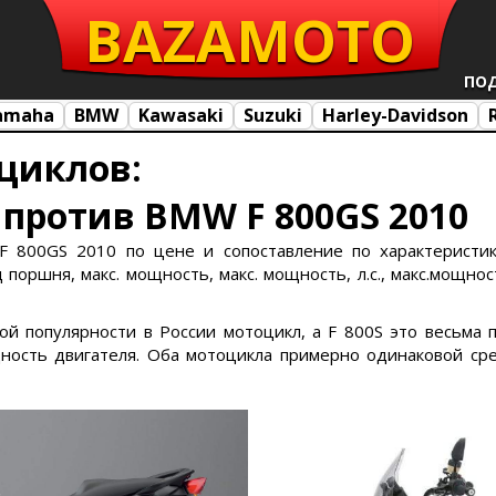
BAZA
MOTO
ПО
amaha
BMW
Kawasaki
Suzuki
Harley-Davidson
циклов:
 против BMW F 800GS 2010
 800GS 2010 по цене и сопоставление по характеристика
поршня, макс. мощность, макс. мощность, л.с., макс.мощност
ной популярности в России мотоцикл, а F 800S это весьма 
ость двигателя. Оба мотоцикла примерно одинаковой сре