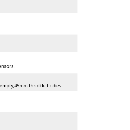
ensors.
 &empty;45mm throttle bodies