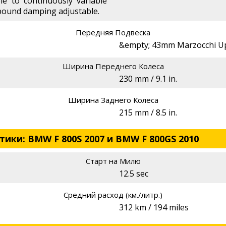
ble to continuously variable
bound damping adjustable.
Передняя Подвеска
&empty; 43mm Marzocchi Up
Ширина Переднего Колеса
230 mm / 9.1 in.
Ширина Заднего Колеса
215 mm / 8.5 in.
ики: BMW F 800S 2007 и BMW F 800GS 2010
Старт на Милю
12.5 sec
Средний расход (км./литр.)
312 km / 194 miles