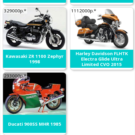
329000р.*
1112000р.*
Harley Davidson FLHTK
Kawasaki ZR 1100 Zephyr
Electra Glide Ultra
1998
Limited CVO 2015
233000р.*
Ducati 900SS MHR 1985