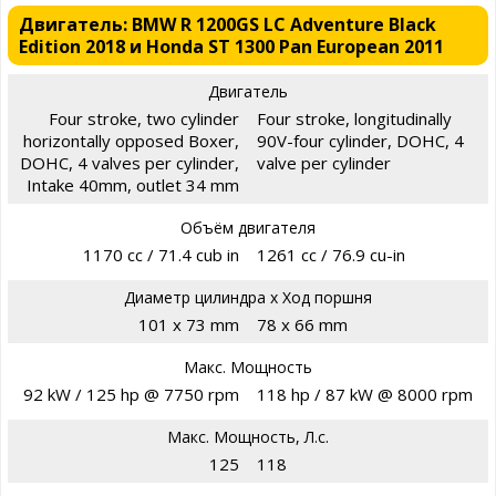
Двигатель: BMW R 1200GS LC Adventure Black
Edition 2018 и Honda ST 1300 Pan European 2011
Двигатель
Four stroke, two cylinder
Four stroke, longitudinally
horizontally opposed Boxer,
90V-four cylinder, DOHC, 4
DOHC, 4 valves per cylinder,
valve per cylinder
Intake 40mm, outlet 34 mm
Объём двигателя
1170 cc / 71.4 cub in
1261 cc / 76.9 cu-in
Диаметр цилиндра х Ход поршня
101 x 73 mm
78 x 66 mm
Макс. Мощность
92 kW / 125 hp @ 7750 rpm
118 hp / 87 kW @ 8000 rpm
Макс. Мощность, Л.с.
125
118