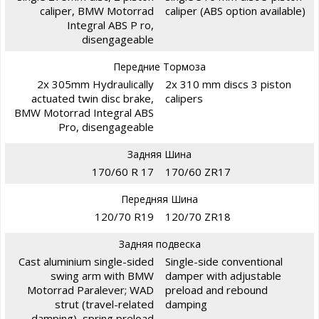
caliper, BMW Motorrad
caliper (ABS option available)
Integral ABS P ro,
disengageable
Передние Тормоза
2x 305mm Hydraulically
2x 310 mm discs 3 piston
actuated twin disc brake,
calipers
BMW Motorrad Integral ABS
Pro, disengageable
Задняя Шина
170/60 R 17
170/60 ZR17
Передняя Шина
120/70 R19
120/70 ZR18
Задняя подвеска
Cast aluminium single-sided
Single-side conventional
swing arm with BMW
damper with adjustable
Motorrad Paralever; WAD
preload and rebound
strut (travel-related
damping
damping), spring preload