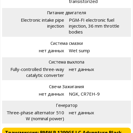
transistorized
Питание двигателя
Electronic intake pipe
PGM-FI electronic fuel
injection
injection, 36 mm throttle
bodies
Система смазки
нет данных
Wet sump
Система выхлопа
Fully-controlled three-way
нет данных
catalytic converter
Свечи Зажигания
нет данных
NGK, CR7EH-9
Генератор
Three-phase alternator 510
нет данных
W (nominal power)
Трансмиссия: BMW R 1200GS LC Adventure Black