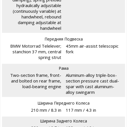
hydraulically adjustable
(continuously variable) at
handwheel, rebound
damping adjustable at
handwheel
Передняя Подвеска
BMW Motorrad Telelever;
45mm air-assist telescopic
stanchion 37 mm, central
fork
spring strut
Рама
Two-section frame, front-
Aluminum-alloy triple-box-
and bolted on rear frame,
section pressure cast dual-
load-bearing engine
spar with cast aluminum-
alloy swingarm
Ширина Переднего Колеса
210 mm / 8.3 in
117 mm / 4.3 in
Ширина Заднего Колеса