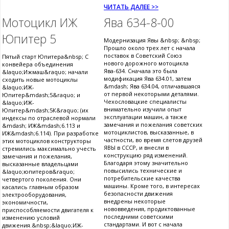
ЧИТАТЬ ДАЛЕЕ >>
Мотоцикл ИЖ
Ява 634-8-00
Юпитер 5
Модернизация Явы &nbsp; &nbsp;
Прошло около трех лет с начала
поставок в Советский Союз
Пятый старт Юпитера&nbsp; С
нового дорожного мотоцикла
конвейера объединения
Ява-634. Сначала это была
&laquo;Ижмаш&raquo; начали
модификация Ява 634.01, затем
сходить новые мотоциклы
&mdash; Ява 634.04, отличавшаяся
&laquo;ИЖ-
от первой некоторыми деталями.
Юпитер&mdash;5&raquo; и
Чехословацкие специалисты
&laquo;ИЖ-
внимательно изучили опыт
Юпитер&mdash;5К&raquo; (их
эксплуатации машин, а также
индексы по отраслевой нормали
замечания и пожелания советских
&mdash; ИЖ&mdash;6.113 и
мотоциклистов, высказанные, в
ИЖ&mdash;6.114). При разработке
частности, во время слетов друзей
этих мотоциклов конструкторы
ЯВЫ в СССР, и внесли в
стремились максимально учесть
конструкцию ряд изменений.
замечания и пожелания,
Благодаря этому значительно
высказанные владельцами
повысились технические и
&laquo;юпитеров&raquo;
потребительские качества
четвертого поколения. Они
машины. Кроме того, в интересах
касались главным образом
безопасности движения
электрооборудования,
внедрены некоторые
экономичности,
нововведения, продиктованные
приспособляемости двигателя к
последними советскими
изменению условий
стандартами. И вот с начала
движения.&nbsp;&laquo;ИЖ-