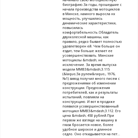
биографию.За годы, прошедшие с
начала производства мотоциклов
в Минске, намного выросла нх
мощность, улучшились
динамические характеристики,
повысилась
комфортабельность.Обладатель
двухколесной машины, как
правило, редко бывает полностью
удовлетворен ей. Чем больше он
ездит, тем больше желает ее
усовершенствовать. Минские
мотоциклы &mdash; не
исключение. За время выпуска
модели ММВЗ&mdash;3.115
(&laquo;За рулем&raquo;, 1976,
№1) завод получил много писем с
предложениями об изменении
конструкции. Предложения
потребителей, как и результаты
испытаний, повлияли на
конструкцию. И вот в продаже
появился усовершенствованный
мотоцикл ММВЗ&mdash;3.112. Его
цена &mdash; 450 рублей.При
первом же взгляде на машину в
глаза бросается новое, более
удобное широкое и длинное
седло. Оно откидывается на пет...