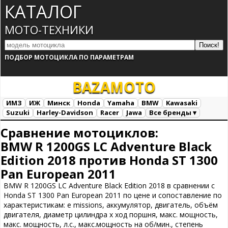
КАТАЛОГ
МОТО-ТЕХНИКИ
ПОДБОР МОТОЦИКЛА ПО ПАРАМЕТРАМ
BAZA
MOTO
ИМЗ
ИЖ
Минск
Honda
Yamaha
BMW
Kawasaki
Suzuki
Harley-Davidson
Racer
Jawa
Все бренды ▾
Все марки
Загрузка...
Сравнение мотоциклов:
BMW R 1200GS LC Adventure Black
Edition 2018 против Honda ST 1300
Pan European 2011
BMW R 1200GS LC Adventure Black Edition 2018 в сравнении с
Honda ST 1300 Pan European 2011 по цене и сопоставление по
характеристикам: e missions, аккумулятор, двигатель, объём
двигателя, диаметр цилиндра х ход поршня, макс. мощность,
макс. мощность, л.с., макс.мощность на об/мин., степень