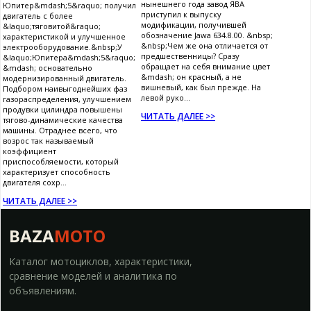
нынешнего года завод ЯВА
Юпитер&mdash;5&raquo; получил
приступил к выпуску
двигатель с более
модификации, получившей
&laquo;тяговитой&raquo;
обозначение Jawa 634.8.00. &nbsp;
характеристикой и улучшенное
&nbsp;Чем же она отличается от
электрооборудование.&nbsp;У
предшественницы? Сразу
&laquo;Юпитера&mdash;5&raquo;
обращает на себя внимание цвет
&mdash; основательно
&mdash; он красный, а не
модернизированный двигатель.
вишневый, как был прежде. На
Подбором наивыгоднейших фаз
левой руко...
газораспределения, улучшением
продувки цилиндра повышены
ЧИТАТЬ ДАЛЕЕ >>
тягово-динамические качества
машины. Отраднее всего, что
возрос так называемый
коэффициент
приспособляемости, который
характеризует способность
двигателя сохр...
ЧИТАТЬ ДАЛЕЕ >>
BAZA
MOTO
Каталог мотоциклов, характеристики,
сравнение моделей и аналитика по
объявлениям.