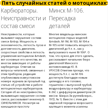
Пять случайных статей о мотоциклах:
Карбюраторы.
Минск М-106.
Неисправности и
Пересадка
состав смеси
деталей
Неисправности, которые
Многие владельцы минских
вызывают нарушение состава
мотоциклов старых моделей
смеси &nbsp; Мощность и
&mdash; М-1М, М-103, М-104 и
экономичность, легкость пуска и
М-105 хотят повысить мощность
долговечность двигателя,
двигателей до 9 л. е., как у
скоростные свойства и легкость
выпускаемого ныне М-106*. О
управления мотоциклом &mdash;
том, что нужно для этого сделать,
вот основные его качества, во
рассказывает начальник бюро
многом зависящие от работы
двигателей Минского
карбюратора. Отвечая на
мотовелозавода Ю. В.
вопросы читателей, связанные с
УРУСОВ.Отметим прежде, что
этим прибором, редакция
мощность 9 л. с. на М-106
опубликовала в августовском
достигнута благодаря новым
номере журнала за прошлый год
цилиндру и его головке,
статью об устройстве и работе
глушителю с выпускной трубой,
мотоциклетных карбюраторов.
воздухофильтру и карбюратору
Сегодня об их неисправностях,
К-36С с диффузором диаметром 24
вызывающих нарушение состава
мм (см. &laquo;За рулем&raquo;,
смеси, рассказывает инженер Б.
1972, № 1). Вместе с этим для
СИНЕЛЬНИКОВ. Несмотря на
надежной передачи возросшего
кажущуюся простоту
крутящего момента усилены