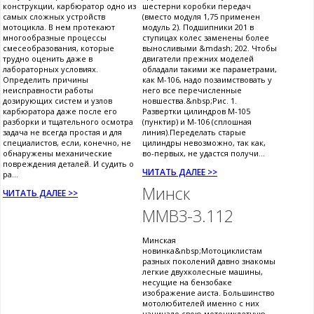
конструкции, карбюратор одно из
шестерни коробки передач
самых сложных устройств
(вместо модуля 1,75 применен
мотоцикла. В нем протекают
модуль 2). Подшипники 201 в
многообразные процессы
ступицах колес заменены более
смесеобразования, которые
выносливыми &mdash; 202. Чтобы
трудно оценить даже в
двигатели прежних моделей
лабораторных условиях.
обладали такими же параметрами,
Определить причины
как М-106, надо позаимствовать у
неисправности работы
него все перечисленные
дозирующих систем и узлов
новшества.&nbsp;Рис. 1.
карбюратора даже после его
Развертки цилиндров М-105
разборки и тщательного осмотра
(пунктир) и М-106 (сплошная
задача не всегда простая и для
линия).Переделать старые
специалистов, если, конечно, не
цилиндры невозможно, так как,
обнаружены механические
во-первых, не удастся получи...
повреждения деталей. И судить о
ЧИТАТЬ ДАЛЕЕ >>
ра...
Минск
ЧИТАТЬ ДАЛЕЕ >>
ММВЗ-3.112
Минская
новинка&nbsp;Мотоциклистам
разных поколений давно знакомы
легкие двухколесные машины,
несущие на бензобаке
изображение аиста. Большинство
мотолюбителей именно с них
начинало свою мотоциклетную