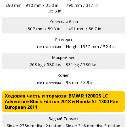
890 mm - 910 mm / 35.0 in -
790 mm / 31.1 in
35.8 in
Колесная база
1507 mm / 59.3 in.
1491 mm / 58.7 in
Размеры
нет данных
Height 1332 mm / 52.4 in
Мокрый вес
263 kg / 580 lbs
331 kg / 730 lbs
Колея
нет данных
98 mm / 3.9 in
Ходовая часть и тормоза: BMW R 1200GS LC
Adventure Black Edition 2018 и Honda ST 1300 Pan
European 2011
Задний Тормоз
Single 275mm disc, 2 piston
Single 316 mm disc 3 piston