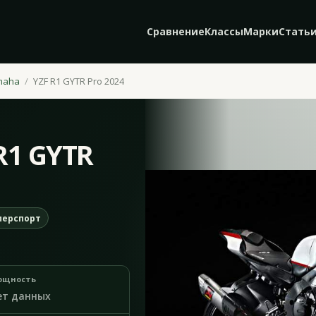
Сравнение
Классы
Марки
Стать
maha
YZF R1 GYTR Pro 2024
R1 GYTR
перспорт
ощность
ет данных