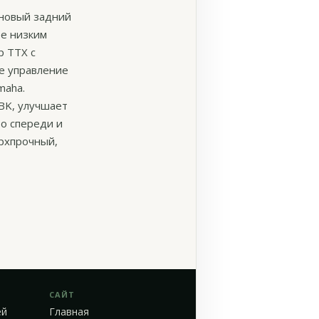
оновый задний
ее низким
р TTX с
е управление
maha.
BK, улучшает
bo спереди и
рхпрочный,
САЙТ
ей
Главная