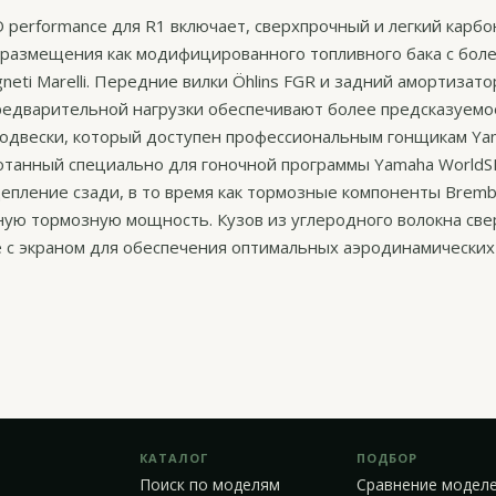
performance для R1 включает, сверхпрочный и легкий карб
 размещения как модифицированного топливного бака с бол
neti Marelli. Передние вилки Öhlins FGR и задний амортизато
редварительной нагрузки обеспечивают более предсказуемо
подвески, который доступен профессиональным гонщикам Ya
танный специально для гоночной программы Yamaha WorldS
цепление сзади, в то время как тормозные компоненты Brem
ную тормозную мощность. Кузов из углеродного волокна све
е с экраном для обеспечения оптимальных аэродинамических
КАТАЛОГ
ПОДБОР
Поиск по моделям
Сравнение модел