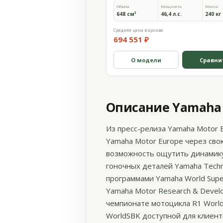
Объём
Мощность
Масса
648 см³
46,4 л.с.
240 кг
Средняя цена в архиве
694 551 ₽
О модели
Сравни
Описание Yamaha Y
Из пресс-релиза Yamaha Motor 
Yamaha Motor Europe через св
возможность ощутить динамику
гоночных деталей Yamaha Techn
программами Yamaha World Supe
Yamaha Motor Research & Devel
чемпионате мотоцикла R1 Worl
WorldSBK доступной для клиент