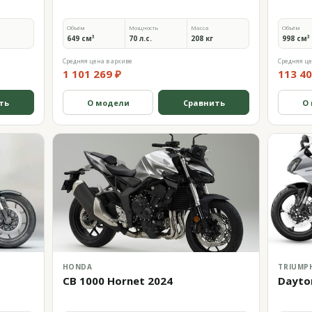
Объём
Мощность
Масса
Объём
649 см³
70 л.с.
208 кг
998 см³
Средняя цена в архиве
Средняя це
1 101 269 ₽
113 40
ть
О модели
Сравнить
О
HONDA
TRIUMP
CB 1000 Hornet 2024
Dayto