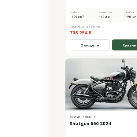
Объём
Мощность
Масса
599 см³
119 л.с.
193 кг
Средняя цена в архиве
708 254 ₽
О модели
Сравни
ROYAL ENFIELD
Shotgun 650 2024