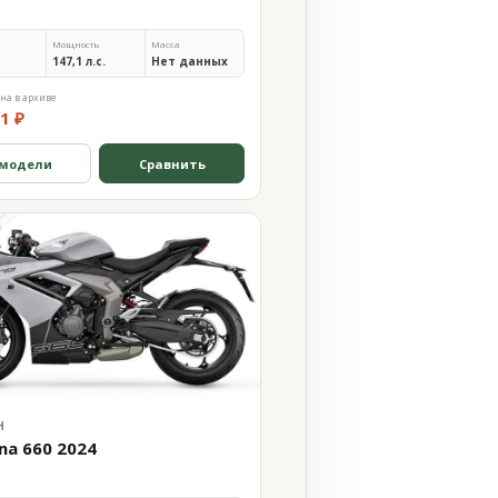
Мощность
Масса
147,1 л.с.
Нет данных
на в архиве
1 ₽
 модели
Сравнить
H
na 660 2024