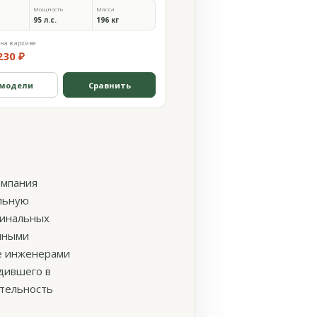
Мощность
Масса
95 л.с.
196 кг
на в архиве
230 ₽
 модели
Сравнить
омпания
альную
гинальных
очными
же инженерами
едившего в
ительность