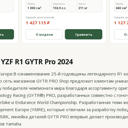
Объём
Мощность
Масса
Объём
1 000 см³
150,9 л.с.
211 кг
660 см³
Средняя цена в архиве
Средняя це
1 427 115 ₽
1 127 
ть
О модели
Сравнить
О
ZF R1 GYTR Pro 2024
Europe:В ознаменование 25-й годовщины легендарного R1 к
ою сеть магазинов GYTR PRO Shop предложит клиентам уник
 победителя чемпионата мира благодаря ассортименту ори
ology Racing (GYTR®) PRO, разработанных совместно с гон
rbike и Endurance World Championship. Разработанная теми 
opment Europe (YMRE), которые отвечали за разработку поб
dSBK, линейка деталей GYTR PRO впервые делает производ
ов Yamaha.