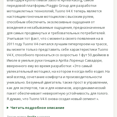
Благодаря кропотливой заботе Aprilia Racing, самой
передовой платформы Piaggio Group для разработки
мотоциклетных технологий, Tuono V4 X теперь является
настоящим гоночным мотоциклом с высоким рулем,
способным обеспечить эксклюзивные ощущения от
вождения и незабываемые ощущения, предназначенные
для самых продвинутых и требовательных потребителей.
Учитывая тот факт, что с момента своего появления на в
2011 году Tuono V4 считался лучшим гипергероем на трассе,
вы можете только представить себе характеристики Tuono
V4 X, способного проехаться со скоростью 1 фут 50 дюймов в
Имоле в умелые руки гонщика Aprilia Лоренцо Савадори,
вверенного ему во время разработки: «Это самый
увлекательный мотоцикл, на котором я когда-либо ездил. На
мой взгляд, сочетание комфорта и производительности
уникально. Безумный двигатель также прост в управлении,
как для экспертов, так и для новичков, аэродинамический
пакет обеспечивает невероятную устойчивость для голого.
Я думаю, что Tuono V4 X снова создал новый сегмент ».
Читать подробное описание
Другие модели
Aprilia
в каталоге