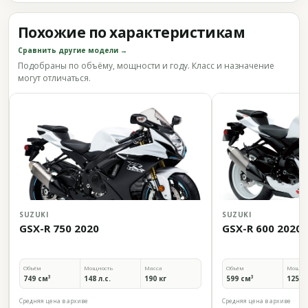
Похожие по характеристикам
Сравнить другие модели →
Подобраны по объёму, мощности и году. Класс и назначение
могут отличаться.
SUZUKI
SUZUKI
GSX-R 750 2020
GSX-R 600 2020
Объём
Мощность
Масса
Объём
Мощно
749 см³
148 л.с.
190 кг
599 см³
125 л.
Средняя цена в архиве
Средняя цена в архиве