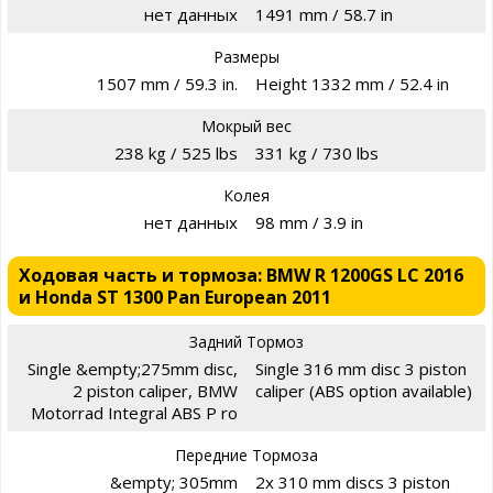
нет данных
1491 mm / 58.7 in
Размеры
1507 mm / 59.3 in.
Height 1332 mm / 52.4 in
Мокрый вес
238 kg / 525 lbs
331 kg / 730 lbs
Колея
нет данных
98 mm / 3.9 in
Ходовая часть и тормоза: BMW R 1200GS LC 2016
и Honda ST 1300 Pan European 2011
Задний Тормоз
Single &empty;275mm disc,
Single 316 mm disc 3 piston
2 piston caliper, BMW
caliper (ABS option available)
Motorrad Integral ABS P ro
Передние Тормоза
&empty; 305mm
2x 310 mm discs 3 piston