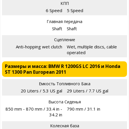
КПП
6 Speed
5 Speed
Главная передача
Shaft
Shaft
Сцепление
Anti-hopping wet clutch
Wet, multiple discs, cable
operated
Размеры и масса: BMW R 1200GS LC 2016 и Honda
ST 1300 Pan European 2011
Емкость Топливного Бака
20 Liters / 5.3 US gal
29 Liters / 7.7 US gal
Высота Сиденья
850 mm - 870 mm / 33.4 in -
790 mm / 31.1 in
34.2 in
Колесная база