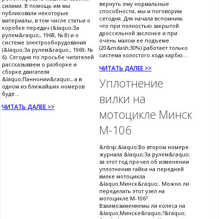
вернуть ему нормальные
силами. В помощь им мы
способности, мы и поговорим
публиковали некоторые
сегодня. Для начала вспомним,
материалы, в том числе статьи о
что при полностью закрытой
коробке передач (&laquo;За
дроссельной заслонке и при
рулем&raquo;, 1968, № 8) и о
очень малом ее подъеме
системе электрооборудования
(20&mdash;30%) работает только
(&laquo;За рулем&raquo;, 1969, №
система холостого хода карбю...
6). Сегодня по просьбе читателей
рассказываем о разборке и
ЧИТАТЬ ДАЛЕЕ >>
сборке двигателя
&laquo;Паннонии&raquo;, а в
Уплотнение
одном из ближайших номеров
буде...
вилки на
ЧИТАТЬ ДАЛЕЕ >>
мотоцикле Минск
М-106
&nbsp;&laquo;Во втором номере
журнала &laquo;За рулем&raquo;
за этот год прочел об изменении
уплотнения гайки на передней
вилке мотоцикла
&laquo;Минск&raquo;. Можно ли
переделать этот узел на
мотоцикле М-106?
Взаимозаменяемы ли колеса на
&laquo;Минске&raquo;?&raquo;