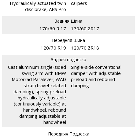
Hydraulically actuated twin
calipers
disc brake, ABS Pro
Задняя Шина
170/60 R 17
170/60 ZR17
Передняя Шина
120/70 R19
120/70 ZR18
Задняя подвеска
Cast aluminium single-sided
Single-side conventional
swing arm with BMW
damper with adjustable
Motorrad Paralever; WAD
preload and rebound
strut (travel-related
damping
damping), spring preload
hydraulically adjustable
(continuously variable) at
handwheel, rebound
damping adjustable at
handwheel
Передняя Подвеска