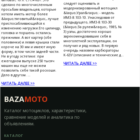
следует оценивать и
сделано по многочисленным
модернизированный мотоцикл
просьбам владельцев, которые
&laquo;Урал&raquo; - модель
хотели иметь мотор более
ИМЗ-8.103-10. Унаследовав от
&laquo;тяговитый&raquo;, лучше
предыдущего, ИМЗ-8.103-30
приспосабливающийся к
(&laquo;За рулем&raquo;, 1985, №
изменению нагрузки.Его цилиндр,
3) узлы, достаточно хорошо
головка и поршень остались
зарекомендовавшие себя в
прежними. А вот картер (обе
многолетней эксплуатации, он
половинки) и левая крышка стали
получил и ряд новых. В первую
короче на 30 мм и имеют иную
очередь назовем карбюраторы
форму, в том числе задней части.
К-63У (описание и технические д...
Не в угоду эстетике: при
ежегодном выпуске 250 тысяч
ЧИТАТЬ ДАЛЕЕ >>
машин мы еще не можем
позволить себе такой роскоши.
Дело в другом. ...
ЧИТАТЬ ДАЛЕЕ >>
BAZA
MOTO
Каталог мотоциклов, характеристики,
сравнение моделей и аналитика по
объявлениям.
КАТАЛОГ