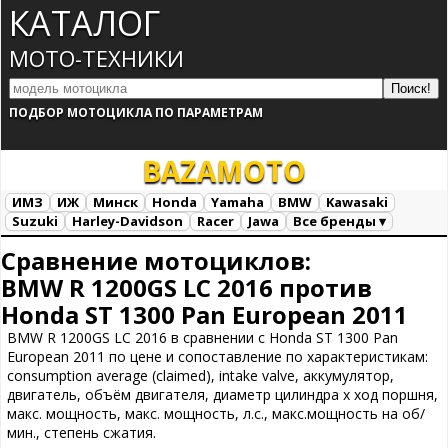
КАТАЛОГ
МОТО-ТЕХНИКИ
ПОДБОР МОТОЦИКЛА ПО ПАРАМЕТРАМ
BAZA
MOTO
ИМЗ
ИЖ
Минск
Honda
Yamaha
BMW
Kawasaki
Suzuki
Harley-Davidson
Racer
Jawa
Все бренды ▾
Все марки
Загрузка...
Сравнение мотоциклов:
BMW R 1200GS LC 2016 против
Honda ST 1300 Pan European 2011
BMW R 1200GS LC 2016 в сравнении с Honda ST 1300 Pan
European 2011 по цене и сопоставление по характеристикам:
consumption average (claimed), intake valve, аккумулятор,
двигатель, объём двигателя, диаметр цилиндра х ход поршня,
макс. мощность, макс. мощность, л.с., макс.мощность на об/
мин., степень сжатия.