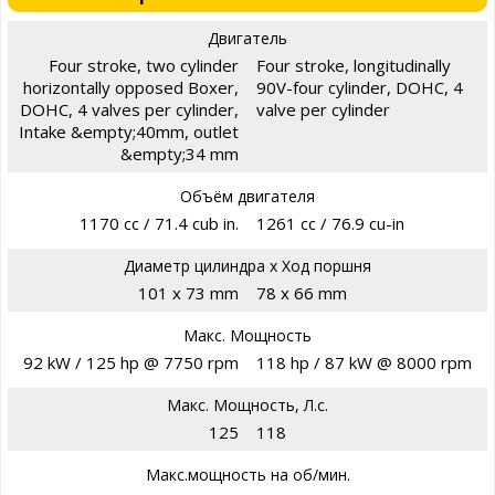
Двигатель
Four stroke, two cylinder
Four stroke, longitudinally
horizontally opposed Boxer,
90V-four cylinder, DOHC, 4
DOHC, 4 valves per cylinder,
valve per cylinder
Intake &empty;40mm, outlet
&empty;34 mm
Объём двигателя
1170 cc / 71.4 cub in.
1261 cc / 76.9 cu-in
Диаметр цилиндра х Ход поршня
101 x 73 mm
78 x 66 mm
Макс. Мощность
92 kW / 125 hp @ 7750 rpm
118 hp / 87 kW @ 8000 rpm
Макс. Мощность, Л.с.
125
118
Макс.мощность на об/мин.