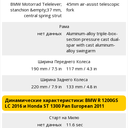
BMW Motorrad Telelever;
45mm air-assist telescopic
stanchion &empty;37 mm,
fork
central spring strut
Рама
нет данных
Aluminum-alloy triple-box-
section pressure cast dual-
spar with cast aluminum-
alloy swingarm
Ширина Переднего Колеса
190 mm / 7.5 in
117 mm / 4.3 in
Ширина Заднего Колеса
220 mm / 7.9 in
133 mm / 4.8 in
Динамические характеристики: BMW R 1200GS
LC 2016 и Honda ST 1300 Pan European 2011
Старт на Милю
нет данных
11.6 sec