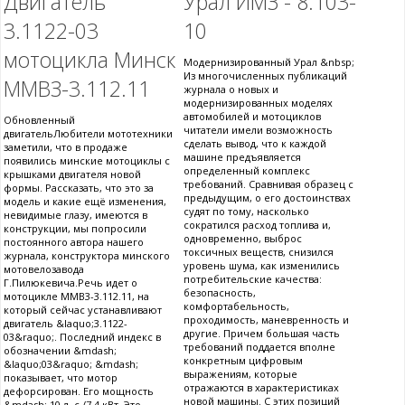
Двигатель
Урал ИМЗ - 8.103-
3.1122-03
10
мотоцикла Минск
Модернизированный Урал &nbsp;
Из многочисленных публикаций
MMВЗ-3.112.11
журнала о новых и
модернизированных моделях
автомобилей и мотоциклов
Обновленный
читатели имели возможность
двигательЛюбители мототехники
сделать вывод, что к каждой
заметили, что в продаже
машине предъявляется
появились минские мотоциклы с
определенный комплекс
крышками двигателя новой
требований. Сравнивая образец с
формы. Рассказать, что это за
предыдущим, о его достоинствах
модель и какие ещё изменения,
судят по тому, насколько
невидимые глазу, имеются в
сократился расход топлива и,
конструкции, мы попросили
одновременно, выброс
постоянного автора нашего
токсичных веществ, снизился
журнала, конструктора минского
уровень шума, как изменились
мотовелозавода
потребительские качества:
Г.Пилюкевича.Речь идет о
безопасность,
мотоцикле MMB3-3.112.11, на
комфортабельность,
который сейчас устанавливают
проходимость, маневренность и
двигатель &laquo;3.1122-
другие. Причем большая часть
03&raquo;. Последний индекс в
требований поддается вполне
обозначении &mdash;
конкретным цифровым
&laquo;03&raquo; &mdash;
выражениям, которые
показывает, что мотор
отражаются в характеристиках
дефорсирован. Его мощность
новой машины. С этих позиций
&mdash; 10 л. с./7,4 кВт. Это