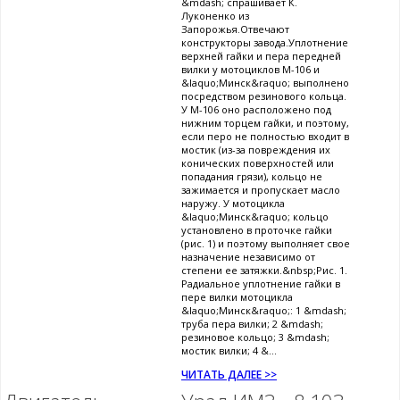
&mdash; спрашивает К.
Луконенко из
Запорожья.Отвечают
конструкторы завода.Уплотнение
верхней гайки и пера передней
вилки у мотоциклов М-106 и
&laquo;Минск&raquo; выполнено
посредством резинового кольца.
У М-106 оно расположено под
нижним торцем гайки, и поэтому,
если перо не полностью входит в
мостик (из-за повреждения их
конических поверхностей или
попадания грязи), кольцо не
зажимается и пропускает масло
наружу. У мотоцикла
&laquo;Минск&raquo; кольцо
установлено в проточке гайки
(рис. 1) и поэтому выполняет свое
назначение независимо от
степени ее затяжки.&nbsp;Рис. 1.
Радиальное уплотнение гайки в
пере вилки мотоцикла
&laquo;Минск&raquo;: 1 &mdash;
труба пера вилки; 2 &mdash;
резиновое кольцо; 3 &mdash;
мостик вилки; 4 &...
ЧИТАТЬ ДАЛЕЕ >>