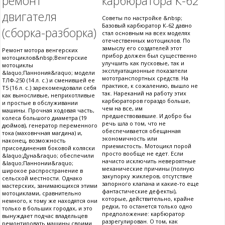
ремонт
карбюратора К-62
двигателя
Советы по настройке &nbsp;
Базовый карбюратор К-62 давно
(сборка-разборка)
стал основным на всех моделях
отечественных мотоциклов. По
замыслу его создателей этот
Ремонт мотора венгерских
прибор должен был существенно
мотоциклов&nbsp;Венгерские
улучшить как пусковые, так и
мотоциклы
эксплуатационные показатели
&laquo;Паннония&raquo; модели
мототранспортных средств. На
ТЛФ-250 (14 л. с.) и сменившей ее
практике, к сожалению, вышло не
Т5 (16 л. с.) зарекомендовали себя
так. Нареканий на работу этих
как выносливые, неприхотливые
карбюраторов гораздо больше,
и простые в обслуживании
чем на все, им
машины. Прочная ходовая часть,
предшествовавшие. И добро бы
колеса большого диаметра (19
речь шла о том, что не
дюймов), генератор переменного
обеспечивается обещанная
тока (маховнчная магдина) и,
экономичность или
наконец, возможность
приемистость. Мотоцикл порой
присоединения боковой коляски
просто вообще не едет. Если
&laquo;Дуна&raquo; обеспечили
начисто исключить невероятные
&laquo;Паннонии&raquo;
механические причины (полную
широкое распространение в
закупорку жиклеров, отсутствие
сельской местности. Однако
запорного клапана и какие-то еще
мастерских, занимающихся этими
фантастические дефекты),
мотоциклами, сравнительно
которые, действительно, крайне
немного, к тому же находятся они
редки, то останется только одно
только в больших городах, и это
предположение: карбюратор
вынуждает подчас владельцев
разрегулирован. О том, как
ремонтировать машины своими