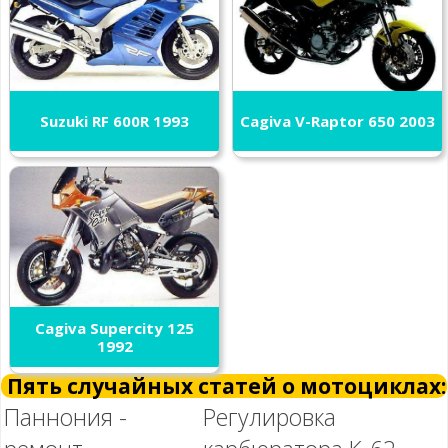
Suzuki RF 600R 1993
Cagiva V-Raptor 650 2003
Cagiva Supercity 125
1992
Пять случайных статей о мотоциклах:
Паннония -
Регулировка