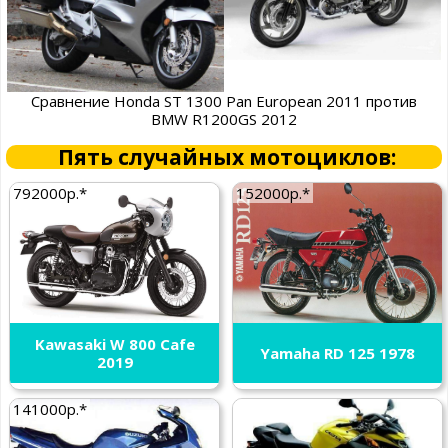
Сравнение Honda ST 1300 Pan European 2011 против
BMW R1200GS 2012
Пять случайных мотоциклов:
792000р.*
152000р.*
Kawasaki W 800 Cafe
Yamaha RD 125 1978
2019
141000р.*