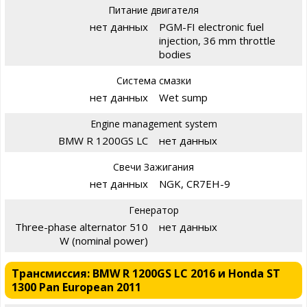
Питание двигателя
нет данных
PGM-FI electronic fuel
injection, 36 mm throttle
bodies
Система смазки
нет данных
Wet sump
Engine management system
BMW R 1200GS LC
нет данных
Свечи Зажигания
нет данных
NGK, CR7EH-9
Генератор
Three-phase alternator 510
нет данных
W (nominal power)
Трансмиссия: BMW R 1200GS LC 2016 и Honda ST
1300 Pan European 2011