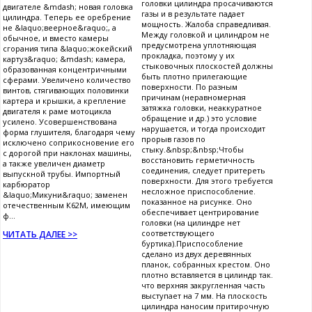
головки цилиндра просачиваются
двигателе &mdash; новая головка
газы и в результате падает
цилиндра. Теперь ее оребрение
мощность. Жалоба справедливая.
не &laquo;веерное&raquo;, а
Между головкой и цилиндром не
обычное, и вместо камеры
предусмотрена уплотняющая
сгорания типа &laquo;жокейский
прокладка, поэтому у их
картуз&raquo; &mdash; камера,
стыковочных плоскостей должны
образованная концентричными
быть плотно прилегающие
сферами. Увеличено количество
поверхности. По разным
винтов, стягивающих половинки
причинам (неравномерная
картера и крышки, а крепление
затяжка головки, неаккуратное
двигателя к раме мотоцикла
обращение и др.) это условие
усилено. Усовершенствована
нарушается, и тогда происходит
форма глушителя, благодаря чему
прорыв газов по
исключено соприкосновение его
стыку.&nbsp;&nbsp;Чтобы
с дорогой при наклонах машины,
восстановить герметичность
а также увеличен диаметр
соединения, следует притереть
выпускной трубы. Импортный
поверхности. Для этого требуется
карбюратор
несложное приспособление.
&laquo;Микуни&raquo; заменен
показанное на рисунке. Оно
отечественным К62М, имеющим
обеспечивает центрирование
ф...
головки (на цилиндре нет
соответствующего
ЧИТАТЬ ДАЛЕЕ >>
буртика).Приспособление
сделано из двух деревянных
планок, собранных крестом. Оно
плотно вставляется в цилиндр так.
что верхняя закругленная часть
выступает на 7 мм. На плоскость
цилиндра наносим притирочную