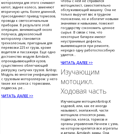
чтобы с ней не справился
мотороллера для этого снимают
мотоциклист, самостоятельно
капот, заднее колесо, заменяют
обслуживающий машину. Она не
вторичную цепь более длинной,
только выручит вас в трудном
присоединяют привод тормозов,
положении, но и обогатит новыми
провода к светосигнальным
знаниями и навыками, поможет
приборам. В результате этой
государству сэкономить ценное
операции, занимающей около
сырье. В связи с тем, что
получаса, двухколесный
некоторые батареи имеют
мотороллер становится
неустранимые дефекты,
трехколесным, пригодным для
выявляющиеся при ремонте,
перевозки 225 кг груза, кроме
нередко одну работоспособную
водителя и пассажира. Еще одно
удается...
достоинство модуля &mdash;
опрокидывающийся кузов,
ЧИТАТЬ ДАЛЕЕ >>
существенно облегчающий
Изучающим
разгрузку сыпучих грузов. &nbsp;
Модуль во многом унифицирован
с грузовым мотороллером: у него
мотоцикл.
такие же колеса с тормозами,
подвеска, ре...
Ходовая часть
ЧИТАТЬ ДАЛЕЕ >>
Изучающим мотоцикл&nbsp;К
ходовой, или, как ее иногда
называют, экипажной, части
мотоцикла относятся рама,
подвеска, колеса, тормоза и
органы управления.Начнем с узла,
на котором крепятся все агрегаты
и детали, &mdash; рамы. Она