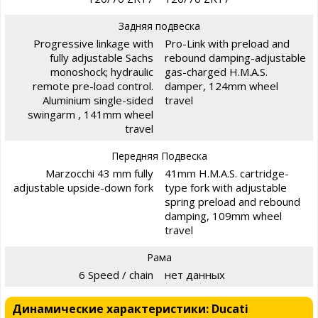
Задняя подвеска
Progressive linkage with
Pro-Link with preload and
fully adjustable Sachs
rebound damping-adjustable
monoshock; hydraulic
gas-charged H.M.A.S.
remote pre-load control.
damper, 124mm wheel
Aluminium single-sided
travel
swingarm , 141mm wheel
travel
Передняя Подвеска
Marzocchi 43 mm fully
41mm H.M.A.S. cartridge-
adjustable upside-down fork
type fork with adjustable
spring preload and rebound
damping, 109mm wheel
travel
Рама
6 Speed / chain
нет данных
Динамические характеристики: Ducati