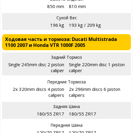
850 mm
810 mm
Сухой Вес
196 kg
193 kg / 209 kg
Ходовая часть и тормоза: Ducati Multistrada
1100 2007 и Honda VTR 1000F 2005
Задний Тормоз
Single 245mm disc 2 piston
Single 220mm disc 1 piston
caliper
caliper
Передние Тормоза
2x 320mm discs 4 piston
2x 296mm discs 6 piston
calipers
calipers
Задняя Шина
180/55 ZR17
180/55 ZR17
Передняя Шина
120/70 ZR17
120/70 ZR17