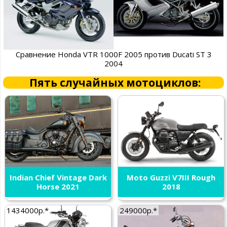
Сравнение Honda VTR 1000F 2005 против Ducati ST 3
2004
Пять случайных мотоциклов:
Indian Chief Vintage Dark
Moto Guzzi V7III Rough
Horse 2021
2018
1434000р.*
249000р.*