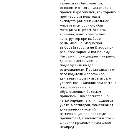
является как бы скелетом,
остовом, и от того, насколько он
прочен и долговечен, как хорошо
противостоит невзгодам
эксплуатации, в значительной
мере зависитсрок службы
мотоцикла в целом. Все это,
конечно, знает и учитывает
конструктор при выборе
рамы.Именно &laquo;при
выборе&raquo;, а не &laquo;при
расчете&raquo;. И вот почему.
Нагрузки, приходящиеся на раму,
довольно легко можно
подразделить на две
разновидности. Первая зависит от
веса водителя и пассажира,
двигателя и других агрегатов, от
усилий, возникающих при разгоне
и торможении или
обусловленных боковым
прицепом. Она сравнительно
легко определяется и поддается
учету. А вотвторая, зависящая от
динамических усилий,
возникающих при переезде
препятствий, изменяется в столь
широких пределах и настолько
неопред...