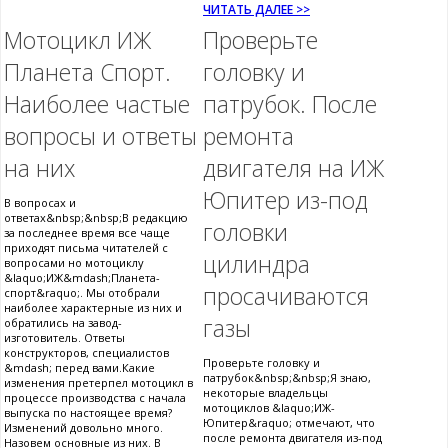
ЧИТАТЬ ДАЛЕЕ >>
Мотоцикл ИЖ
Проверьте
Планета Спорт.
головку и
Наиболее частые
патрубок. После
вопросы и ответы
ремонта
на них
двигателя на ИЖ
Юпитер из-под
В вопросах и
ответах&nbsp;&nbsp;В редакцию
головки
за последнее время все чаще
приходят письма читателей с
цилиндра
вопросами но мотоциклу
&laquo;ИЖ&mdash;Планета-
просачиваются
спорт&raquo;. Мы отобрали
наиболее характерные из них и
газы
обратились на завод-
изготовитель. Ответы
конструкторов, специалистов
Проверьте головку и
&mdash; перед вами.Какие
патрубок&nbsp;&nbsp;Я знаю,
изменения претерпел мотоцикл в
некоторые владельцы
процессе производства с начала
мотоциклов &laquo;ИЖ-
выпуска по настоящее время?
Юпитер&raquo; отмечают, что
Изменений довольно много.
после ремонта двигателя из-под
Назовем основные из них. В