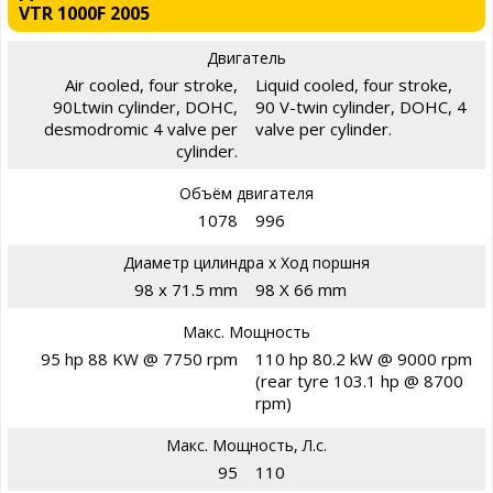
VTR 1000F 2005
Двигатель
Air cooled, four stroke,
Liquid cooled, four stroke,
90Ltwin cylinder, DOHC,
90 V-twin cylinder, DOHC, 4
desmodromic 4 valve per
valve per cylinder.
cylinder.
Объём двигателя
1078
996
Диаметр цилиндра х Ход поршня
98 x 71.5 mm
98 X 66 mm
Макс. Мощность
95 hp 88 KW @ 7750 rpm
110 hp 80.2 kW @ 9000 rpm
(rear tyre 103.1 hp @ 8700
rpm)
Макс. Мощность, Л.с.
95
110