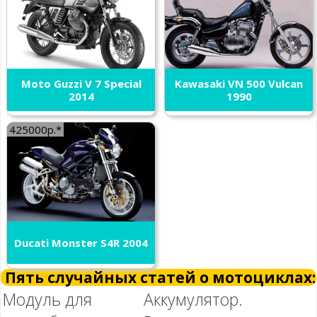
Moto Guzzi V 7 Special
Kawasaki VN 500 Vulcan
2014
1990
425000р.*
Ducati Monster S4R 2004
Пять случайных статей о мотоциклах:
Модуль для
Аккумулятор.