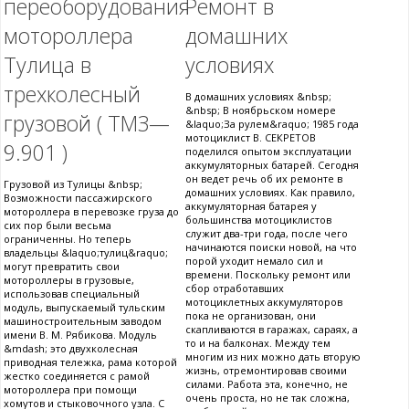
переоборудования
Ремонт в
мотороллера
домашних
Тулица в
условиях
трехколесный
В домашних условиях &nbsp;
&nbsp; В ноябрьском номере
грузовой ( ТМЗ—
&laquo;За рулем&raquo; 1985 года
мотоциклист В. СЕКРЕТОВ
9.901 )
поделился опытом эксплуатации
аккумуляторных батарей. Сегодня
он ведет речь об их ремонте в
Грузовой из Тулицы &nbsp;
домашних условиях. Как правило,
Возможности пассажирского
аккумуляторная батарея у
мотороллера в перевозке груза до
большинства мотоциклистов
сих пор были весьма
служит два-три года, после чего
ограниченны. Но теперь
начинаются поиски новой, на что
владельцы &laquo;тулиц&raquo;
порой уходит немало сил и
могут превратить свои
времени. Поскольку ремонт или
мотороллеры в грузовые,
сбор отработавших
использовав специальный
мотоциклетных аккумуляторов
модуль, выпускаемый тульским
пока не организован, они
машиностроительным заводом
скапливаются в гаражах, сараях, а
имени В. М. Рябикова. Модуль
то и на балконах. Между тем
&mdash; это двухколесная
многим из них можно дать вторую
приводная тележка, рама которой
жизнь, отремонтировав своими
жестко соединяется с рамой
силами. Работа эта, конечно, не
мотороллера при помощи
очень проста, но не так сложна,
хомутов и стыковочного узла. С