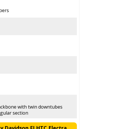
ipers
backbone with twin downtubes
gular section
ey Davidson FLHTC Electra