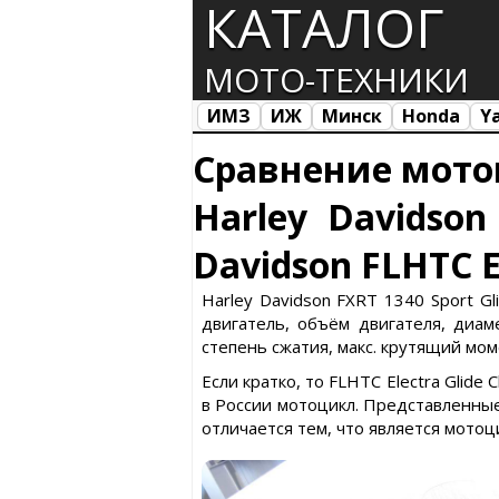
КАТАЛОГ
МОТО-ТЕХНИКИ
ИМЗ
ИЖ
Минск
Honda
Y
Все марки
Загрузка...
Сравнение мото
Harley Davidson
Davidson FLHTC El
Harley Davidson FXRT 1340 Sport Gl
двигатель, объём двигателя, диаме
степень сжатия, макс. крутящий моме
Если кратко, то FLHTC Electra Glide
в России мотоцикл. Представленные
отличается тем, что является мото