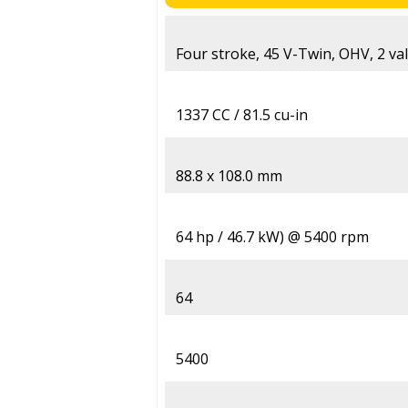
Four stroke, 45 V-Twin, OHV, 2 val
1337 CC / 81.5 cu-in
88.8 x 108.0 mm
64 hp / 46.7 kW) @ 5400 rpm
64
5400