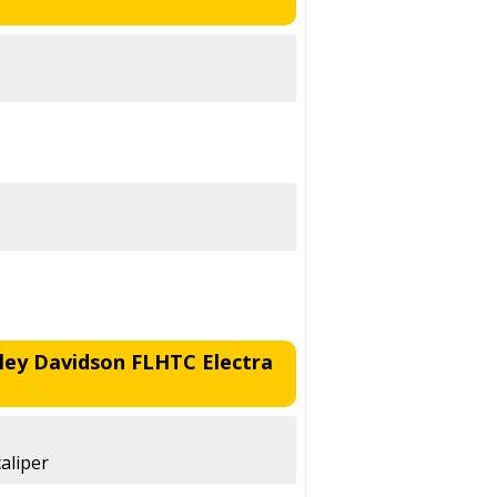
ley Davidson FLHTC Electra
aliper