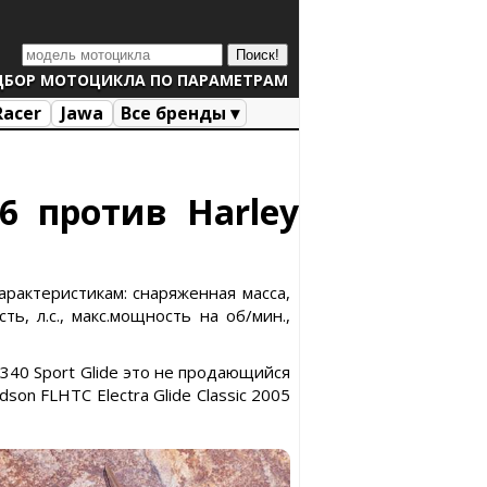
ДБОР МОТОЦИКЛА ПО ПАРАМЕТРАМ
Racer
Jawa
Все бренды ▾
86 против Harley
характеристикам: снаряженная масса,
ь, л.с., макс.мощность на об/мин.,
 1340 Sport Glide это не продающийся
n FLHTC Electra Glide Classic 2005