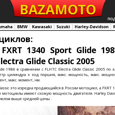
BAZA
MOTO
ПО
amaha
BMW
Kawasaki
Suzuki
Harley-Davidson
циклов:
 FXRT 1340 Sport Glide 19
ectra Glide Classic 2005
ide 1986 в сравнении с FLHTC Electra Glide Classic 2005 по 
тр цилиндра х ход поршня, макс. мощность, макс. мощност
нт, макс. момент, нм.
 Classic это изредка продающийся в России мотоцикл, а FXRT
 мотоциклы имеют схожую мощность двигателя. Harley Davidso
циклом выше средней цены .