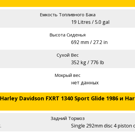
Емкость Топливного Бака
19 Litres / 5.0 gal
Высота Сиденья
692 mm / 27.2 in
Сухой Вес
352 kg / 776 lb
Мокрый вес
нет данных
arley Davidson FXRT 1340 Sport Glide 1986 и Har
Задний Тормоз
.
Single 292mm disc 4 piston c