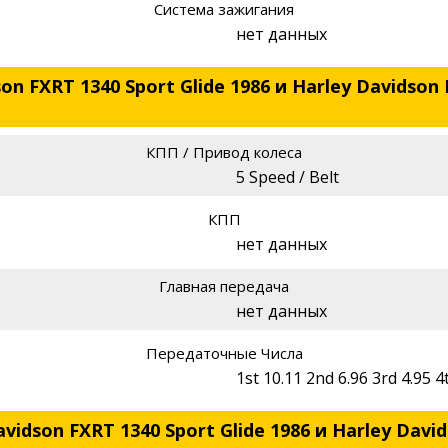
Система зажигания
нет данных
n FXRT 1340 Sport Glide 1986 и Harley Davidson F
КПП / Привод колеса
5 Speed / Belt
КПП
нет данных
Главная передача
нет данных
Передаточные Числа
1st 10.11 2nd 6.96 3rd 4.95 4
vidson FXRT 1340 Sport Glide 1986 и Harley David