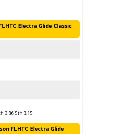
LHTC Electra Glide Classic
th 3.86 5th 3.15
son FLHTC Electra Glide