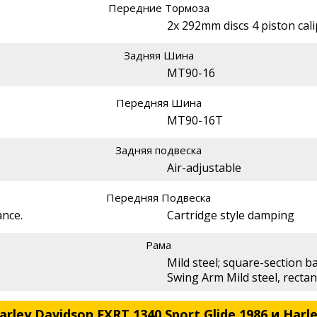
Передние Тормоза
2x 292mm discs 4 piston cal
Задняя Шина
MT90-16
Передняя Шина
MT90-16T
Задняя подвеска
Air-adjustable
Передняя Подвеска
ance.
Cartridge style damping
Рама
Mild steel; square-section 
Swing Arm Mild steel, rectan
ley Davidson FXRT 1340 Sport Glide 1986 и Harl