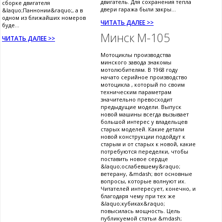
двигатель. Для сохранения тепла
сборке двигателя
двери гаража были закры...
&laquo;Паннонии&raquo;, а в
одном из ближайших номеров
ЧИТАТЬ ДАЛЕЕ >>
буде...
Минск М-105
ЧИТАТЬ ДАЛЕЕ >>
Мотоциклы производства
минского завода знакомы
мотолюбителям. В 1968 году
начато серийное производство
мотоцикла , который по своим
техническим параметрам
значительно превосходит
предыдущие модели. Выпуск
новой машины всегда вызывает
большой интерес у владельцев
старых моделей. Какие детали
новой конструкции подойдут к
старым и от старых к новой, какие
потребуются переделки, чтобы
поставить новое сердце
&laquo;ослабевшему&raquo;
ветерану, &mdash; вот основные
вопросы, которые волнуют их.
Читателей интересует, конечно, и
благодаря чему при тех же
&laquo;кубиках&raquo;
повысилась мощность. Цель
публикуемой статьи &mdash;