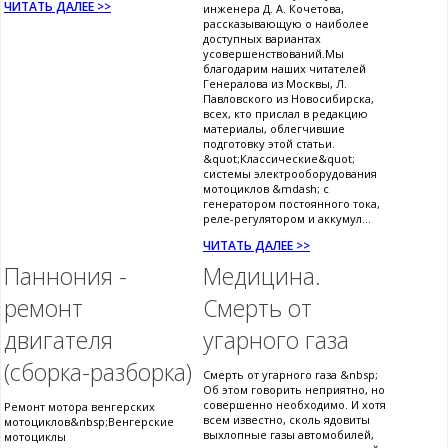
ЧИТАТЬ ДАЛЕЕ >>
инженера Д. А. Кочетова,
рассказывающую о наиболее
доступных вариантах
усовершенствований.Мы
благодарим наших читателей
Генералова из Москвы, Л.
Павловского из Новосибирска,
всех, кто прислал в редакцию
материалы, облегчившие
подготовку этой статьи.
&quot;Классические&quot;
системы электрооборудования
мотоциклов &mdash; с
генератором постоянного тока,
реле-регулятором и аккумул...
ЧИТАТЬ ДАЛЕЕ >>
Паннония -
Медицина.
ремонт
Смерть от
двигателя
угарного газа
(сборка-разборка)
Смерть от угарного газа &nbsp;
Об этом говорить неприятно, но
совершенно необходимо. И хотя
Ремонт мотора венгерских
всем известно, сколь ядовиты
мотоциклов&nbsp;Венгерские
выхлопные газы автомобилей,
мотоциклы