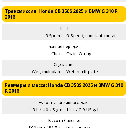
Трансмиссия: Honda CB 350S 2025 и BMW G 310 R
2016
КПП
5 Speed
6-Speed, constant-mesh
Главная передача
Chain
Chain, O-ring
Сцепление
Wet, multiplate
Wet, multi-plate
Размеры и масса: Honda CB 350S 2025 и BMW G 310
R 2016
Емкость Топливного Бака
15 L / 4.0 US gal
11 L / 2.9 US gal
Высота Сиденья
800 mm / 31.5 in
нет данных