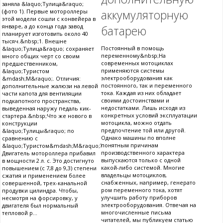
заняла &laquo;Тулица&raquo;
аккумуляторную
(фото 1). Первые мотороллеры
этой модели сошли с конвейера в
январе, а до конца года завод
батарею
планирует изготовить около 40
тысяч.&nbsp;1. Внешне
Постоянный в помощь
&laquo;Тулица&raquo; сохраняет
переменному&nbsp;На
много общих черт со своим
современных мотоциклах
предшественником,
применяются системы
&laquo;Туристом
электрооборудования как
&mdash;М&raquo;. Отличия:
постоянного, так и переменного
дополнительные жалюзи на левой
тока. Каждая из них обладает
части капота для вентиляции
своими достоинствами и
подкапотного пространства,
недостатками. Лишь исходя из
выведенная наружу педаль кик-
конкретных условий эксплуатации
стартера.&nbsp;Что же нового в
мотоцикла, можно отдать
конструкции
предпочтение той или другой.
&laquo;Тулицы&raquo; по
Однако машины по вполне
сравнению с
понятным причинам
&laquo;Туристом&mdash;М&raquo;?
производственного характера
Двигатель мотороллера прибавил
выпускаются только с одной
в мощности 2 л. с. Это достигнуто
какой-либо системой. Многие
повышением (с 7,8 до 9,3) степени
владельцы мотоциклов,
сжатия и применением более
снабженных, например, генерато
совершенной, трех-канальной
ром переменного тока, хотят
продувки цилиндра. Чтобы,
улучшить работу приборов
несмотря на форсировку, у
электрооборудования. Отвечая на
двигателя был нормальный
многочисленные письма
тепловой р...
читателей, мы публикуем статью