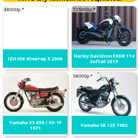
38000р.*
725000р.*
Harley Davidson FXDR 114
IZH ИЖ Юпитер 5 2006
Softail 2019
58000р.*
Yamaha XS 650 / XS-1F
Yamaha SR 125 1982
1971