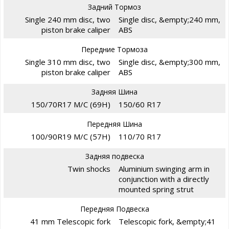
Задний Тормоз
Single 240 mm disc, two
Single disc, &empty;240 mm,
piston brake caliper
ABS
Передние Тормоза
Single 310 mm disc, two
Single disc, &empty;300 mm,
piston brake caliper
ABS
Задняя Шина
150/70R17 M/C (69H)
150/60 R17
Передняя Шина
100/90R19 M/C (57H)
110/70 R17
Задняя подвеска
Twin shocks
Aluminium swinging arm in
conjunction with a directly
mounted spring strut
Передняя Подвеска
41 mm Telescopic fork
Telescopic fork, &empty;41