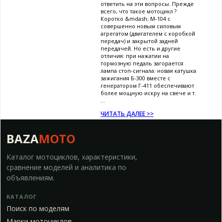
ответить на эти вопросы. Прежде
всего, что такое мотоцикл ?
Коротко &mdash; М-104 с
совершенно новым силовым
агрегатом (двигателем с коробкой
передач) и закрытой задней
передачей. Но есть и другие
отличия: при нажатии на
тормозную педаль загорается
лампа стоп-сигнала: новая катушка
зажигания Б-300 вместе с
генератором Г-411 обеспечивают
более мощную искру на свече и т.
...
ЧИТАТЬ ДАЛЕЕ >>
BAZA
MOTO
Каталог мотоциклов, характеристики,
сравнение моделей и аналитика по
объявлениям.
КАТАЛОГ
Поиск по моделям
Марки мотоциклов