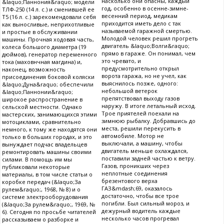
насколько они опасны, каждый
&laquo;Паннония&raquo; модели
год, особенно в осенне-зимне-
ТЛФ-250 (14 л. с.) и сменившей ее
весенний период, медикам
Т5 (16 л. с.) зарекомендовали себя
приходится иметь дело с так
как выносливые, неприхотливые
называемой гаражной смертью.
и простые в обслуживании
Молодой человек решил прогреть
машины. Прочная ходовая часть,
двигатель &laquo;Волги&raquo;
колеса большого диаметра (19
прямо в гараже. Он понимал, чем
дюймов), генератор переменного
это чревато, и
тока (маховнчная магдина) и,
предусмотрительно открыл
наконец, возможность
ворота гаража, но не учел, как
присоединения боковой коляски
выяснилось позже, одного:
&laquo;Дуна&raquo; обеспечили
небольшой ветерок
&laquo;Паннонии&raquo;
препятствовал выходу газов
широкое распространение в
наружу. В итоге летальный исход.
сельской местности. Однако
Трое приятелей поехали на
мастерских, занимающихся этими
зимнюю рыбалку. Добравшись до
мотоциклами, сравнительно
места, решили перекусить в
немного, к тому же находятся они
автомобиле. Мотор не
только в больших городах, и это
выключали, а машину, чтобы
вынуждает подчас владельцев
двигатель меньше охлаждался,
ремонтировать машины своими
поставили задней частью к ветру.
силами. В помощь им мы
Газов, проникших через
публиковали некоторые
неплотные соединения
материалы, в том числе статьи о
брезентового верха
коробке передач (&laquo;За
ГАЗ&mdash;69, оказалось
рулем&raquo;, 1968, № 8) и о
достаточно, чтобы все трое
системе электрооборудования
погибли. Был сильный мороз, и
(&laquo;За рулем&raquo;, 1969, №
дежурный водитель каждые
6). Сегодня по просьбе читателей
несколько часов прогревал
рассказываем о разборке и