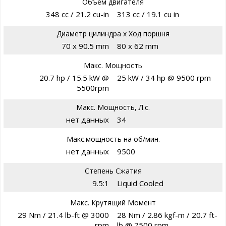
Объём двигателя
348 cc / 21.2 cu-in
313 cc / 19.1 cu in
Диаметр цилиндра х Ход поршня
70 х 90.5 mm
80 x 62 mm
Макс. Мощность
20.7 hp / 15.5 kW @
25 kW / 34 hp @ 9500 rpm
5500rpm
Макс. Мощность, Л.с.
нет данных
34
Макс.мощность на об/мин.
нет данных
9500
Степень Сжатия
9.5:1
Liquid Cooled
Макс. Крутящий Момент
29 Nm / 21.4 lb-ft @ 3000
28 Nm / 2.86 kgf-m / 20.7 ft-
rpm
lb @ 7500 rpm