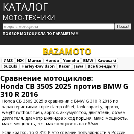
КАТАЛОГ
МОТО-ТЕХНИКИ
ПОДБОР МОТОЦИКЛА ПО ПАРАМЕТРАМ
BAZA
MOTO
ИМЗ
ИЖ
Минск
Honda
Yamaha
BMW
Kawasaki
Suzuki
Harley-Davidson
Racer
Jawa
Все бренды ▾
Все марки
Загрузка...
Сравнение мотоциклов:
Honda CB 350S 2025 против BMW G
310 R 2016
Honda CB 350S 2025 в сравнении с BMW G 310 R 2016 по
характеристикам: triple clamp offset, tank capacity, approx,
weight (without fuel), approx, аккумулятор, двигатель, объём
двигателя, диаметр цилиндра х ход поршня, макс. мощность,
макс. мощность, л.с., макс.мощность на об/мин.
Если кратко, то G 310 R это средней популярности в России