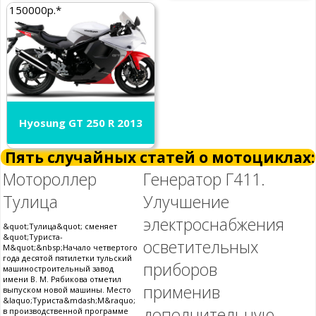
150000р.*
Hyosung GT 250 R 2013
Пять случайных статей о мотоциклах:
Мотороллер
Генератор Г411.
Тулица
Улучшение
электроснабжения
&quot;Тулица&quot; сменяет
&quot;Туриста-
осветительных
М&quot;&nbsp;Начало четвертого
года десятой пятилетки тульский
приборов
машиностроительный завод
имени В. М. Рябикова отметил
применив
выпуском новой машины. Место
&laquo;Туриста&mdash;М&raquo;
дополнительную
в производственной программе