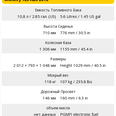
Емкость Топливного Бака
10,8 л / 2.85 гал. (US)
5.6 Litres / 1.45 US gal
Высота Сиденья
710 мм
776 mm / 30.5 in
Колесная база
1 306 мм
1155 mm / 45.4 in
Размеры
2 012 × 793 × 1 048 мм
Height 1029 mm / 40.5 in
Мокрый вес
118 кг
107 kg / 235.8 lbs
Дорожный Просвет
146 мм
160 mm / 6.3 in
объем масла
нет данных
PGMFI electronic fuel