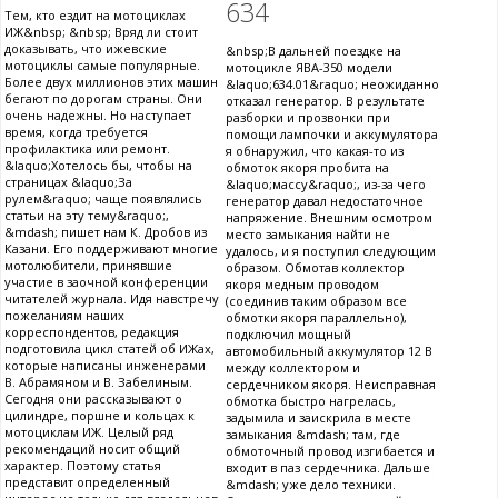
634
Тем, кто ездит на мотоциклах
ИЖ&nbsp; &nbsp; Вряд ли стоит
доказывать, что ижевские
&nbsp;В дальней поездке на
мотоциклы самые популярные.
мотоцикле ЯВА-350 модели
Более двух миллионов этих машин
&laquo;634.01&raquo; неожиданно
бегают по дорогам страны. Они
отказал генератор. В результате
очень надежны. Но наступает
разборки и прозвонки при
время, когда требуется
помощи лампочки и аккумулятора
профилактика или ремонт.
я обнаружил, что какая-то из
&laquo;Хотелось бы, чтобы на
обмоток якоря пробита на
страницах &laquo;За
&laquo;массу&raquo;, из-за чего
рулем&raquo; чаще появлялись
генератор давал недостаточное
статьи на эту тему&raquo;,
напряжение. Внешним осмотром
&mdash; пишет нам К. Дробов из
место замыкания найти не
Казани. Его поддерживают многие
удалось, и я поступил следующим
мотолюбители, принявшие
образом. Обмотав коллектор
участие в заочной конференции
якоря медным проводом
читателей журнала. Идя навстречу
(соединив таким образом все
пожеланиям наших
обмотки якоря параллельно),
корреспондентов, редакция
подключил мощный
подготовила цикл статей об ИЖах,
автомобильный аккумулятор 12 В
которые написаны инженерами
между коллектором и
В. Абрамяном и В. Забелиным.
сердечником якоря. Неисправная
Сегодня они рассказывают о
обмотка быстро нагрелась,
цилиндре, поршне и кольцах к
задымила и заискрила в месте
мотоциклам ИЖ. Целый ряд
замыкания &mdash; там, где
рекомендаций носит общий
обмоточный провод изгибается и
характер. Поэтому статья
входит в паз сердечника. Дальше
представит определенный
&mdash; уже дело техники.