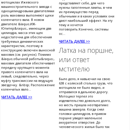
мотоциклах Ижевского
представляет себе, для чего
машиностроительного завода с
нужны галогенные лампы, в чем
одноцилиндровыми двигателями
их преимущество перед
роль маховика выполняют щеки
обычными и в каких условиях они
коленчатого вала. В новом
дают наибольший эффект. На эту
двигателе &laquo;ИЖ-
тему и хочется
Юпитер&raquo;, имеющем два
поговорить.Конечно, системы
цилиндра, масса этих щек
ос...
недостаточна для обеспечения
ЧИТАТЬ ДАЛЕЕ >>
требуемых динамических
характеристик, поэтому в
Латка на поршне,
конструкцию включен выносной
маховик (см. рисунок). Помимо
или ответ
&laquo;обычной работы&raquo;,
маховик двигателя обеспечивает
мстителю
передачу крутящего момента
правого коленчатого вала на
левый, следовательно, через
Было дело, я навьючил на свою
муфту трансмиссии на ведущую
638 с коляской столько груза, что
звездочку. &nbsp; Расположение
мотоцикла не было видно, и
коленчатых вало...
отправился в дальнюю дорогу.
Мотоцикл терпел это
ЧИТАТЬ ДАЛЕЕ >>
издевательство довольно долго,
но месть пришла неотвратимо:
машина замерла. Когда снял
головки цилиндров, в правом
поршне увидел маленькое
аккуратное отверстие. До
человеческого жилья было так