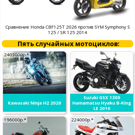
Сравнение Honda CBF125T 2026 против SYM Symphony S
125 / SR 125 2014
Пять случайных мотоциклов:
2403000р.*
Suzuki GSX 1300
Kawasaki Ninja H2 2020
Hamamatsu Hyaku B-King
LE 2010
196000р.*
224000р.*