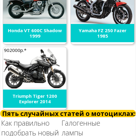
Honda VT 600C Shadow
Yamaha FZ 250 Fazer
1999
1985
902000р.*
Triumph Tiger 1200
Explorer 2014
Пять случайных статей о мотоциклах:
Как правильно
Галогенные
подобрать новый
лампы