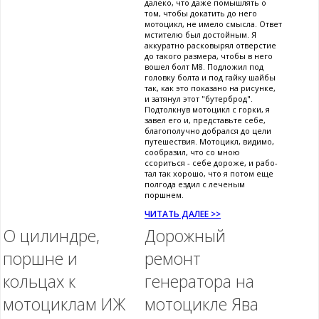
далеко, что даже помышлять о
том, чтобы докатить до него
мотоцикл, не имело смысла. Ответ
мстителю был достойным. Я
аккуратно расковырял отверстие
до такого размера, чтобы в него
вошел болт М8. Подложил под
головку болта и под гайку шайбы
так, как это показано на рисунке,
и затянул этот "бутерброд".
Подтолкнув мотоцикл с горки, я
завел его и, представьте себе,
благополучно добрался до цели
путешествия. Мотоцикл, видимо,
сообразил, что со мною
ссориться - себе дороже, и рабо-
тал так хорошо, что я потом еще
полгода ездил с леченым
поршнем.
ЧИТАТЬ ДАЛЕЕ >>
О цилиндре,
Дорожный
поршне и
ремонт
кольцах к
генератора на
мотоциклам ИЖ
мотоцикле Ява