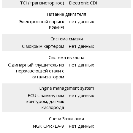
TCI (транзисторное)
Electronic CDI
Питание двигателя
Электронный впрыск
нет данных
PGM‑FI
Система смазки
С мокрым картером
нет данных
Система выхлопа
Одинарный глушитель из
нет данных
нержавеющей стали с
катализатором
Engine management system
ECU с замкнутым
нет данных
контуром, датчик
кислорода
Свечи Зажигания
NGK CPR7EA‑9
нет данных