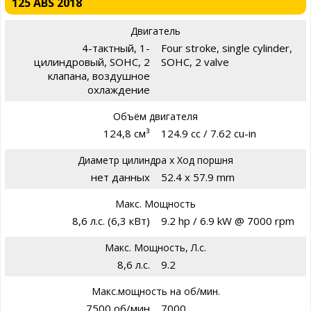
125 ABS 2018
Двигатель
4-тактный, 1-
Four stroke, single cylinder,
цилиндровый, SOHC, 2
SOHC, 2 valve
клапана, воздушное
охлаждение
Объём двигателя
124,8 см³
124.9 cc / 7.62 cu-in
Диаметр цилиндра х Ход поршня
нет данных
52.4 x 57.9 mm
Макс. Мощность
8,6 л.с. (6,3 кВт)
9.2 hp / 6.9 kW @ 7000 rpm
Макс. Мощность, Л.с.
8,6 л.с.
9.2
Макс.мощность на об/мин.
7500 об/мин
7000