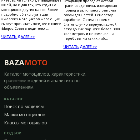
интерес не только для владельцев
Отодвинув провод от острой
ИЖей, но и для тех, кто ездит на
грани сердечника, изолировал
мотоциклах других марок. Более
провод и залил место ремонта
подробно об эксплуатации
лаком для ногтей. Генератор
ижевских мотоциклов желающие
заработал. С этим якорем я
смогут прочитать позднее в книге
благополучно вернулся домой,
&laquo;Советы водителю ...
езжу до сих пор. уже более 5000
километров, и не замечал ни
ЧИТАТЬ ДАЛЕЕ >>
перебоев, ни каких-либ...
ЧИТАТЬ ДАЛЕЕ >>
BAZA
MOTO
Каталог мотоциклов, характеристики,
сравнение моделей и аналитика по
объявлениям.
КАТАЛОГ
Поиск по моделям
Марки мотоциклов
Классы мотоциклов
ПОДБОР