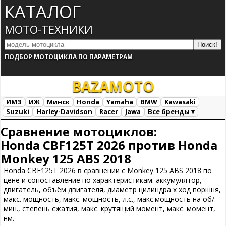
КАТАЛОГ
МОТО-ТЕХНИКИ
ПОДБОР МОТОЦИКЛА ПО ПАРАМЕТРАМ
BAZA
MOTO
ИМЗ
ИЖ
Минск
Honda
Yamaha
BMW
Kawasaki
Suzuki
Harley-Davidson
Racer
Jawa
Все бренды ▾
Все марки
Загрузка...
Сравнение мотоциклов:
Honda CBF125T 2026 против Honda
Monkey 125 ABS 2018
Honda CBF125T 2026 в сравнении с Monkey 125 ABS 2018 по
цене и сопоставление по характеристикам: аккумулятор,
двигатель, объём двигателя, диаметр цилиндра х ход поршня,
макс. мощность, макс. мощность, л.с., макс.мощность на об/
мин., степень сжатия, макс. крутящий момент, макс. момент,
нм.