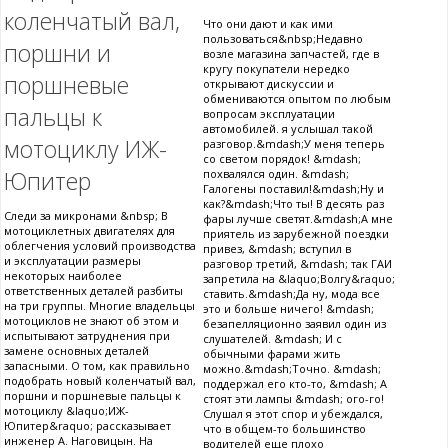
коленчатый вал,
Что они дают и как ими
пользоваться&nbsp;Недавно
поршни и
возле магазина запчастей, где в
кругу покупатели нередко
поршневые
открывают дискуссии и
обмениваются опытом по любым
пальцы к
вопросам эксплуатации
автомобилей. я услышал такой
мотоциклу ИЖ-
разговор.&mdash;У меня теперь
со светом порядок! &mdash;
Юпитер
похвалялся один. &mdash;
Галогены поставил!&mdash;Ну и
как?&mdash;Что ты! В десять раз
Следи за микронами &nbsp; В
фары лучше светят.&mdash;А мне
мотоциклетных двигателях для
приятель из зарубежной поездки
облегчения условий производства
привез, &mdash; вступил в
и эксплуатации размеры
разговор третий, &mdash; так ГАИ
некоторых наиболее
запретила на &laquo;Волгу&raquo;
ответственных деталей разбиты
ставить.&mdash;Да ну, мода все
на три группы. Многие владельцы
это и больше ничего! &mdash;
мотоциклов не знают об этом и
безапелляционно заявил один из
испытывают затруднения при
слушателей. &mdash; И с
замене основных деталей
обычными фарами жить
запасными. О том, как правильно
можно.&mdash;Точно. &mdash;
подобрать новый коленчатый вал,
поддержал его кто-то, &mdash; А
поршни и поршневые пальцы к
стоят эти лампы &mdash; ого-го!
мотоциклу &laquo;ИЖ-
Слушал я этот спор и убеждался,
Юпитер&raquo; рассказывает
что в общем-то большинство
инженер А. Наговицын. На
водителей еще плохо