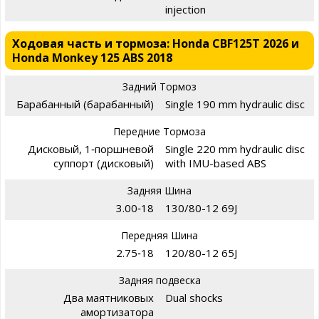
injection
Ходовая часть и тормоза: Honda CBF125T 2026 и
Honda Monkey 125 ABS 2018
Задний Тормоз
Барабанный (барабанный)
Single 190 mm hydraulic disc
Передние Тормоза
Дисковый, 1‑поршневой
Single 220 mm hydraulic disc
суппорт (дисковый)
with IMU-based ABS
Задняя Шина
3.00‑18
130/80-12 69J
Передняя Шина
2.75‑18
120/80-12 65J
Задняя подвеска
Два маятниковых
Dual shocks
амортизатора