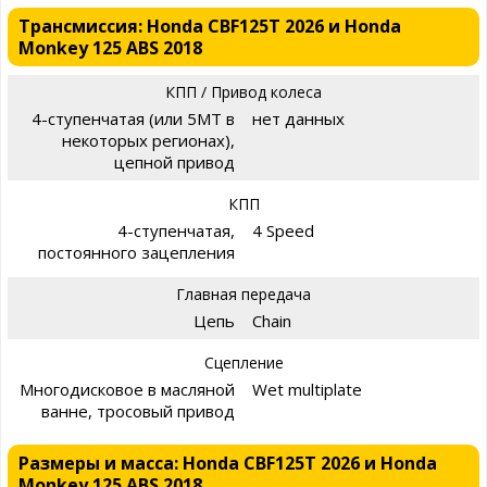
Трансмиссия: Honda CBF125T 2026 и Honda
Monkey 125 ABS 2018
КПП / Привод колеса
4-ступенчатая (или 5MT в
нет данных
некоторых регионах),
цепной привод
КПП
4-ступенчатая,
4 Speed
постоянного зацепления
Главная передача
Цепь
Chain
Сцепление
Многодисковое в масляной
Wet multiplate
ванне, тросовый привод
Размеры и масса: Honda CBF125T 2026 и Honda
Monkey 125 ABS 2018