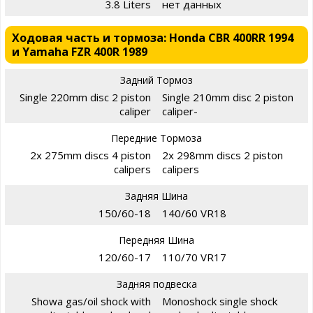
3.8 Liters
нет данных
Ходовая часть и тормоза: Honda CBR 400RR 1994
и Yamaha FZR 400R 1989
Задний Тормоз
Single 220mm disc 2 piston
Single 210mm disc 2 piston
caliper
caliper-
Передние Тормоза
2x 275mm discs 4 piston
2x 298mm discs 2 piston
calipers
calipers
Задняя Шина
150/60-18
140/60 VR18
Передняя Шина
120/60-17
110/70 VR17
Задняя подвеска
Showa gas/oil shock with
Monoshock single shock