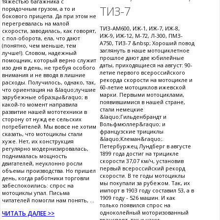
тяжестью багажника с
ТИЗ-7
порядочным грузом, а то и
бокового прицепа. Да при этом не
перегревалась на малой
ТИЗ-АМ600, ИЖ-1, ИЖ-7, ИЖ-8,
скорости, заводилась, как говорят,
ИЖ-9, ИЖ-12, М-72, Л-300, ПМЗ-
с пол-оборота, ела, что дают
А750, ТИЗ-7 &nbsp; Хороший повод
(понятно, чем меньше, тем
заглянуть в наше мотоциклетное
лучше!). Словом, надежный
прошлое дают две юбилейные
помощник, который верно служит
даты, приходящиеся на август: 90-
изо дня в день, не требуя особого
летие первого всероссийского
внимания и не вводя в лишние
рекорда скорости на мотоцикле и
расходы. Получилось, однако, так,
60-летие мотоциклов ижевской
что ориентация на &laquo;лучшие
марки. Первыми мотоциклами,
зарубежные образцы&raquo; в
появившимися в нашей стране,
какой-то момент направила
стали немецкие
развитие нашей мототехники в
&laquo;Гильденбрандт и
сторону от нужд ее сельских
Вольфмюллер&raquo; и
потребителей. Мы вовсе не хотим
французские трициклы
сказать, что мотоциклы стали
&laquo;Клеман&raquo;.
хуже. Нет, их конструкция
Петербуржец Лундберг в августе
регулярно модернизировалась,
1899 года достиг на трицикле
поднималась мощность
скорости 37,07 км/ч, установив
двигателей, неуклонно росли
первый всероссийский рекорд
объемы производства. Но пришел
скорости. В те годы мотоциклы
день, когда работники торговли
мы покупали за рубежом. Так, их
забеспокоились: спрос на
импорт в 1903 году составил 53, а в
мотоциклы упал. Письма
1909 году - 526 машин. И как
читателей помогли нам понять, ...
только появился спрос на
одноколейный моторизованный
ЧИТАТЬ ДАЛЕЕ >>
транспорт, так и наши