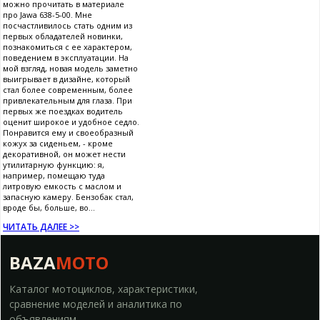
можно прочитать в материале
про Jawa 638-5-00. Мне
посчастливилось стать одним из
первых обладателей новинки,
познакомиться с ее характером,
поведением в эксплуатации. На
мой взгляд, новая модель заметно
выигрывает в дизайне, который
стал более современным, более
привлекательным для глаза. При
первых же поездках водитель
оценит широкое и удобное седло.
Понравится ему и своеобразный
кожух за сиденьем, - кроме
декоративной, он может нести
утилитарную функцию: я,
например, помещаю туда
литровую емкость с маслом и
запасную камеру. Бензобак стал,
вроде бы, больше, во...
ЧИТАТЬ ДАЛЕЕ >>
BAZA
MOTO
Каталог мотоциклов, характеристики,
сравнение моделей и аналитика по
объявлениям.