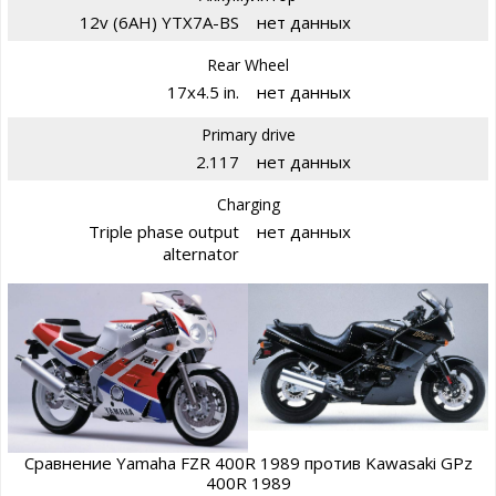
12v (6AH) YTX7A-BS
нет данных
Rear Wheel
17x4.5 in.
нет данных
Primary drive
2.117
нет данных
Charging
Triple phase output
нет данных
alternator
Сравнение Yamaha FZR 400R 1989 против Kawasaki GPz
400R 1989