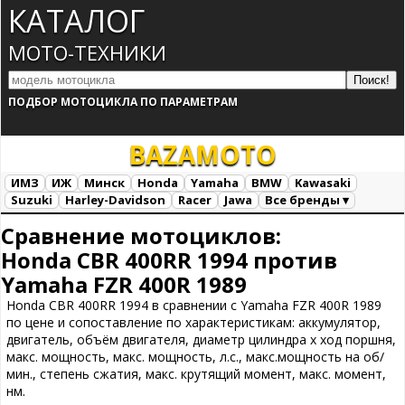
КАТАЛОГ
МОТО-ТЕХНИКИ
ПОДБОР МОТОЦИКЛА ПО ПАРАМЕТРАМ
BAZA
MOTO
ИМЗ
ИЖ
Минск
Honda
Yamaha
BMW
Kawasaki
Suzuki
Harley-Davidson
Racer
Jawa
Все бренды ▾
Все марки
Загрузка...
Сравнение мотоциклов:
Honda CBR 400RR 1994 против
Yamaha FZR 400R 1989
Honda CBR 400RR 1994 в сравнении с Yamaha FZR 400R 1989
по цене и сопоставление по характеристикам: аккумулятор,
двигатель, объём двигателя, диаметр цилиндра х ход поршня,
макс. мощность, макс. мощность, л.с., макс.мощность на об/
мин., степень сжатия, макс. крутящий момент, макс. момент,
нм.