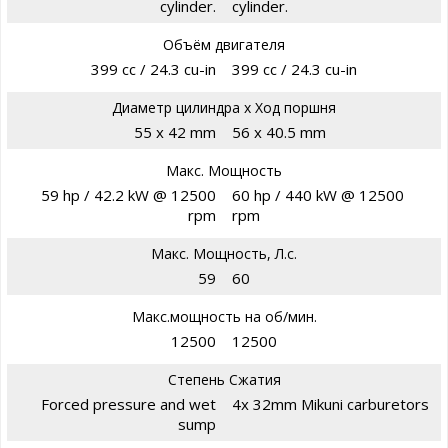
cylinder.
cylinder.
Объём двигателя
399 cc / 24.3 cu-in
399 cc / 24.3 cu-in
Диаметр цилиндра х Ход поршня
55 x 42 mm
56 x 40.5 mm
Макс. Мощность
59 hp / 42.2 kW @ 12500
60 hp / 440 kW @ 12500
rpm
rpm
Макс. Мощность, Л.с.
59
60
Макс.мощность на об/мин.
12500
12500
Степень Сжатия
Forced pressure and wet
4x 32mm Mikuni carburetors
sump