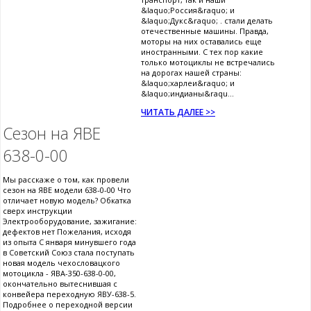
&laquo;Россия&raquo; и
&laquo;Дукс&raquo; . стали делать
отечественные машины. Правда,
моторы на них оставались еще
иностранными. С тех пор какие
только мотоциклы не встречались
на дорогах нашей страны:
&laquo;харлеи&raquo; и
&laquo;индианы&raqu...
ЧИТАТЬ ДАЛЕЕ >>
Сезон на ЯВЕ
638-0-00
Мы расскаже о том, как провели
сезон на ЯВЕ модели 638-0-00 Что
отличает новую модель? Обкатка
сверх инструкции
Электрооборудование, зажигание:
дефектов нет Пожелания, исходя
из опыта С января минувшего года
в Советский Союз стала поступать
новая модель чехословацкого
мотоцикла - ЯВА-350-638-0-00,
окончательно вытеснившая с
конвейера переходную ЯВУ-638-5.
Подробнее о переходной версии