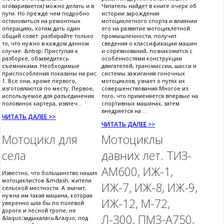
оговаривается) можно делать и в
Читатель найдет в книге очерк об
пути. Но прежде чем подробно
истории зарождения
остановиться на ремонтных
мотоциклетного спорта и влиянии
операциях, хотим дать один
его на развитие мотоциклетной
общий совет: разбирайте только
промышленности, получит
то, что нужно в каждом данном
сведения о классификации машин
случае. &nbsp; Приступая к
и соревнований, познакомится с
разборке, обзаведитесь
особенностями конструкции
съемниками. Необходимые
двигателей, трансмиссии, шасси и
приспособления показаны на рис.
системы зажигания гоночных
1. Все они, кроме первого,
мотоциклов, узнает о путях их
изготовляются по месту. Первое,
совершенствования.Многое из
используемое для разъединения
того, что применяется впервые на
половинок картера, извлеч...
спортивных машинах, затем
внедряется на ...
ЧИТАТЬ ДАЛЕЕ >>
ЧИТАТЬ ДАЛЕЕ >>
Мотоцикл для
Мотоциклы
села
давних лет. ТИЗ-
АМ600, ИЖ-1,
Известно, что большинство наших
мотоциклистов &mdash; жители
ИЖ-7, ИЖ-8, ИЖ-9,
сельской местности. А значит,
нужна им такая машина, которая
ИЖ-12, М-72,
уверенно шла бы по полевой
дороге и лесной тропе, не
Л-300, ПМЗ-А750,
&laquo;задыхалась&raquo; под