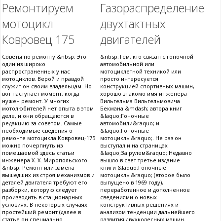
Ремонтируем
Газораспределение
мотоцикл
двухтактных
Ковровец 175
двигателей
Советы по ремонту &nbsp; Это
&nbsp;Тем, кто связан с гоночной
один из широко
автомобильной или
распространенных у нас
мотоциклетной техникой или
мотоциклов. Верой и правдой
просто интересуется
служит он своим владельцам. Но
конструкцией спортивных машин,
вот наступает момент, когда
хорошо знакомо имя инженера
нужен ремонт. У многих
Вильгельма Вильгельмовича
мотолюбителей нет опыта в этом
Бекмана &mdash; автора книг
деле, и они обращаются в
&laquo;Гоночные
редакцию за советом. Самые
автомобили&raquo; и
необходимые сведения о
&laquo;Гоночные
ремонте мотоцикла Ковровец-175
мотоциклы&raquo;. Не раз он
можно почерпнуть из
выступал и на страницах
помещаемой здесь статьи
&laquo;За рулем&raquo;.Недавно
инженера X. X. Миропольского.
вышло в свет третье издание
&nbsp; Ремонт или замена
книги &laquo;Гоночные
вышедших из строя механизмов и
мотоциклы&raquo; (второе было
деталей двигателя требуют его
выпущено в 1969 году),
разборки, которую следует
переработанное и дополненное
производить в стационарных
сведениями о новых
условиях. В некоторых случаях
конструктивных решениях и
простейший ремонт (далее в
анализом тенденции дальнейшего
статье он специально
развития двухколесных машин.