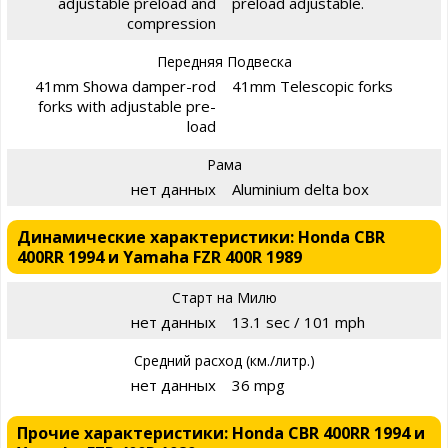
adjustable preload and
preload adjustable.
compression
Передняя Подвеска
41mm Showa damper-rod
41mm Telescopic forks
forks with adjustable pre-
load
Рама
нет данных
Aluminium delta box
Динамические характеристики: Honda CBR
400RR 1994 и Yamaha FZR 400R 1989
Старт на Милю
нет данных
13.1 sec / 101 mph
Средний расход (км./литр.)
нет данных
36 mpg
Прочие характеристики: Honda CBR 400RR 1994 и