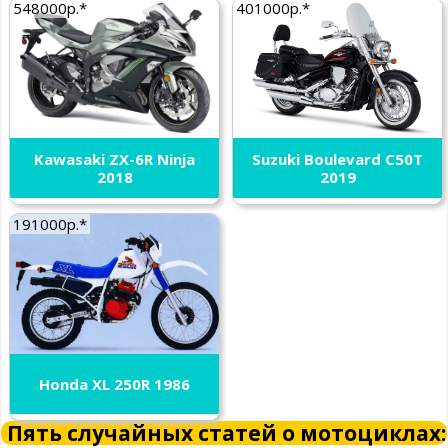
548000р.*
401000р.*
Kawasaki ZX-6R Ninja
Suzuki Boulevard C50T
2018
2019
191000р.*
Honda XL 250R 1986
Пять случайных статей о мотоциклах: