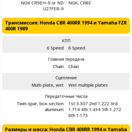
NGK CR9EH-9 or ND
NGK, CR8E
U27FER-9
Трансмиссия: Honda CBR 400RR 1994 и Yamaha FZR
400R 1989
КПП
6 Speed
6 Speed
Главная передача
Chain
Chain
Сцепление
Multi-plate, wet
Wet multiple plates
Передаточные Числа
Twin-spar, box-section
1st 3.307 2nd 1.222 3rd
aluminum
1.714 4th 1.434 5th 1.272
6th 1.173
Размеры и масса: Honda CBR 400RR 1994 и Yamaha