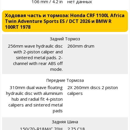
106 mm / 4.2 in
нет данных
Ходовая часть и тормоза: Honda CRF 1100L Africa
Twin Adventure Sports ES / DCT 2026 и BMW R
100RT 1978
Задний Тормоз
256mm wave hydraulic disc
260mm drum
with 2-piston caliper and
sintered metal pads. 2-
channel with rear ABS off
mode.
Передние Тормоза
310mm dual wave floating
2X 260mm discs 2 piston
hydraulic disc with aluminium
calipers
hub and radial fit 4-piston
calipers and sintered metal
pads
Задняя Шина
150/70-R18M/C 70H
2.75 C18