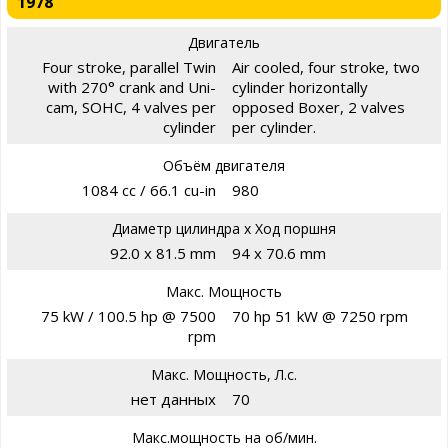
1978
Двигатель
Four stroke, parallel Twin
Air cooled, four stroke, two
with 270° crank and Uni-
cylinder horizontally
cam, SOHC, 4 valves per
opposed Boxer, 2 valves
cylinder
per cylinder.
Объём двигателя
1084 cc / 66.1 cu-in
980
Диаметр цилиндра х Ход поршня
92.0 x 81.5 mm
94 x 70.6 mm
Макс. Мощность
75 kW / 100.5 hp @ 7500
70 hp 51 kW @ 7250 rpm
rpm
Макс. Мощность, Л.с.
нет данных
70
Макс.мощность на об/мин.