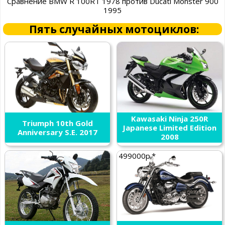
Сравнение BMW R 100RT 1978 против Ducati Monster 900
1995
Пять случайных мотоциклов:
Kawasaki Ninja 250R
Triumph 10th Gold
Japanese Limited Edition
Anniversary S.E. 2017
2008
499000р.*