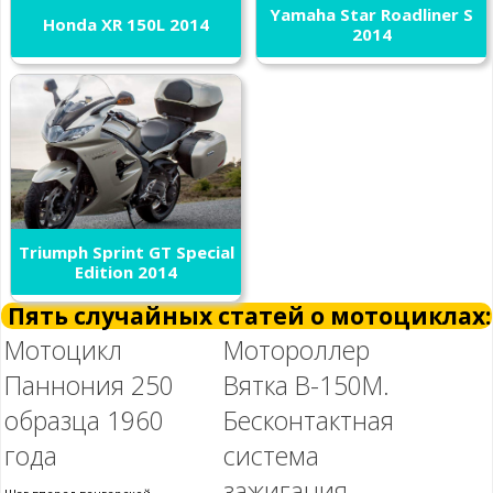
Yamaha Star Roadliner S
Honda XR 150L 2014
2014
Triumph Sprint GT Special
Edition 2014
Пять случайных статей о мотоциклах:
Мотоцикл
Мотороллер
Паннония 250
Вятка В-150М.
образца 1960
Бесконтактная
года
система
зажигания