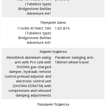
(Tubeless type)
Bridgestone Battlax
Adventure A41
Передняя Шина
110/80-R19M/C 59V
1.85 B19
(Tubeless type)
Bridgestone Battlax
Adventure A41
Задняя подвеска
Monoblock aluminium swing
Paralever swinging arm.
arm with Pro-Link with
180mm wheel travel
SHOWA gas-charged
damper, hydraulic remote
control preload adjuster and
electronic control unit
(SHOWA EERATM) with
compression and rebound
damping adjustments
Передняя Подвеска