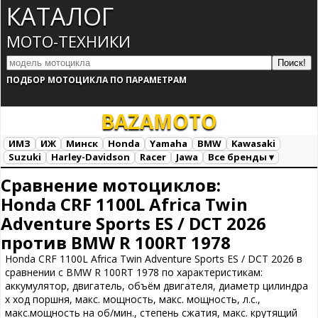
КАТАЛОГ
МОТО-ТЕХНИКИ
ПОДБОР МОТОЦИКЛА ПО ПАРАМЕТРАМ
BAZA
MOTO
ИМЗ
ИЖ
Минск
Honda
Yamaha
BMW
Kawasaki
Suzuki
Harley-Davidson
Racer
Jawa
Все бренды ▾
Все марки
Загрузка...
Сравнение мотоциклов:
Honda CRF 1100L Africa Twin
Adventure Sports ES / DCT 2026
против BMW R 100RT 1978
Honda CRF 1100L Africa Twin Adventure Sports ES / DCT 2026 в
сравнении с BMW R 100RT 1978 по характеристикам:
аккумулятор, двигатель, объём двигателя, диаметр цилиндра
х ход поршня, макс. мощность, макс. мощность, л.с.,
макс.мощность на об/мин., степень сжатия, макс. крутящий