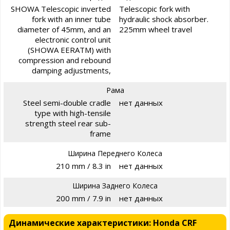
SHOWA Telescopic inverted
Telescopic fork with
fork with an inner tube
hydraulic shock absorber.
diameter of 45mm, and an
225mm wheel travel
electronic control unit
(SHOWA EERATM) with
compression and rebound
damping adjustments,
Рама
Steel semi-double cradle
нет данных
type with high-tensile
strength steel rear sub-
frame
Ширина Переднего Колеса
210 mm / 8.3 in
нет данных
Ширина Заднего Колеса
200 mm / 7.9 in
нет данных
Динамические характеристики: Honda CRF