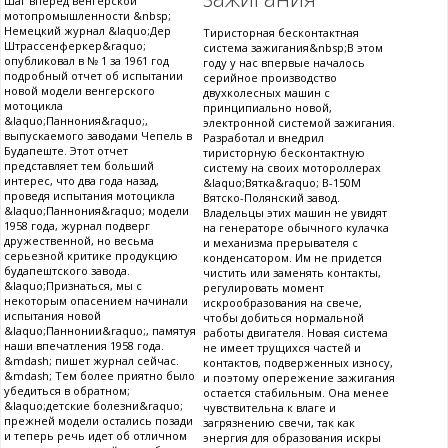
Шаг вперед венгерской
мотопромышленности &nbsp;
Немецкий журнал &laquo;Дер
Тиристорная бесконтактная
Штрассенферкер&raquo;
система зажигания&nbsp;В этом
опубликовал в № 1 за 1961 год
году у нас впервые началось
подробный отчет об испытании
серийное производство
новой модели венгерского
двухколесных машин с
мотоцикла
принципиально новой,
&laquo;Паннония&raquo;,
электронной системой зажигания.
выпускаемого заводами Чепель в
Разработал и внедрил
Будапеште. Этот отчет
тиристорную бесконтактную
представляет тем больший
систему на своих мотороллерах
интерес, что два года назад,
&laquo;Вятка&raquo; В-150М
проведя испытания мотоцикла
Вятско-Полянский завод.
&laquo;Паннония&raquo; модели
Владельцы этих машин не увидят
1958 года, журнал подверг
на генераторе обычного кулачка
дружественной, но весьма
и механизма прерывателя с
серьезной критике продукцию
конденсатором. Им не придется
будапештского завода.
чистить или заменять контакты,
&laquo;Признаться, мы с
регулировать момент
некоторым опасением начинали
искрообразования на свече,
испытания новой
чтобы добиться нормальной
&laquo;Паннонии&raquo;, памятуя
работы двигателя. Новая система
наши впечатления 1958 года.
не имеет трущихся частей и
&mdash; пишет журнал сейчас.
контактов, подверженных износу,
&mdash; Тем более приятно было
и поэтому опережение зажигания
убедиться в обратном;
остается стабильным. Она менее
&laquo;детские болезни&raquo;
чувствительна к влаге и
прежней модели остались позади
загрязнению свечи, так как
и теперь речь идет об отличном
энергия для образования искры