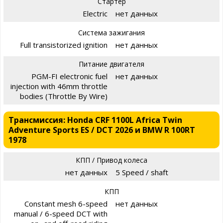
Стартер
Electric
нет данных
Система зажигания
Full transistorized ignition
нет данных
Питание двигателя
PGM-FI electronic fuel
нет данных
injection with 46mm throttle
bodies (Throttle By Wire)
Трансмиссия: Honda CRF 1100L Africa Twin
Adventure Sports ES / DCT 2026 и BMW R 100RT
1978
КПП / Привод колеса
нет данных
5 Speed / shaft
КПП
Constant mesh 6-speed
нет данных
manual / 6-speed DCT with