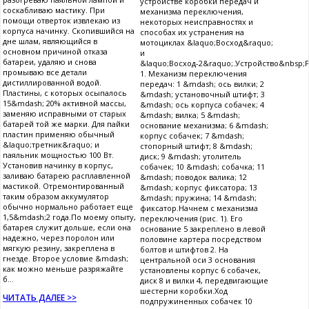
устройстве коробки передач и
соскабливаю мастику. При
механизма переключения,
помощи отверток извлекаю из
некоторых неисправностях и
корпуса начинку. Скопившийся на
способах их устранения на
дне шлам, являющийся в
мотоциклах &laquo;Восход&raquo;
основном причиной отказа
и
батареи, удаляю и снова
&laquo;Восход-2&raquo;.Устройство&nbsp;Р
промываю все детали
1. Механизм переключения
дистиллированной водой.
передач: 1 &mdash; ось вилки; 2
Пластины, с которых осыпалось
&mdash; установочный штифт; 3
15&mdash; 20% активной массы,
&mdash; ось корпуса собачек; 4
заменяю исправными от старых
&mdash; вилка; 5 &mdash;
батарей той же марки. Для пайки
основание механизма; 6 &mdash;
пластин применяю обычный
корпус собачек; 7 &mdash;
&laquo;третник&raquo; и
стопорный штифт; 8 &mdash;
паяльник мощностью 100 Вт.
диск; 9 &mdash; утолитель
Установив начинку в корпус,
собачек; 10 &mdash; собачка; 11
заливаю батарею расплавленной
&mdash; поводок валика; 12
мастикой. Отремонтированный
&mdash; корпус фиксатора; 13
таким образом аккумулятор
&mdash; пружина; 14 &mdash;
обычно нормально работает еще
фиксатор.Начнем с механизма
1,5&mdash;2 года.По моему опыту,
переключения (рис. 1). Его
батарея служит дольше, если она
основание 5 закреплено в левой
надежно, через поролон или
половине картера посредством
мягкую резину, закреплена в
болтов и штифтов 2. На
гнезде. Второе условие &mdash;
центральной оси 3 основания
как можно меньше разряжайте
установлены корпус 6 собачек,
б...
диск 8 и вилки 4, передвигающие
шестерни коробки.Ход
ЧИТАТЬ ДАЛЕЕ >>
подпружиненных собачек 10