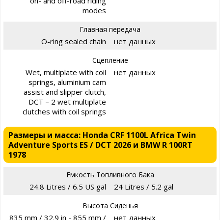
on- and off-road riding
modes
Главная передача
O-ring sealed chain
нет данных
Сцепление
Wet, multiplate with coil
нет данных
springs, aluminium cam
assist and slipper clutch,
DCT – 2 wet multiplate
clutches with coil springs
Размеры и масса: Honda CRF 1100L Africa Twin
Adventure Sports ES / DCT 2026 и BMW R 100RT
1978
Емкость Топливного Бака
24.8 Litres / 6.5 US gal
24 Litres / 5.2 gal
Высота Сиденья
835 mm / 32.9 in - 855 mm /
нет данных