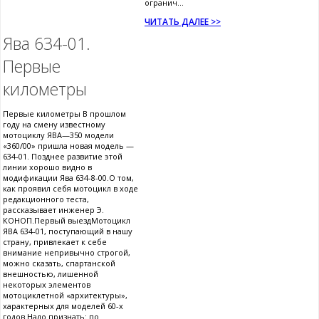
огранич...
ЧИТАТЬ ДАЛЕЕ >>
Ява 634-01.
Первые
километры
Первые километры В прошлом
году на смену известному
мотоциклу ЯВА—350 модели
«360/00» пришла новая модель —
634-01. Позднее развитие этой
линии хорошо видно в
модификации Ява 634-8-00.О том,
как проявил себя мотоцикл в ходе
редакционного теста,
рассказывает инженер Э.
КОНОП.Первый выездМотоцикл
ЯВА 634-01, поступающий в нашу
страну, привлекает к себе
внимание непривычно строгой,
можно сказать, спартанской
внешностью, лишенной
некоторых элементов
мотоциклетной «архитектуры»,
характерных для моделей 60-х
годов.Надо признать: по