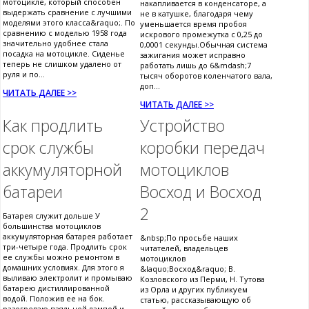
мотоцикле, который способен
накапливается в конденсаторе, а
выдержать сравнение с лучшими
не в катушке, благодаря чему
моделями этого класса&raquo;. По
уменьшается время пробоя
сравнению с моделью 1958 года
искрового промежутка с 0,25 до
значительно удобнее стала
0,0001 секунды.Обычная система
посадка на мотоцикле. Сиденье
зажигания может исправно
теперь не слишком удалено от
работать лишь до 6&mdash;7
руля и по...
тысяч оборотов коленчатого вала,
доп...
ЧИТАТЬ ДАЛЕЕ >>
ЧИТАТЬ ДАЛЕЕ >>
Как продлить
Устройство
срок службы
коробки передач
аккумуляторной
мотоциклов
батареи
Восход и Восход
2
Батарея служит дольше У
большинства мотоциклов
аккумуляторная батарея работает
&nbsp;По просьбе наших
три-четыре года. Продлить срок
читателей, владельцев
ее службы можно ремонтом в
мотоциклов
домашних условиях. Для этого я
&laquo;Восход&raquo; В.
выливаю электролит и промываю
Козловского из Перми, Н. Тутова
батарею дистиллированной
из Орла и других публикуем
водой. Положив ее на бок.
статью, рассказывающую об
разогреваю паяльной лампой и