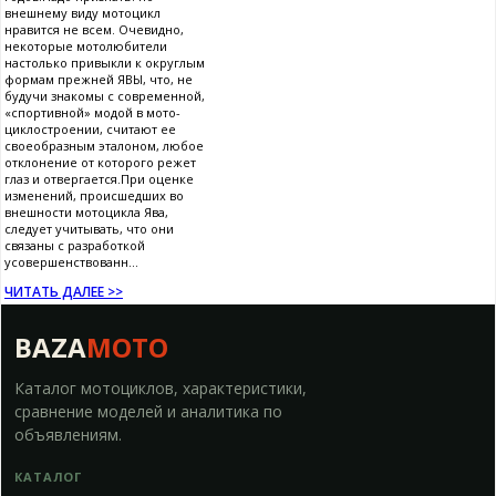
внешнему виду мотоцикл
нравится не всем. Очевидно,
некоторые мотолюбители
настолько привыкли к округлым
формам прежней ЯВЫ, что, не
будучи знакомы с современной,
«спортивной» модой в мото-
циклостроении, считают ее
своеобразным эталоном, любое
отклонение от которого режет
глаз и отвергается.При оценке
изменений, происшедших во
внешности мотоцикла Ява,
следует учитывать, что они
связаны с разработкой
усовершенствованн...
ЧИТАТЬ ДАЛЕЕ >>
BAZA
MOTO
Каталог мотоциклов, характеристики,
сравнение моделей и аналитика по
объявлениям.
КАТАЛОГ