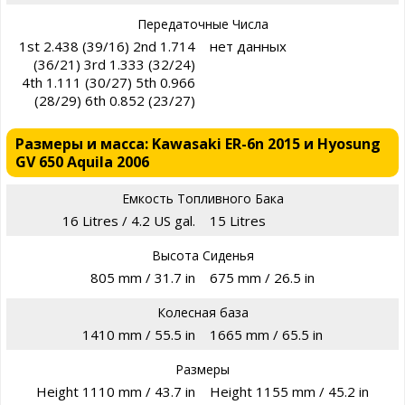
Передаточные Числа
1st 2.438 (39/16) 2nd 1.714
нет данных
(36/21) 3rd 1.333 (32/24)
4th 1.111 (30/27) 5th 0.966
(28/29) 6th 0.852 (23/27)
Размеры и масса: Kawasaki ER-6n 2015 и Hyosung
GV 650 Aquila 2006
Емкость Топливного Бака
16 Litres / 4.2 US gal.
15 Litres
Высота Сиденья
805 mm / 31.7 in
675 mm / 26.5 in
Колесная база
1410 mm / 55.5 in
1665 mm / 65.5 in
Размеры
Height 1110 mm / 43.7 in
Height 1155 mm / 45.2 in