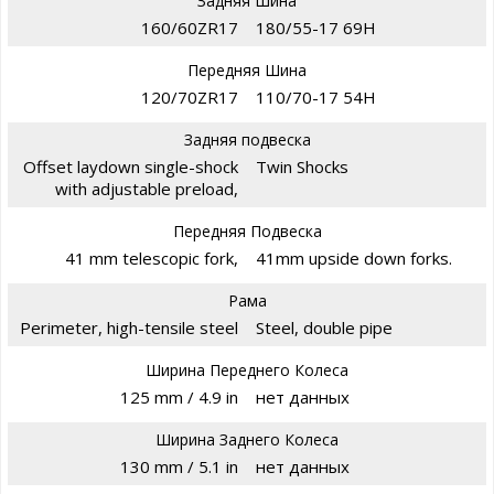
Задняя Шина
160/60ZR17
180/55-17 69H
Передняя Шина
120/70ZR17
110/70-17 54H
Задняя подвеска
Offset laydown single-shock
Twin Shocks
with adjustable preload,
Передняя Подвеска
41 mm telescopic fork,
41mm upside down forks.
Рама
Perimeter, high-tensile steel
Steel, double pipe
Ширина Переднего Колеса
125 mm / 4.9 in
нет данных
Ширина Заднего Колеса
130 mm / 5.1 in
нет данных