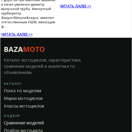
а также увеличен диаметр
ЧИТАТЬ ДАЛЕЕ >>
выпускной трубы. Импортный
карбюратор
&laquo;Микуни&raquo; заменен
отечественным К62М, имеющим
ф...
ЧИТАТЬ ДАЛЕЕ >>
BAZA
MOTO
Каталог мотоциклов, характеристики,
сравнение моделей и аналитика по
объявлениям.
КАТАЛОГ
Поиск по моделям
Марки мотоциклов
Классы мотоциклов
ПОДБОР
Сравнение моделей
Подбор мотоцикла