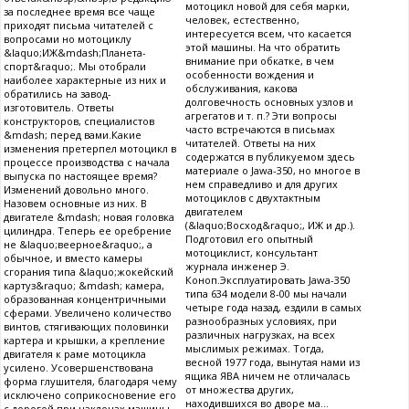
мотоцикл новой для себя марки,
за последнее время все чаще
человек, естественно,
приходят письма читателей с
интересуется всем, что касается
вопросами но мотоциклу
этой машины. На что обратить
&laquo;ИЖ&mdash;Планета-
внимание при обкатке, в чем
спорт&raquo;. Мы отобрали
особенности вождения и
наиболее характерные из них и
обслуживания, какова
обратились на завод-
долговечность основных узлов и
изготовитель. Ответы
агрегатов и т. п.? Эти вопросы
конструкторов, специалистов
часто встречаются в письмах
&mdash; перед вами.Какие
читателей. Ответы на них
изменения претерпел мотоцикл в
содержатся в публикуемом здесь
процессе производства с начала
материале о Jawa-350, но многое в
выпуска по настоящее время?
нем справедливо и для других
Изменений довольно много.
мотоциклов с двухтактным
Назовем основные из них. В
двигателем
двигателе &mdash; новая головка
(&laquo;Восход&raquo;, ИЖ и др.).
цилиндра. Теперь ее оребрение
Подготовил его опытный
не &laquo;веерное&raquo;, а
мотоциклист, консультант
обычное, и вместо камеры
журнала инженер Э.
сгорания типа &laquo;жокейский
Коноп.Эксплуатировать Jawa-350
картуз&raquo; &mdash; камера,
типа 634 модели 8-00 мы начали
образованная концентричными
четыре года назад, ездили в самых
сферами. Увеличено количество
разнообразных условиях, при
винтов, стягивающих половинки
различных нагрузках, на всех
картера и крышки, а крепление
мыслимых режимах. Тогда,
двигателя к раме мотоцикла
весной 1977 года, вынутая нами из
усилено. Усовершенствована
ящика ЯВА ничем не отличалась
форма глушителя, благодаря чему
от множества других,
исключено соприкосновение его
находившихся во дворе ма...
с дорогой при наклонах машины,