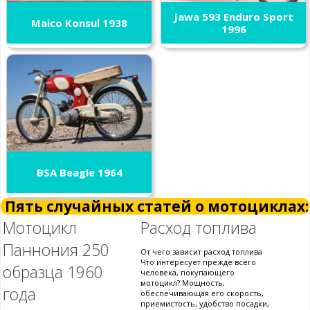
Jawa 593 Enduro Sport
Maico Konsul 1938
1996
BSA Beagle 1964
Пять случайных статей о мотоциклах:
Мотоцикл
Расход топлива
Паннония 250
От чего зависит расход топлива
Что интересует прежде всего
образца 1960
человека, покупающего
мотоцикл? Мощность,
года
обеспечивающая его скорость,
приемистость, удобство посадки,