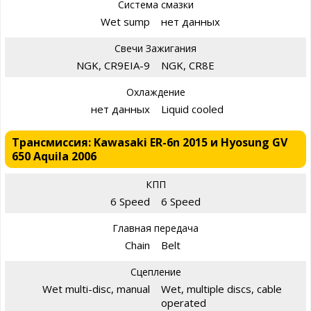
Система смазки
Wet sump
нет данных
Свечи Зажигания
NGK, CR9EIA-9
NGK, CR8E
Охлаждение
нет данных
Liquid cooled
Трансмиссия: Kawasaki ER-6n 2015 и Hyosung GV
650 Aquila 2006
КПП
6 Speed
6 Speed
Главная передача
Chain
Belt
Сцепление
Wet multi-disc, manual
Wet, multiple discs, cable
operated