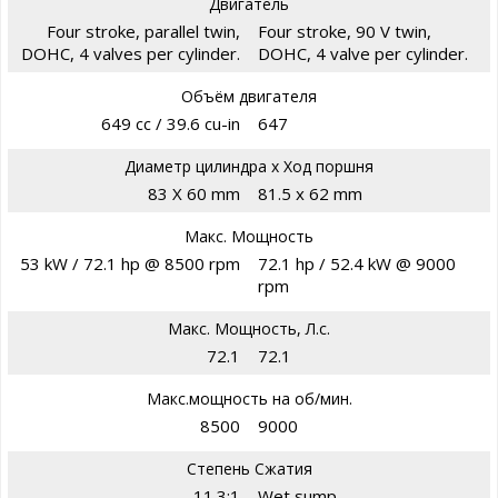
Двигатель
Four stroke, parallel twin,
Four stroke, 90 V twin,
DOHC, 4 valves per cylinder.
DOHC, 4 valve per cylinder.
Объём двигателя
649 cc / 39.6 cu-in
647
Диаметр цилиндра х Ход поршня
83 X 60 mm
81.5 x 62 mm
Макс. Мощность
53 kW / 72.1 hp @ 8500 rpm
72.1 hp / 52.4 kW @ 9000
rpm
Макс. Мощность, Л.с.
72.1
72.1
Макс.мощность на об/мин.
8500
9000
Степень Сжатия
11.3;1
Wet sump