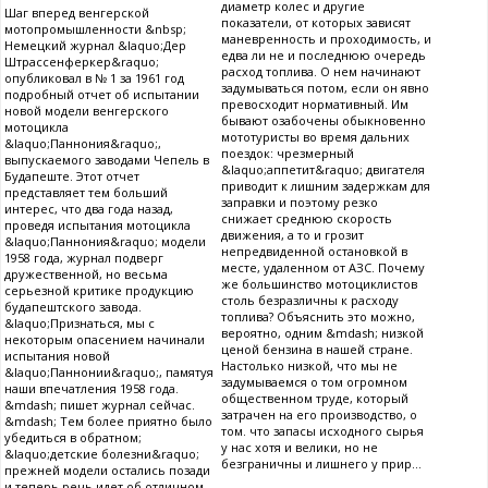
диаметр колес и другие
Шаг вперед венгерской
показатели, от которых зависят
мотопромышленности &nbsp;
маневренность и проходимость, и
Немецкий журнал &laquo;Дер
едва ли не и последнюю очередь
Штрассенферкер&raquo;
расход топлива. О нем начинают
опубликовал в № 1 за 1961 год
задумываться потом, если он явно
подробный отчет об испытании
превосходит нормативный. Им
новой модели венгерского
бывают озабочены обыкновенно
мотоцикла
мототуристы во время дальних
&laquo;Паннония&raquo;,
поездок: чрезмерный
выпускаемого заводами Чепель в
&laquo;аппетит&raquo; двигателя
Будапеште. Этот отчет
приводит к лишним задержкам для
представляет тем больший
заправки и поэтому резко
интерес, что два года назад,
снижает среднюю скорость
проведя испытания мотоцикла
движения, а то и грозит
&laquo;Паннония&raquo; модели
непредвиденной остановкой в
1958 года, журнал подверг
месте, удаленном от АЗС. Почему
дружественной, но весьма
же большинство мотоциклистов
серьезной критике продукцию
столь безразличны к расходу
будапештского завода.
топлива? Объяснить это можно,
&laquo;Признаться, мы с
вероятно, одним &mdash; низкой
некоторым опасением начинали
ценой бензина в нашей стране.
испытания новой
Настолько низкой, что мы не
&laquo;Паннонии&raquo;, памятуя
задумываемся о том огромном
наши впечатления 1958 года.
общественном труде, который
&mdash; пишет журнал сейчас.
затрачен на его производство, о
&mdash; Тем более приятно было
том. что запасы исходного сырья
убедиться в обратном;
у нас хотя и велики, но не
&laquo;детские болезни&raquo;
безграничны и лишнего у прир...
прежней модели остались позади
и теперь речь идет об отличном