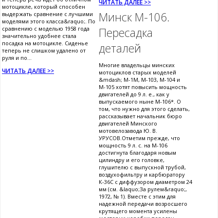
ЧИТАТЬ ДАЛЕЕ >>
мотоцикле, который способен
Минск М-106.
выдержать сравнение с лучшими
моделями этого класса&raquo;. По
сравнению с моделью 1958 года
Пересадка
значительно удобнее стала
посадка на мотоцикле. Сиденье
деталей
теперь не слишком удалено от
руля и по...
Многие владельцы минских
ЧИТАТЬ ДАЛЕЕ >>
мотоциклов старых моделей
&mdash; М-1М, М-103, М-104 и
М-105 хотят повысить мощность
двигателей до 9 л. е., как у
выпускаемого ныне М-106*. О
том, что нужно для этого сделать,
рассказывает начальник бюро
двигателей Минского
мотовелозавода Ю. В.
УРУСОВ.Отметим прежде, что
мощность 9 л. с. на М-106
достигнута благодаря новым
цилиндру и его головке,
глушителю с выпускной трубой,
воздухофильтру и карбюратору
К-36С с диффузором диаметром 24
мм (см. &laquo;За рулем&raquo;,
1972, № 1). Вместе с этим для
надежной передачи возросшего
крутящего момента усилены