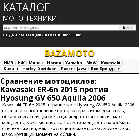
КАТАЛОГ
МОТО-ТЕХНИКИ
ПОДБОР МОТОЦИКЛА ПО ПАРАМЕТРАМ
BAZA
MOTO
ИМЗ
ИЖ
Минск
Honda
Yamaha
BMW
Kawasaki
Suzuki
Harley-Davidson
Racer
Jawa
Все бренды ▾
Все марки
Загрузка...
Сравнение мотоциклов:
Kawasaki ER-6n 2015 против
Hyosung GV 650 Aquila 2006
Kawasaki ER-6n 2015 в сравнении с Hyosung GV 650 Aquila 2006
по цене и сопоставление по характеристикам: двигатель,
объём двигателя, диаметр цилиндра х ход поршня, макс.
мощность, макс. мощность, л.с., макс.мощность на об/мин.,
степень сжатия, макс. крутящий момент, макс. момент, нм.,
макс. крутящий момент на об/мин.