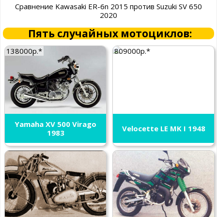
Сравнение Kawasaki ER-6n 2015 против Suzuki SV 650
2020
Пять случайных мотоциклов:
138000р.*
809000р.*
Yamaha XV 500 Virago
Velocette LE MK I 1948
1983