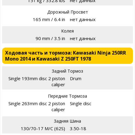
151 kg / 332.8 lbs
нет данных
Дорожный Просвет
165 mm / 6.4 in
нет данных
Колея
90 mm / 3.5 in
нет данных
Ходовая часть и тормоза: Kawasaki Ninja 250RR
Mono 2014 и Kawasaki Z 250FT 1978
Задний Тормоз
Single 193mm disc 2 piston
Drum
caliper
Передние Тормоза
Single 263mm disc 2 piston
Single disc
caliper
Задняя Шина
130/70-17 M/C (62S)
3.50-18