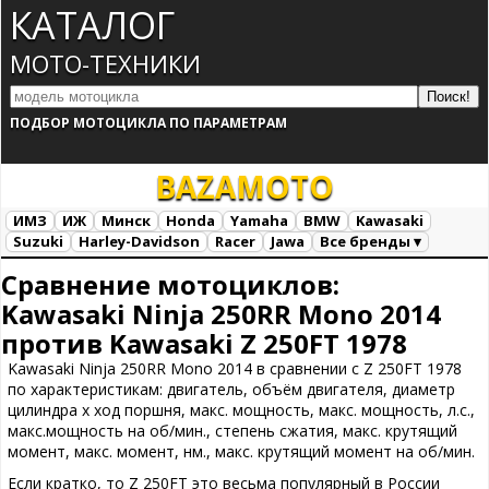
КАТАЛОГ
МОТО-ТЕХНИКИ
ПОДБОР МОТОЦИКЛА ПО ПАРАМЕТРАМ
BAZA
MOTO
ИМЗ
ИЖ
Минск
Honda
Yamaha
BMW
Kawasaki
Suzuki
Harley-Davidson
Racer
Jawa
Все бренды ▾
Все марки
Загрузка...
Сравнение мотоциклов:
Kawasaki Ninja 250RR Mono 2014
против Kawasaki Z 250FT 1978
Kawasaki Ninja 250RR Mono 2014 в сравнении с Z 250FT 1978
по характеристикам: двигатель, объём двигателя, диаметр
цилиндра х ход поршня, макс. мощность, макс. мощность, л.с.,
макс.мощность на об/мин., степень сжатия, макс. крутящий
момент, макс. момент, нм., макс. крутящий момент на об/мин.
Если кратко, то Z 250FT это весьма популярный в России