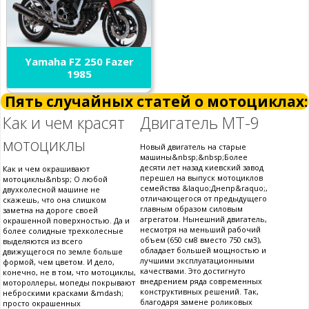
Yamaha FZ 250 Fazer
1985
Пять случайных статей о мотоциклах:
Как и чем красят
Двигатель МТ-9
мотоциклы
Новый двигатель на старые
машины&nbsp;&nbsp;Более
десяти лет назад киевский завод
Как и чем окрашивают
перешел на выпуск мотоциклов
мотоциклы&nbsp; О любой
семейства &laquo;Днепр&raquo;,
двухколесной машине не
отличающегося от предыдущего
скажешь, что она слишком
главным образом силовым
заметна на дороге своей
агрегатом. Нынешний двигатель,
окрашенной поверхностью. Да и
несмотря на меньший рабочий
более солидные трехколесные
объем (650 см8 вместо 750 см3),
выделяются из всего
обладает большей мощностью и
движущегося по земле больше
лучшими эксплуатационными
формой, чем цветом. И дело,
качествами. Это достигнуто
конечно, не в том, что мотоциклы,
внедрением ряда современных
мотороллеры, мопеды покрывают
конструктивных решений. Так,
неброскими красками &mdash;
благодаря замене роликовых
просто окрашенных