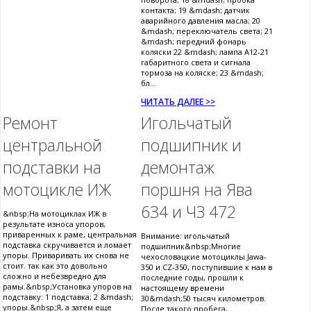
контакта; 19 &mdash; датчик
аварийного давления масла; 20
&mdash; переключатель света; 21
&mdash; передний фонарь
коляски 22 &mdash; лампа А12-21
габаритного света и сигнала
тормоза на коляске; 23 &mdash;
бл...
ЧИТАТЬ ДАЛЕЕ >>
Ремонт
Игольчатый
центральной
подшипник и
подставки на
демонтаж
мотоцикле ИЖ
поршня на Ява
634 и ЧЗ 472
&nbsp;На мотоциклах ИЖ в
результате износа упоров,
приваренных к раме, центральная
Внимание: игольчатый
подставка скручивается и ломает
подшипник&nbsp;Многие
упоры. Приваривать их снова не
чехословацкие мотоциклы Jawa-
стоит. так как это довольно
350 и CZ-350, поступившие к нам в
сложно и небезвредно для
последние годы, прошли к
рамы.&nbsp;Установка упоров на
настоящему времени
подставку: 1 подставка; 2 &mdash;
30&mdash;50 тысяч километров.
упоры.&nbsp;Я, а затем еще
После такого пробега,