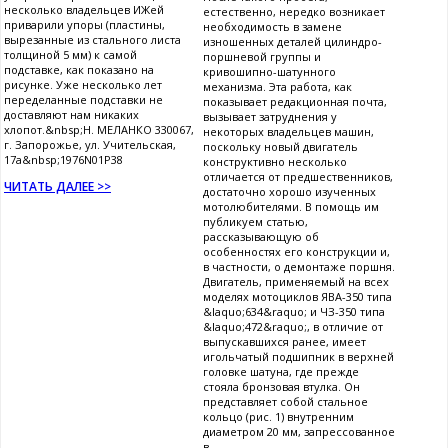
несколько владельцев ИЖей
естественно, нередко возникает
приварили упоры (пластины,
необходимость в замене
вырезанные из стального листа
изношенных деталей цилиндро-
толщиной 5 мм) к самой
поршневой группы и
подставке, как показано на
кривошипно-шатунного
рисунке. Уже несколько лет
механизма. Эта работа, как
переделанные подставки не
показывает редакционная почта,
доставляют нам никаких
вызывает затруднения у
хлопот.&nbsp;Н. МЕЛАНКО 330067,
некоторых владельцев машин,
г. Запорожье, ул. Учительская,
поскольку новый двигатель
17а&nbsp;1976N01P38
конструктивно несколько
отличается от предшественников,
ЧИТАТЬ ДАЛЕЕ >>
достаточно хорошо изученных
мотолюбителями. В помощь им
публикуем статью,
рассказывающую об
особенностях его конструкции и,
в частности, о демонтаже поршня.
Двигатель, применяемый на всех
моделях мотоциклов ЯВА-350 типа
&laquo;634&raquo; и ЧЗ-350 типа
&laquo;472&raquo;, в отличие от
выпускавшихся ранее, имеет
игольчатый подшипник в верхней
головке шатуна, где прежде
стояла бронзовая втулка. Он
представляет собой стальное
кольцо (рис. 1) внутренним
диаметром 20 мм, запрессованное
в...