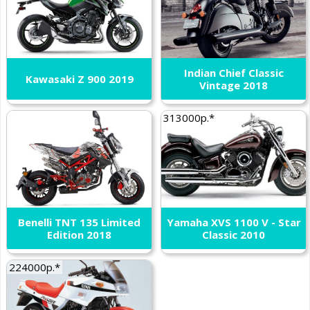
Indian Chief Classic
Kawasaki Z 900 2019
Vintage 2018
313000р.*
Benelli TNT 135 Limited
Yamaha XVS 1100 V - Star
Edition 2018
Classic 2010
224000р.*