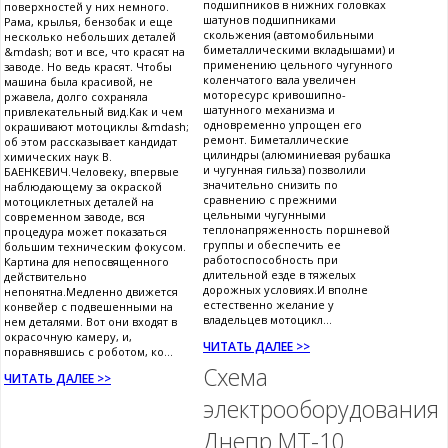
подшипников в нижних головках
поверхностей у них немного.
шатунов подшипниками
Рама, крылья, бензобак и еще
скольжения (автомобильными
несколько небольших деталей
биметаллическими вкладышами) и
&mdash; вот и все, что красят на
применению цельного чугунного
заводе. Но ведь красят. Чтобы
коленчатого вала увеличен
машина была красивой, не
моторесурс кривошипно-
ржавела, долго сохраняла
шатунного механизма и
привлекательный вид.Как и чем
одновременно упрощен его
окрашивают мотоциклы &mdash;
ремонт. Биметаллические
об этом рассказывает кандидат
цилиндры (алюминиевая рубашка
химических наук В.
и чугунная гильза) позволили
БАЕНКЕВИЧ.Человеку, впервые
значительно снизить по
наблюдающему за окраской
сравнению с прежними
мотоциклетных деталей на
цельными чугунными
современном заводе, вся
теплонапряженность поршневой
процедура может показаться
группы и обеспечить ее
большим техническим фокусом.
работоспособность при
Картина для непосвященного
длительной езде в тяжелых
действительно
дорожных условиях.И вполне
непонятна.Медленно движется
естественно желание у
конвейер с подвешенными на
владельцев мотоцикл...
нем деталями. Вот они входят в
окрасочную камеру, и,
ЧИТАТЬ ДАЛЕЕ >>
поравнявшись с роботом, ко...
Схема
ЧИТАТЬ ДАЛЕЕ >>
электрооборудования
Днепр МТ-10