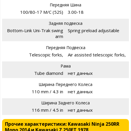
Передняя Шина
100/80-17 M/C (52S)
3.00-18
Задняя подвеска
Bottom-Link Uni-Trak swing
Spring preload adjustable
arm
Передняя Подвеска
Telescopic forks,
Air assisted telescopic forks,
Рама
Tube diamond
нет данных
Ширина Переднего Колеса
110 mm / 4.3 in
нет данных
Ширина Заднего Колеса
116 mm / 4.5 in
нет данных
Прочие характеристики: Kawasaki Ninja 250RR
Mono 2014 и Kawasaki Z 250FT 1978