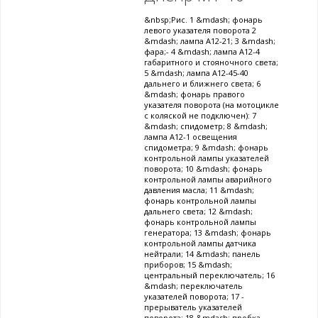
&nbsp;Рис. 1 &mdash; фонарь
левого указателя поворота 2
&mdash; лампа А12-21; 3 &mdash;
фара;- 4 &mdash; лампа А12-4
габаритного и стояночного света;
5 &mdash; лампа А12-45-40
дальнего и ближнего света; 6
&mdash; фонарь правого
указателя поворота (на мотоцикле
с коляской не подключен): 7
&mdash; спидометр; 8 &mdash;
лампа А12-1 освещения
спидометра; 9 &mdash; фонарь
контрольной лампы указателей
поворота; 10 &mdash; фонарь
контрольной лампы аварийного
давления масла; 11 &mdash;
фонарь контрольной лампы
дальнего света; 12 &mdash;
фонарь контрольной лампы
генератора; 13 &mdash; фонарь
контрольной лампы датчика
нейтрали; 14 &mdash; панель
приборов; 15 &mdash;
центральный переключатель; 16
&mdash; переключатель
указателей поворота; 17 -
прерыватель указателей
поворота; 18 &mdash; пробка